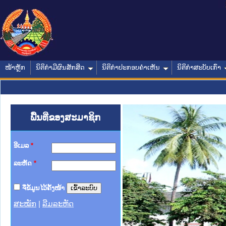
ໜ້າຫຼັກ
ນິຕິກໍາມີຜົນສັກສິດ
ນິຕິກໍາປະກອບຄໍາເຫັນ
ນິຕິກໍາສະບັບເກົ່າ
ພື້ນທີ່ຂອງສະມາຊິກ
ອີເມລ
*
ລະຫັດ
*
ຈື່ຂໍ້ມູນໄວ້ຄັ້ງໜ້າ
ສະໝັກ
|
ລືມລະຫັດ