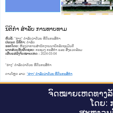
ງລັດຖະການໃຫ້ຜູ້ປະສານງານ
ງປະຕິບັດວຽກງານຈົດໝາຍເຫດ
ານຈົດໝາຍເຫດທາງລັດຖະການ
ານຈົດໝາຍເຫດທາງລັດຖະການ
ະ ເວັບໄຊຈົດໝາຍເຫດທາງ
ະ ເວັບໄຊຈົດໝາຍເຫດທາງ
ເຫດທາງລັດຖະການ ໃຫ້ຜູ້
ເຫດທາງລັດຖະການ ໃຫ້ຜູ້
 Justice Lao PDR
ານສັນຕິບານປະຊາຊົນ
ຄານຕຳຫຼວດປະຊາຊົນ
າຊົນ ພາກເໜືອ
ຊາຊົນ ພາກກາງ
າກເໜືອ
າກກາງ
ະການ
າກໃຕ້
ນິຕິກໍາ ສໍາລັບ ການທາບທາມ
ຫົວຂໍ້:
"ຮ່າງ" ດຳລັດວ່າດ້ວຍ ທີ່ດິນກະສິກຳ
ປະເພດ ນິຕິກໍາ:
ດໍາລັດ
ອອກໂດຍ:
ຫ້ອງວ່າການສຳນັກງານນາຍົກລັດຖະມົນຕີ
ພາກສ່ວນຮັບຜິດຊອບ:
ກະຊວງ ກະສິກຳ ແລະ ສິ່ງແວດລ້ອມ
ເຜີຍແຜ່ລົງຈົດໝາຍເຫດ :
2024-03-04
:
"ຮ່າງ" ດຳລັດວ່າດ້ວຍ ທີ່ດິນກະສິກຳ
ດາວໂຫຼດ ລາວ:
"ຮ່າງ" ດຳລັດວ່າດ້ວຍ ທີ່ດິນກະສິກຳ
ຈົດ​ໝາຍ​ເຫດ​ທາງ​ລ
ໂດຍ: ກ
ສະ​ຫງວນ​ລ