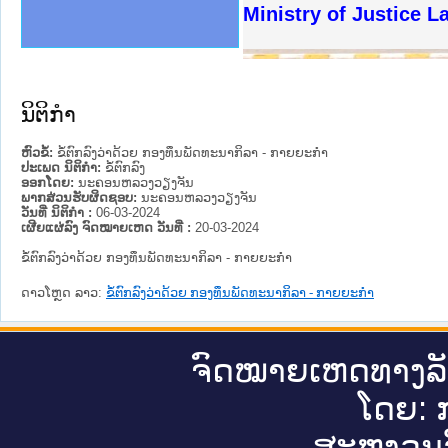
ງລັດຖະການໃຫ້ຜູ້ປະສານງານ
ງປະຕິບັດວຽກງານຈົດໝາຍເຫດ
ານຈົດໝາຍເຫດທາງລັດຖະການ
ານຈົດໝາຍເຫດທາງລັດຖະການ
ະ ເວັບໄຊຈົດໝາຍເຫດທາງ
ະ ເວັບໄຊຈົດໝາຍເຫດທາງ
ເຫດທາງລັດຖະການ ໃຫ້ຜູ້
ເຫດທາງລັດຖະການ ໃຫ້ຜູ້
Ministry of Justice La
ານສັນຕິບານປະຊາຊົນ
ຄານຕຳຫຼວດປະຊາຊົນ
າຊົນ ພາກເໜືອ
ຊາຊົນ ພາກກາງ
າກເໜືອ
າກກາງ
ະການ
າກໃຕ້
ນິຕິກໍາ
ຫົວຂໍ້:
ຂໍ້ຕົກລົງວ່າດ້ວຍ ກອງທຶນພັດທະນາກິລາ - ກາຍຍະກຳ
ປະເພດ ນິຕິກໍາ:
ຂໍ້ຕົກລົງ
ອອກໂດຍ:
ນະ​ຄອນ​ຫລວງວຽງຈັນ
ພາກສ່ວນຮັບຜິດຊອບ:
ນະ​ຄອນ​ຫລວງວຽງຈັນ
ວັນທີ່ ນິຕິກໍາ :
06-03-2024
ເຜີຍແຜ່ລົງ ຈົດໝາຍເຫດ ວັນທີ່ :
20-03-2024
ຂໍ້ຕົກລົງວ່າດ້ວຍ ກອງທຶນພັດທະນາກິລາ - ກາຍຍະກຳ
ດາວໂຫຼດ ລາວ:
ຂໍ້ຕົກລົງວ່າດ້ວຍ ກອງທຶນພັດທະນາກິລາ - ກາຍຍະກຳ
ຈົດ​ໝາຍ​ເຫດ​ທາງ​ລ
ໂດຍ: ກ
ສະ​ຫງວນ​ລ