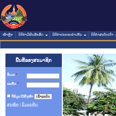
ໜ້າຫຼັກ
ນິຕິກໍາມີຜົນສັກສິດ
ນິຕິກໍາປະກອບຄໍາເຫັນ
ນິຕິກໍາສະບັບເກົ່າ
ພື້ນທີ່ຂອງສະມາຊິກ
ອີເມລ
*
ລະຫັດ
*
ຈື່ຂໍ້ມູນໄວ້ຄັ້ງໜ້າ
ສະໝັກ
|
ລືມລະຫັດ