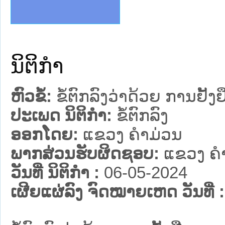
ງລັດຖະການໃຫ້ຜູ້ປະສານງານ
້ງປະຕິບັດວຽກງານຈົດໝາຍເຫດ
ງານຈົດໝາຍເຫດທາງລັດຖະການ
ງານຈົດໝາຍເຫດທາງລັດຖະການ
ລະ ເວັບໄຊຈົດໝາຍເຫດທາງ
ລະ ເວັບໄຊຈົດໝາຍເຫດທາງ
ຍເຫດທາງລັດຖະການ ໃຫ້ຜູ້
ຍເຫດທາງລັດຖະການ ໃຫ້ຜູ້
ຄານສັນຕິບານປະຊາຊົນ
າຄານຕຳຫຼວດປະຊາຊົນ
ຊາຊົນ ພາກເໜືອ
ຊາຊົນ ພາກກາງ
ພາກເໜືອ
າກກາງ
ຖະການ
າກໃຕ້
ນິຕິກໍາ
ຫົວຂໍ້:
ຂໍ້ຕົກລົງວ່າດ້ວຍ ການຢ
ປະເພດ ນິຕິກໍາ:
ຂໍ້ຕົກລົງ
ອອກໂດຍ:
ແຂວງ ຄໍາມ່ວນ
ພາກສ່ວນຮັບຜິດຊອບ:
ແຂວງ ຄໍ
ວັນທີ່ ນິຕິກໍາ :
06-05-2024
ເຜີຍແຜ່ລົງ ຈົດໝາຍເຫດ ວັນທີ່ :