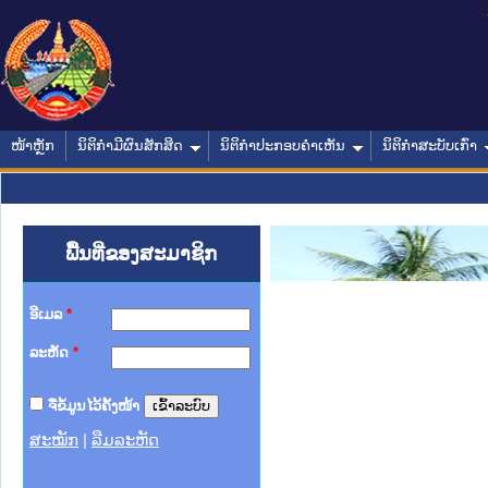
ໜ້າຫຼັກ
ນິຕິກໍາມີຜົນສັກສິດ
ນິຕິກໍາປະກອບຄໍາເຫັນ
ນິຕິກໍາສະບັບເກົ່າ
ພື້ນທີ່ຂອງສະມາຊິກ
ອີເມລ
*
ລະຫັດ
*
ຈື່ຂໍ້ມູນໄວ້ຄັ້ງໜ້າ
ສະໝັກ
|
ລືມລະຫັດ