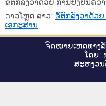
ຂໍ້ຕົກລົງວ່າດ້ວຍ ການຢັ້ງຢືນ
ດາວໂຫຼດ ລາວ:
ຂໍ້ຕົກລົງວ່າດ້
ເອກະສານ
ຈົດ​ໝາຍ​ເຫດ​ທາງ​ລ
ໂດຍ: ກ
ສະ​ຫງວນ​ລ