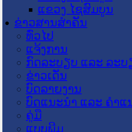
ແຂວງ ໄຊສົມບູນ
ຂ່າວສານສໍາຄັນ
​ທົ່ວ​ໄປ
ແຈ້ງການ
ກົດລະບຽບ ແລະ ລະບ
ຂ່າວເດັ່ນ
ບົດລາຍງານ
ບົດແນະນໍາ ແລະ ຄໍາແ
ຄູ່ມື
ແບບພີມ