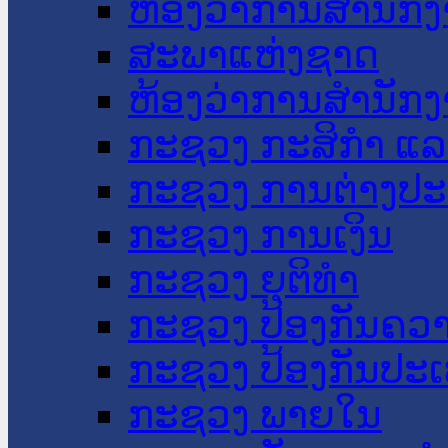
ຫ້ອງວ່າການສໍານັ
ສະພາແຫ່ງຊາດ
ຫ້ອງວ່າການສຳນັກງ
ກະຊວງ ກະສິກຳ ແລະ
ກະຊວງ ການຕ່າງປ
ກະຊວງ ການເງິນ
ກະຊວງ ຍຸຕິທໍາ
ກະຊວງ ປ້ອງກັນຄວ
ກະຊວງ ປ້ອງກັນປະ
ກະຊວງ ພາຍໃນ