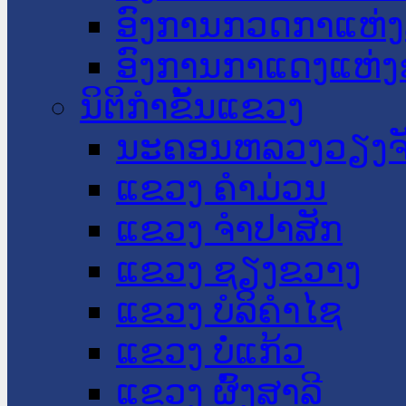
ອົງການກວດກາແຫ່ງ
ອົງການກາແດງແຫ່
ນິຕິກໍາຂັ້ນແຂວງ
ນະ​ຄອນ​ຫລວງວຽງຈ
ແຂວງ ຄໍາມ່ວນ
ແຂວງ ຈໍາປາສັກ
ແຂວງ ຊຽງຂວາງ
ແຂວງ ບໍລິຄໍາໄຊ
ແຂວງ ບໍ່ແກ້ວ
ແຂວງ ຜົ້ງສາລີ