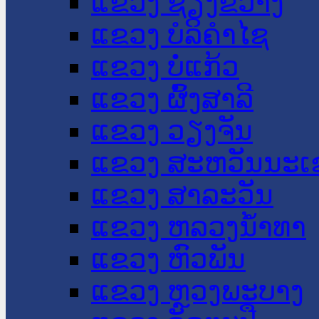
ແຂວງ ຊຽງຂວາງ
ແຂວງ ບໍລິຄໍາໄຊ
ແຂວງ ບໍ່ແກ້ວ
ແຂວງ ຜົ້ງສາລີ
ແຂວງ ວຽງຈັນ
ແຂວງ ສະຫວັນນະເ
ແຂວງ ສາລະວັນ
ແຂວງ ຫລວງນໍ້າທາ
ແຂວງ ຫົວພັນ
ແຂວງ ຫຼວງພະບາງ