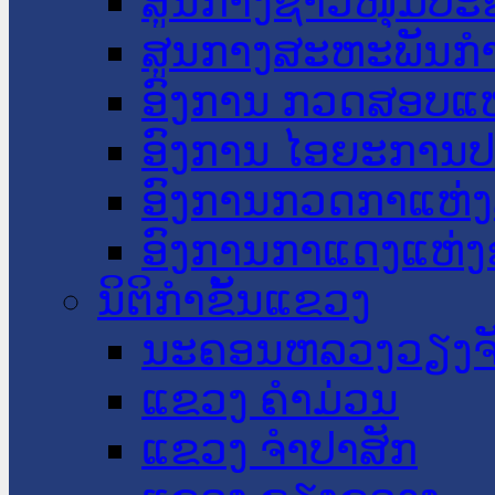
ສູນກາງຊາວໜຸ່ມປະ
ສູນກາງສະຫະພັນກ
ອົງການ ກວດສອບແຫ
ອົງການ ໄອຍະການປ
ອົງການກວດກາແຫ່ງ
ອົງການກາແດງແຫ່
ນິຕິກໍາຂັ້ນແຂວງ
ນະ​ຄອນ​ຫລວງວຽງຈ
ແຂວງ ຄໍາມ່ວນ
ແຂວງ ຈໍາປາສັກ