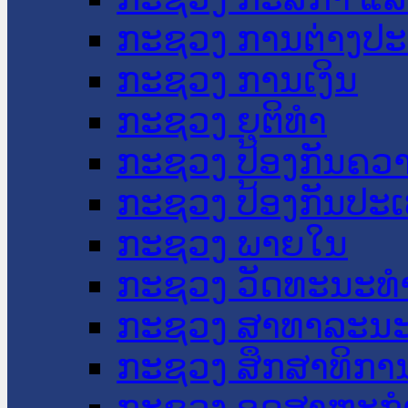
ກະຊວງ ການຕ່າງປ
ກະຊວງ ການເງິນ
ກະຊວງ ຍຸຕິທໍາ
ກະຊວງ ປ້ອງກັນຄວ
ກະຊວງ ປ້ອງກັນປະ
ກະຊວງ ພາຍໃນ
ກະຊວງ ວັດທະນະທຳ
ກະຊວງ ສາທາລະນະ
ກະຊວງ ສຶກສາທິການ
ກະຊວງ ອຸດສາຫະກຳ