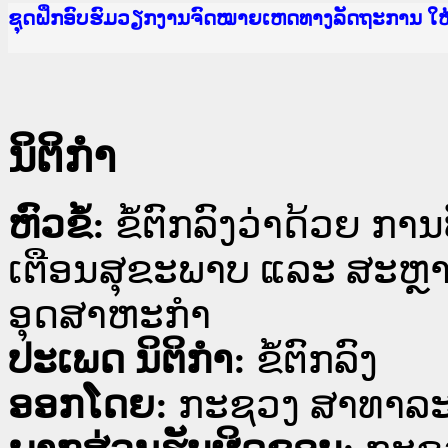
Ministry of Justice Lao PDR
ເຜີຍແຜ່ວັບໄຊຈົດໝາຍເຫດທາງລັດຖະການ ແລະ ແອັບກ
ກະຊວງຍຸຕິທຳ
ຊຸດຝຶກອົບຮົມວຽກງານຈົດໝາຍເຫດທາງລັດຖະການ ໃ
ກອງປະຊຸມທົບທວນຄືນການຈັດຕັ້ງປະຕິບັດວຽກງານຈ
ຝຶກອົບຮົມ ຜູ່ປະສານງານວຽກງານຈົດໝາຍເຫດທາງລັ
ຝຶກອົບຮົມ ຜູ່ປະສານງານວຽກງານຈົດໝາຍເຫດທາງລັດ
ເຜີຍແຜ່ແອັບກົດໝາຍລາວ ແລະ ເວັບໄຊຈົດໝາຍເຫດທ
ເຜີຍແຜ່ແອັບກົດໝາຍລາວ ແລະ ເວັບໄຊຈົດໝາຍເຫດທາ
ຍົກລະດັບວຽກງານຈົດໝາຍເຫດທາງລັດຖະການໃຫ້ຜູ້
ຊຸດຝຶກອົບຮົມວຽກງານຈົດໝາຍເຫດທາງລັດຖະການ ໃ
ນິຕິກໍາ
ຫົວຂໍ້:
ຂໍ້ຕົກລົງວ່າດ້ວຍ ການ
ເຕືອນສຸຂະພາບ ແລະ ສະຫຼ
ອຸດສາຫະກຳ
ປະເພດ ນິຕິກໍາ:
ຂໍ້ຕົກລົງ
ອອກໂດຍ:
ກະຊວງ ສາທາລະ