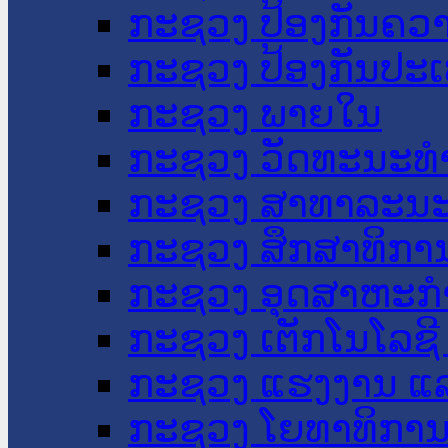
ກະຊວງ ປ້ອງກັນຄວ
ກະຊວງ ປ້ອງກັນປະ
ກະຊວງ ພາຍໃນ
ກະຊວງ ວັດທະນະທຳ
ກະຊວງ ສາທາລະນະ
ກະຊວງ ສຶກສາທິການ
ກະຊວງ ອຸດສາຫະກຳ
ກະຊວງ ເຕັກໂນໂລຊີ
ກະຊວງ ແຮງງານ ແລ
ກະຊວງ ໂຍທາທິການ 