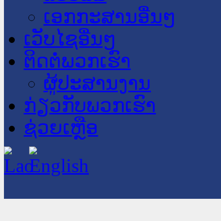
ເອກກະສານອື່ນໆ
ເວັບໄຊອື່ນໆ
ຕິດຕໍ່ພວກເຮົາ
ຜູ້ປະສານງານ
ກ່ຽວກັບພວກເຮົາ
ຊ່ວຍເຫຼືອ