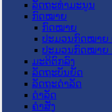
ລັດຖະທໍາມະນູນ
ກົດໝາຍ
ກົດໝາຍ
ປະມວນກົດໝາຍ 
ປະມວນກົດໝາຍ 
ມະຕິຕົກລົງ
ລັດຖະບັນຍັດ
ລັດຖະດໍາລັດ
ດໍາລັດ
ຄໍາສັ່ງ