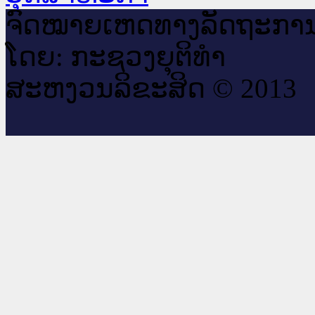
ຈົດ​ໝາຍ​ເຫດ​ທາງ​ລັດ​ຖະ​ກາ
ໂດຍ: ກະ​ຊວງຍຸ​ຕິ​ທຳ
ສະ​ຫງວນ​ລິ​ຂະ​ສິດ © 2013