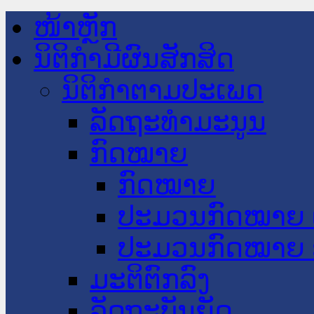
ໜ້າຫຼັກ
ນິຕິກໍາມີຜົນສັກສິດ
ນິຕິກໍາຕາມປະເພດ
ລັດຖະທໍາມະນູນ
ກົດໝາຍ
ກົດໝາຍ
ປະມວນກົດໝາຍ 
ປະມວນກົດໝາຍ 
ມະຕິຕົກລົງ
ລັດຖະບັນຍັດ