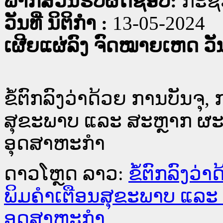
ພາກສ່ວນຮັບຜິດຊອບ:
ກະຊ
ວັນທີ່ ນິຕິກໍາ :
13-05-2024
ເຜີຍແຜ່ລົງ ຈົດໝາຍເຫດ ວັນທ
ຂໍ້ຕົກລົງວ່າດ້ວຍ ການບັນຈຸ,
ສຸຂະພາບ ແລະ ສະຫຼາກ ຜະ
ອຸດສາຫະກຳ
ດາວໂຫຼດ ລາວ:
ຂໍ້ຕົກລົງວ່
ພິມຄຳເຕືອນສຸຂະພາບ ແລະ
ອຸດສາຫະກຳ