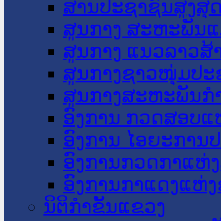
ສານປະຊາຊົນສູງສຸ
ສູນກາງ ສະຫະພັນແ
ສູນກາງ ແນວລາວສ້
ສູນກາງຊາວໜຸ່ມປະ
ສູນກາງສະຫະພັນກ
ອົງການ ກວດສອບແຫ
ອົງການ ໄອຍະການປ
ອົງການກວດກາແຫ່ງ
ອົງການກາແດງແຫ່
ນິຕິກໍາຂັ້ນແຂວງ