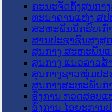
ຄະນະຈັດຕັ້ງສູນກາງ
ທະນາຄານແຫ່ງ ສປ
ສະຫະພັນນັກຮົບເກົ
ສານປະຊາຊົນສູງສຸ
ສູນກາງ ສະຫະພັນແ
ສູນກາງ ແນວລາວສ້
ສູນກາງຊາວໜຸ່ມປະ
ສູນກາງສະຫະພັນກ
ອົງການ ກວດສອບແຫ
ອົງການ ໄອຍະການປ