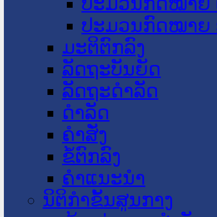
ປະມວນກົດໝາຍ 
ປະມວນກົດໝາຍ 
ມະຕິຕົກລົງ
ລັດຖະບັນຍັດ
ລັດຖະດໍາລັດ
ດໍາລັດ
ຄໍາສັ່ງ
ຂໍ້ຕົກລົງ
ຄໍາແນະນໍາ
ນິຕິກຳຂັ້ນສູນກາງ