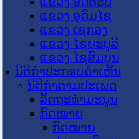
ແຂວງ ອັດຕະປື
ແຂວງ ອຸດົມໄຊ
ແຂວງ ເຊກອງ
ແຂວງ ໄຊຍະບູລີ
ແຂວງ ໄຊສົມບູນ
ນິຕິກໍາປະກອບຄໍາເຫັນ
ນິຕິກໍາຕາມປະເພດ
ລັດຖະທໍາມະນູນ
ກົດໝາຍ
ກົດໝາຍ