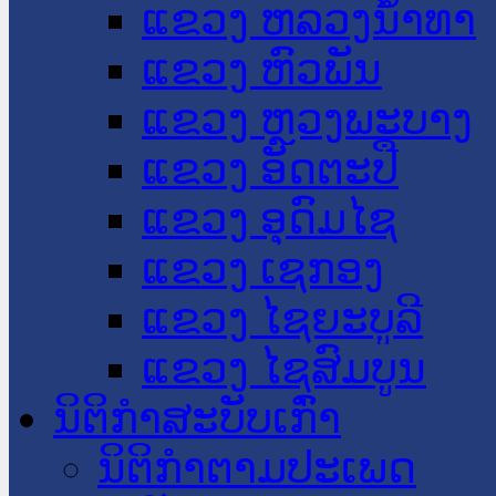
ແຂວງ ຫລວງນໍ້າທາ
ແຂວງ ຫົວພັນ
ແຂວງ ຫຼວງພະບາງ
ແຂວງ ອັດຕະປື
ແຂວງ ອຸດົມໄຊ
ແຂວງ ເຊກອງ
ແຂວງ ໄຊຍະບູລີ
ແຂວງ ໄຊສົມບູນ
ນິຕິກໍາສະບັບເກົ່າ
ນິຕິກຳຕາມປະເພດ