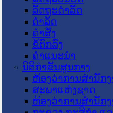
ລັດຖະດໍາລັດ
ດໍາລັດ
ຄໍາສັ່ງ
ຂໍ້ຕົກລົງ
ຄໍາແນະນໍາ
ນິຕິກໍາຂັ້ນສູນກາງ
ຫ້ອງວ່າການສໍານັ
ສະພາແຫ່ງຊາດ
ຫ້ອງວ່າການສຳນັກງ
ກະຊວງ ກະສິກຳ ແລະ