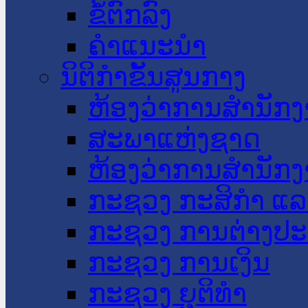
ຂໍ້ຕົກລົງ
ຄໍາແນະນໍາ
ນິຕິກໍາຂັ້ນສູນກາງ
ຫ້ອງວ່າການສໍານັ
ສະພາແຫ່ງຊາດ
ຫ້ອງວ່າການສຳນັກງ
ກະຊວງ ກະສິກຳ ແລະ
ກະຊວງ ການຕ່າງປ
ກະຊວງ ການເງິນ
ກະຊວງ ຍຸຕິທໍາ