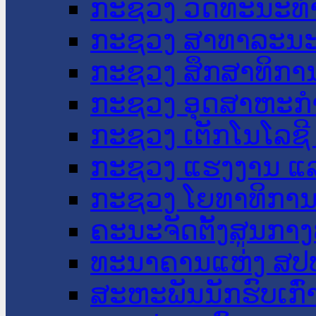
ກະຊວງ ວັດທະນະທຳ
ກະຊວງ ສາທາລະນະ
ກະຊວງ ສຶກສາທິການ
ກະຊວງ ອຸດສາຫະກຳ
ກະຊວງ ເຕັກໂນໂລຊີ
ກະຊວງ ແຮງງານ ແລ
ກະຊວງ ໂຍທາທິການ 
ຄະນະຈັດຕັ້ງສູນກາງ
ທະນາຄານແຫ່ງ ສປ
ສະຫະພັນນັກຮົບເກົ