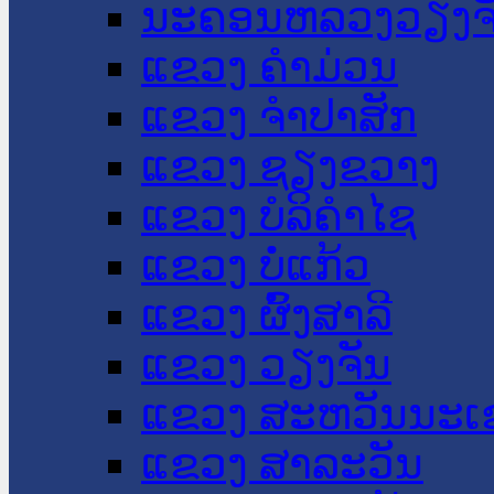
ນະ​ຄອນ​ຫລວງວຽງຈ
ແຂວງ ຄໍາມ່ວນ
ແຂວງ ຈໍາປາສັກ
ແຂວງ ຊຽງຂວາງ
ແຂວງ ບໍລິຄໍາໄຊ
ແຂວງ ບໍ່ແກ້ວ
ແຂວງ ຜົ້ງສາລີ
ແຂວງ ວຽງຈັນ
ແຂວງ ສະຫວັນນະເ
ແຂວງ ສາລະວັນ