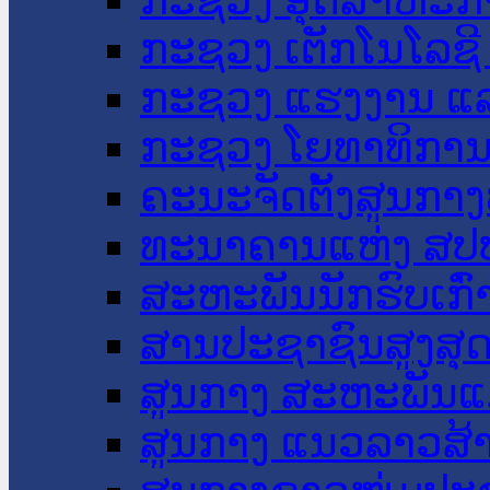
ກະຊວງ ເຕັກໂນໂລຊີ
ກະຊວງ ແຮງງານ ແລ
ກະຊວງ ໂຍທາທິການ 
ຄະນະຈັດຕັ້ງສູນກາງ
ທະນາຄານແຫ່ງ ສປ
ສະຫະພັນນັກຮົບເກົ
ສານປະຊາຊົນສູງສຸ
ສູນກາງ ສະຫະພັນແ
ສູນກາງ ແນວລາວສ້