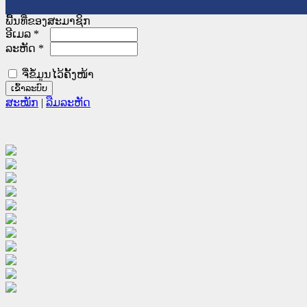
ພື້ນທີ່ຂອງສະມາຊິກ
ອີເມລ
*
ລະຫັດ
*
ຈື່ຂໍ້ມູນໄວ້ຄັ້ງໜ້າ
ສະໝັກ
|
ລືມລະຫັດ