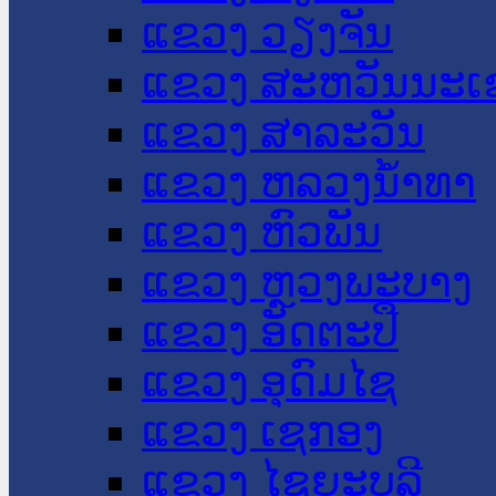
ແຂວງ ວຽງຈັນ
ແຂວງ ສະຫວັນນະເ
ແຂວງ ສາລະວັນ
ແຂວງ ຫລວງນໍ້າທາ
ແຂວງ ຫົວພັນ
ແຂວງ ຫຼວງພະບາງ
ແຂວງ ອັດຕະປື
ແຂວງ ອຸດົມໄຊ
ແຂວງ ເຊກອງ
ແຂວງ ໄຊຍະບູລີ