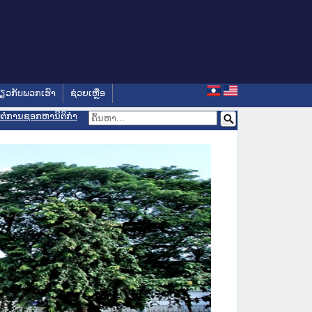
່ຽວກັບພວກເຮົາ
ຊ່ວຍເຫຼືອ
ອມຕໍ່ການຊອກຫານິຕິກຳ