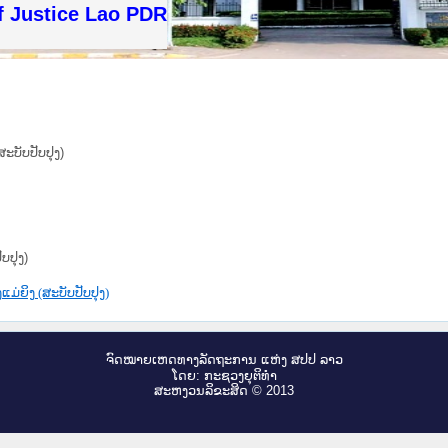
f Justice Lao PDR
ະບັບປັບປຸງ)
ບປຸງ)
່ຍິງ (ສະບັບປັບປຸງ)
ຈົດ​ໝາຍ​ເຫດ​ທາງ​ລັດ​ຖະ​ການ ແຫ່ງ ສ​ປ​ປ ລາວ
ໂດຍ: ກະ​ຊວງຍຸ​ຕິ​ທຳ
ສະ​ຫງວນ​ລິ​ຂະ​ສິດ © 2013