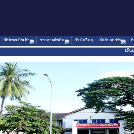
ນິຕິກໍາສະບັບເກົ່າ
ຂ່າວສານສໍາຄັນ
ເວັບໄຊອື່ນໆ
ຕິດຕໍ່ພວກເຮົາ
ກ
ເຊື່