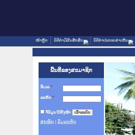
ໜ້າຫຼັກ
ນິຕິກໍາມີຜົນສັກສິດ
ນິຕິກໍາປະກອບຄໍາເຫັນ
ພື້ນທີ່ຂອງສະມາຊິກ
ອີເມລ
*
ລະຫັດ
*
ຈື່ຂໍ້ມູນໄວ້ຄັ້ງໜ້າ
ສະໝັກ
|
ລືມລະຫັດ