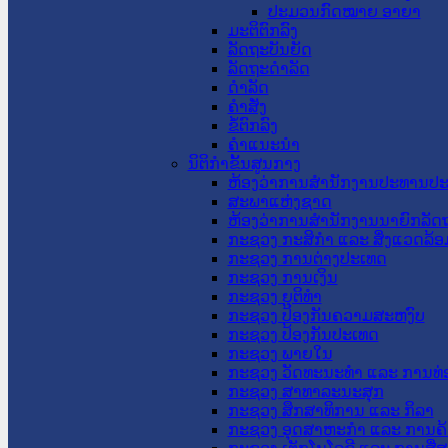
ປະມວນກົດໝາຍ ອາຍາ
ມະຕິຕົກລົງ
ລັດຖະບັນຍັດ
ລັດຖະດໍາລັດ
ດໍາລັດ
ຄໍາສັ່ງ
ຂໍ້ຕົກລົງ
ຄໍາແນະນໍາ
ນິຕິກຳຂັ້ນສູນກາງ
ຫ້ອງວ່າການສໍານັກງານປະທານປ
ສະພາແຫ່ງຊາດ
ຫ້ອງວ່າການສຳນັກງານນາຍົກລັດຖ
ກະຊວງ ກະສິກຳ ແລະ ສິ່ງແວດລ້ອ
ກະຊວງ ການຕ່າງປະເທດ
ກະຊວງ ການເງິນ
ກະຊວງ ຍຸຕິທໍາ
ກະຊວງ ປ້ອງກັນຄວາມສະຫງົບ
ກະຊວງ ປ້ອງກັນປະເທດ
ກະຊວງ ພາຍໃນ
ກະຊວງ ວັດທະນະທຳ ແລະ ການທ່
ກະຊວງ ສາທາລະນະສຸກ
ກະຊວງ ສຶກສາທິການ ແລະ ກິລາ
ກະຊວງ ອຸດສາຫະກຳ ແລະ ການຄ້