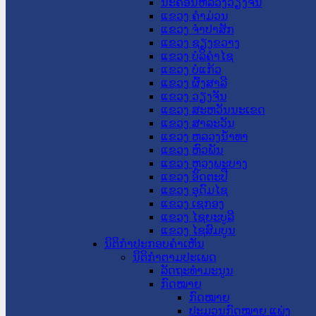
ນະ​ຄອນ​ຫລວງວຽງຈັນ
ແຂວງ ຄໍາມ່ວນ
ແຂວງ ຈໍາປາສັກ
ແຂວງ ຊຽງຂວາງ
ແຂວງ ບໍລິຄໍາໄຊ
ແຂວງ ບໍ່ແກ້ວ
ແຂວງ ຜົ້ງສາລີ
ແຂວງ ວຽງຈັນ
ແຂວງ ສະຫວັນນະເຂດ
ແຂວງ ສາລະວັນ
ແຂວງ ຫລວງນໍ້າທາ
ແຂວງ ຫົວພັນ
ແຂວງ ຫຼວງພະບາງ
ແຂວງ ອັດຕະປື
ແຂວງ ອຸດົມໄຊ
ແຂວງ ເຊກອງ
ແຂວງ ໄຊຍະບູລີ
ແຂວງ ໄຊສົມບູນ
ນິຕິກໍາປະກອບຄໍາເຫັນ
ນິຕິກໍາຕາມປະເພດ
ລັດຖະທໍາມະນູນ
ກົດໝາຍ
ກົດໝາຍ
ປະມວນກົດໝາຍ ແພ່ງ