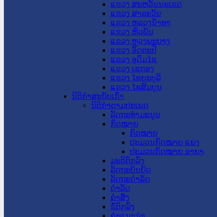
ແຂວງ ສະຫວັນນະເຂດ
ແຂວງ ສາລະວັນ
ແຂວງ ຫລວງນໍ້າທາ
ແຂວງ ຫົວພັນ
ແຂວງ ຫຼວງພະບາງ
ແຂວງ ອັດຕະປື
ແຂວງ ອຸດົມໄຊ
ແຂວງ ເຊກອງ
ແຂວງ ໄຊຍະບູລີ
ແຂວງ ໄຊສົມບູນ
ນິຕິກໍາສະບັບເກົ່າ
ນິຕິກຳຕາມປະເພດ
ລັດຖະທໍາມະນູນ
ກົດໝາຍ
ກົດໝາຍ
ປະມວນກົດໝາຍ ແພ່ງ
ປະມວນກົດໝາຍ ອາຍາ
ມະຕິຕົກລົງ
ລັດຖະບັນຍັດ
ລັດຖະດໍາລັດ
ດໍາລັດ
ຄໍາສັ່ງ
ຂໍ້ຕົກລົງ
ຄໍາແນະນໍາ