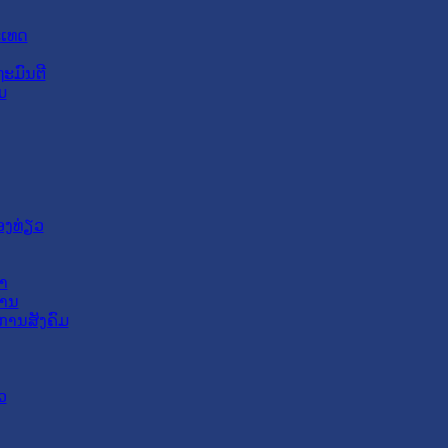
ະເທດ
ະມົນຕີ
ມ
ອງທ່ຽວ
າ
ສານ
ການສັງຄົມ
ວ