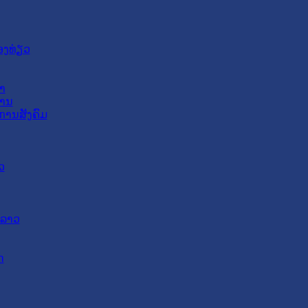
ອງທ່ຽວ
າ
ສານ
ການສັງຄົມ
ວ
ດລາວ
ດ