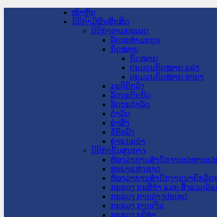
ໜ້າຫຼັກ
ນິຕິກໍາມີຜົນສັກສິດ
ນິຕິກໍາຕາມປະເພດ
ລັດຖະທໍາມະນູນ
ກົດໝາຍ
ກົດໝາຍ
ປະມວນກົດໝາຍ ແພ່ງ
ປະມວນກົດໝາຍ ອາຍາ
ມະຕິຕົກລົງ
ລັດຖະບັນຍັດ
ລັດຖະດໍາລັດ
ດໍາລັດ
ຄໍາສັ່ງ
ຂໍ້ຕົກລົງ
ຄໍາແນະນໍາ
ນິຕິກໍາຂັ້ນສູນກາງ
ຫ້ອງວ່າການສໍານັກງານປະທານປ
ສະພາແຫ່ງຊາດ
ຫ້ອງວ່າການສຳນັກງານນາຍົກລັດຖ
ກະຊວງ ກະສິກຳ ແລະ ສິ່ງແວດລ້ອ
ກະຊວງ ການຕ່າງປະເທດ
ກະຊວງ ການເງິນ
ກະຊວງ ຍຸຕິທໍາ