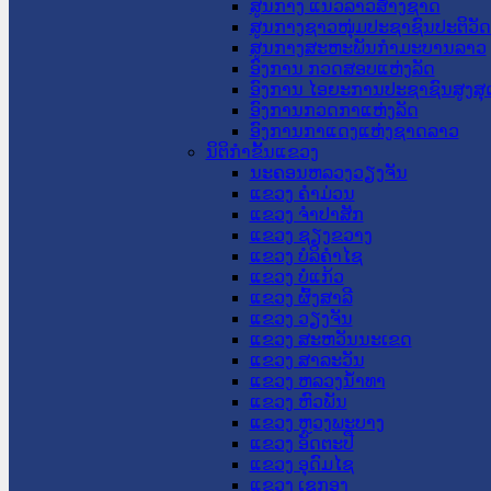
ສູນກາງ ແນວລາວສ້າງຊາດ
ສູນກາງຊາວໜຸ່ມປະຊາຊົນປະຕິວັ
ສູນກາງສະຫະພັນກຳມະບານລາວ
ອົງການ ກວດສອບແຫ່ງລັດ
ອົງການ ໄອຍະການປະຊາຊົນສູງສຸ
ອົງການກວດກາແຫ່ງລັດ
ອົງການກາແດງແຫ່ງຊາດລາວ
ນິຕິກໍາຂັ້ນແຂວງ
ນະ​ຄອນ​ຫລວງວຽງຈັນ
ແຂວງ ຄໍາມ່ວນ
ແຂວງ ຈໍາປາສັກ
ແຂວງ ຊຽງຂວາງ
ແຂວງ ບໍລິຄໍາໄຊ
ແຂວງ ບໍ່ແກ້ວ
ແຂວງ ຜົ້ງສາລີ
ແຂວງ ວຽງຈັນ
ແຂວງ ສະຫວັນນະເຂດ
ແຂວງ ສາລະວັນ
ແຂວງ ຫລວງນໍ້າທາ
ແຂວງ ຫົວພັນ
ແຂວງ ຫຼວງພະບາງ
ແຂວງ ອັດຕະປື
ແຂວງ ອຸດົມໄຊ
ແຂວງ ເຊກອງ