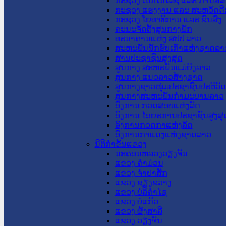
ກະຊວງ ເຕັກໂນໂລຊີ ແລະ ການສື່
ກະຊວງ ແຮງງານ ແລະ ສະຫວັດດີ
ກະຊວງ ໂຍທາທິການ ແລະ ຂົນສົ່ງ
ຄະນະຈັດຕັ້ງສູນກາງພັກ
ທະນາຄານແຫ່ງ ສປປ ລາວ
ສະຫະພັນນັກຮົບເກົ່າແຫ່ງຊາດລາ
ສານປະຊາຊົນສູງສຸດ
ສູນກາງ ສະຫະພັນແມ່ຍິງລາວ
ສູນກາງ ແນວລາວສ້າງຊາດ
ສູນກາງຊາວໜຸ່ມປະຊາຊົນປະຕິວັ
ສູນກາງສະຫະພັນກຳມະບານລາວ
ອົງການ ກວດສອບແຫ່ງລັດ
ອົງການ ໄອຍະການປະຊາຊົນສູງສຸ
ອົງການກວດກາແຫ່ງລັດ
ອົງການກາແດງແຫ່ງຊາດລາວ
ນິຕິກໍາຂັ້ນແຂວງ
ນະ​ຄອນ​ຫລວງວຽງຈັນ
ແຂວງ ຄໍາມ່ວນ
ແຂວງ ຈໍາປາສັກ
ແຂວງ ຊຽງຂວາງ
ແຂວງ ບໍລິຄໍາໄຊ
ແຂວງ ບໍ່ແກ້ວ
ແຂວງ ຜົ້ງສາລີ
ແຂວງ ວຽງຈັນ