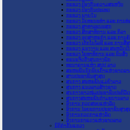
ກະຊວງ ປ້ອງກັນຄວາມສະຫງົບ
ກະຊວງ ປ້ອງກັນປະເທດ
ກະຊວງ ພາຍໃນ
ກະຊວງ ວັດທະນະທຳ ແລະ ການທ່
ກະຊວງ ສາທາລະນະສຸກ
ກະຊວງ ສຶກສາທິການ ແລະ ກິລາ
ກະຊວງ ອຸດສາຫະກຳ ແລະ ການຄ້
ກະຊວງ ເຕັກໂນໂລຊີ ແລະ ການສື່
ກະຊວງ ແຮງງານ ແລະ ສະຫວັດດີ
ກະຊວງ ໂຍທາທິການ ແລະ ຂົນສົ່ງ
ຄະນະຈັດຕັ້ງສູນກາງພັກ
ທະນາຄານແຫ່ງ ສປປ ລາວ
ສະຫະພັນນັກຮົບເກົ່າແຫ່ງຊາດລາ
ສານປະຊາຊົນສູງສຸດ
ສູນກາງ ສະຫະພັນແມ່ຍິງລາວ
ສູນກາງ ແນວລາວສ້າງຊາດ
ສູນກາງຊາວໜຸ່ມປະຊາຊົນປະຕິວັ
ສູນກາງສະຫະພັນກຳມະບານລາວ
ອົງການ ກວດສອບແຫ່ງລັດ
ອົງການ ໄອຍະການປະຊາຊົນສູງສຸ
ອົງການກວດກາແຫ່ງລັດ
ອົງການກາແດງແຫ່ງຊາດລາວ
ນິຕິກໍາຂັ້ນແຂວງ