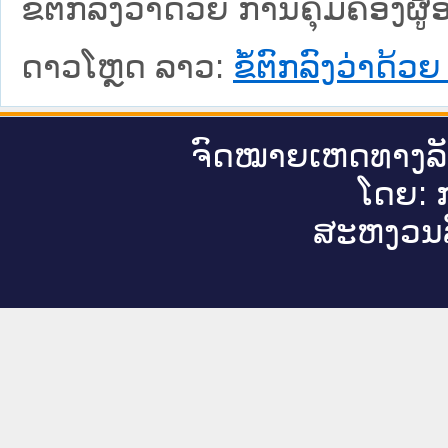
ຂໍ້ຕົກລົງວ່າດ້ວຍ ການຄຸ້ມຄອງ
ດາວໂຫຼດ ລາວ:
ຂໍ້ຕົກລົງວ່າດ້
ຈົດ​ໝາຍ​ເຫດ​ທາງ​ລ
ໂດຍ: ກ
ສະ​ຫງວນ​ລ