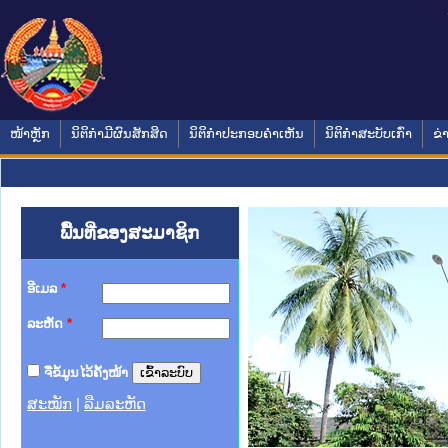
ໜ້າຫຼັກ
ນິຕິກໍາມີຜົນສັກສິດ
ນິຕິກໍາປະກອບຄໍາເຫັນ
ນິຕິກໍາສະບັບເກົ່າ
ຂ່
ພື້ນທີ່ຂອງສະມາຊິກ
ອີເມລ
*
ລະຫັດ
*
ຈື່ຂໍ້ມູນໄວ້ຄັ້ງໜ້າ
ສະໝັກ
|
ລືມລະຫັດ