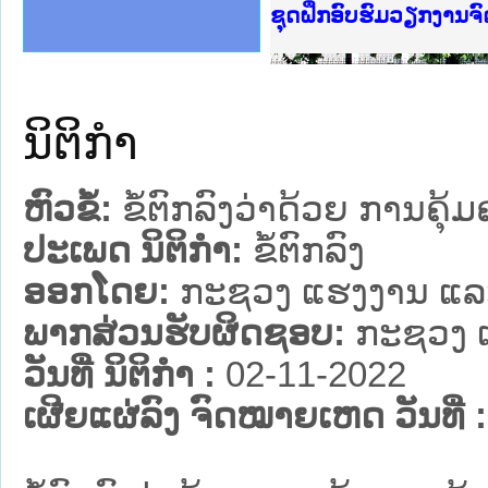
Ministry of Justice 
ເຜີຍແຜ່ວັບໄຊຈົດໝາຍເ
ກະຊວງຍຸຕິທຳ
ຊຸດຝຶກອົບຮົມວຽກງານ
ກອງປະຊຸມທົບທວນຄືນກ
ຝຶກອົບຮົມ ຜູ່ປະສານ
ຝຶກອົບຮົມ ຜູ່ປະສານງ
ເຜີຍແຜ່ແອັບກົດໝາຍລ
ເຜີຍແຜ່ແອັບກົດໝາຍລາ
ຍົກລະດັບວຽກງານຈົດໝ
ຊຸດຝຶກອົບຮົມວຽກງານ
ນິຕິກໍາ
ຫົວຂໍ້:
ຂໍ້ຕົກລົງວ່າດ້ວຍ ການຄ
ປະເພດ ນິຕິກໍາ:
ຂໍ້ຕົກລົງ
ອອກໂດຍ:
ກະຊວງ ແຮງງານ ແລະ
ພາກສ່ວນຮັບຜິດຊອບ:
ກະຊວງ 
ວັນທີ່ ນິຕິກໍາ :
02-11-2022
ເຜີຍແຜ່ລົງ ຈົດໝາຍເຫດ ວັນທີ່ :