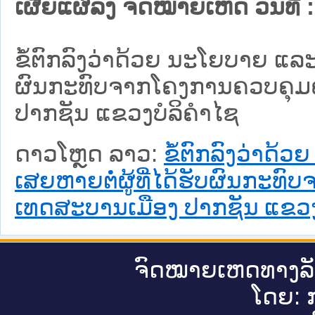
ເຜີຍແຜ່ລົງ ຈົດໝາຍເຫດ ວັນທີ່ :
ຂໍ້ຕົກລົງວ່າດ້ວຍ ນະໂຍບາຍ ແລ
ຜົນກະທົບຈາກໂຄງການຄວບຄຸມຄວ
ປາກຊັນ ແຂວງບໍລິຄຳໄຊ
ດາວໂຫຼດ ລາວ:
ຂໍ້ຕົກລົງວ່າດ
ເສຍຫາຍຕໍ່ຜູ້ທີ່ໄດ້ຮັບຜົນກະທ
ເທດສະບານເມືອງ ປາກຊັນ ແຂວງ
ຈົດ​ໝາຍ​ເຫດ​ທາງ​ລ
ໂດຍ: ກ