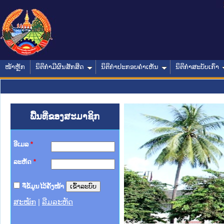
ໜ້າຫຼັກ
ນິຕິກໍາມີຜົນສັກສິດ
ນິຕິກໍາປະກອບຄໍາເຫັນ
ນິຕິກໍາສະບັບເກົ່າ
ພື້ນທີ່ຂອງສະມາຊິກ
ອີເມລ
*
ລະຫັດ
*
ຈື່ຂໍ້ມູນໄວ້ຄັ້ງໜ້າ
ສະໝັກ
|
ລືມລະຫັດ