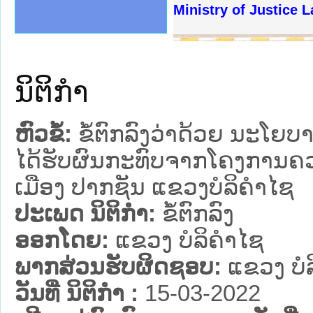
ງລັດຖະການໃຫ້ຜູ້ປະສານງານ
້ງປະຕິບັດວຽກງານຈົດໝາຍເຫດ
ງານຈົດໝາຍເຫດທາງລັດຖະການ
ງານຈົດໝາຍເຫດທາງລັດຖະການ
ລະ ເວັບໄຊຈົດໝາຍເຫດທາງ
ລະ ເວັບໄຊຈົດໝາຍເຫດທາງ
ຍເຫດທາງລັດຖະການ ໃຫ້ຜູ້
ຍເຫດທາງລັດຖະການ ໃຫ້ຜູ້
Ministry of Justice La
ຄານສັນຕິບານປະຊາຊົນ
າຄານຕຳຫຼວດປະຊາຊົນ
ຊາຊົນ ພາກເໜືອ
ຊາຊົນ ພາກກາງ
ພາກເໜືອ
າກກາງ
ຖະການ
າກໃຕ້
ນິຕິກໍາ
ຫົວຂໍ້:
ຂໍ້ຕົກລົງວ່າດ້ວຍ ນະໂຍ
ໄດ້ຮັບຜົນກະທົບຈາກໂຄງການຄວ
ເມືອງ ປາກຊັນ ແຂວງບໍລິຄຳໄຊ
ປະເພດ ນິຕິກໍາ:
ຂໍ້ຕົກລົງ
ອອກໂດຍ:
ແຂວງ ບໍລິຄໍາໄຊ
ພາກສ່ວນຮັບຜິດຊອບ:
ແຂວງ ບໍລ
ວັນທີ່ ນິຕິກໍາ :
15-03-2022