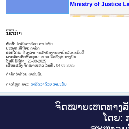
ງລັດຖະການໃຫ້ຜູ້ປະສານງານ
ງປະຕິບັດວຽກງານຈົດໝາຍເຫດ
ານຈົດໝາຍເຫດທາງລັດຖະການ
ານຈົດໝາຍເຫດທາງລັດຖະການ
ະ ເວັບໄຊຈົດໝາຍເຫດທາງ
ະ ເວັບໄຊຈົດໝາຍເຫດທາງ
ເຫດທາງລັດຖະການ ໃຫ້ຜູ້
ເຫດທາງລັດຖະການ ໃຫ້ຜູ້
Ministry of Justice L
ານສັນຕິບານປະຊາຊົນ
ຄານຕຳຫຼວດປະຊາຊົນ
າຊົນ ພາກເໜືອ
ຊາຊົນ ພາກກາງ
າກເໜືອ
າກກາງ
ະການ
າກໃຕ້
ນິຕິກໍາ
ຫົວຂໍ້:
ດຳລັດວ່າດ້ວຍ ຕາປະທັບ
ປະເພດ ນິຕິກໍາ:
ດໍາລັດ
ອອກໂດຍ:
ຫ້ອງວ່າການສຳນັກງານນາຍົກລັດຖະມົນຕີ
ພາກສ່ວນຮັບຜິດຊອບ:
ຄະນະຈັດຕັ້ງສູນກາງພັກ
ວັນທີ່ ນິຕິກໍາ :
26-08-2025
ເຜີຍແຜ່ລົງ ຈົດໝາຍເຫດ ວັນທີ່ :
04-09-2025
ດຳລັດວ່າດ້ວຍ ຕາປະທັບ
ດາວໂຫຼດ ລາວ:
ດຳລັດວ່າດ້ວຍ ຕາປະທັບ
ຈົດ​ໝາຍ​ເຫດ​ທາງ​ລ
ໂດຍ: ກ
ສະ​ຫງວນ​ລ