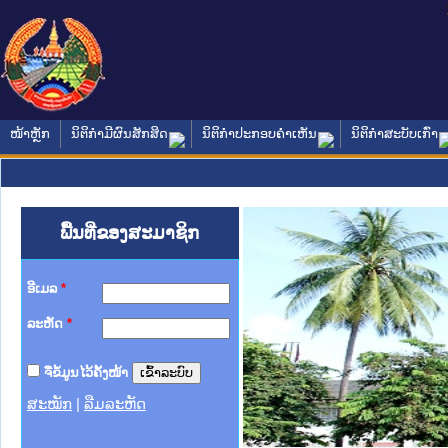
ໜ້າຫຼັກ
ນິຕິກໍາມີຜົນສັກສິດ
ນິຕິກໍາປະກອບຄໍາເຫັນ
ນິຕິກໍາສະບັບເກົ່າ
ພື້ນທີ່ຂອງສະມາຊິກ
ອີເມລ
*
ລະຫັດ
*
ຈື່ຂໍ້ມູນໄວ້ຄັ້ງໜ້າ
ສະໝັກ
|
ລືມລະຫັດ