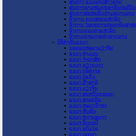
ສູນກາງ ແນວລາວສ້າງຊາດ
ສູນກາງຊາວໜຸ່ມປະຊາຊົນປະຕິວັ
ສູນກາງສະຫະພັນກຳມະບານລາວ
ອົງການ ກວດສອບແຫ່ງລັດ
ອົງການ ໄອຍະການປະຊາຊົນສູງສຸ
ອົງການກວດກາແຫ່ງລັດ
ອົງການກາແດງແຫ່ງຊາດລາວ
ນິຕິກໍາຂັ້ນແຂວງ
ນະ​ຄອນ​ຫລວງວຽງຈັນ
ແຂວງ ຄໍາມ່ວນ
ແຂວງ ຈໍາປາສັກ
ແຂວງ ຊຽງຂວາງ
ແຂວງ ບໍລິຄໍາໄຊ
ແຂວງ ບໍ່ແກ້ວ
ແຂວງ ຜົ້ງສາລີ
ແຂວງ ວຽງຈັນ
ແຂວງ ສະຫວັນນະເຂດ
ແຂວງ ສາລະວັນ
ແຂວງ ຫລວງນໍ້າທາ
ແຂວງ ຫົວພັນ
ແຂວງ ຫຼວງພະບາງ
ແຂວງ ອັດຕະປື
ແຂວງ ອຸດົມໄຊ
ແຂວງ ເຊກອງ