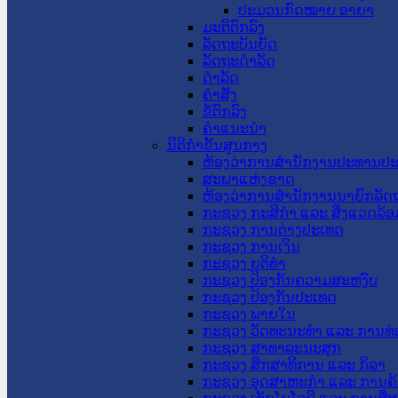
ປະມວນກົດໝາຍ ອາຍາ
ມະຕິຕົກລົງ
ລັດຖະບັນຍັດ
ລັດຖະດໍາລັດ
ດໍາລັດ
ຄໍາສັ່ງ
ຂໍ້ຕົກລົງ
ຄໍາແນະນໍາ
ນິຕິກຳຂັ້ນສູນກາງ
ຫ້ອງວ່າການສໍານັກງານປະທານປ
ສະພາແຫ່ງຊາດ
ຫ້ອງວ່າການສຳນັກງານນາຍົກລັດຖ
ກະຊວງ ກະສິກຳ ແລະ ສິ່ງແວດລ້ອ
ກະຊວງ ການຕ່າງປະເທດ
ກະຊວງ ການເງິນ
ກະຊວງ ຍຸຕິທໍາ
ກະຊວງ ປ້ອງກັນຄວາມສະຫງົບ
ກະຊວງ ປ້ອງກັນປະເທດ
ກະຊວງ ພາຍໃນ
ກະຊວງ ວັດທະນະທຳ ແລະ ການທ່
ກະຊວງ ສາທາລະນະສຸກ
ກະຊວງ ສຶກສາທິການ ແລະ ກິລາ
ກະຊວງ ອຸດສາຫະກຳ ແລະ ການຄ້