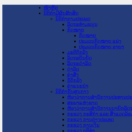
ໜ້າຫຼັກ
ນິຕິກໍາມີຜົນສັກສິດ
ນິຕິກໍາຕາມປະເພດ
ລັດຖະທໍາມະນູນ
ກົດໝາຍ
ກົດໝາຍ
ປະມວນກົດໝາຍ ແພ່ງ
ປະມວນກົດໝາຍ ອາຍາ
ມະຕິຕົກລົງ
ລັດຖະບັນຍັດ
ລັດຖະດໍາລັດ
ດໍາລັດ
ຄໍາສັ່ງ
ຂໍ້ຕົກລົງ
ຄໍາແນະນໍາ
ນິຕິກໍາຂັ້ນສູນກາງ
ຫ້ອງວ່າການສໍານັກງານປະທານປ
ສະພາແຫ່ງຊາດ
ຫ້ອງວ່າການສຳນັກງານນາຍົກລັດຖ
ກະຊວງ ກະສິກຳ ແລະ ສິ່ງແວດລ້ອ
ກະຊວງ ການຕ່າງປະເທດ
ກະຊວງ ການເງິນ
ກະຊວງ ຍຸຕິທໍາ