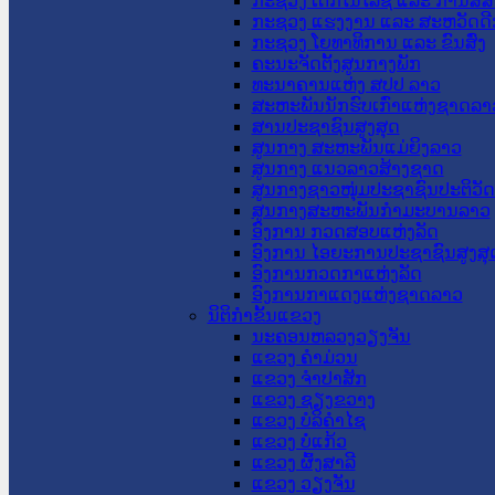
ກະຊວງ ເຕັກໂນໂລຊີ ແລະ ການສື່
ກະຊວງ ແຮງງານ ແລະ ສະຫວັດດີ
ກະຊວງ ໂຍທາທິການ ແລະ ຂົນສົ່ງ
ຄະນະຈັດຕັ້ງສູນກາງພັກ
ທະນາຄານແຫ່ງ ສປປ ລາວ
ສະຫະພັນນັກຮົບເກົ່າແຫ່ງຊາດລາ
ສານປະຊາຊົນສູງສຸດ
ສູນກາງ ສະຫະພັນແມ່ຍິງລາວ
ສູນກາງ ແນວລາວສ້າງຊາດ
ສູນກາງຊາວໜຸ່ມປະຊາຊົນປະຕິວັ
ສູນກາງສະຫະພັນກຳມະບານລາວ
ອົງການ ກວດສອບແຫ່ງລັດ
ອົງການ ໄອຍະການປະຊາຊົນສູງສຸ
ອົງການກວດກາແຫ່ງລັດ
ອົງການກາແດງແຫ່ງຊາດລາວ
ນິຕິກໍາຂັ້ນແຂວງ
ນະ​ຄອນ​ຫລວງວຽງຈັນ
ແຂວງ ຄໍາມ່ວນ
ແຂວງ ຈໍາປາສັກ
ແຂວງ ຊຽງຂວາງ
ແຂວງ ບໍລິຄໍາໄຊ
ແຂວງ ບໍ່ແກ້ວ
ແຂວງ ຜົ້ງສາລີ
ແຂວງ ວຽງຈັນ