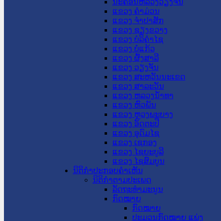
ນະ​ຄອນ​ຫລວງວຽງຈັນ
ແຂວງ ຄໍາມ່ວນ
ແຂວງ ຈໍາປາສັກ
ແຂວງ ຊຽງຂວາງ
ແຂວງ ບໍລິຄໍາໄຊ
ແຂວງ ບໍ່ແກ້ວ
ແຂວງ ຜົ້ງສາລີ
ແຂວງ ວຽງຈັນ
ແຂວງ ສະຫວັນນະເຂດ
ແຂວງ ສາລະວັນ
ແຂວງ ຫລວງນໍ້າທາ
ແຂວງ ຫົວພັນ
ແຂວງ ຫຼວງພະບາງ
ແຂວງ ອັດຕະປື
ແຂວງ ອຸດົມໄຊ
ແຂວງ ເຊກອງ
ແຂວງ ໄຊຍະບູລີ
ແຂວງ ໄຊສົມບູນ
ນິຕິກໍາປະກອບຄໍາເຫັນ
ນິຕິກໍາຕາມປະເພດ
ລັດຖະທໍາມະນູນ
ກົດໝາຍ
ກົດໝາຍ
ປະມວນກົດໝາຍ ແພ່ງ