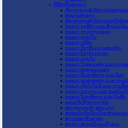
ນິຕິກໍາຂັ້ນສູນກາງ
ຫ້ອງວ່າການສໍານັກງານປະທານປ
ສະພາແຫ່ງຊາດ
ຫ້ອງວ່າການສຳນັກງານນາຍົກລັດຖ
ກະຊວງ ກະສິກຳ ແລະ ສິ່ງແວດລ້ອ
ກະຊວງ ການຕ່າງປະເທດ
ກະຊວງ ການເງິນ
ກະຊວງ ຍຸຕິທໍາ
ກະຊວງ ປ້ອງກັນຄວາມສະຫງົບ
ກະຊວງ ປ້ອງກັນປະເທດ
ກະຊວງ ພາຍໃນ
ກະຊວງ ວັດທະນະທຳ ແລະ ການທ່
ກະຊວງ ສາທາລະນະສຸກ
ກະຊວງ ສຶກສາທິການ ແລະ ກິລາ
ກະຊວງ ອຸດສາຫະກຳ ແລະ ການຄ້
ກະຊວງ ເຕັກໂນໂລຊີ ແລະ ການສື່
ກະຊວງ ແຮງງານ ແລະ ສະຫວັດດີ
ກະຊວງ ໂຍທາທິການ ແລະ ຂົນສົ່ງ
ຄະນະຈັດຕັ້ງສູນກາງພັກ
ທະນາຄານແຫ່ງ ສປປ ລາວ
ສະຫະພັນນັກຮົບເກົ່າແຫ່ງຊາດລາ
ສານປະຊາຊົນສູງສຸດ
ສູນກາງ ສະຫະພັນແມ່ຍິງລາວ