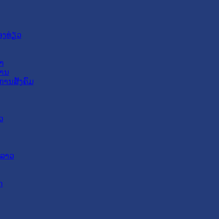
ອງທ່ຽວ
າ
ສານ
ການສັງຄົມ
ວ
ດລາວ
ດ