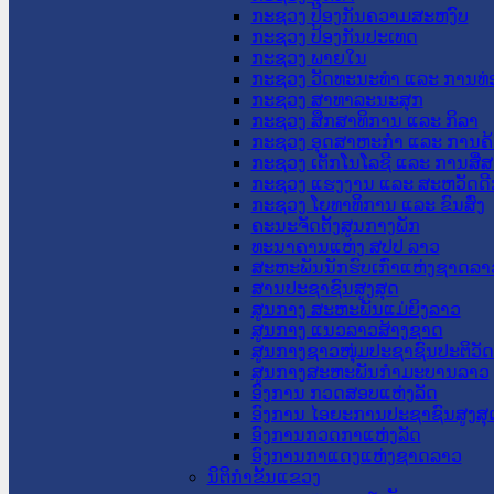
ກະຊວງ ປ້ອງກັນຄວາມສະຫງົບ
ກະຊວງ ປ້ອງກັນປະເທດ
ກະຊວງ ພາຍໃນ
ກະຊວງ ວັດທະນະທຳ ແລະ ການທ່
ກະຊວງ ສາທາລະນະສຸກ
ກະຊວງ ສຶກສາທິການ ແລະ ກິລາ
ກະຊວງ ອຸດສາຫະກຳ ແລະ ການຄ້
ກະຊວງ ເຕັກໂນໂລຊີ ແລະ ການສື່
ກະຊວງ ແຮງງານ ແລະ ສະຫວັດດີ
ກະຊວງ ໂຍທາທິການ ແລະ ຂົນສົ່ງ
ຄະນະຈັດຕັ້ງສູນກາງພັກ
ທະນາຄານແຫ່ງ ສປປ ລາວ
ສະຫະພັນນັກຮົບເກົ່າແຫ່ງຊາດລາ
ສານປະຊາຊົນສູງສຸດ
ສູນກາງ ສະຫະພັນແມ່ຍິງລາວ
ສູນກາງ ແນວລາວສ້າງຊາດ
ສູນກາງຊາວໜຸ່ມປະຊາຊົນປະຕິວັ
ສູນກາງສະຫະພັນກຳມະບານລາວ
ອົງການ ກວດສອບແຫ່ງລັດ
ອົງການ ໄອຍະການປະຊາຊົນສູງສຸ
ອົງການກວດກາແຫ່ງລັດ
ອົງການກາແດງແຫ່ງຊາດລາວ
ນິຕິກໍາຂັ້ນແຂວງ