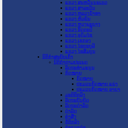
ແຂວງ ສະຫວັນນະເຂດ
ແຂວງ ສາລະວັນ
ແຂວງ ຫລວງນໍ້າທາ
ແຂວງ ຫົວພັນ
ແຂວງ ຫຼວງພະບາງ
ແຂວງ ອັດຕະປື
ແຂວງ ອຸດົມໄຊ
ແຂວງ ເຊກອງ
ແຂວງ ໄຊຍະບູລີ
ແຂວງ ໄຊສົມບູນ
ນິຕິກໍາສະບັບເກົ່າ
ນິຕິກຳຕາມປະເພດ
ລັດຖະທໍາມະນູນ
ກົດໝາຍ
ກົດໝາຍ
ປະມວນກົດໝາຍ ແພ່ງ
ປະມວນກົດໝາຍ ອາຍາ
ມະຕິຕົກລົງ
ລັດຖະບັນຍັດ
ລັດຖະດໍາລັດ
ດໍາລັດ
ຄໍາສັ່ງ
ຂໍ້ຕົກລົງ
ຄໍາແນະນໍາ