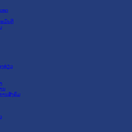
ະເທດ
ະມົນຕີ
ມ
ອງທ່ຽວ
າ
ສານ
ການສັງຄົມ
ວ