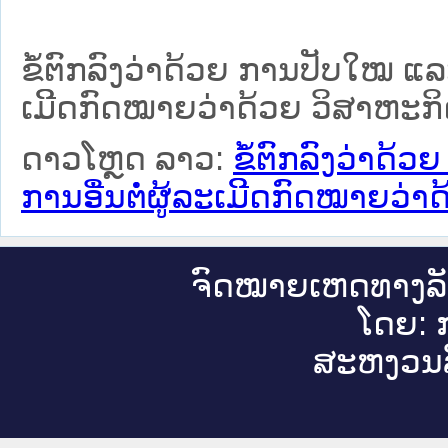
ຂໍ້ຕົກລົງວ່າດ້ວຍ ການປັບໃໝ ແ
ເມິີດກົດໝາຍວ່າດ້ວຍ ວິສາຫະກ
ດາວໂຫຼດ ລາວ:
ຂໍ້ຕົກລົງວ່າດ
ການອື່ນຕໍ່ຜູ້ລະເມິີດກົດໝາຍວ່
ຈົດ​ໝາຍ​ເຫດ​ທາງ​ລ
ໂດຍ: ກ
ສະ​ຫງວນ​ລ