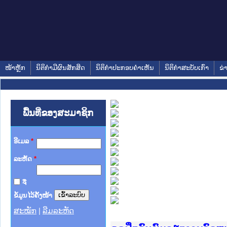
ໜ້າຫຼັກ
ນິຕິກໍາມີຜົນສັກສິດ
ນິຕິກໍາປະກອບຄໍາເຫັນ
ນິຕິກໍາສະບັບເກົ່າ
ຂ່
ພື້ນທີ່ຂອງສະມາຊິກ
ອີເມລ
*
ລະຫັດ
*
ຈື່
ຂໍ້ມູນໄວ້ຄັ້ງໜ້າ
ສະໝັກ
|
ລືມລະຫັດ