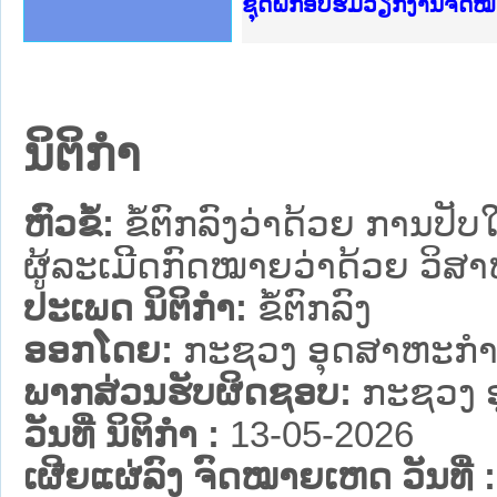
Ministry of Justice Lao
ເຜີຍແຜ່ວັບໄຊຈົດໝາຍເຫດທ
ກະຊວງຍຸຕິທຳ
ຊຸດຝຶກອົບຮົມວຽກງານຈົດ
ກອງປະຊຸມທົບທວນຄືນການຈ
ຝຶກອົບຮົມ ຜູ່ປະສານງານ
ຝຶກອົບຮົມ ຜູ່ປະສານງານ
ເຜີຍແຜ່ແອັບກົດໝາຍລາວ 
ເຜີຍແຜ່ແອັບກົດໝາຍລາວ ແ
ຍົກລະດັບວຽກງານຈົດໝາຍເ
ຊຸດຝຶກອົບຮົມວຽກງານຈົດ
ນິຕິກໍາ
ຫົວຂໍ້:
ຂໍ້ຕົກລົງວ່າດ້ວຍ ການປ
ຜູ້ລະເມິີດກົດໝາຍວ່າດ້ວຍ ວິສ
ປະເພດ ນິຕິກໍາ:
ຂໍ້ຕົກລົງ
ອອກໂດຍ:
ກະຊວງ ອຸດສາຫະກຳ
ພາກສ່ວນຮັບຜິດຊອບ:
ກະຊວງ 
ວັນທີ່ ນິຕິກໍາ :
13-05-2026
ເຜີຍແຜ່ລົງ ຈົດໝາຍເຫດ ວັນທີ່ :