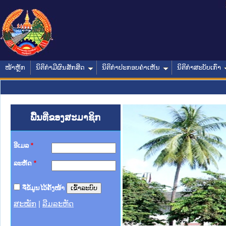
ໜ້າຫຼັກ
ນິຕິກໍາມີຜົນສັກສິດ
ນິຕິກໍາປະກອບຄໍາເຫັນ
ນິຕິກໍາສະບັບເກົ່າ
ພື້ນທີ່ຂອງສະມາຊິກ
ອີເມລ
*
ລະຫັດ
*
ຈື່ຂໍ້ມູນໄວ້ຄັ້ງໜ້າ
ສະໝັກ
|
ລືມລະຫັດ