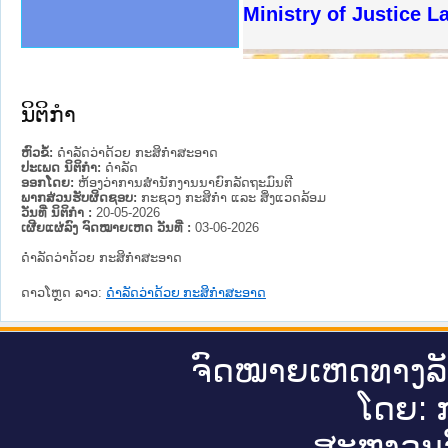
ງລັດຖະການໃຫ້ຜູ້ປະສານງານ
ງປະຕິບັດວຽກງານຈົດໝາຍເຫດ
ານຈົດໝາຍເຫດທາງລັດຖະການ
ານຈົດໝາຍເຫດທາງລັດຖະການ
ະ ເວັບໄຊຈົດໝາຍເຫດທາງ
ະ ເວັບໄຊຈົດໝາຍເຫດທາງ
ເຫດທາງລັດຖະການ ໃຫ້ຜູ້
ເຫດທາງລັດຖະການ ໃຫ້ຜູ້
Ministry of Justice 
ານສັນຕິບານປະຊາຊົນ
ຄານຕຳຫຼວດປະຊາຊົນ
າຊົນ ພາກເໜືອ
ຊາຊົນ ພາກກາງ
າກເໜືອ
າກກາງ
ະການ
າກໃຕ້
ນິຕິກໍາ
ຫົວຂໍ້:
ດຳລັດວ່າດ້ວຍ ກະສິກຳສະອາດ
ປະເພດ ນິຕິກໍາ:
ດໍາລັດ
ອອກໂດຍ:
ຫ້ອງວ່າການສຳນັກງານນາຍົກລັດຖະມົນຕີ
ພາກສ່ວນຮັບຜິດຊອບ:
ກະຊວງ ກະສິກຳ ແລະ ສິ່ງແວດລ້ອມ
ວັນທີ່ ນິຕິກໍາ :
20-05-2026
ເຜີຍແຜ່ລົງ ຈົດໝາຍເຫດ ວັນທີ່ :
03-06-2026
ດຳລັດວ່າດ້ວຍ ກະສິກຳສະອາດ
ດາວໂຫຼດ ລາວ:
ດຳລັດວ່າດ້ວຍ ກະສິກຳສະອາດ
ຈົດ​ໝາຍ​ເຫດ​ທາງ​ລ
ໂດຍ: ກ
ສະ​ຫງວນ​ລ