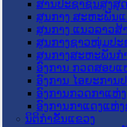
ສານປະຊາຊົນສູງສຸ
ສູນກາງ ສະຫະພັນແ
ສູນກາງ ແນວລາວສ້
ສູນກາງຊາວໜຸ່ມປະ
ສູນກາງສະຫະພັນກ
ອົງການ ກວດສອບແຫ
ອົງການ ໄອຍະການປ
ອົງການກວດກາແຫ່ງ
ອົງການກາແດງແຫ່
ນິຕິກໍາຂັ້ນແຂວງ