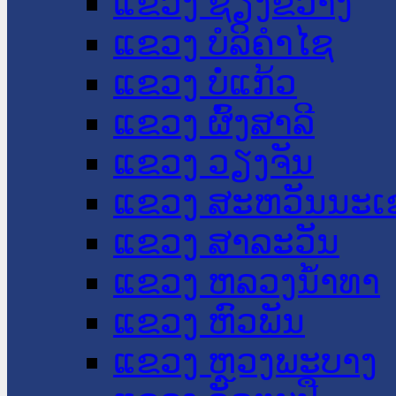
ແຂວງ ຊຽງຂວາງ
ແຂວງ ບໍລິຄໍາໄຊ
ແຂວງ ບໍ່ແກ້ວ
ແຂວງ ຜົ້ງສາລີ
ແຂວງ ວຽງຈັນ
ແຂວງ ສະຫວັນນະເ
ແຂວງ ສາລະວັນ
ແຂວງ ຫລວງນໍ້າທາ
ແຂວງ ຫົວພັນ
ແຂວງ ຫຼວງພະບາງ