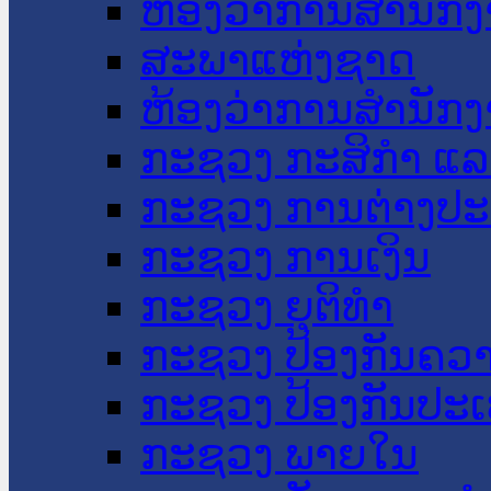
ຫ້ອງວ່າການສໍານັ
ສະພາແຫ່ງຊາດ
ຫ້ອງວ່າການສຳນັກງ
ກະຊວງ ກະສິກຳ ແລະ
ກະຊວງ ການຕ່າງປ
ກະຊວງ ການເງິນ
ກະຊວງ ຍຸຕິທໍາ
ກະຊວງ ປ້ອງກັນຄວ
ກະຊວງ ປ້ອງກັນປະ
ກະຊວງ ພາຍໃນ