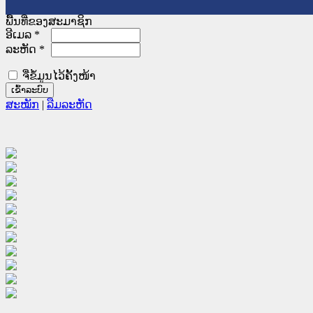
ພື້ນທີ່ຂອງສະມາຊິກ
ອີເມລ
*
ລະຫັດ
*
ຈື່ຂໍ້ມູນໄວ້ຄັ້ງໜ້າ
ສະໝັກ
|
ລືມລະຫັດ