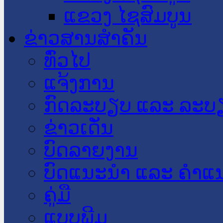
ແຂວງ ໄຊສົມບູນ
ຂ່າວສານສໍາຄັນ
​ທົ່ວ​ໄປ
ແຈ້ງການ
ກົດລະບຽບ ແລະ ລະບ
ຂ່າວເດັ່ນ
ບົດລາຍງານ
ບົດແນະນໍາ ແລະ ຄໍາແ
ຄູ່ມື
ແບບພີມ