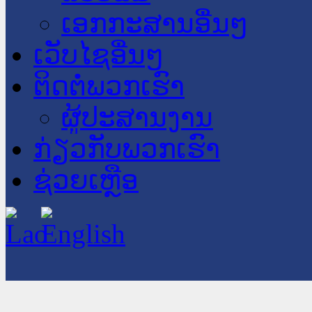
ເອກກະສານອື່ນໆ
ເວັບໄຊອື່ນໆ
ຕິດຕໍ່ພວກເຮົາ
ຜູ້ປະສານງານ
ກ່ຽວກັບພວກເຮົາ
ຊ່ວຍເຫຼືອ