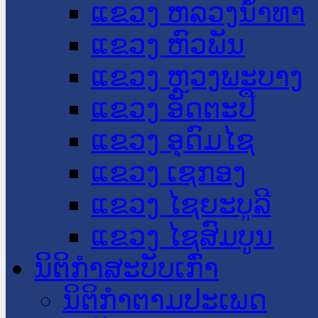
ແຂວງ ຫລວງນໍ້າທາ
ແຂວງ ຫົວພັນ
ແຂວງ ຫຼວງພະບາງ
ແຂວງ ອັດຕະປື
ແຂວງ ອຸດົມໄຊ
ແຂວງ ເຊກອງ
ແຂວງ ໄຊຍະບູລີ
ແຂວງ ໄຊສົມບູນ
ນິຕິກໍາສະບັບເກົ່າ
ນິຕິກຳຕາມປະເພດ