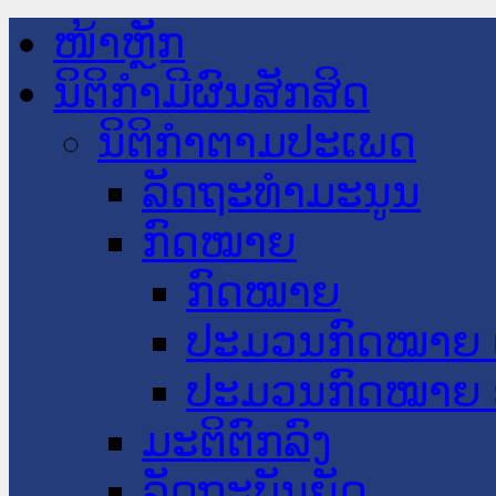
ໜ້າຫຼັກ
ນິຕິກໍາມີຜົນສັກສິດ
ນິຕິກໍາຕາມປະເພດ
ລັດຖະທໍາມະນູນ
ກົດໝາຍ
ກົດໝາຍ
ປະມວນກົດໝາຍ 
ປະມວນກົດໝາຍ 
ມະຕິຕົກລົງ
ລັດຖະບັນຍັດ