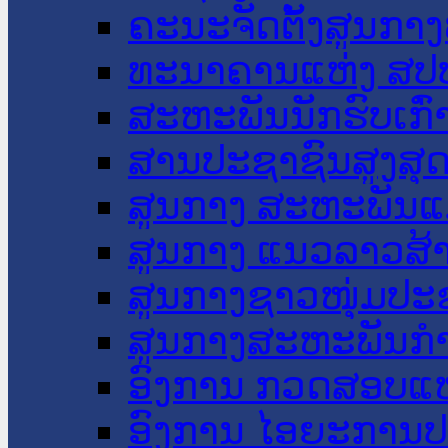
ຄະນະຈັດຕັ້ງສູນກາງ
ທະນາຄານແຫ່ງ ສປ
ສະຫະພັນນັກຮົບເກົ
ສານປະຊາຊົນສູງສຸ
ສູນກາງ ສະຫະພັນແ
ສູນກາງ ແນວລາວສ້
ສູນກາງຊາວໜຸ່ມປະ
ສູນກາງສະຫະພັນກ
ອົງການ ກວດສອບແຫ
ອົງການ ໄອຍະການປ