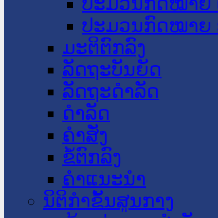
ປະມວນກົດໝາຍ 
ປະມວນກົດໝາຍ 
ມະຕິຕົກລົງ
ລັດຖະບັນຍັດ
ລັດຖະດໍາລັດ
ດໍາລັດ
ຄໍາສັ່ງ
ຂໍ້ຕົກລົງ
ຄໍາແນະນໍາ
ນິຕິກຳຂັ້ນສູນກາງ