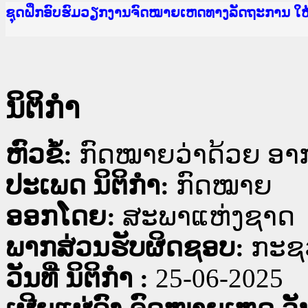
Ministry of Justice Lao PDR
ເຜີຍແຜ່ວັບໄຊຈົດໝາຍເຫດທາງລັດຖະການ ແລະ ແອັບກ
ກະຊວງຍຸຕິທຳ
ຊຸດຝຶກອົບຮົມວຽກງານຈົດໝາຍເຫດທາງລັດຖະການ ໃ
ກອງປະຊຸມທົບທວນຄືນການຈັດຕັ້ງປະຕິບັດວຽກງານຈ
ຝຶກອົບຮົມ ຜູ່ປະສານງານວຽກງານຈົດໝາຍເຫດທາງລັ
ຝຶກອົບຮົມ ຜູ່ປະສານງານວຽກງານຈົດໝາຍເຫດທາງລັດ
ເຜີຍແຜ່ແອັບກົດໝາຍລາວ ແລະ ເວັບໄຊຈົດໝາຍເຫດທ
ເຜີຍແຜ່ແອັບກົດໝາຍລາວ ແລະ ເວັບໄຊຈົດໝາຍເຫດທາ
ຍົກລະດັບວຽກງານຈົດໝາຍເຫດທາງລັດຖະການໃຫ້ຜູ້
ຊຸດຝຶກອົບຮົມວຽກງານຈົດໝາຍເຫດທາງລັດຖະການ ໃ
ນິຕິກໍາ
ຫົວຂໍ້:
ກົດໝາຍວ່າດ້ວຍ ອາກ
ປະເພດ ນິຕິກໍາ:
ກົດໝາຍ
ອອກໂດຍ:
ສະພາແຫ່ງຊາດ
ພາກສ່ວນຮັບຜິດຊອບ:
ກະຊວ
ວັນທີ່ ນິຕິກໍາ :
25-06-2025