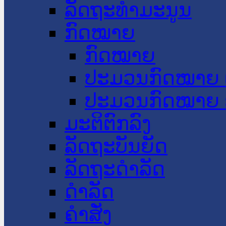
ລັດຖະທໍາມະນູນ
ກົດໝາຍ
ກົດໝາຍ
ປະມວນກົດໝາຍ 
ປະມວນກົດໝາຍ 
ມະຕິຕົກລົງ
ລັດຖະບັນຍັດ
ລັດຖະດໍາລັດ
ດໍາລັດ
ຄໍາສັ່ງ