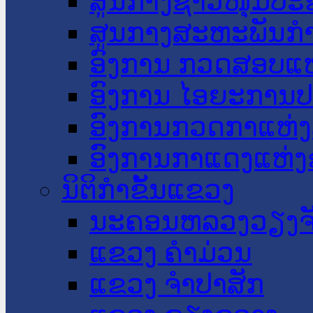
ສູນກາງຊາວໜຸ່ມປະ
ສູນກາງສະຫະພັນກ
ອົງການ ກວດສອບແຫ
ອົງການ ໄອຍະການປ
ອົງການກວດກາແຫ່ງ
ອົງການກາແດງແຫ່
ນິຕິກໍາຂັ້ນແຂວງ
ນະ​ຄອນ​ຫລວງວຽງຈ
ແຂວງ ຄໍາມ່ວນ
ແຂວງ ຈໍາປາສັກ