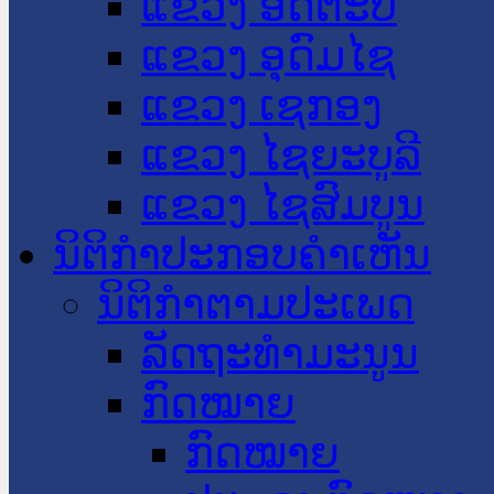
ແຂວງ ອັດຕະປື
ແຂວງ ອຸດົມໄຊ
ແຂວງ ເຊກອງ
ແຂວງ ໄຊຍະບູລີ
ແຂວງ ໄຊສົມບູນ
ນິຕິກໍາປະກອບຄໍາເຫັນ
ນິຕິກໍາຕາມປະເພດ
ລັດຖະທໍາມະນູນ
ກົດໝາຍ
ກົດໝາຍ