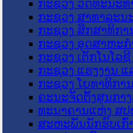
ກະຊວງ ວັດທະນະທຳ
ກະຊວງ ສາທາລະນະ
ກະຊວງ ສຶກສາທິການ
ກະຊວງ ອຸດສາຫະກຳ
ກະຊວງ ເຕັກໂນໂລຊີ
ກະຊວງ ແຮງງານ ແລ
ກະຊວງ ໂຍທາທິການ 
ຄະນະຈັດຕັ້ງສູນກາງ
ທະນາຄານແຫ່ງ ສປ
ສະຫະພັນນັກຮົບເກົ