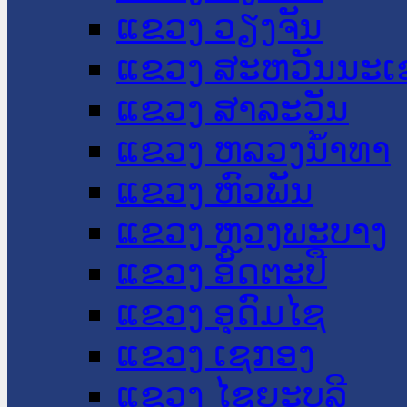
ແຂວງ ວຽງຈັນ
ແຂວງ ສະຫວັນນະເ
ແຂວງ ສາລະວັນ
ແຂວງ ຫລວງນໍ້າທາ
ແຂວງ ຫົວພັນ
ແຂວງ ຫຼວງພະບາງ
ແຂວງ ອັດຕະປື
ແຂວງ ອຸດົມໄຊ
ແຂວງ ເຊກອງ
ແຂວງ ໄຊຍະບູລີ