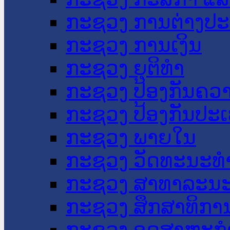
ກະຊວງ ການຕ່າງປ
ກະຊວງ ການເງິນ
ກະຊວງ ຍຸຕິທໍາ
ກະຊວງ ປ້ອງກັນຄວ
ກະຊວງ ປ້ອງກັນປະ
ກະຊວງ ພາຍໃນ
ກະຊວງ ວັດທະນະທຳ
ກະຊວງ ສາທາລະນະ
ກະຊວງ ສຶກສາທິການ
ກະຊວງ ອຸດສາຫະກຳ