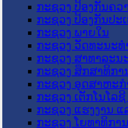
ກະຊວງ ປ້ອງກັນຄວ
ກະຊວງ ປ້ອງກັນປະ
ກະຊວງ ພາຍໃນ
ກະຊວງ ວັດທະນະທຳ
ກະຊວງ ສາທາລະນະ
ກະຊວງ ສຶກສາທິການ
ກະຊວງ ອຸດສາຫະກຳ
ກະຊວງ ເຕັກໂນໂລຊີ
ກະຊວງ ແຮງງານ ແລ
ກະຊວງ ໂຍທາທິການ 