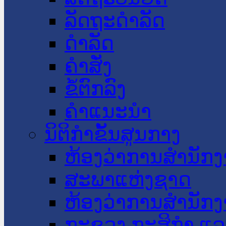
ລັດຖະດໍາລັດ
ດໍາລັດ
ຄໍາສັ່ງ
ຂໍ້ຕົກລົງ
ຄໍາແນະນໍາ
ນິຕິກໍາຂັ້ນສູນກາງ
ຫ້ອງວ່າການສໍານັ
ສະພາແຫ່ງຊາດ
ຫ້ອງວ່າການສຳນັກງ
ກະຊວງ ກະສິກຳ ແລະ