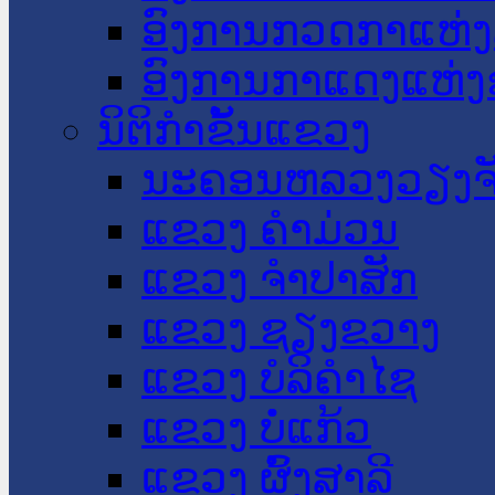
ອົງການກວດກາແຫ່ງ
ອົງການກາແດງແຫ່
ນິຕິກໍາຂັ້ນແຂວງ
ນະ​ຄອນ​ຫລວງວຽງຈ
ແຂວງ ຄໍາມ່ວນ
ແຂວງ ຈໍາປາສັກ
ແຂວງ ຊຽງຂວາງ
ແຂວງ ບໍລິຄໍາໄຊ
ແຂວງ ບໍ່ແກ້ວ
ແຂວງ ຜົ້ງສາລີ