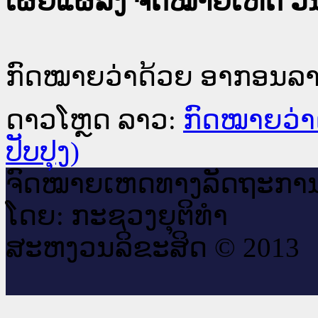
ເຜີຍແຜ່ລົງ ຈົດໝາຍເຫດ ວັນທ
ກົດໝາຍວ່າດ້ວຍ ອາກອນລາຍໄ
ດາວໂຫຼດ ລາວ:
ກົດໝາຍວ່າ
ປັບປຸງ)
ຈົດ​ໝາຍ​ເຫດ​ທາງ​ລັດ​ຖະ​ກາ
ໂດຍ: ກະ​ຊວງຍຸ​ຕິ​ທຳ
ສະ​ຫງວນ​ລິ​ຂະ​ສິດ © 2013