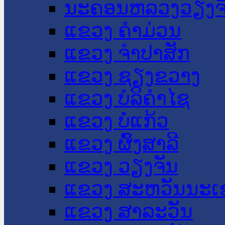
ນະ​ຄອນ​ຫລວງວຽງຈ
ແຂວງ ຄໍາມ່ວນ
ແຂວງ ຈໍາປາສັກ
ແຂວງ ຊຽງຂວາງ
ແຂວງ ບໍລິຄໍາໄຊ
ແຂວງ ບໍ່ແກ້ວ
ແຂວງ ຜົ້ງສາລີ
ແຂວງ ວຽງຈັນ
ແຂວງ ສະຫວັນນະເ
ແຂວງ ສາລະວັນ