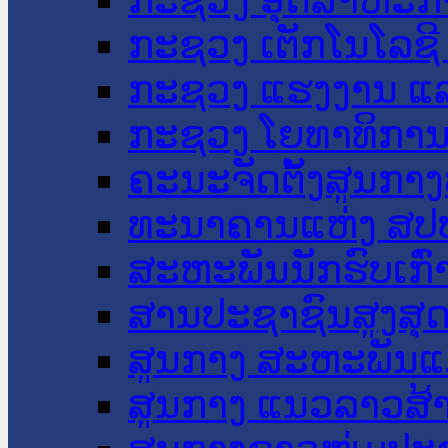
ກະຊວງ ເຕັກໂນໂລຊີ
ກະຊວງ ແຮງງານ ແລ
ກະຊວງ ໂຍທາທິການ 
ຄະນະຈັດຕັ້ງສູນກາງ
ທະນາຄານແຫ່ງ ສປ
ສະຫະພັນນັກຮົບເກົ
ສານປະຊາຊົນສູງສຸ
ສູນກາງ ສະຫະພັນແ
ສູນກາງ ແນວລາວສ້