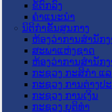
ຂໍ້ຕົກລົງ
ຄໍາແນະນໍາ
ນິຕິກໍາຂັ້ນສູນກາງ
ຫ້ອງວ່າການສໍານັ
ສະພາແຫ່ງຊາດ
ຫ້ອງວ່າການສຳນັກງ
ກະຊວງ ກະສິກຳ ແລະ
ກະຊວງ ການຕ່າງປ
ກະຊວງ ການເງິນ
ກະຊວງ ຍຸຕິທໍາ