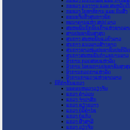
ກະຊວງ ເຕັກໂນໂລຊີ ແລະ ການສື່
ກະຊວງ ແຮງງານ ແລະ ສະຫວັດດີ
ກະຊວງ ໂຍທາທິການ ແລະ ຂົນສົ່ງ
ຄະນະຈັດຕັ້ງສູນກາງພັກ
ທະນາຄານແຫ່ງ ສປປ ລາວ
ສະຫະພັນນັກຮົບເກົ່າແຫ່ງຊາດລາ
ສານປະຊາຊົນສູງສຸດ
ສູນກາງ ສະຫະພັນແມ່ຍິງລາວ
ສູນກາງ ແນວລາວສ້າງຊາດ
ສູນກາງຊາວໜຸ່ມປະຊາຊົນປະຕິວັ
ສູນກາງສະຫະພັນກຳມະບານລາວ
ອົງການ ກວດສອບແຫ່ງລັດ
ອົງການ ໄອຍະການປະຊາຊົນສູງສຸ
ອົງການກວດກາແຫ່ງລັດ
ອົງການກາແດງແຫ່ງຊາດລາວ
ນິຕິກໍາຂັ້ນແຂວງ
ນະ​ຄອນ​ຫລວງວຽງຈັນ
ແຂວງ ຄໍາມ່ວນ
ແຂວງ ຈໍາປາສັກ
ແຂວງ ຊຽງຂວາງ
ແຂວງ ບໍລິຄໍາໄຊ
ແຂວງ ບໍ່ແກ້ວ
ແຂວງ ຜົ້ງສາລີ
ແຂວງ ວຽງຈັນ