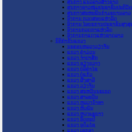
ສູນກາງ ແນວລາວສ້າງຊາດ
ສູນກາງຊາວໜຸ່ມປະຊາຊົນປະຕິວັ
ສູນກາງສະຫະພັນກຳມະບານລາວ
ອົງການ ກວດສອບແຫ່ງລັດ
ອົງການ ໄອຍະການປະຊາຊົນສູງສຸ
ອົງການກວດກາແຫ່ງລັດ
ອົງການກາແດງແຫ່ງຊາດລາວ
ນິຕິກໍາຂັ້ນແຂວງ
ນະ​ຄອນ​ຫລວງວຽງຈັນ
ແຂວງ ຄໍາມ່ວນ
ແຂວງ ຈໍາປາສັກ
ແຂວງ ຊຽງຂວາງ
ແຂວງ ບໍລິຄໍາໄຊ
ແຂວງ ບໍ່ແກ້ວ
ແຂວງ ຜົ້ງສາລີ
ແຂວງ ວຽງຈັນ
ແຂວງ ສະຫວັນນະເຂດ
ແຂວງ ສາລະວັນ
ແຂວງ ຫລວງນໍ້າທາ
ແຂວງ ຫົວພັນ
ແຂວງ ຫຼວງພະບາງ
ແຂວງ ອັດຕະປື
ແຂວງ ອຸດົມໄຊ
ແຂວງ ເຊກອງ