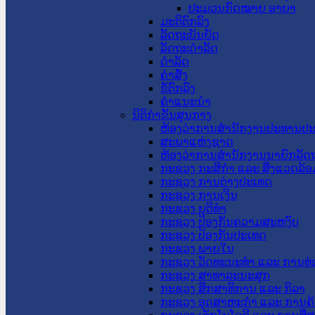
ປະມວນກົດໝາຍ ອາຍາ
ມະຕິຕົກລົງ
ລັດຖະບັນຍັດ
ລັດຖະດໍາລັດ
ດໍາລັດ
ຄໍາສັ່ງ
ຂໍ້ຕົກລົງ
ຄໍາແນະນໍາ
ນິຕິກຳຂັ້ນສູນກາງ
ຫ້ອງວ່າການສໍານັກງານປະທານປ
ສະພາແຫ່ງຊາດ
ຫ້ອງວ່າການສຳນັກງານນາຍົກລັດຖ
ກະຊວງ ກະສິກຳ ແລະ ສິ່ງແວດລ້ອ
ກະຊວງ ການຕ່າງປະເທດ
ກະຊວງ ການເງິນ
ກະຊວງ ຍຸຕິທໍາ
ກະຊວງ ປ້ອງກັນຄວາມສະຫງົບ
ກະຊວງ ປ້ອງກັນປະເທດ
ກະຊວງ ພາຍໃນ
ກະຊວງ ວັດທະນະທຳ ແລະ ການທ່
ກະຊວງ ສາທາລະນະສຸກ
ກະຊວງ ສຶກສາທິການ ແລະ ກິລາ
ກະຊວງ ອຸດສາຫະກຳ ແລະ ການຄ້