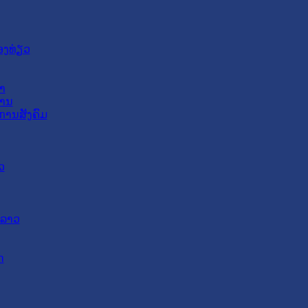
ອງທ່ຽວ
າ
ສານ
ການສັງຄົມ
ວ
ດລາວ
ດ