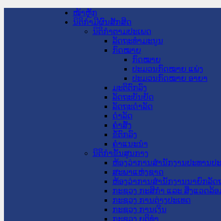
ໜ້າຫຼັກ
ນິຕິກໍາມີຜົນສັກສິດ
ນິຕິກໍາຕາມປະເພດ
ລັດຖະທໍາມະນູນ
ກົດໝາຍ
ກົດໝາຍ
ປະມວນກົດໝາຍ ແພ່ງ
ປະມວນກົດໝາຍ ອາຍາ
ມະຕິຕົກລົງ
ລັດຖະບັນຍັດ
ລັດຖະດໍາລັດ
ດໍາລັດ
ຄໍາສັ່ງ
ຂໍ້ຕົກລົງ
ຄໍາແນະນໍາ
ນິຕິກໍາຂັ້ນສູນກາງ
ຫ້ອງວ່າການສໍານັກງານປະທານປ
ສະພາແຫ່ງຊາດ
ຫ້ອງວ່າການສຳນັກງານນາຍົກລັດຖ
ກະຊວງ ກະສິກຳ ແລະ ສິ່ງແວດລ້ອ
ກະຊວງ ການຕ່າງປະເທດ
ກະຊວງ ການເງິນ
ກະຊວງ ຍຸຕິທໍາ