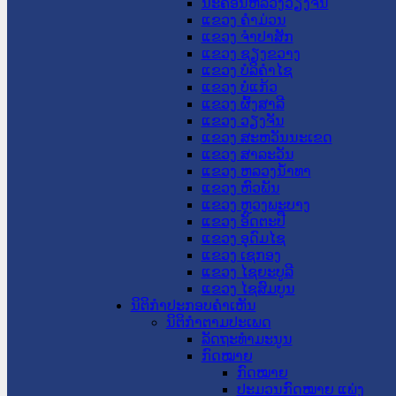
ນະ​ຄອນ​ຫລວງວຽງຈັນ
ແຂວງ ຄໍາມ່ວນ
ແຂວງ ຈໍາປາສັກ
ແຂວງ ຊຽງຂວາງ
ແຂວງ ບໍລິຄໍາໄຊ
ແຂວງ ບໍ່ແກ້ວ
ແຂວງ ຜົ້ງສາລີ
ແຂວງ ວຽງຈັນ
ແຂວງ ສະຫວັນນະເຂດ
ແຂວງ ສາລະວັນ
ແຂວງ ຫລວງນໍ້າທາ
ແຂວງ ຫົວພັນ
ແຂວງ ຫຼວງພະບາງ
ແຂວງ ອັດຕະປື
ແຂວງ ອຸດົມໄຊ
ແຂວງ ເຊກອງ
ແຂວງ ໄຊຍະບູລີ
ແຂວງ ໄຊສົມບູນ
ນິຕິກໍາປະກອບຄໍາເຫັນ
ນິຕິກໍາຕາມປະເພດ
ລັດຖະທໍາມະນູນ
ກົດໝາຍ
ກົດໝາຍ
ປະມວນກົດໝາຍ ແພ່ງ