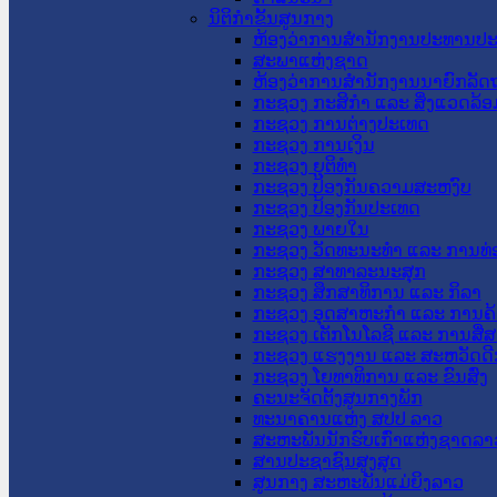
ນິຕິກໍາຂັ້ນສູນກາງ
ຫ້ອງວ່າການສໍານັກງານປະທານປ
ສະພາແຫ່ງຊາດ
ຫ້ອງວ່າການສຳນັກງານນາຍົກລັດຖ
ກະຊວງ ກະສິກຳ ແລະ ສິ່ງແວດລ້ອ
ກະຊວງ ການຕ່າງປະເທດ
ກະຊວງ ການເງິນ
ກະຊວງ ຍຸຕິທໍາ
ກະຊວງ ປ້ອງກັນຄວາມສະຫງົບ
ກະຊວງ ປ້ອງກັນປະເທດ
ກະຊວງ ພາຍໃນ
ກະຊວງ ວັດທະນະທຳ ແລະ ການທ່
ກະຊວງ ສາທາລະນະສຸກ
ກະຊວງ ສຶກສາທິການ ແລະ ກິລາ
ກະຊວງ ອຸດສາຫະກຳ ແລະ ການຄ້
ກະຊວງ ເຕັກໂນໂລຊີ ແລະ ການສື່
ກະຊວງ ແຮງງານ ແລະ ສະຫວັດດີ
ກະຊວງ ໂຍທາທິການ ແລະ ຂົນສົ່ງ
ຄະນະຈັດຕັ້ງສູນກາງພັກ
ທະນາຄານແຫ່ງ ສປປ ລາວ
ສະຫະພັນນັກຮົບເກົ່າແຫ່ງຊາດລາ
ສານປະຊາຊົນສູງສຸດ
ສູນກາງ ສະຫະພັນແມ່ຍິງລາວ