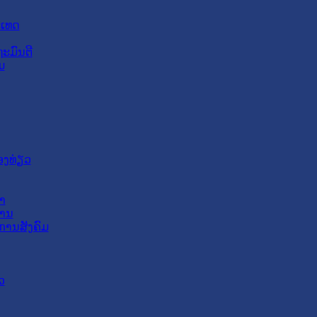
ະເທດ
ະມົນຕີ
ມ
ອງທ່ຽວ
າ
ສານ
ການສັງຄົມ
ວ