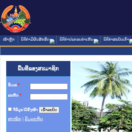
ໜ້າຫຼັກ
ນິຕິກໍາມີຜົນສັກສິດ
ນິຕິກໍາປະກອບຄໍາເຫັນ
ນິຕິກໍາສະບັບເກົ່າ
ພື້ນທີ່ຂອງສະມາຊິກ
ອີເມລ
*
ລະຫັດ
*
ຈື່ຂໍ້ມູນໄວ້ຄັ້ງໜ້າ
ສະໝັກ
|
ລືມລະຫັດ