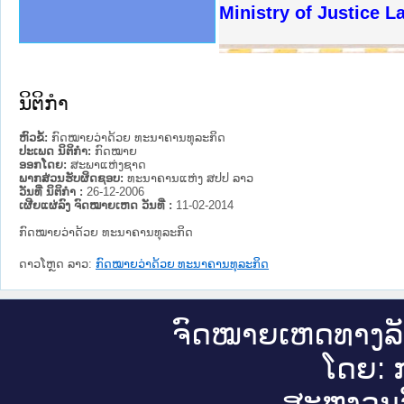
ງລັດຖະການໃຫ້ຜູ້ປະສານງານ
ງປະຕິບັດວຽກງານຈົດໝາຍເຫດ
ານຈົດໝາຍເຫດທາງລັດຖະການ
ານຈົດໝາຍເຫດທາງລັດຖະການ
ະ ເວັບໄຊຈົດໝາຍເຫດທາງ
ະ ເວັບໄຊຈົດໝາຍເຫດທາງ
ເຫດທາງລັດຖະການ ໃຫ້ຜູ້
ເຫດທາງລັດຖະການ ໃຫ້ຜູ້
Ministry of Justice 
ານສັນຕິບານປະຊາຊົນ
ຄານຕຳຫຼວດປະຊາຊົນ
າຊົນ ພາກເໜືອ
ຊາຊົນ ພາກກາງ
າກເໜືອ
າກກາງ
ະການ
າກໃຕ້
ນິຕິກໍາ
ຫົວຂໍ້:
ກົດໝາຍວ່າດ້ວຍ ທະນາຄານທຸລະກິດ
ປະເພດ ນິຕິກໍາ:
ກົດໝາຍ
ອອກໂດຍ:
ສະພາແຫ່ງຊາດ
ພາກສ່ວນຮັບຜິດຊອບ:
ທະນາຄານແຫ່ງ ສປປ ລາວ
ວັນທີ່ ນິຕິກໍາ :
26-12-2006
ເຜີຍແຜ່ລົງ ຈົດໝາຍເຫດ ວັນທີ່ :
11-02-2014
ກົດໝາຍວ່າດ້ວຍ ທະນາຄານທຸລະກິດ
ດາວໂຫຼດ ລາວ:
ກົດໝາຍວ່າດ້ວຍ ທະນາຄານທຸລະກິດ
ຈົດ​ໝາຍ​ເຫດ​ທາງ​ລ
ໂດຍ: ກ
ສະ​ຫງວນ​ລ