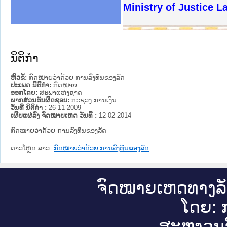
ງລັດຖະການໃຫ້ຜູ້ປະສານງານ
ງປະຕິບັດວຽກງານຈົດໝາຍເຫດ
ານຈົດໝາຍເຫດທາງລັດຖະການ
ານຈົດໝາຍເຫດທາງລັດຖະການ
ະ ເວັບໄຊຈົດໝາຍເຫດທາງ
ະ ເວັບໄຊຈົດໝາຍເຫດທາງ
ເຫດທາງລັດຖະການ ໃຫ້ຜູ້
ເຫດທາງລັດຖະການ ໃຫ້ຜູ້
Ministry of Justice 
ານສັນຕິບານປະຊາຊົນ
ຄານຕຳຫຼວດປະຊາຊົນ
າຊົນ ພາກເໜືອ
ຊາຊົນ ພາກກາງ
າກເໜືອ
າກກາງ
ະການ
າກໃຕ້
ນິຕິກໍາ
ຫົວຂໍ້:
ກົດໝາຍວ່າດ້ວຍ ການລົງທຶນຂອງລັດ
ປະເພດ ນິຕິກໍາ:
ກົດໝາຍ
ອອກໂດຍ:
ສະພາແຫ່ງຊາດ
ພາກສ່ວນຮັບຜິດຊອບ:
ກະຊວງ ການເງິນ
ວັນທີ່ ນິຕິກໍາ :
26-11-2009
ເຜີຍແຜ່ລົງ ຈົດໝາຍເຫດ ວັນທີ່ :
12-02-2014
ກົດໝາຍວ່າດ້ວຍ ການລົງທຶນຂອງລັດ
ດາວໂຫຼດ ລາວ:
ກົດໝາຍວ່າດ້ວຍ ການລົງທຶນຂອງລັດ
ຈົດ​ໝາຍ​ເຫດ​ທາງ​ລ
ໂດຍ: ກ
ສະ​ຫງວນ​ລ