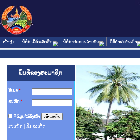
ໜ້າຫຼັກ
ນິຕິກໍາມີຜົນສັກສິດ
ນິຕິກໍາປະກອບຄໍາເຫັນ
ນິຕິກໍາສະບັບເກົ່າ
ພື້ນທີ່ຂອງສະມາຊິກ
ອີເມລ
*
ລະຫັດ
*
ຈື່ຂໍ້ມູນໄວ້ຄັ້ງໜ້າ
ສະໝັກ
|
ລືມລະຫັດ