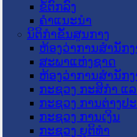
ຂໍ້ຕົກລົງ
ຄໍາແນະນໍາ
ນິຕິກໍາຂັ້ນສູນກາງ
ຫ້ອງວ່າການສໍານັ
ສະພາແຫ່ງຊາດ
ຫ້ອງວ່າການສຳນັກງ
ກະຊວງ ກະສິກຳ ແລະ
ກະຊວງ ການຕ່າງປ
ກະຊວງ ການເງິນ
ກະຊວງ ຍຸຕິທໍາ