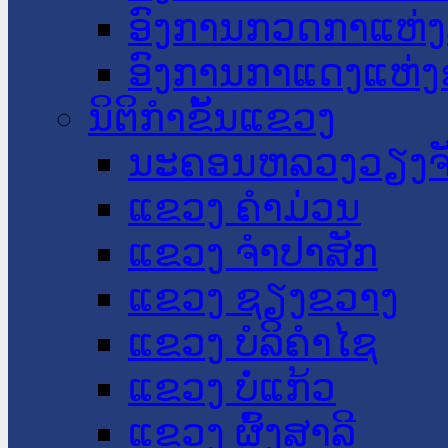
ອົງການກວດກາແຫ່ງ
ອົງການກາແດງແຫ່
ນິຕິກໍາຂັ້ນແຂວງ
ນະ​ຄອນ​ຫລວງວຽງຈ
ແຂວງ ຄໍາມ່ວນ
ແຂວງ ຈໍາປາສັກ
ແຂວງ ຊຽງຂວາງ
ແຂວງ ບໍລິຄໍາໄຊ
ແຂວງ ບໍ່ແກ້ວ
ແຂວງ ຜົ້ງສາລີ