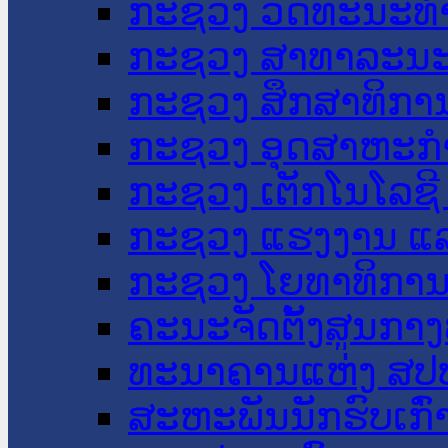
ກະຊວງ ວັດທະນະທຳ
ກະຊວງ ສາທາລະນະ
ກະຊວງ ສຶກສາທິການ
ກະຊວງ ອຸດສາຫະກຳ
ກະຊວງ ເຕັກໂນໂລຊີ
ກະຊວງ ແຮງງານ ແລ
ກະຊວງ ໂຍທາທິການ 
ຄະນະຈັດຕັ້ງສູນກາງ
ທະນາຄານແຫ່ງ ສປ
ສະຫະພັນນັກຮົບເກົ