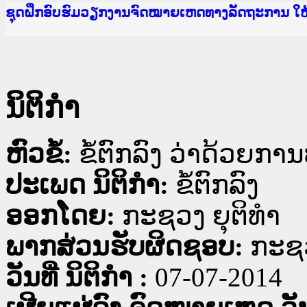
Ministry of Justice Lao PDR
ເຜີຍແຜ່ວັບໄຊຈົດໝາຍເຫດທາງລັດຖະການ ແລະ ແອັບກ
ກະຊວງຍຸຕິທຳ
ຊຸດຝຶກອົບຮົມວຽກງານຈົດໝາຍເຫດທາງລັດຖະການ ໃ
ກອງປະຊຸມທົບທວນຄືນການຈັດຕັ້ງປະຕິບັດວຽກງານຈ
ຝຶກອົບຮົມ ຜູ່ປະສານງານວຽກງານຈົດໝາຍເຫດທາງລັ
ຝຶກອົບຮົມ ຜູ່ປະສານງານວຽກງານຈົດໝາຍເຫດທາງລັດ
ເຜີຍແຜ່ແອັບກົດໝາຍລາວ ແລະ ເວັບໄຊຈົດໝາຍເຫດທ
ເຜີຍແຜ່ແອັບກົດໝາຍລາວ ແລະ ເວັບໄຊຈົດໝາຍເຫດທາ
ຍົກລະດັບວຽກງານຈົດໝາຍເຫດທາງລັດຖະການໃຫ້ຜູ້
ຊຸດຝຶກອົບຮົມວຽກງານຈົດໝາຍເຫດທາງລັດຖະການ ໃ
ນິຕິກໍາ
ຫົວຂໍ້:
ຂໍ້ຕົກລົງ ວ່າດ້ວຍກ
ປະເພດ ນິຕິກໍາ:
ຂໍ້ຕົກລົງ
ອອກໂດຍ:
ກະຊວງ ຍຸຕິທໍາ
ພາກສ່ວນຮັບຜິດຊອບ:
ກະຊວ
ວັນທີ່ ນິຕິກໍາ :
07-07-2014