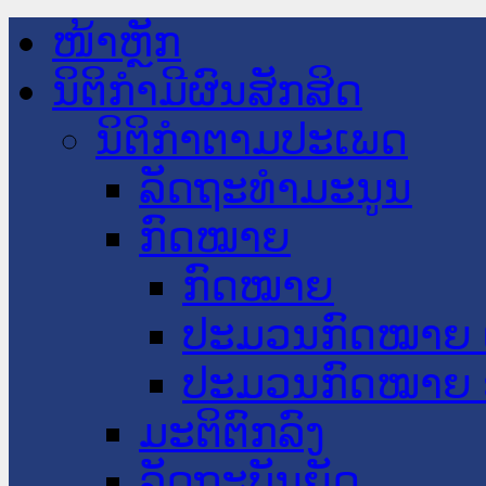
ໜ້າຫຼັກ
ນິຕິກໍາມີຜົນສັກສິດ
ນິຕິກໍາຕາມປະເພດ
ລັດຖະທໍາມະນູນ
ກົດໝາຍ
ກົດໝາຍ
ປະມວນກົດໝາຍ 
ປະມວນກົດໝາຍ 
ມະຕິຕົກລົງ
ລັດຖະບັນຍັດ