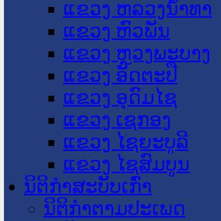
ແຂວງ ຫລວງນໍ້າທາ
ແຂວງ ຫົວພັນ
ແຂວງ ຫຼວງພະບາງ
ແຂວງ ອັດຕະປື
ແຂວງ ອຸດົມໄຊ
ແຂວງ ເຊກອງ
ແຂວງ ໄຊຍະບູລີ
ແຂວງ ໄຊສົມບູນ
ນິຕິກໍາສະບັບເກົ່າ
ນິຕິກຳຕາມປະເພດ