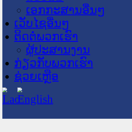
ເອກກະສານອື່ນໆ
ເວັບໄຊອື່ນໆ
ຕິດຕໍ່ພວກເຮົາ
ຜູ້ປະສານງານ
ກ່ຽວກັບພວກເຮົາ
ຊ່ວຍເຫຼືອ