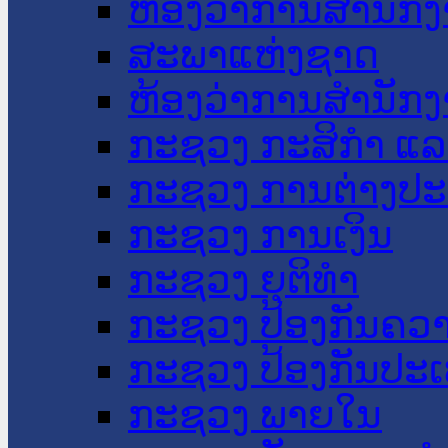
ຫ້ອງວ່າການສໍານັ
ສະພາແຫ່ງຊາດ
ຫ້ອງວ່າການສຳນັກງ
ກະຊວງ ກະສິກຳ ແລະ
ກະຊວງ ການຕ່າງປ
ກະຊວງ ການເງິນ
ກະຊວງ ຍຸຕິທໍາ
ກະຊວງ ປ້ອງກັນຄວ
ກະຊວງ ປ້ອງກັນປະ
ກະຊວງ ພາຍໃນ