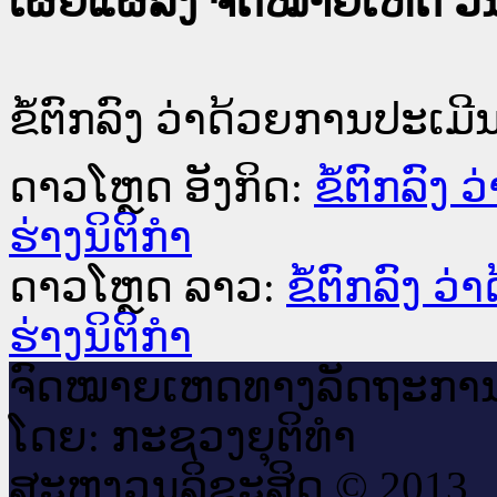
ເຜີຍແຜ່ລົງ ຈົດໝາຍເຫດ ວັນທ
ຂໍ້ຕົກລົງ ວ່າດ້ວຍການປະເມ
ດາວໂຫຼດ ອັງກິດ:
ຂໍ້ຕົກລົງ
ຮ່າງນິຕິກຳ
ດາວໂຫຼດ ລາວ:
ຂໍ້ຕົກລົງ 
ຮ່າງນິຕິກຳ
ຈົດ​ໝາຍ​ເຫດ​ທາງ​ລັດ​ຖະ​ກາ
ໂດຍ: ກະ​ຊວງຍຸ​ຕິ​ທຳ
ສະ​ຫງວນ​ລິ​ຂະ​ສິດ © 2013