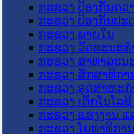
ກະຊວງ ປ້ອງກັນຄວ
ກະຊວງ ປ້ອງກັນປະ
ກະຊວງ ພາຍໃນ
ກະຊວງ ວັດທະນະທຳ
ກະຊວງ ສາທາລະນະ
ກະຊວງ ສຶກສາທິການ
ກະຊວງ ອຸດສາຫະກຳ
ກະຊວງ ເຕັກໂນໂລຊີ
ກະຊວງ ແຮງງານ ແລ
ກະຊວງ ໂຍທາທິການ 