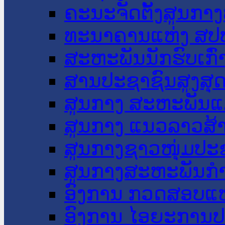
ຄະນະຈັດຕັ້ງສູນກາງ
ທະນາຄານແຫ່ງ ສປ
ສະຫະພັນນັກຮົບເກົ
ສານປະຊາຊົນສູງສຸ
ສູນກາງ ສະຫະພັນແ
ສູນກາງ ແນວລາວສ້
ສູນກາງຊາວໜຸ່ມປະ
ສູນກາງສະຫະພັນກ
ອົງການ ກວດສອບແຫ
ອົງການ ໄອຍະການປ