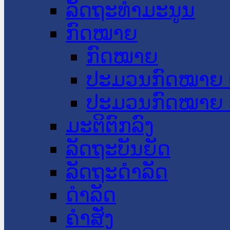
ລັດຖະທໍາມະນູນ
ກົດໝາຍ
ກົດໝາຍ
ປະມວນກົດໝາຍ 
ປະມວນກົດໝາຍ 
ມະຕິຕົກລົງ
ລັດຖະບັນຍັດ
ລັດຖະດໍາລັດ
ດໍາລັດ
ຄໍາສັ່ງ