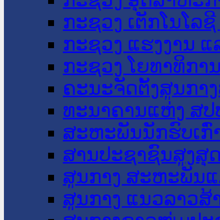
ກະຊວງ ເຕັກໂນໂລຊີ
ກະຊວງ ແຮງງານ ແລ
ກະຊວງ ໂຍທາທິການ 
ຄະນະຈັດຕັ້ງສູນກາງ
ທະນາຄານແຫ່ງ ສປ
ສະຫະພັນນັກຮົບເກົ
ສານປະຊາຊົນສູງສຸ
ສູນກາງ ສະຫະພັນແ
ສູນກາງ ແນວລາວສ້