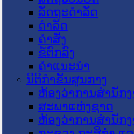
ລັດຖະດໍາລັດ
ດໍາລັດ
ຄໍາສັ່ງ
ຂໍ້ຕົກລົງ
ຄໍາແນະນໍາ
ນິຕິກໍາຂັ້ນສູນກາງ
ຫ້ອງວ່າການສໍານັ
ສະພາແຫ່ງຊາດ
ຫ້ອງວ່າການສຳນັກງ
ກະຊວງ ກະສິກຳ ແລະ