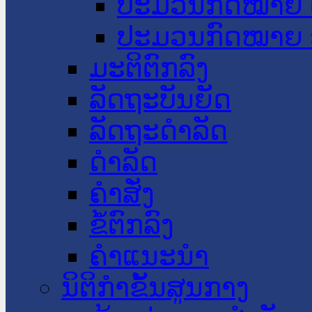
ປະມວນກົດໝາຍ 
ປະມວນກົດໝາຍ 
ມະຕິຕົກລົງ
ລັດຖະບັນຍັດ
ລັດຖະດໍາລັດ
ດໍາລັດ
ຄໍາສັ່ງ
ຂໍ້ຕົກລົງ
ຄໍາແນະນໍາ
ນິຕິກຳຂັ້ນສູນກາງ