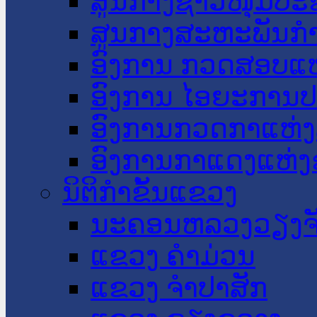
ສູນກາງຊາວໜຸ່ມປະ
ສູນກາງສະຫະພັນກ
ອົງການ ກວດສອບແຫ
ອົງການ ໄອຍະການປ
ອົງການກວດກາແຫ່ງ
ອົງການກາແດງແຫ່
ນິຕິກໍາຂັ້ນແຂວງ
ນະ​ຄອນ​ຫລວງວຽງຈ
ແຂວງ ຄໍາມ່ວນ
ແຂວງ ຈໍາປາສັກ