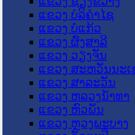
ແຂວງ ຊຽງຂວາງ
ແຂວງ ບໍລິຄໍາໄຊ
ແຂວງ ບໍ່ແກ້ວ
ແຂວງ ຜົ້ງສາລີ
ແຂວງ ວຽງຈັນ
ແຂວງ ສະຫວັນນະເ
ແຂວງ ສາລະວັນ
ແຂວງ ຫລວງນໍ້າທາ
ແຂວງ ຫົວພັນ
ແຂວງ ຫຼວງພະບາງ