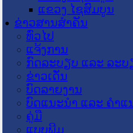
ແຂວງ ໄຊສົມບູນ
ຂ່າວສານສໍາຄັນ
​ທົ່ວ​ໄປ
ແຈ້ງການ
ກົດລະບຽບ ແລະ ລະບ
ຂ່າວເດັ່ນ
ບົດລາຍງານ
ບົດແນະນໍາ ແລະ ຄໍາແ
ຄູ່ມື
ແບບພີມ