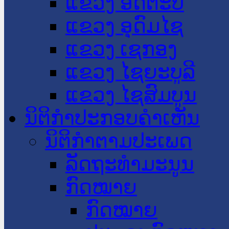
ແຂວງ ອັດຕະປື
ແຂວງ ອຸດົມໄຊ
ແຂວງ ເຊກອງ
ແຂວງ ໄຊຍະບູລີ
ແຂວງ ໄຊສົມບູນ
ນິຕິກໍາປະກອບຄໍາເຫັນ
ນິຕິກໍາຕາມປະເພດ
ລັດຖະທໍາມະນູນ
ກົດໝາຍ
ກົດໝາຍ