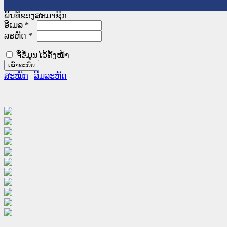
ພື້ນທີ່ຂອງສະມາຊິກ
ອີເມລ
*
ລະຫັດ
*
ຈື່ຂໍ້ມູນໄວ້ຄັ້ງໜ້າ
ສະໝັກ
|
ລືມລະຫັດ