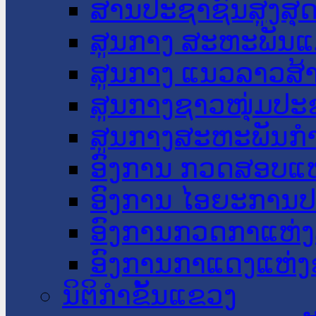
ສານປະຊາຊົນສູງສຸ
ສູນກາງ ສະຫະພັນແ
ສູນກາງ ແນວລາວສ້
ສູນກາງຊາວໜຸ່ມປະ
ສູນກາງສະຫະພັນກ
ອົງການ ກວດສອບແຫ
ອົງການ ໄອຍະການປ
ອົງການກວດກາແຫ່ງ
ອົງການກາແດງແຫ່
ນິຕິກໍາຂັ້ນແຂວງ