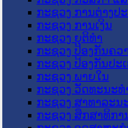
ກະຊວງ ການຕ່າງປ
ກະຊວງ ການເງິນ
ກະຊວງ ຍຸຕິທໍາ
ກະຊວງ ປ້ອງກັນຄວ
ກະຊວງ ປ້ອງກັນປະ
ກະຊວງ ພາຍໃນ
ກະຊວງ ວັດທະນະທຳ
ກະຊວງ ສາທາລະນະ
ກະຊວງ ສຶກສາທິການ
ກະຊວງ ອຸດສາຫະກຳ