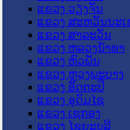
ແຂວງ ວຽງຈັນ
ແຂວງ ສະຫວັນນະເ
ແຂວງ ສາລະວັນ
ແຂວງ ຫລວງນໍ້າທາ
ແຂວງ ຫົວພັນ
ແຂວງ ຫຼວງພະບາງ
ແຂວງ ອັດຕະປື
ແຂວງ ອຸດົມໄຊ
ແຂວງ ເຊກອງ
ແຂວງ ໄຊຍະບູລີ