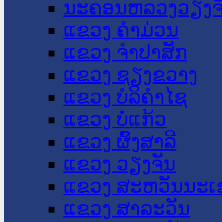
ນະ​ຄອນ​ຫລວງວຽງຈ
ແຂວງ ຄໍາມ່ວນ
ແຂວງ ຈໍາປາສັກ
ແຂວງ ຊຽງຂວາງ
ແຂວງ ບໍລິຄໍາໄຊ
ແຂວງ ບໍ່ແກ້ວ
ແຂວງ ຜົ້ງສາລີ
ແຂວງ ວຽງຈັນ
ແຂວງ ສະຫວັນນະເ
ແຂວງ ສາລະວັນ