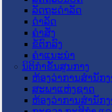
ລັດຖະດໍາລັດ
ດໍາລັດ
ຄໍາສັ່ງ
ຂໍ້ຕົກລົງ
ຄໍາແນະນໍາ
ນິຕິກໍາຂັ້ນສູນກາງ
ຫ້ອງວ່າການສໍານັ
ສະພາແຫ່ງຊາດ
ຫ້ອງວ່າການສຳນັກງ
ກະຊວງ ກະສິກຳ ແລະ