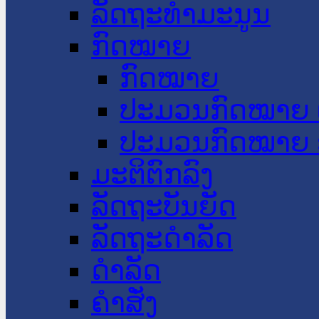
ລັດຖະທໍາມະນູນ
ກົດໝາຍ
ກົດໝາຍ
ປະມວນກົດໝາຍ 
ປະມວນກົດໝາຍ 
ມະຕິຕົກລົງ
ລັດຖະບັນຍັດ
ລັດຖະດໍາລັດ
ດໍາລັດ
ຄໍາສັ່ງ