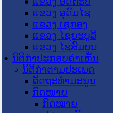
ແຂວງ ອັດຕະປື
ແຂວງ ອຸດົມໄຊ
ແຂວງ ເຊກອງ
ແຂວງ ໄຊຍະບູລີ
ແຂວງ ໄຊສົມບູນ
ນິຕິກໍາປະກອບຄໍາເຫັນ
ນິຕິກໍາຕາມປະເພດ
ລັດຖະທໍາມະນູນ
ກົດໝາຍ
ກົດໝາຍ