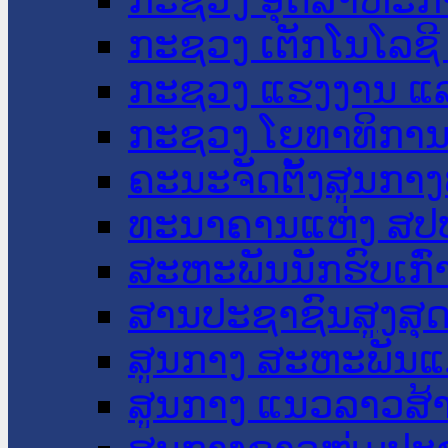
ກະຊວງ ເຕັກໂນໂລຊີ
ກະຊວງ ແຮງງານ ແລ
ກະຊວງ ໂຍທາທິການ 
ຄະນະຈັດຕັ້ງສູນກາງ
ທະນາຄານແຫ່ງ ສປ
ສະຫະພັນນັກຮົບເກົ
ສານປະຊາຊົນສູງສຸ
ສູນກາງ ສະຫະພັນແ
ສູນກາງ ແນວລາວສ້