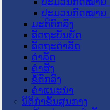
ປະມວນກົດໝາຍ 
ປະມວນກົດໝາຍ 
ມະຕິຕົກລົງ
ລັດຖະບັນຍັດ
ລັດຖະດໍາລັດ
ດໍາລັດ
ຄໍາສັ່ງ
ຂໍ້ຕົກລົງ
ຄໍາແນະນໍາ
ນິຕິກຳຂັ້ນສູນກາງ