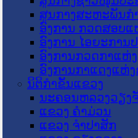
ສູນກາງຊາວໜຸ່ມປະ
ສູນກາງສະຫະພັນກ
ອົງການ ກວດສອບແຫ
ອົງການ ໄອຍະການປ
ອົງການກວດກາແຫ່ງ
ອົງການກາແດງແຫ່
ນິຕິກໍາຂັ້ນແຂວງ
ນະ​ຄອນ​ຫລວງວຽງຈ
ແຂວງ ຄໍາມ່ວນ
ແຂວງ ຈໍາປາສັກ