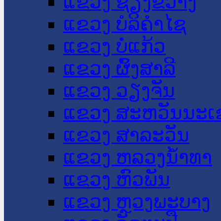
ແຂວງ ຊຽງຂວາງ
ແຂວງ ບໍລິຄໍາໄຊ
ແຂວງ ບໍ່ແກ້ວ
ແຂວງ ຜົ້ງສາລີ
ແຂວງ ວຽງຈັນ
ແຂວງ ສະຫວັນນະເ
ແຂວງ ສາລະວັນ
ແຂວງ ຫລວງນໍ້າທາ
ແຂວງ ຫົວພັນ
ແຂວງ ຫຼວງພະບາງ