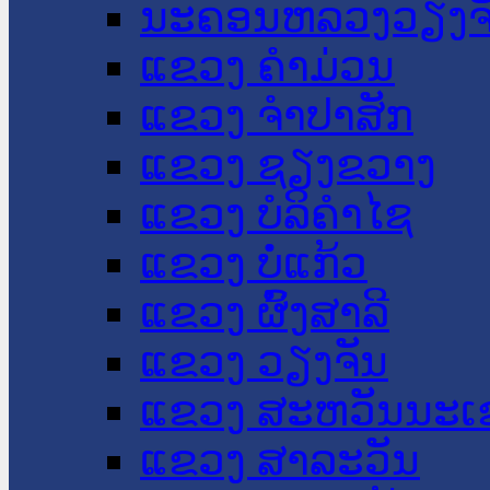
ນະ​ຄອນ​ຫລວງວຽງຈ
ແຂວງ ຄໍາມ່ວນ
ແຂວງ ຈໍາປາສັກ
ແຂວງ ຊຽງຂວາງ
ແຂວງ ບໍລິຄໍາໄຊ
ແຂວງ ບໍ່ແກ້ວ
ແຂວງ ຜົ້ງສາລີ
ແຂວງ ວຽງຈັນ
ແຂວງ ສະຫວັນນະເ
ແຂວງ ສາລະວັນ