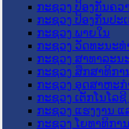
ກະຊວງ ປ້ອງກັນຄວ
ກະຊວງ ປ້ອງກັນປະ
ກະຊວງ ພາຍໃນ
ກະຊວງ ວັດທະນະທຳ
ກະຊວງ ສາທາລະນະ
ກະຊວງ ສຶກສາທິການ
ກະຊວງ ອຸດສາຫະກຳ
ກະຊວງ ເຕັກໂນໂລຊີ
ກະຊວງ ແຮງງານ ແລ
ກະຊວງ ໂຍທາທິການ 