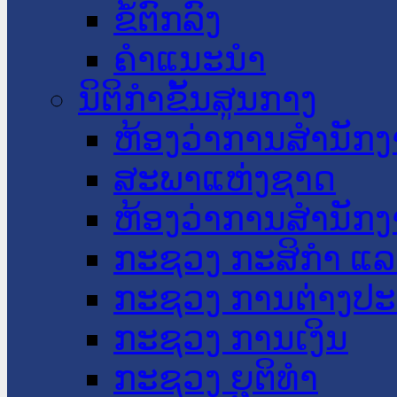
ຂໍ້ຕົກລົງ
ຄໍາແນະນໍາ
ນິຕິກໍາຂັ້ນສູນກາງ
ຫ້ອງວ່າການສໍານັ
ສະພາແຫ່ງຊາດ
ຫ້ອງວ່າການສຳນັກງ
ກະຊວງ ກະສິກຳ ແລະ
ກະຊວງ ການຕ່າງປ
ກະຊວງ ການເງິນ
ກະຊວງ ຍຸຕິທໍາ