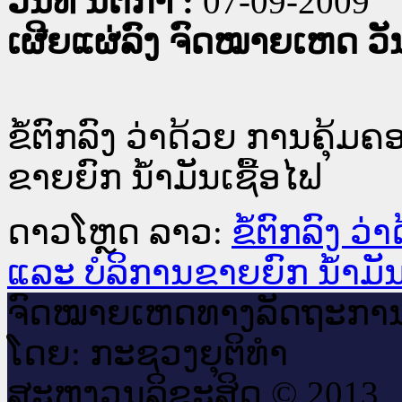
ວັນທີ່ ນິຕິກໍາ :
07-09-2009
ເຜີຍແຜ່ລົງ ຈົດໝາຍເຫດ ວັນທ
ຂໍ້ຕົກລົງ ວ່າດ້ວຍ ການຄຸ້ມຄ
ຂາຍຍົກ ນ້ຳມັນເຊື້ອໄຟ
ດາວໂຫຼດ ລາວ:
ຂໍ້ຕົກລົງ ວ
ແລະ ບໍລິການຂາຍຍົກ ນ້ຳມັນ
ຈົດ​ໝາຍ​ເຫດ​ທາງ​ລັດ​ຖະ​ກາ
ໂດຍ: ກະ​ຊວງຍຸ​ຕິ​ທຳ
ສະ​ຫງວນ​ລິ​ຂະ​ສິດ © 2013