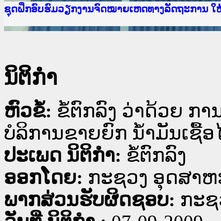
Ministry of Justice Lao PDR
ເຜີຍແຜ່ວັບໄຊຈົດໝາຍເຫດທາງລັດຖະການ ແລະ ແອັບກ
ກະຊວງຍຸຕິທຳ
ຊຸດຝຶກອົບຮົມວຽກງານຈົດໝາຍເຫດທາງລັດຖະການ ໃ
ກອງປະຊຸມທົບທວນຄືນການຈັດຕັ້ງປະຕິບັດວຽກງານຈ
ຝຶກອົບຮົມ ຜູ່ປະສານງານວຽກງານຈົດໝາຍເຫດທາງລັ
ຝຶກອົບຮົມ ຜູ່ປະສານງານວຽກງານຈົດໝາຍເຫດທາງລັດ
ເຜີຍແຜ່ແອັບກົດໝາຍລາວ ແລະ ເວັບໄຊຈົດໝາຍເຫດທ
ເຜີຍແຜ່ແອັບກົດໝາຍລາວ ແລະ ເວັບໄຊຈົດໝາຍເຫດທາ
ຍົກລະດັບວຽກງານຈົດໝາຍເຫດທາງລັດຖະການໃຫ້ຜູ້
ຊຸດຝຶກອົບຮົມວຽກງານຈົດໝາຍເຫດທາງລັດຖະການ ໃ
ນິຕິກໍາ
ຫົວຂໍ້:
ຂໍ້ຕົກລົງ ວ່າດ້ວຍ ກ
ບໍລິການຂາຍຍົກ ນ້ຳມັນເຊື້ອ
ປະເພດ ນິຕິກໍາ:
ຂໍ້ຕົກລົງ
ອອກໂດຍ:
ກະຊວງ ອຸດສາຫ
ພາກສ່ວນຮັບຜິດຊອບ:
ກະຊ