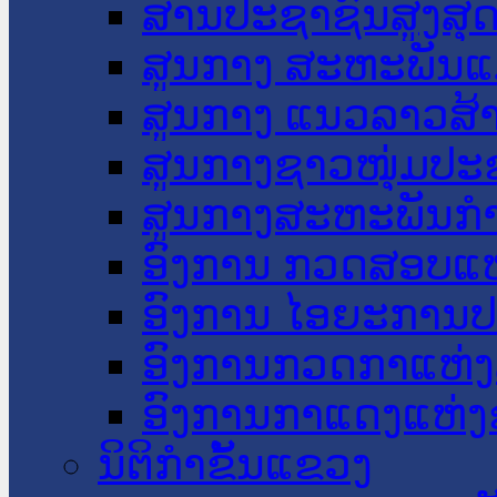
ສານປະຊາຊົນສູງສຸ
ສູນກາງ ສະຫະພັນແ
ສູນກາງ ແນວລາວສ້
ສູນກາງຊາວໜຸ່ມປະ
ສູນກາງສະຫະພັນກ
ອົງການ ກວດສອບແຫ
ອົງການ ໄອຍະການປ
ອົງການກວດກາແຫ່ງ
ອົງການກາແດງແຫ່
ນິຕິກໍາຂັ້ນແຂວງ