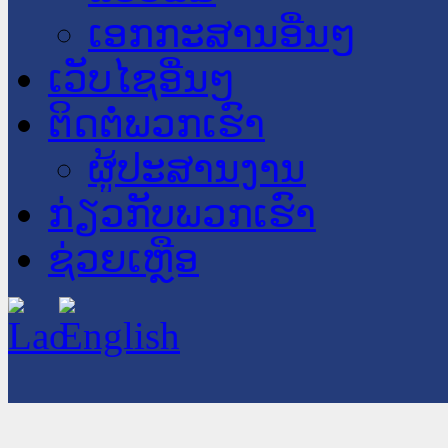
ເອກກະສານອື່ນໆ
ເວັບໄຊອື່ນໆ
ຕິດຕໍ່ພວກເຮົາ
ຜູ້ປະສານງານ
ກ່ຽວກັບພວກເຮົາ
ຊ່ວຍເຫຼືອ