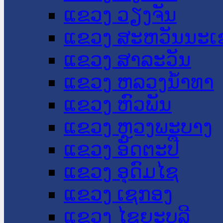
ແຂວງ ວຽງຈັນ
ແຂວງ ສະຫວັນນະເ
ແຂວງ ສາລະວັນ
ແຂວງ ຫລວງນໍ້າທາ
ແຂວງ ຫົວພັນ
ແຂວງ ຫຼວງພະບາງ
ແຂວງ ອັດຕະປື
ແຂວງ ອຸດົມໄຊ
ແຂວງ ເຊກອງ
ແຂວງ ໄຊຍະບູລີ