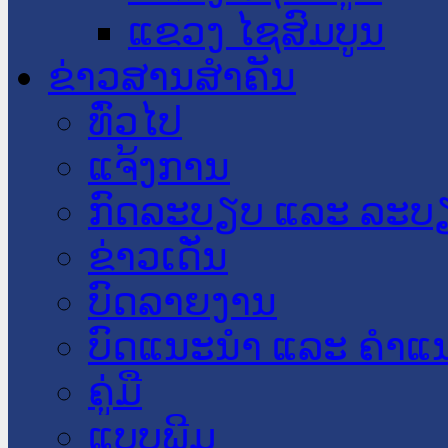
ແຂວງ ໄຊສົມບູນ
ຂ່າວສານສໍາຄັນ
​ທົ່ວ​ໄປ
ແຈ້ງການ
ກົດລະບຽບ ແລະ ລະບ
ຂ່າວເດັ່ນ
ບົດລາຍງານ
ບົດແນະນໍາ ແລະ ຄໍາແ
ຄູ່ມື
ແບບພີມ