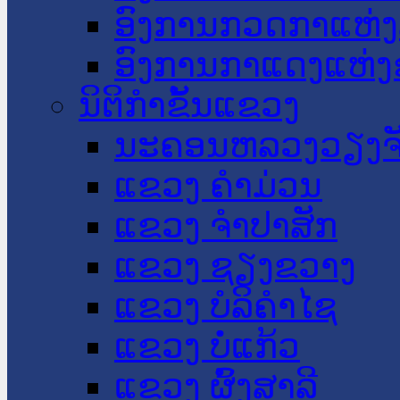
ອົງການກວດກາແຫ່ງ
ອົງການກາແດງແຫ່
ນິຕິກໍາຂັ້ນແຂວງ
ນະ​ຄອນ​ຫລວງວຽງຈ
ແຂວງ ຄໍາມ່ວນ
ແຂວງ ຈໍາປາສັກ
ແຂວງ ຊຽງຂວາງ
ແຂວງ ບໍລິຄໍາໄຊ
ແຂວງ ບໍ່ແກ້ວ
ແຂວງ ຜົ້ງສາລີ