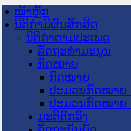
ໜ້າຫຼັກ
ນິຕິກໍາມີຜົນສັກສິດ
ນິຕິກໍາຕາມປະເພດ
ລັດຖະທໍາມະນູນ
ກົດໝາຍ
ກົດໝາຍ
ປະມວນກົດໝາຍ 
ປະມວນກົດໝາຍ 
ມະຕິຕົກລົງ
ລັດຖະບັນຍັດ