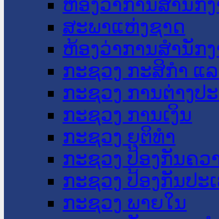
ຫ້ອງວ່າການສໍານັ
ສະພາແຫ່ງຊາດ
ຫ້ອງວ່າການສຳນັກງ
ກະຊວງ ກະສິກຳ ແລະ
ກະຊວງ ການຕ່າງປ
ກະຊວງ ການເງິນ
ກະຊວງ ຍຸຕິທໍາ
ກະຊວງ ປ້ອງກັນຄວ
ກະຊວງ ປ້ອງກັນປະ
ກະຊວງ ພາຍໃນ