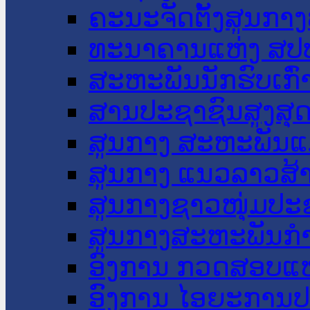
ຄະນະຈັດຕັ້ງສູນກາງ
ທະນາຄານແຫ່ງ ສປ
ສະຫະພັນນັກຮົບເກົ
ສານປະຊາຊົນສູງສຸ
ສູນກາງ ສະຫະພັນແ
ສູນກາງ ແນວລາວສ້
ສູນກາງຊາວໜຸ່ມປະ
ສູນກາງສະຫະພັນກ
ອົງການ ກວດສອບແຫ
ອົງການ ໄອຍະການປ