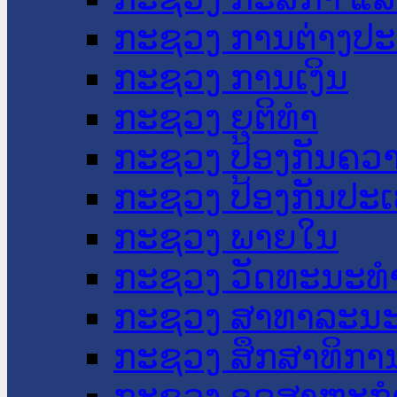
ກະຊວງ ການຕ່າງປ
ກະຊວງ ການເງິນ
ກະຊວງ ຍຸຕິທໍາ
ກະຊວງ ປ້ອງກັນຄວ
ກະຊວງ ປ້ອງກັນປະ
ກະຊວງ ພາຍໃນ
ກະຊວງ ວັດທະນະທຳ
ກະຊວງ ສາທາລະນະ
ກະຊວງ ສຶກສາທິການ
ກະຊວງ ອຸດສາຫະກຳ