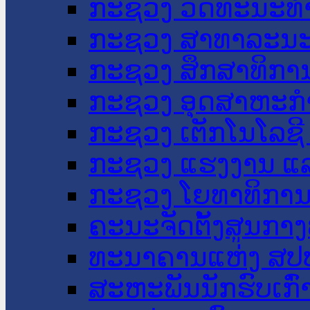
ກະຊວງ ວັດທະນະທຳ
ກະຊວງ ສາທາລະນະ
ກະຊວງ ສຶກສາທິການ
ກະຊວງ ອຸດສາຫະກຳ
ກະຊວງ ເຕັກໂນໂລຊີ
ກະຊວງ ແຮງງານ ແລ
ກະຊວງ ໂຍທາທິການ 
ຄະນະຈັດຕັ້ງສູນກາງ
ທະນາຄານແຫ່ງ ສປ
ສະຫະພັນນັກຮົບເກົ