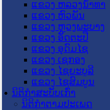
ແຂວງ ຫລວງນໍ້າທາ
ແຂວງ ຫົວພັນ
ແຂວງ ຫຼວງພະບາງ
ແຂວງ ອັດຕະປື
ແຂວງ ອຸດົມໄຊ
ແຂວງ ເຊກອງ
ແຂວງ ໄຊຍະບູລີ
ແຂວງ ໄຊສົມບູນ
ນິຕິກໍາສະບັບເກົ່າ
ນິຕິກຳຕາມປະເພດ