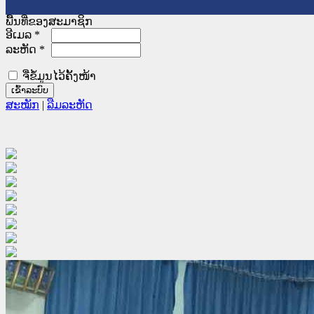
ພື້ນທີ່ຂອງສະມາຊິກ
ອີເມລ
*
ລະຫັດ
*
ຈື່ຂໍ້ມູນໄວ້ຄັ້ງໜ້າ
ສະໝັກ
|
ລືມລະຫັດ