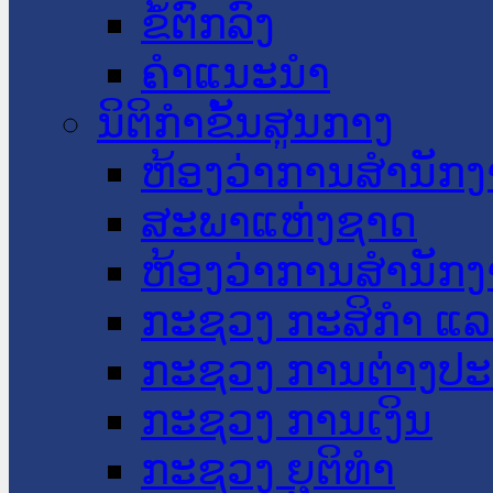
ຂໍ້ຕົກລົງ
ຄໍາແນະນໍາ
ນິຕິກໍາຂັ້ນສູນກາງ
ຫ້ອງວ່າການສໍານັ
ສະພາແຫ່ງຊາດ
ຫ້ອງວ່າການສຳນັກງ
ກະຊວງ ກະສິກຳ ແລະ
ກະຊວງ ການຕ່າງປ
ກະຊວງ ການເງິນ
ກະຊວງ ຍຸຕິທໍາ