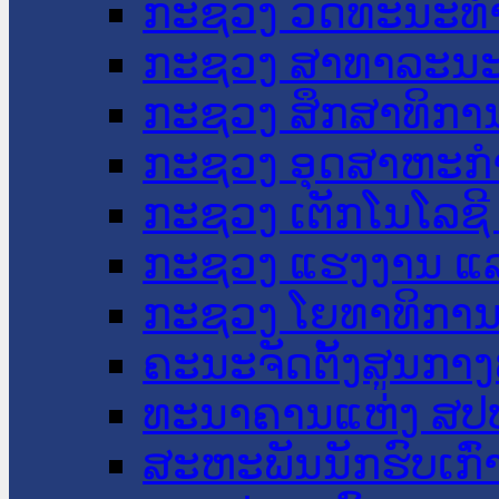
ກະຊວງ ວັດທະນະທຳ
ກະຊວງ ສາທາລະນະ
ກະຊວງ ສຶກສາທິການ
ກະຊວງ ອຸດສາຫະກຳ
ກະຊວງ ເຕັກໂນໂລຊີ
ກະຊວງ ແຮງງານ ແລ
ກະຊວງ ໂຍທາທິການ 
ຄະນະຈັດຕັ້ງສູນກາງ
ທະນາຄານແຫ່ງ ສປ
ສະຫະພັນນັກຮົບເກົ