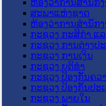
ຫ້ອງວ່າການສໍານັ
ສະພາແຫ່ງຊາດ
ຫ້ອງວ່າການສຳນັກງ
ກະຊວງ ກະສິກຳ ແລະ
ກະຊວງ ການຕ່າງປ
ກະຊວງ ການເງິນ
ກະຊວງ ຍຸຕິທໍາ
ກະຊວງ ປ້ອງກັນຄວ
ກະຊວງ ປ້ອງກັນປະ
ກະຊວງ ພາຍໃນ