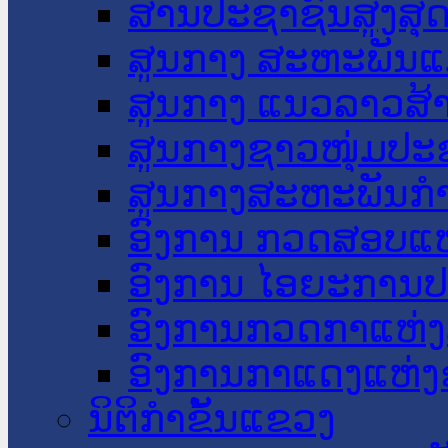
ສານປະຊາຊົນສູງສຸ
ສູນກາງ ສະຫະພັນແ
ສູນກາງ ແນວລາວສ້
ສູນກາງຊາວໜຸ່ມປະ
ສູນກາງສະຫະພັນກ
ອົງການ ກວດສອບແຫ
ອົງການ ໄອຍະການປ
ອົງການກວດກາແຫ່ງ
ອົງການກາແດງແຫ່
ນິຕິກໍາຂັ້ນແຂວງ