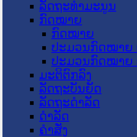
ລັດຖະທໍາມະນູນ
ກົດໝາຍ
ກົດໝາຍ
ປະມວນກົດໝາຍ 
ປະມວນກົດໝາຍ 
ມະຕິຕົກລົງ
ລັດຖະບັນຍັດ
ລັດຖະດໍາລັດ
ດໍາລັດ
ຄໍາສັ່ງ