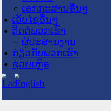
ເອກກະສານອື່ນໆ
ເວັບໄຊອື່ນໆ
ຕິດຕໍ່ພວກເຮົາ
ຜູ້ປະສານງານ
ກ່ຽວກັບພວກເຮົາ
ຊ່ວຍເຫຼືອ