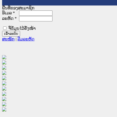
ພື້ນທີ່ຂອງສະມາຊິກ
ອີເມລ
*
ລະຫັດ
*
ຈື່ຂໍ້ມູນໄວ້ຄັ້ງໜ້າ
ສະໝັກ
|
ລືມລະຫັດ