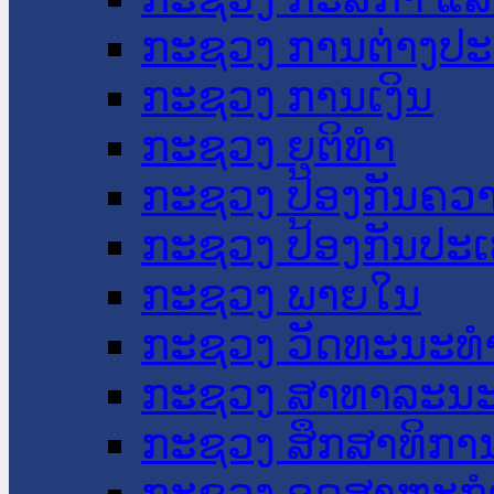
ກະຊວງ ການຕ່າງປ
ກະຊວງ ການເງິນ
ກະຊວງ ຍຸຕິທໍາ
ກະຊວງ ປ້ອງກັນຄວ
ກະຊວງ ປ້ອງກັນປະ
ກະຊວງ ພາຍໃນ
ກະຊວງ ວັດທະນະທຳ
ກະຊວງ ສາທາລະນະ
ກະຊວງ ສຶກສາທິການ
ກະຊວງ ອຸດສາຫະກຳ