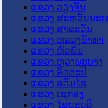
ແຂວງ ວຽງຈັນ
ແຂວງ ສະຫວັນນະເ
ແຂວງ ສາລະວັນ
ແຂວງ ຫລວງນໍ້າທາ
ແຂວງ ຫົວພັນ
ແຂວງ ຫຼວງພະບາງ
ແຂວງ ອັດຕະປື
ແຂວງ ອຸດົມໄຊ
ແຂວງ ເຊກອງ
ແຂວງ ໄຊຍະບູລີ