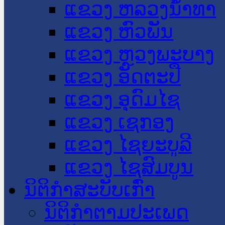
ແຂວງ ຫລວງນໍ້າທາ
ແຂວງ ຫົວພັນ
ແຂວງ ຫຼວງພະບາງ
ແຂວງ ອັດຕະປື
ແຂວງ ອຸດົມໄຊ
ແຂວງ ເຊກອງ
ແຂວງ ໄຊຍະບູລີ
ແຂວງ ໄຊສົມບູນ
ນິຕິກໍາສະບັບເກົ່າ
ນິຕິກຳຕາມປະເພດ