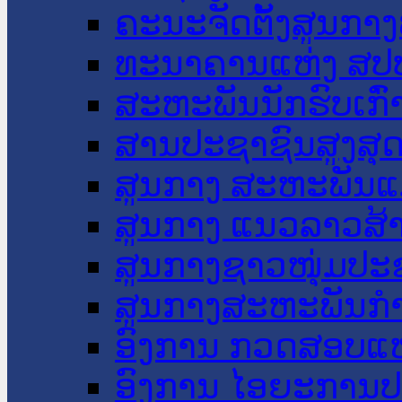
ຄະນະຈັດຕັ້ງສູນກາງ
ທະນາຄານແຫ່ງ ສປ
ສະຫະພັນນັກຮົບເກົ
ສານປະຊາຊົນສູງສຸ
ສູນກາງ ສະຫະພັນແ
ສູນກາງ ແນວລາວສ້
ສູນກາງຊາວໜຸ່ມປະ
ສູນກາງສະຫະພັນກ
ອົງການ ກວດສອບແຫ
ອົງການ ໄອຍະການປ