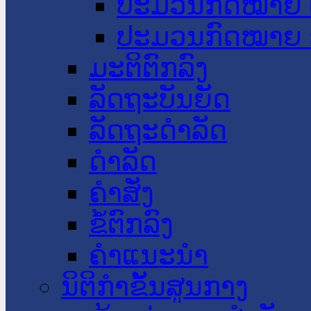
ປະມວນກົດໝາຍ 
ປະມວນກົດໝາຍ 
ມະຕິຕົກລົງ
ລັດຖະບັນຍັດ
ລັດຖະດໍາລັດ
ດໍາລັດ
ຄໍາສັ່ງ
ຂໍ້ຕົກລົງ
ຄໍາແນະນໍາ
ນິຕິກຳຂັ້ນສູນກາງ