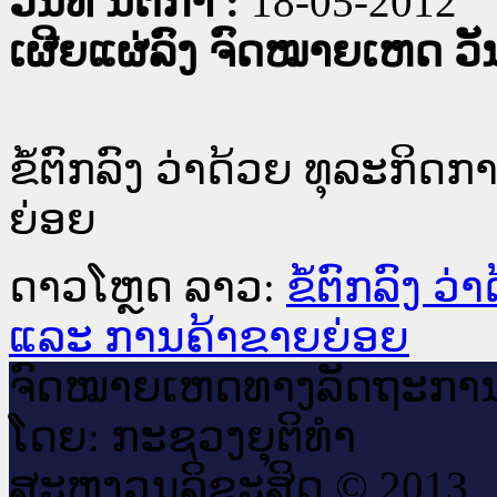
ວັນທີ່ ນິຕິກໍາ :
18-05-2012
ເຜີຍແຜ່ລົງ ຈົດໝາຍເຫດ ວັນທ
ຂໍ້ຕົກລົງ ວ່າດ້ວຍ ທຸລະກິ
ຍ່ອຍ
ດາວໂຫຼດ ລາວ:
ຂໍ້ຕົກລົງ 
ແລະ ການຄ້າຂາຍຍ່ອຍ
ຈົດ​ໝາຍ​ເຫດ​ທາງ​ລັດ​ຖະ​ກາ
ໂດຍ: ກະ​ຊວງຍຸ​ຕິ​ທຳ
ສະ​ຫງວນ​ລິ​ຂະ​ສິດ © 2013