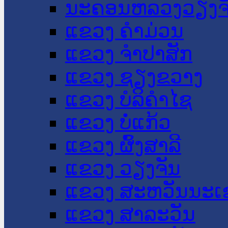
ນະ​ຄອນ​ຫລວງວຽງຈ
ແຂວງ ຄໍາມ່ວນ
ແຂວງ ຈໍາປາສັກ
ແຂວງ ຊຽງຂວາງ
ແຂວງ ບໍລິຄໍາໄຊ
ແຂວງ ບໍ່ແກ້ວ
ແຂວງ ຜົ້ງສາລີ
ແຂວງ ວຽງຈັນ
ແຂວງ ສະຫວັນນະເ
ແຂວງ ສາລະວັນ