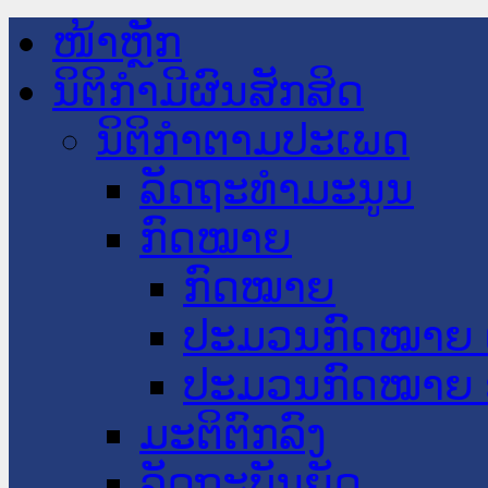
ໜ້າຫຼັກ
ນິຕິກໍາມີຜົນສັກສິດ
ນິຕິກໍາຕາມປະເພດ
ລັດຖະທໍາມະນູນ
ກົດໝາຍ
ກົດໝາຍ
ປະມວນກົດໝາຍ 
ປະມວນກົດໝາຍ 
ມະຕິຕົກລົງ
ລັດຖະບັນຍັດ