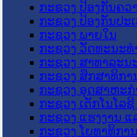
ກະຊວງ ປ້ອງກັນຄວ
ກະຊວງ ປ້ອງກັນປະ
ກະຊວງ ພາຍໃນ
ກະຊວງ ວັດທະນະທຳ
ກະຊວງ ສາທາລະນະ
ກະຊວງ ສຶກສາທິການ
ກະຊວງ ອຸດສາຫະກຳ
ກະຊວງ ເຕັກໂນໂລຊີ
ກະຊວງ ແຮງງານ ແລ
ກະຊວງ ໂຍທາທິການ 