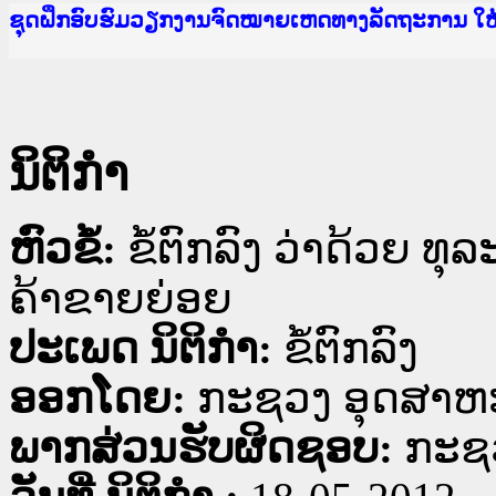
Ministry of Justice Lao PDR
ເຜີຍແຜ່ວັບໄຊຈົດໝາຍເຫດທາງລັດຖະການ ແລະ ແອັບກ
ກະຊວງຍຸຕິທຳ
ຊຸດຝຶກອົບຮົມວຽກງານຈົດໝາຍເຫດທາງລັດຖະການ ໃ
ກອງປະຊຸມທົບທວນຄືນການຈັດຕັ້ງປະຕິບັດວຽກງານຈ
ຝຶກອົບຮົມ ຜູ່ປະສານງານວຽກງານຈົດໝາຍເຫດທາງລັ
ຝຶກອົບຮົມ ຜູ່ປະສານງານວຽກງານຈົດໝາຍເຫດທາງລັດ
ເຜີຍແຜ່ແອັບກົດໝາຍລາວ ແລະ ເວັບໄຊຈົດໝາຍເຫດທ
ເຜີຍແຜ່ແອັບກົດໝາຍລາວ ແລະ ເວັບໄຊຈົດໝາຍເຫດທາ
ຍົກລະດັບວຽກງານຈົດໝາຍເຫດທາງລັດຖະການໃຫ້ຜູ້
ຊຸດຝຶກອົບຮົມວຽກງານຈົດໝາຍເຫດທາງລັດຖະການ ໃ
ນິຕິກໍາ
ຫົວຂໍ້:
ຂໍ້ຕົກລົງ ວ່າດ້ວຍ 
ຄ້າຂາຍຍ່ອຍ
ປະເພດ ນິຕິກໍາ:
ຂໍ້ຕົກລົງ
ອອກໂດຍ:
ກະຊວງ ອຸດສາຫ
ພາກສ່ວນຮັບຜິດຊອບ:
ກະຊ