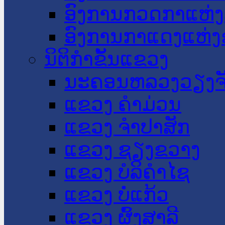
ອົງການກວດກາແຫ່ງ
ອົງການກາແດງແຫ່
ນິຕິກໍາຂັ້ນແຂວງ
ນະ​ຄອນ​ຫລວງວຽງຈ
ແຂວງ ຄໍາມ່ວນ
ແຂວງ ຈໍາປາສັກ
ແຂວງ ຊຽງຂວາງ
ແຂວງ ບໍລິຄໍາໄຊ
ແຂວງ ບໍ່ແກ້ວ
ແຂວງ ຜົ້ງສາລີ