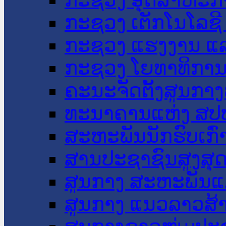
ກະຊວງ ເຕັກໂນໂລຊີ
ກະຊວງ ແຮງງານ ແລ
ກະຊວງ ໂຍທາທິການ 
ຄະນະຈັດຕັ້ງສູນກາງ
ທະນາຄານແຫ່ງ ສປ
ສະຫະພັນນັກຮົບເກົ
ສານປະຊາຊົນສູງສຸ
ສູນກາງ ສະຫະພັນແ
ສູນກາງ ແນວລາວສ້