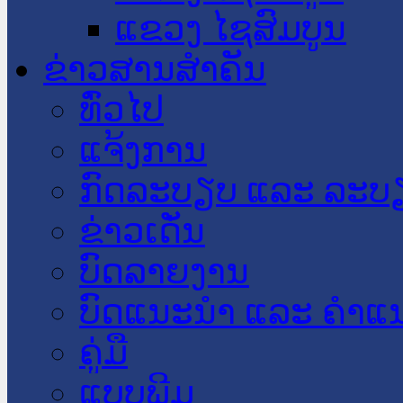
ແຂວງ ໄຊສົມບູນ
ຂ່າວສານສໍາຄັນ
​ທົ່ວ​ໄປ
ແຈ້ງການ
ກົດລະບຽບ ແລະ ລະບ
ຂ່າວເດັ່ນ
ບົດລາຍງານ
ບົດແນະນໍາ ແລະ ຄໍາແ
ຄູ່ມື
ແບບພີມ