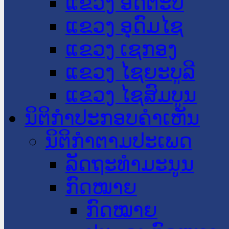
ແຂວງ ອັດຕະປື
ແຂວງ ອຸດົມໄຊ
ແຂວງ ເຊກອງ
ແຂວງ ໄຊຍະບູລີ
ແຂວງ ໄຊສົມບູນ
ນິຕິກໍາປະກອບຄໍາເຫັນ
ນິຕິກໍາຕາມປະເພດ
ລັດຖະທໍາມະນູນ
ກົດໝາຍ
ກົດໝາຍ