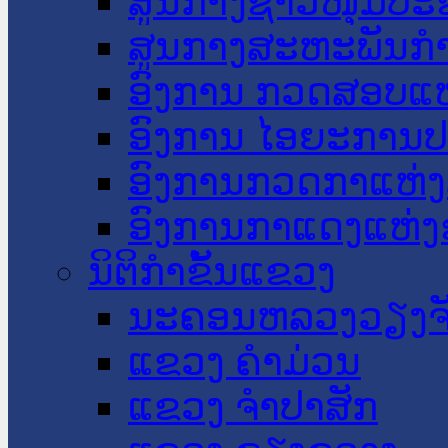
ສູນກາງຊາວໜຸ່ມປະ
ສູນກາງສະຫະພັນກ
ອົງການ ກວດສອບແຫ
ອົງການ ໄອຍະການປ
ອົງການກວດກາແຫ່ງ
ອົງການກາແດງແຫ່
ນິຕິກໍາຂັ້ນແຂວງ
ນະ​ຄອນ​ຫລວງວຽງຈ
ແຂວງ ຄໍາມ່ວນ
ແຂວງ ຈໍາປາສັກ