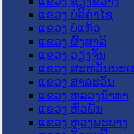
ແຂວງ ຊຽງຂວາງ
ແຂວງ ບໍລິຄໍາໄຊ
ແຂວງ ບໍ່ແກ້ວ
ແຂວງ ຜົ້ງສາລີ
ແຂວງ ວຽງຈັນ
ແຂວງ ສະຫວັນນະເ
ແຂວງ ສາລະວັນ
ແຂວງ ຫລວງນໍ້າທາ
ແຂວງ ຫົວພັນ
ແຂວງ ຫຼວງພະບາງ