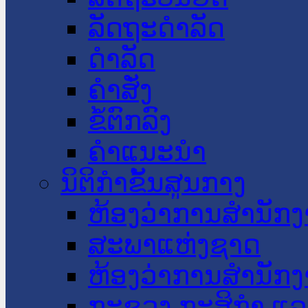
ລັດຖະດໍາລັດ
ດໍາລັດ
ຄໍາສັ່ງ
ຂໍ້ຕົກລົງ
ຄໍາແນະນໍາ
ນິຕິກໍາຂັ້ນສູນກາງ
ຫ້ອງວ່າການສໍານັ
ສະພາແຫ່ງຊາດ
ຫ້ອງວ່າການສຳນັກງ
ກະຊວງ ກະສິກຳ ແລະ