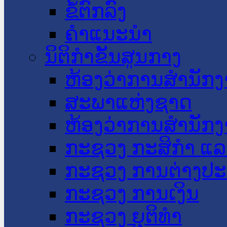
ຂໍ້ຕົກລົງ
ຄໍາແນະນໍາ
ນິຕິກໍາຂັ້ນສູນກາງ
ຫ້ອງວ່າການສໍານັ
ສະພາແຫ່ງຊາດ
ຫ້ອງວ່າການສຳນັກງ
ກະຊວງ ກະສິກຳ ແລະ
ກະຊວງ ການຕ່າງປ
ກະຊວງ ການເງິນ
ກະຊວງ ຍຸຕິທໍາ