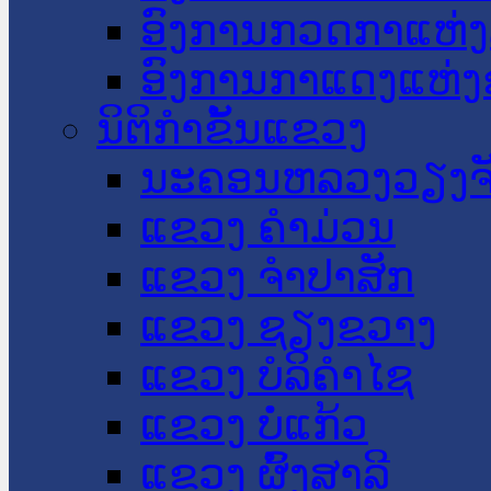
ອົງການກວດກາແຫ່ງ
ອົງການກາແດງແຫ່
ນິຕິກໍາຂັ້ນແຂວງ
ນະ​ຄອນ​ຫລວງວຽງຈ
ແຂວງ ຄໍາມ່ວນ
ແຂວງ ຈໍາປາສັກ
ແຂວງ ຊຽງຂວາງ
ແຂວງ ບໍລິຄໍາໄຊ
ແຂວງ ບໍ່ແກ້ວ
ແຂວງ ຜົ້ງສາລີ