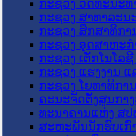
ກະຊວງ ວັດທະນະທຳ
ກະຊວງ ສາທາລະນະ
ກະຊວງ ສຶກສາທິການ
ກະຊວງ ອຸດສາຫະກຳ
ກະຊວງ ເຕັກໂນໂລຊີ
ກະຊວງ ແຮງງານ ແລ
ກະຊວງ ໂຍທາທິການ 
ຄະນະຈັດຕັ້ງສູນກາງ
ທະນາຄານແຫ່ງ ສປ
ສະຫະພັນນັກຮົບເກົ