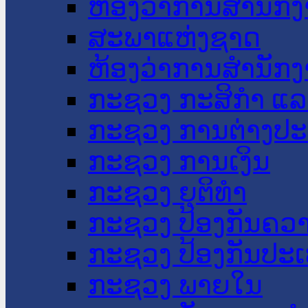
ຫ້ອງວ່າການສໍານັ
ສະພາແຫ່ງຊາດ
ຫ້ອງວ່າການສຳນັກງ
ກະຊວງ ກະສິກຳ ແລະ
ກະຊວງ ການຕ່າງປ
ກະຊວງ ການເງິນ
ກະຊວງ ຍຸຕິທໍາ
ກະຊວງ ປ້ອງກັນຄວ
ກະຊວງ ປ້ອງກັນປະ
ກະຊວງ ພາຍໃນ