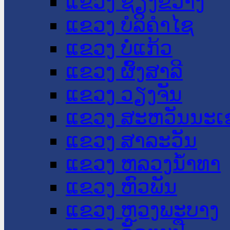
ແຂວງ ຊຽງຂວາງ
ແຂວງ ບໍລິຄໍາໄຊ
ແຂວງ ບໍ່ແກ້ວ
ແຂວງ ຜົ້ງສາລີ
ແຂວງ ວຽງຈັນ
ແຂວງ ສະຫວັນນະເ
ແຂວງ ສາລະວັນ
ແຂວງ ຫລວງນໍ້າທາ
ແຂວງ ຫົວພັນ
ແຂວງ ຫຼວງພະບາງ