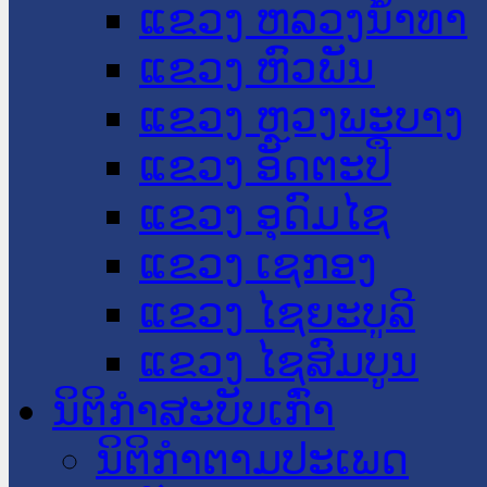
ແຂວງ ຫລວງນໍ້າທາ
ແຂວງ ຫົວພັນ
ແຂວງ ຫຼວງພະບາງ
ແຂວງ ອັດຕະປື
ແຂວງ ອຸດົມໄຊ
ແຂວງ ເຊກອງ
ແຂວງ ໄຊຍະບູລີ
ແຂວງ ໄຊສົມບູນ
ນິຕິກໍາສະບັບເກົ່າ
ນິຕິກຳຕາມປະເພດ