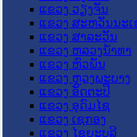
ແຂວງ ວຽງຈັນ
ແຂວງ ສະຫວັນນະເ
ແຂວງ ສາລະວັນ
ແຂວງ ຫລວງນໍ້າທາ
ແຂວງ ຫົວພັນ
ແຂວງ ຫຼວງພະບາງ
ແຂວງ ອັດຕະປື
ແຂວງ ອຸດົມໄຊ
ແຂວງ ເຊກອງ
ແຂວງ ໄຊຍະບູລີ