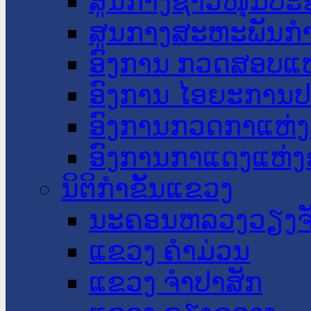
ສູນກາງຊາວໜຸ່ມປະ
ສູນກາງສະຫະພັນກ
ອົງການ ກວດສອບແຫ
ອົງການ ໄອຍະການປ
ອົງການກວດກາແຫ່ງ
ອົງການກາແດງແຫ່
ນິຕິກໍາຂັ້ນແຂວງ
ນະ​ຄອນ​ຫລວງວຽງຈ
ແຂວງ ຄໍາມ່ວນ
ແຂວງ ຈໍາປາສັກ