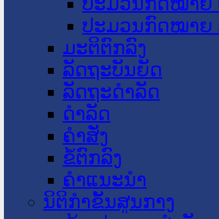
ປະມວນກົດໝາຍ 
ປະມວນກົດໝາຍ 
ມະຕິຕົກລົງ
ລັດຖະບັນຍັດ
ລັດຖະດໍາລັດ
ດໍາລັດ
ຄໍາສັ່ງ
ຂໍ້ຕົກລົງ
ຄໍາແນະນໍາ
ນິຕິກຳຂັ້ນສູນກາງ