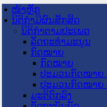
ໜ້າຫຼັກ
ນິຕິກໍາມີຜົນສັກສິດ
ນິຕິກໍາຕາມປະເພດ
ລັດຖະທໍາມະນູນ
ກົດໝາຍ
ກົດໝາຍ
ປະມວນກົດໝາຍ 
ປະມວນກົດໝາຍ 
ມະຕິຕົກລົງ
ລັດຖະບັນຍັດ