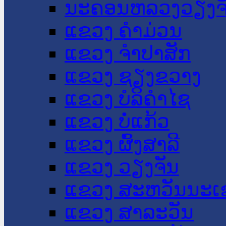
ນະ​ຄອນ​ຫລວງວຽງຈ
ແຂວງ ຄໍາມ່ວນ
ແຂວງ ຈໍາປາສັກ
ແຂວງ ຊຽງຂວາງ
ແຂວງ ບໍລິຄໍາໄຊ
ແຂວງ ບໍ່ແກ້ວ
ແຂວງ ຜົ້ງສາລີ
ແຂວງ ວຽງຈັນ
ແຂວງ ສະຫວັນນະເ
ແຂວງ ສາລະວັນ