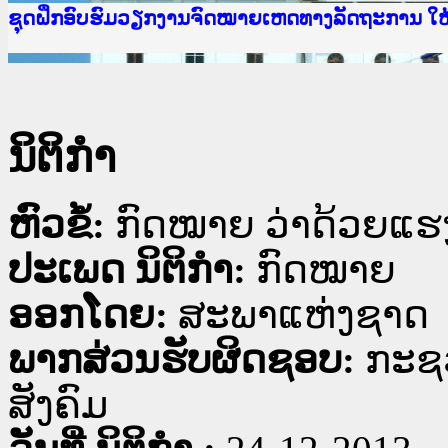
Ministry of Justice Lao PDR
ເຜີຍແຜ່ວັບໄຊຈົດໝາຍເຫດທາງລັດຖະການ ແລະ ແອັບກ
ກະຊວງຍຸຕິທຳ
ຊຸດຝຶກອົບຮົມວຽກງານຈົດໝາຍເຫດທາງລັດຖະການ ໃ
ກອງປະຊຸມທົບທວນຄືນການຈັດຕັ້ງປະຕິບັດວຽກງານຈ
ຝຶກອົບຮົມ ຜູ່ປະສານງານວຽກງານຈົດໝາຍເຫດທາງລັ
ຝຶກອົບຮົມ ຜູ່ປະສານງານວຽກງານຈົດໝາຍເຫດທາງລັດ
ເຜີຍແຜ່ແອັບກົດໝາຍລາວ ແລະ ເວັບໄຊຈົດໝາຍເຫດທ
ເຜີຍແຜ່ແອັບກົດໝາຍລາວ ແລະ ເວັບໄຊຈົດໝາຍເຫດທາ
ຍົກລະດັບວຽກງານຈົດໝາຍເຫດທາງລັດຖະການໃຫ້ຜູ້
ຊຸດຝຶກອົບຮົມວຽກງານຈົດໝາຍເຫດທາງລັດຖະການ ໃ
ນິຕິກໍາ
ຫົວຂໍ້:
ກົດ​ໝາຍ ວ່າ​ດ້ວຍ​ແຮງ​
ປະເພດ ນິຕິກໍາ:
ກົດໝາຍ
ອອກໂດຍ:
ສະພາແຫ່ງຊາດ
ພາກສ່ວນຮັບຜິດຊອບ:
ກະຊ
ສັງຄົມ