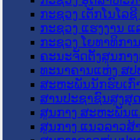
ກະຊວງ ເຕັກໂນໂລຊີ
ກະຊວງ ແຮງງານ ແລ
ກະຊວງ ໂຍທາທິການ 
ຄະນະຈັດຕັ້ງສູນກາງ
ທະນາຄານແຫ່ງ ສປ
ສະຫະພັນນັກຮົບເກົ
ສານປະຊາຊົນສູງສຸ
ສູນກາງ ສະຫະພັນແ
ສູນກາງ ແນວລາວສ້