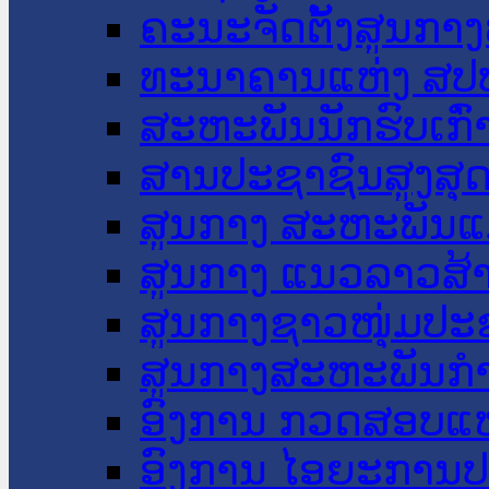
ຄະນະຈັດຕັ້ງສູນກາງ
ທະນາຄານແຫ່ງ ສປ
ສະຫະພັນນັກຮົບເກົ
ສານປະຊາຊົນສູງສຸ
ສູນກາງ ສະຫະພັນແ
ສູນກາງ ແນວລາວສ້
ສູນກາງຊາວໜຸ່ມປະ
ສູນກາງສະຫະພັນກ
ອົງການ ກວດສອບແຫ
ອົງການ ໄອຍະການປ