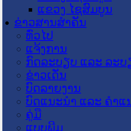
ແຂວງ ໄຊສົມບູນ
ຂ່າວສານສໍາຄັນ
​ທົ່ວ​ໄປ
ແຈ້ງການ
ກົດລະບຽບ ແລະ ລະບ
ຂ່າວເດັ່ນ
ບົດລາຍງານ
ບົດແນະນໍາ ແລະ ຄໍາແ
ຄູ່ມື
ແບບພີມ