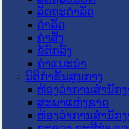
ລັດຖະດໍາລັດ
ດໍາລັດ
ຄໍາສັ່ງ
ຂໍ້ຕົກລົງ
ຄໍາແນະນໍາ
ນິຕິກໍາຂັ້ນສູນກາງ
ຫ້ອງວ່າການສໍານັ
ສະພາແຫ່ງຊາດ
ຫ້ອງວ່າການສຳນັກງ
ກະຊວງ ກະສິກຳ ແລະ