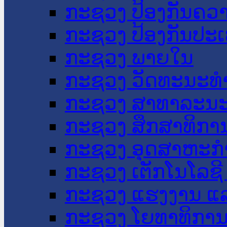
ກະຊວງ ປ້ອງກັນຄວ
ກະຊວງ ປ້ອງກັນປະ
ກະຊວງ ພາຍໃນ
ກະຊວງ ວັດທະນະທຳ
ກະຊວງ ສາທາລະນະ
ກະຊວງ ສຶກສາທິການ
ກະຊວງ ອຸດສາຫະກຳ
ກະຊວງ ເຕັກໂນໂລຊີ
ກະຊວງ ແຮງງານ ແລ
ກະຊວງ ໂຍທາທິການ 