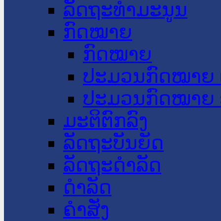
ລັດຖະທໍາມະນູນ
ກົດໝາຍ
ກົດໝາຍ
ປະມວນກົດໝາຍ 
ປະມວນກົດໝາຍ 
ມະຕິຕົກລົງ
ລັດຖະບັນຍັດ
ລັດຖະດໍາລັດ
ດໍາລັດ
ຄໍາສັ່ງ