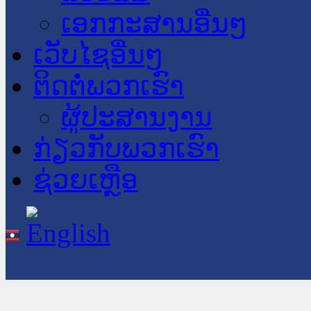
ເອກກະສານອື່ນໆ
ເວັບໄຊອື່ນໆ
ຕິດຕໍ່ພວກເຮົາ
ຜູ້ປະສານງານ
ກ່ຽວກັບພວກເຮົາ
ຊ່ວຍເຫຼືອ