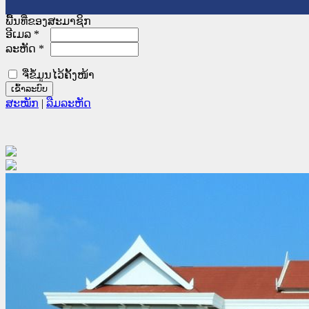
ພື້ນທີ່ຂອງສະມາຊິກ
ອີເມລ
*
ລະຫັດ
*
ຈື່ຂໍ້ມູນໄວ້ຄັ້ງໜ້າ
ສະໝັກ
|
ລືມລະຫັດ