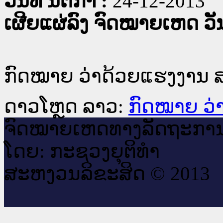
ວັນທີ່ ນິຕິກໍາ :
24-12-2013
ເຜີຍແຜ່ລົງ ຈົດໝາຍເຫດ ວັນທ
ກົດ​ໝາຍ ວ່າ​ດ້ວຍ​ແຮງ​ງານ ສະ
ດາວໂຫຼດ ລາວ:
ກົດ​ໝາຍ ວ່າ​
ຈົດ​ໝາຍ​ເຫດ​ທາງ​ລັດ​ຖະ​ກາ
ໂດຍ: ກະ​ຊວງຍຸ​ຕິ​ທຳ
ສະ​ຫງວນ​ລິ​ຂະ​ສິດ © 2013