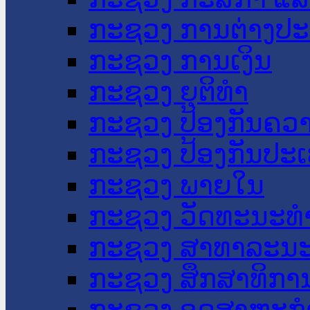
ກະຊວງ ການຕ່າງປ
ກະຊວງ ການເງິນ
ກະຊວງ ຍຸຕິທໍາ
ກະຊວງ ປ້ອງກັນຄວ
ກະຊວງ ປ້ອງກັນປະ
ກະຊວງ ພາຍໃນ
ກະຊວງ ວັດທະນະທຳ
ກະຊວງ ສາທາລະນະ
ກະຊວງ ສຶກສາທິການ
ກະຊວງ ອຸດສາຫະກຳ