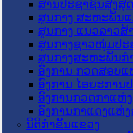
ສານປະຊາຊົນສູງສຸ
ສູນກາງ ສະຫະພັນແ
ສູນກາງ ແນວລາວສ້
ສູນກາງຊາວໜຸ່ມປະ
ສູນກາງສະຫະພັນກ
ອົງການ ກວດສອບແຫ
ອົງການ ໄອຍະການປ
ອົງການກວດກາແຫ່ງ
ອົງການກາແດງແຫ່
ນິຕິກໍາຂັ້ນແຂວງ