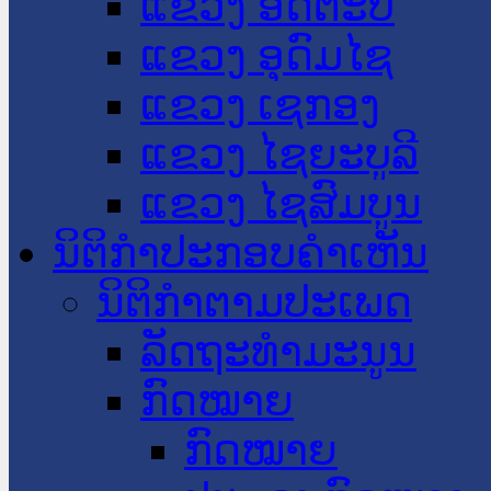
ແຂວງ ອັດຕະປື
ແຂວງ ອຸດົມໄຊ
ແຂວງ ເຊກອງ
ແຂວງ ໄຊຍະບູລີ
ແຂວງ ໄຊສົມບູນ
ນິຕິກໍາປະກອບຄໍາເຫັນ
ນິຕິກໍາຕາມປະເພດ
ລັດຖະທໍາມະນູນ
ກົດໝາຍ
ກົດໝາຍ