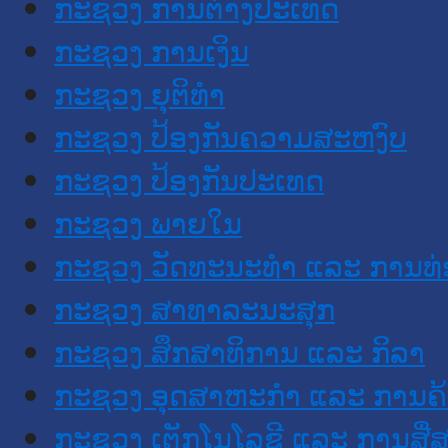
ກະຊວງ ການຕ່າງປະເທດ
ກະຊວງ ການເງິນ
ກະຊວງ ຍຸຕິທໍາ
ກະຊວງ ປ້ອງກັນຄວາມສະຫງົບ
ກະຊວງ ປ້ອງກັນປະເທດ
ກະຊວງ ພາຍໃນ
ກະຊວງ ວັດທະນະທຳ ແລະ ການທ່
ກະຊວງ ສາທາລະນະສຸກ
ກະຊວງ ສຶກສາທິການ ແລະ ກິລາ
ກະຊວງ ອຸດສາຫະກຳ ແລະ ການຄ້
ກະຊວງ ເຕັກໂນໂລຊີ ແລະ ການສື່