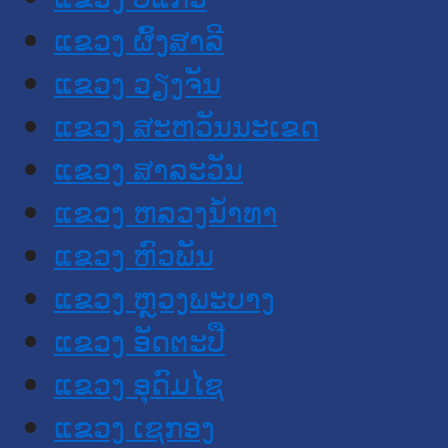
ແຂວງ ຜົ້ງສາລີ
ແຂວງ ວຽງຈັນ
ແຂວງ ສະຫວັນນະເຂດ
ແຂວງ ສາລະວັນ
ແຂວງ ຫລວງນໍ້າທາ
ແຂວງ ຫົວພັນ
ແຂວງ ຫຼວງພະບາງ
ແຂວງ ອັດຕະປື
ແຂວງ ອຸດົມໄຊ
ແຂວງ ເຊກອງ