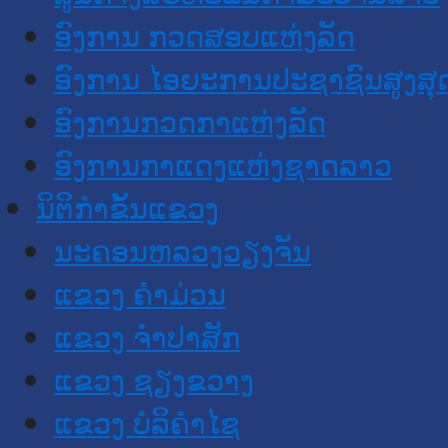
ອົງການ ກວດສອບແຫ່ງລັດ
ອົງການ ໄອຍະການປະຊາຊົນສູງສຸ
ອົງການກວດກາແຫ່ງລັດ
ອົງການກາແດງແຫ່ງຊາດລາວ
ນິຕິກໍາຂັ້ນແຂວງ
ນະ​ຄອນ​ຫລວງວຽງຈັນ
ແຂວງ ຄໍາມ່ວນ
ແຂວງ ຈໍາປາສັກ
ແຂວງ ຊຽງຂວາງ
ແຂວງ ບໍລິຄໍາໄຊ