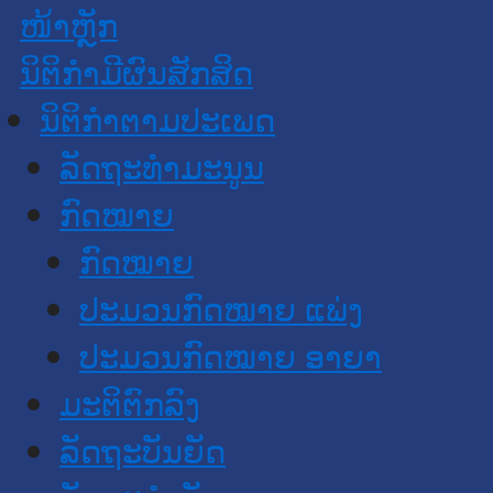
ໜ້າຫຼັກ
ນິຕິກໍາມີຜົນສັກສິດ
ນິຕິກໍາຕາມປະເພດ
ລັດຖະທໍາມະນູນ
ກົດໝາຍ
ກົດໝາຍ
ປະມວນກົດໝາຍ ແພ່ງ
ປະມວນກົດໝາຍ ອາຍາ
ມະຕິຕົກລົງ
ລັດຖະບັນຍັດ