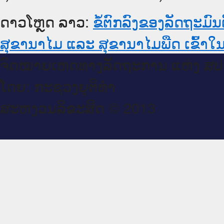
ດາວໂຫຼດ ລາວ:
ຂໍ້ຕົກລົງຂອງລັດຖະມົ
ສຸຂານາໄມ ແລະ ສຸຂານາໄມພືດ ເຂົ້າໃ
ຈົດ​ໝາຍ​ເຫດ​ທາງ​ລັດ​ຖະ​ການ ແຫ່ງ ສ​
ໂດຍ: ກະ​ຊວງຍຸ​ຕິ​ທຳ
ສະ​ຫງວນ​ລິ​ຂະ​ສິດ © 2013