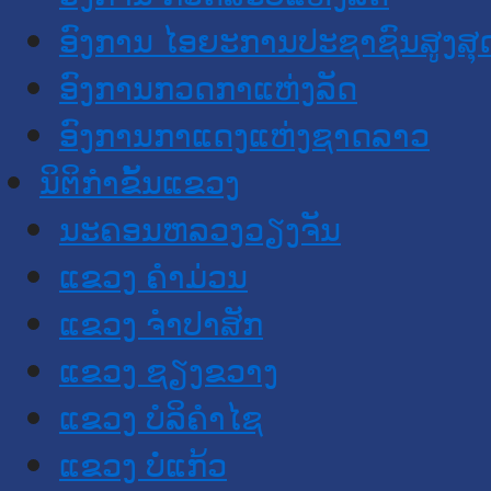
ອົງການ ໄອຍະການປະຊາຊົນສູງສຸ
ອົງການກວດກາແຫ່ງລັດ
ອົງການກາແດງແຫ່ງຊາດລາວ
ນິຕິກໍາຂັ້ນແຂວງ
ນະ​ຄອນ​ຫລວງວຽງຈັນ
ແຂວງ ຄໍາມ່ວນ
ແຂວງ ຈໍາປາສັກ
ແຂວງ ຊຽງຂວາງ
ແຂວງ ບໍລິຄໍາໄຊ
ແຂວງ ບໍ່ແກ້ວ