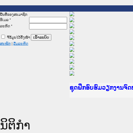
ພື້ນທີ່ຂອງສະມາຊິກ
ອີເມລ
*
ລະຫັດ
*
ຈື່ຂໍ້ມູນໄວ້ຄັ້ງໜ້າ
ສະໝັກ
|
ລືມລະຫັດ
Ministry of Justice L
ເຜີຍແຜ່ວັບໄຊຈົດໝາຍເຫ
ກະຊວງຍຸຕິທຳ
ຊຸດຝຶກອົບຮົມວຽກງານຈ
ກອງປະຊຸມທົບທວນຄືນການ
ຝຶກອົບຮົມ ຜູ່ປະສານງາ
ຝຶກອົບຮົມ ຜູ່ປະສານງາ
ເຜີຍແຜ່ແອັບກົດໝາຍລາວ
ເຜີຍແຜ່ແອັບກົດໝາຍລາວ
ຍົກລະດັບວຽກງານຈົດໝາ
ຊຸດຝຶກອົບຮົມວຽກງານຈ
ນິຕິກໍາ