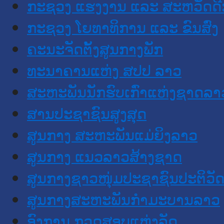
ກະຊວງ ແຮງງານ ແລະ ສະຫວັດດີ
ກະຊວງ ໂຍທາທິການ ແລະ ຂົນສົ່ງ
ຄະນະຈັດຕັ້ງສູນກາງພັກ
ທະນາຄານແຫ່ງ ສປປ ລາວ
ສະຫະພັນນັກຮົບເກົ່າແຫ່ງຊາດລາ
ສານປະຊາຊົນສູງສຸດ
ສູນກາງ ສະຫະພັນແມ່ຍິງລາວ
ສູນກາງ ແນວລາວສ້າງຊາດ
ສູນກາງຊາວໜຸ່ມປະຊາຊົນປະຕິວັ
ສູນກາງສະຫະພັນກຳມະບານລາວ
ອົງການ ກວດສອບແຫ່ງລັດ