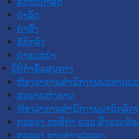
ລັດຖະດໍາລັດ
ດໍາລັດ
ຄໍາສັ່ງ
ຂໍ້ຕົກລົງ
ຄໍາແນະນໍາ
ນິຕິກໍາຂັ້ນສູນກາງ
ຫ້ອງວ່າການສໍານັກງານປະທານປ
ສະພາແຫ່ງຊາດ
ຫ້ອງວ່າການສຳນັກງານນາຍົກລັດຖ
ກະຊວງ ກະສິກຳ ແລະ ສິ່ງແວດລ້ອ
ກະຊວງ ການຕ່າງປະເທດ