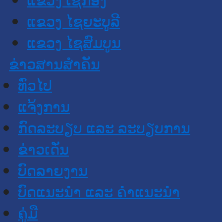
ແຂວງ ໄຊຍະບູລີ
ແຂວງ ໄຊສົມບູນ
ຂ່າວສານສໍາຄັນ
​ທົ່ວ​ໄປ
ແຈ້ງການ
ກົດລະບຽບ ແລະ ລະບຽບການ
ຂ່າວເດັ່ນ
ບົດລາຍງານ
ບົດແນະນໍາ ແລະ ຄໍາແນະນໍາ
ຄູ່ມື