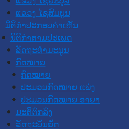
ແຂວງ ໄຊສົມບູນ
ນິຕິກໍາປະກອບຄໍາເຫັນ
ນິຕິກໍາຕາມປະເພດ
ລັດຖະທໍາມະນູນ
ກົດໝາຍ
ກົດໝາຍ
ປະມວນກົດໝາຍ ແພ່ງ
ປະມວນກົດໝາຍ ອາຍາ
ມະຕິຕົກລົງ
ລັດຖະບັນຍັດ