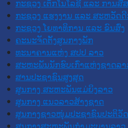
ກະຊວງ ເຕັກໂນໂລຊີ ແລະ ການສື່
ກະຊວງ ແຮງງານ ແລະ ສະຫວັດດີ
ກະຊວງ ໂຍທາທິການ ແລະ ຂົນສົ່ງ
ຄະນະຈັດຕັ້ງສູນກາງພັກ
ທະນາຄານແຫ່ງ ສປປ ລາວ
ສະຫະພັນນັກຮົບເກົ່າແຫ່ງຊາດລາ
ສານປະຊາຊົນສູງສຸດ
ສູນກາງ ສະຫະພັນແມ່ຍິງລາວ
ສູນກາງ ແນວລາວສ້າງຊາດ
ສູນກາງຊາວໜຸ່ມປະຊາຊົນປະຕິວັ
ສູນກາງສະຫະພັນກຳມະບານລາວ