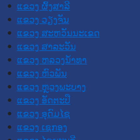
ແຂວງ ຜົ້ງສາລີ
ແຂວງ ວຽງຈັນ
ແຂວງ ສະຫວັນນະເຂດ
ແຂວງ ສາລະວັນ
ແຂວງ ຫລວງນໍ້າທາ
ແຂວງ ຫົວພັນ
ແຂວງ ຫຼວງພະບາງ
ແຂວງ ອັດຕະປື
ແຂວງ ອຸດົມໄຊ
ແຂວງ ເຊກອງ
ແຂວງ ໄຊຍະບູລີ