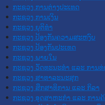
ກະຊວງ ການຕ່າງປະເທດ
ກະຊວງ ການເງິນ
ກະຊວງ ຍຸຕິທໍາ
ກະຊວງ ປ້ອງກັນຄວາມສະຫງົບ
ກະຊວງ ປ້ອງກັນປະເທດ
ກະຊວງ ພາຍໃນ
ກະຊວງ ວັດທະນະທຳ ແລະ ການທ່
ກະຊວງ ສາທາລະນະສຸກ
ກະຊວງ ສຶກສາທິການ ແລະ ກິລາ
ກະຊວງ ອຸດສາຫະກຳ ແລະ ການຄ້