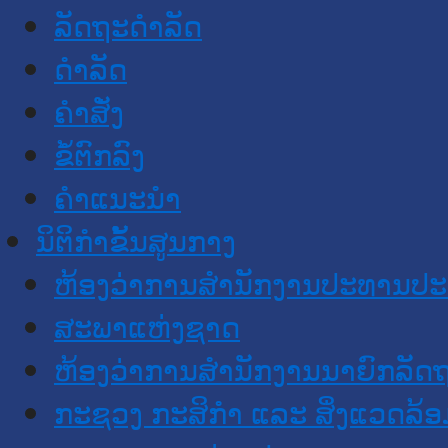
ລັດຖະດໍາລັດ
ດໍາລັດ
ຄໍາສັ່ງ
ຂໍ້ຕົກລົງ
ຄໍາແນະນໍາ
ນິຕິກຳຂັ້ນສູນກາງ
ຫ້ອງວ່າການສໍານັກງານປະທານປ
ສະພາແຫ່ງຊາດ
ຫ້ອງວ່າການສຳນັກງານນາຍົກລັດຖ
ກະຊວງ ກະສິກຳ ແລະ ສິ່ງແວດລ້ອ