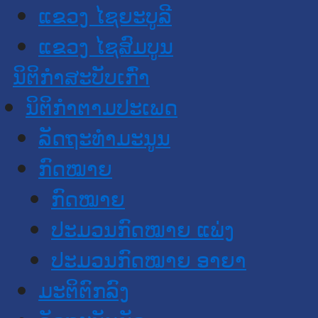
ແຂວງ ໄຊຍະບູລີ
ແຂວງ ໄຊສົມບູນ
ນິຕິກໍາສະບັບເກົ່າ
ນິຕິກຳຕາມປະເພດ
ລັດຖະທໍາມະນູນ
ກົດໝາຍ
ກົດໝາຍ
ປະມວນກົດໝາຍ ແພ່ງ
ປະມວນກົດໝາຍ ອາຍາ
ມະຕິຕົກລົງ