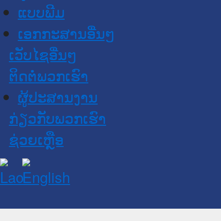
ແບບພີມ
ເອກກະສານອື່ນໆ
ເວັບໄຊອື່ນໆ
ຕິດຕໍ່ພວກເຮົາ
ຜູ້ປະສານງານ
ກ່ຽວກັບພວກເຮົາ
ຊ່ວຍເຫຼືອ