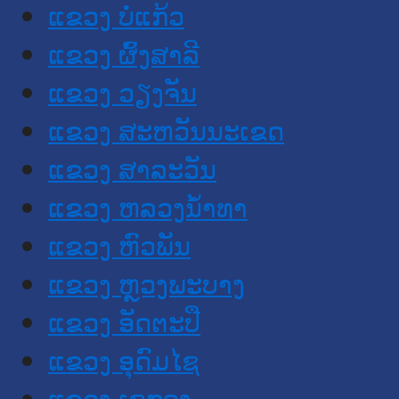
ແຂວງ ບໍ່ແກ້ວ
ແຂວງ ຜົ້ງສາລີ
ແຂວງ ວຽງຈັນ
ແຂວງ ສະຫວັນນະເຂດ
ແຂວງ ສາລະວັນ
ແຂວງ ຫລວງນໍ້າທາ
ແຂວງ ຫົວພັນ
ແຂວງ ຫຼວງພະບາງ
ແຂວງ ອັດຕະປື
ແຂວງ ອຸດົມໄຊ
ແຂວງ ເຊກອງ