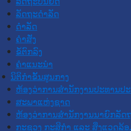
ລັດຖະບັນຍັດ
ລັດຖະດໍາລັດ
ດໍາລັດ
ຄໍາສັ່ງ
ຂໍ້ຕົກລົງ
ຄໍາແນະນໍາ
ນິຕິກໍາຂັ້ນສູນກາງ
ຫ້ອງວ່າການສໍານັກງານປະທານປ
ສະພາແຫ່ງຊາດ
ຫ້ອງວ່າການສຳນັກງານນາຍົກລັດຖ
ກະຊວງ ກະສິກຳ ແລະ ສິ່ງແວດລ້ອ