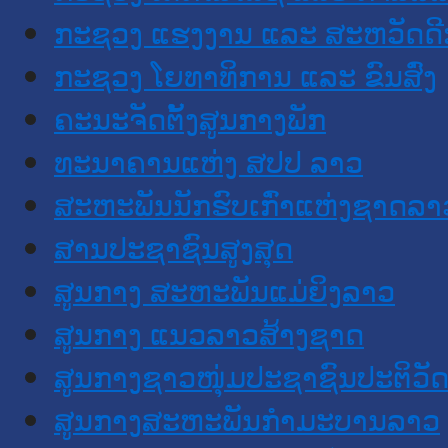
ກະຊວງ ແຮງງານ ແລະ ສະຫວັດດີ
ກະຊວງ ໂຍທາທິການ ແລະ ຂົນສົ່ງ
ຄະນະຈັດຕັ້ງສູນກາງພັກ
ທະນາຄານແຫ່ງ ສປປ ລາວ
ສະຫະພັນນັກຮົບເກົ່າແຫ່ງຊາດລາ
ສານປະຊາຊົນສູງສຸດ
ສູນກາງ ສະຫະພັນແມ່ຍິງລາວ
ສູນກາງ ແນວລາວສ້າງຊາດ
ສູນກາງຊາວໜຸ່ມປະຊາຊົນປະຕິວັ
ສູນກາງສະຫະພັນກຳມະບານລາວ