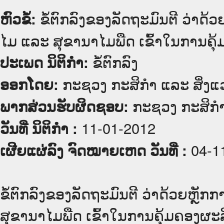
ຂໍ້ຕົກລົງຂອງລັດຖະມົນຕີ ວ່າ
ຫົວຂໍ້:
ໄມ ແລະ ສຸຂານາໄມພືດ ເຂົ້າໃນການຄຸ
ຂໍ້ຕົກລົງ
ປະເພດ ນິຕິກໍາ:
ກະຊວງ ກະສິກຳ ແລະ ສິ່ງແ
ອອກໂດຍ:
ກະຊວງ ກະສິກຳ
ພາກສ່ວນຮັບຜິດຊອບ:
11-01-2012
ວັນທີ່ ນິຕິກໍາ :
04-1
ເຜີຍແຜ່ລົງ ຈົດໝາຍເຫດ ວັນທີ່ :
ຂໍ້ຕົກລົງຂອງລັດຖະມົນຕີ ວ່າດ້ວຍຫຼ
ສຸຂານາໄມພືດ ເຂົ້າໃນການຄຸ້ມຄອງຜະ