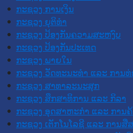
ກະຊວງ ການເງິນ
ກະຊວງ ຍຸຕິທໍາ
ກະຊວງ ປ້ອງກັນຄວາມສະຫງົບ
ກະຊວງ ປ້ອງກັນປະເທດ
ກະຊວງ ພາຍໃນ
ກະຊວງ ວັດທະນະທຳ ແລະ ການທ່
ກະຊວງ ສາທາລະນະສຸກ
ກະຊວງ ສຶກສາທິການ ແລະ ກິລາ
ກະຊວງ ອຸດສາຫະກຳ ແລະ ການຄ້
ກະຊວງ ເຕັກໂນໂລຊີ ແລະ ການສື່