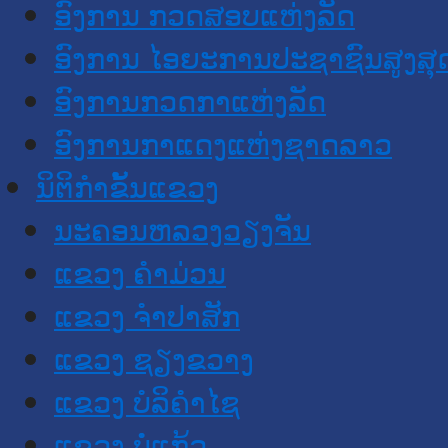
ອົງການ ກວດສອບແຫ່ງລັດ
ອົງການ ໄອຍະການປະຊາຊົນສູງສຸ
ອົງການກວດກາແຫ່ງລັດ
ອົງການກາແດງແຫ່ງຊາດລາວ
ນິຕິກໍາຂັ້ນແຂວງ
ນະ​ຄອນ​ຫລວງວຽງຈັນ
ແຂວງ ຄໍາມ່ວນ
ແຂວງ ຈໍາປາສັກ
ແຂວງ ຊຽງຂວາງ
ແຂວງ ບໍລິຄໍາໄຊ
ແຂວງ ບໍ່ແກ້ວ