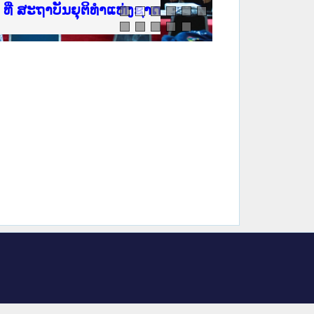
ີ່ ສະຖາບັນຍຸຕິທຳແຫ່ງຊາດ