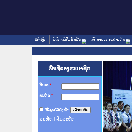
ໜ້າຫຼັກ
ນິຕິກໍາມີຜົນສັກສິດ
ນິຕິກໍາປະກອບຄໍາເຫັນ
ພື້ນທີ່ຂອງສະມາຊິກ
ອີເມລ
*
ລະຫັດ
*
ຈື່ຂໍ້ມູນໄວ້ຄັ້ງໜ້າ
ສະໝັກ
|
ລືມລະຫັດ