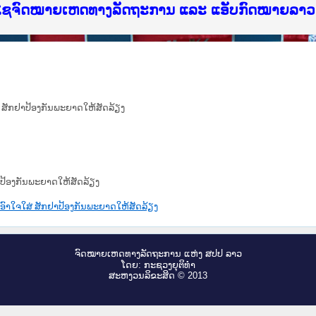
ບໄຊຈົດໝາຍເຫດທາງລັດຖະການ ແລະ ແອັບກົດໝາຍລາວ ທ
ສ່ ສັກຢາປ້ອງກັນພະຍາດໃຫ້ສັດລ້ຽງ
ຢາປ້ອງກັນພະຍາດໃຫ້ສັດລ້ຽງ
ີເອົາໃຈໃສ່ ສັກຢາປ້ອງກັນພະຍາດໃຫ້ສັດລ້ຽງ
ຈົດ​ໝາຍ​ເຫດ​ທາງ​ລັດ​ຖະ​ການ ແຫ່ງ ສ​ປ​ປ ລາວ
ໂດຍ: ກະ​ຊວງຍຸ​ຕິ​ທຳ
ສະ​ຫງວນ​ລິ​ຂະ​ສິດ © 2013