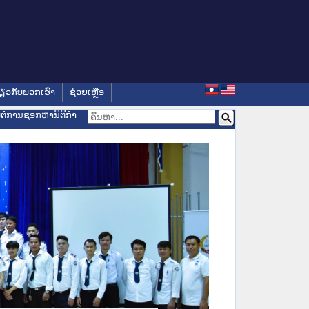
່ຽວກັບພວກເຮົາ
ຊ່ວຍເຫຼືອ
ອມຕໍ່ການຊອກຫານິຕິກຳ