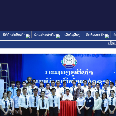
ນິຕິກໍາສະບັບເກົ່າ
ຂ່າວສານສໍາຄັນ
ເວັບໄຊອື່ນໆ
ຕິດຕໍ່ພວກເຮົາ
ກ
ເຊື່