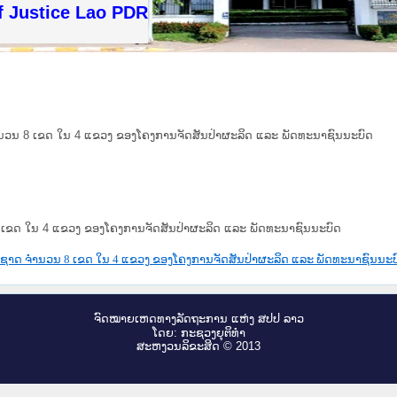
f Justice Lao PDR
ນວນ 8 ເຂດ ໃນ 4 ແຂວງ ຂອງໂຄງການຈັດສັນປ່າຜະລິດ ແລະ ພັດທະນາຊົນນະບົດ
 ເຂດ ໃນ 4 ແຂວງ ຂອງໂຄງການຈັດສັນປ່າຜະລິດ ແລະ ພັດທະນາຊົນນະບົດ
ງຊາດ ຈຳນວນ 8 ເຂດ ໃນ 4 ແຂວງ ຂອງໂຄງການຈັດສັນປ່າຜະລິດ ແລະ ພັດທະນາຊົນນະບ
ຈົດ​ໝາຍ​ເຫດ​ທາງ​ລັດ​ຖະ​ການ ແຫ່ງ ສ​ປ​ປ ລາວ
ໂດຍ: ກະ​ຊວງຍຸ​ຕິ​ທຳ
ສະ​ຫງວນ​ລິ​ຂະ​ສິດ © 2013