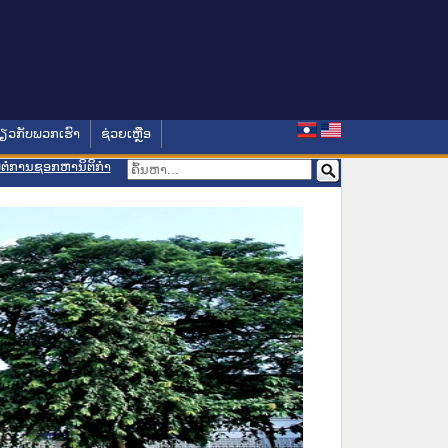
່ຽວກັບພວກເຮົາ
ຊ່ວຍເຫຼືອ
ອມຕໍ່ການຊອກຫານິຕິກຳ