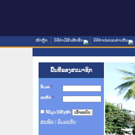
ໜ້າຫຼັກ
ນິຕິກໍາມີຜົນສັກສິດ
ນິຕິກໍາປະກອບຄໍາເຫັນ
ພື້ນທີ່ຂອງສະມາຊິກ
ອີເມລ
*
ລະຫັດ
*
ຈື່ຂໍ້ມູນໄວ້ຄັ້ງໜ້າ
ສະໝັກ
|
ລືມລະຫັດ