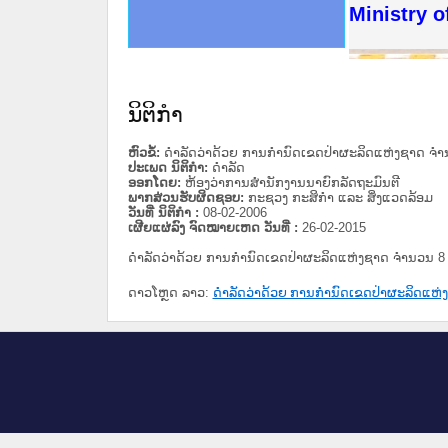
ດໝາຍເຫດທາງລັດຖະການໃຫ້ຜູ້ປະສານງານ
ນການຈັດຕັ້ງປະຕິບັດວຽກງານຈົດໝາຍເຫດ
ສານງານວຽກງານຈົດໝາຍເຫດທາງລັດຖະການ
ສານງານວຽກງານຈົດໝາຍເຫດທາງລັດຖະການ
ດໝາຍລາວ ແລະ ເວັບໄຊຈົດໝາຍເຫດທາງ
ດໝາຍລາວ ແລະ ເວັບໄຊຈົດໝາຍເຫດທາງ
ກງານຈົດໝາຍເຫດທາງລັດຖະການ ໃຫ້ຜູ້
ກງານຈົດໝາຍເຫດທາງລັດຖະການ ໃຫ້ຜູ້
Ministry o
ທີ່ ວິທະຍາຄານສັນຕິບານປະຊາຊົນ
ທີ່ ວິທະຍາຄານຕຳຫຼວດປະຊາຊົນ
ານສະພາປະຊາຊົນ ພາກເໜືອ
ງານສະພາປະຊາຊົນ ພາກກາງ
ຂັ້ນແຂວງພາກເໜືອ
ສຳລັບ ພາກກາງ
ທາງລັດຖະການ
ສຳລັບ ພາກໃຕ້
ນິຕິກໍາ
ຫົວຂໍ້:
ດຳລັດວ່າດ້ວຍ ການກຳນົດເຂດປ່າຜະລິດແຫ່ງຊາດ ຈຳ
ປະເພດ ນິຕິກໍາ:
ດໍາລັດ
ອອກໂດຍ:
ຫ້ອງວ່າການສຳນັກງານນາຍົກລັດຖະມົນຕີ
ພາກສ່ວນຮັບຜິດຊອບ:
ກະຊວງ ກະສິກຳ ແລະ ສິ່ງແວດລ້ອມ
ວັນທີ່ ນິຕິກໍາ :
08-02-2006
ເຜີຍແຜ່ລົງ ຈົດໝາຍເຫດ ວັນທີ່ :
26-02-2015
ດຳລັດວ່າດ້ວຍ ການກຳນົດເຂດປ່າຜະລິດແຫ່ງຊາດ ຈຳນວນ 8
ດາວໂຫຼດ ລາວ:
ດຳລັດວ່າດ້ວຍ ການກຳນົດເຂດປ່າຜະລິດແຫ່