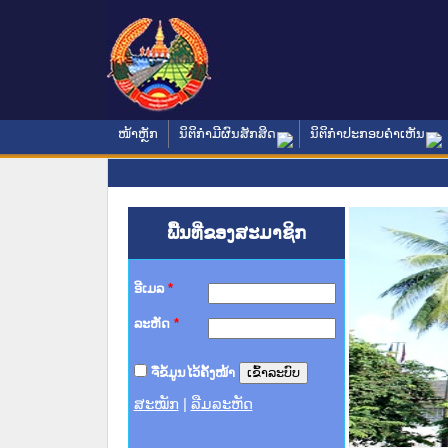
ໜ້າຫຼັກ
ນິຕິກໍາມີຜົນສັກສິດ
ນິຕິກໍາປະກອບຄໍາເຫັນ
ພື້ນທີ່ຂອງສະມາຊິກ
ອີເມລ
*
ລະຫັດ
*
ຈື່ຂໍ້ມູນໄວ້ຄັ້ງໜ້າ
ສະໝັກ
|
ລືມລະຫັດ