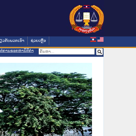
່ຽວກັບພວກເຮົາ
ຊ່ວຍເຫຼືອ
ອມຕໍ່ການຊອກຫານິຕິກຳ