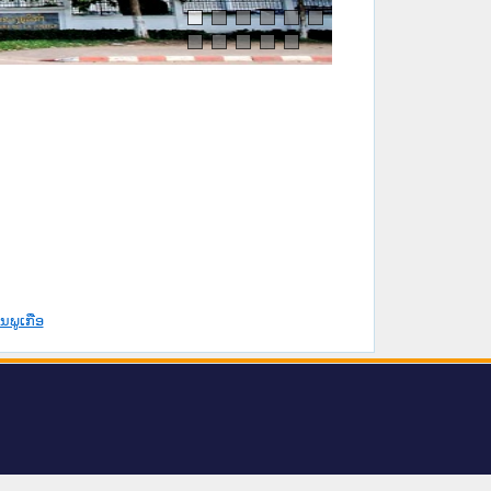
ນພູເກືອ