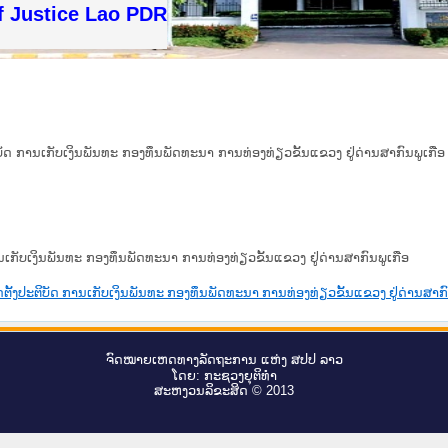
f Justice Lao PDR
ບັດ ການເກັບເງິນພັນທະ ກອງທຶນພັດທະນາ ການທ່ອງທ່ຽວຂັ້ນແຂວງ ຢູ່ດ່ານສາກົນພູເກືອ
ນເກັບເງິນພັນທະ ກອງທຶນພັດທະນາ ການທ່ອງທ່ຽວຂັ້ນແຂວງ ຢູ່ດ່ານສາກົນພູເກືອ
ຕັ້ງປະຕິບັດ ການເກັບເງິນພັນທະ ກອງທຶນພັດທະນາ ການທ່ອງທ່ຽວຂັ້ນແຂວງ ຢູ່ດ່ານສາກົ
ຈົດ​ໝາຍ​ເຫດ​ທາງ​ລັດ​ຖະ​ການ ແຫ່ງ ສ​ປ​ປ ລາວ
ໂດຍ: ກະ​ຊວງຍຸ​ຕິ​ທຳ
ສະ​ຫງວນ​ລິ​ຂະ​ສິດ © 2013