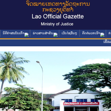
ນິຕິກໍາສະບັບເກົ່າ
ຂ່າວສານສໍາຄັນ
ເວັບໄຊອື່ນໆ
ຕິດຕໍ່ພວກເຮົາ
ກ
ເຊື່