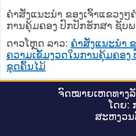
ຄໍາສັ່ງແນະນໍາ ຂອງເຈົ້າແຂວງໆ
ການຄຸ້ມຄອງ ປົກປັກຮັກສາ ຊັບພ
ດາວໂຫຼດ ລາວ:
ຄໍາສັ່ງແນະນໍາ 
ຄວາມເຂັ້ມງວດໃນການຄຸ້ມຄອງ 
ຂຸດຄົ້ນໄມ້
ຈົດ​ໝາຍ​ເຫດ​ທາງ​ລ
ໂດຍ: ກ
ສະ​ຫງວນ​ລ