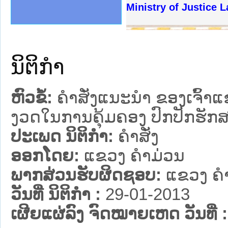
ງລັດຖະການໃຫ້ຜູ້ປະສານງານ
້ງປະຕິບັດວຽກງານຈົດໝາຍເຫດ
ງານຈົດໝາຍເຫດທາງລັດຖະການ
ງານຈົດໝາຍເຫດທາງລັດຖະການ
ລະ ເວັບໄຊຈົດໝາຍເຫດທາງ
ລະ ເວັບໄຊຈົດໝາຍເຫດທາງ
ຍເຫດທາງລັດຖະການ ໃຫ້ຜູ້
ຍເຫດທາງລັດຖະການ ໃຫ້ຜູ້
Ministry of Justice L
ຄານສັນຕິບານປະຊາຊົນ
າຄານຕຳຫຼວດປະຊາຊົນ
ຊາຊົນ ພາກເໜືອ
ຊາຊົນ ພາກກາງ
ພາກເໜືອ
າກກາງ
ຖະການ
າກໃຕ້
ນິຕິກໍາ
ຫົວຂໍ້:
ຄໍາສັ່ງແນະນໍາ ຂອງເຈົ້າ
ງວດໃນການຄຸ້ມຄອງ ປົກປັກຮັກສ
ປະເພດ ນິຕິກໍາ:
ຄໍາສັ່ງ
ອອກໂດຍ:
ແຂວງ ຄໍາມ່ວນ
ພາກສ່ວນຮັບຜິດຊອບ:
ແຂວງ ຄໍ
ວັນທີ່ ນິຕິກໍາ :
29-01-2013
ເຜີຍແຜ່ລົງ ຈົດໝາຍເຫດ ວັນທີ່ :