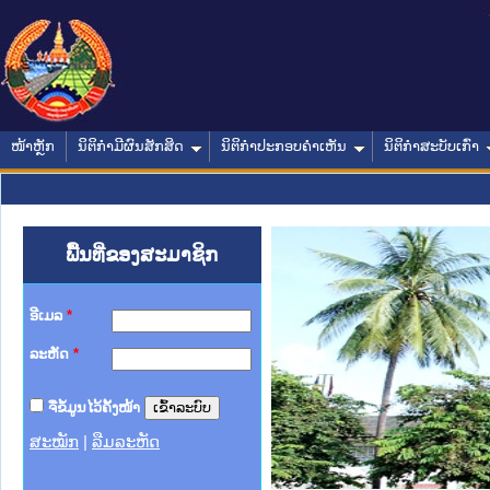
ໜ້າຫຼັກ
ນິຕິກໍາມີຜົນສັກສິດ
ນິຕິກໍາປະກອບຄໍາເຫັນ
ນິຕິກໍາສະບັບເກົ່າ
ພື້ນທີ່ຂອງສະມາຊິກ
ອີເມລ
*
ລະຫັດ
*
ຈື່ຂໍ້ມູນໄວ້ຄັ້ງໜ້າ
ສະໝັກ
|
ລືມລະຫັດ