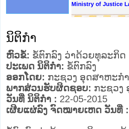
ງລັດຖະການໃຫ້ຜູ້ປະສານງານ
້ງປະຕິບັດວຽກງານຈົດໝາຍເຫດ
ງານຈົດໝາຍເຫດທາງລັດຖະການ
ງານຈົດໝາຍເຫດທາງລັດຖະການ
ລະ ເວັບໄຊຈົດໝາຍເຫດທາງ
ລະ ເວັບໄຊຈົດໝາຍເຫດທາງ
ຍເຫດທາງລັດຖະການ ໃຫ້ຜູ້
ຍເຫດທາງລັດຖະການ ໃຫ້ຜູ້
Ministry of Justice 
ຄານສັນຕິບານປະຊາຊົນ
າຄານຕຳຫຼວດປະຊາຊົນ
ຊາຊົນ ພາກເໜືອ
ຊາຊົນ ພາກກາງ
ພາກເໜືອ
າກກາງ
ຖະການ
າກໃຕ້
ນິຕິກໍາ
ຫົວຂໍ້:
ຂໍ້ຕົກລົງ ວ່າດ້ວຍທຸລະ
ປະເພດ ນິຕິກໍາ:
ຂໍ້ຕົກລົງ
ອອກໂດຍ:
ກະຊວງ ອຸດສາຫະກຳ
ພາກສ່ວນຮັບຜິດຊອບ:
ກະຊວງ 
ວັນທີ່ ນິຕິກໍາ :
22-05-2015
ເຜີຍແຜ່ລົງ ຈົດໝາຍເຫດ ວັນທີ່ :