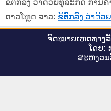
ຂໍ້ຕົກລົງ ວ່າດ້ວຍທຸລະກິດ ກາ
ດາວໂຫຼດ ລາວ:
ຂໍ້ຕົກລົງ ວ່າ
ຈົດ​ໝາຍ​ເຫດ​ທາງ​ລ
ໂດຍ: ກ
ສະ​ຫງວນ​ລ