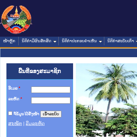
ໜ້າຫຼັກ
ນິຕິກໍາມີຜົນສັກສິດ
ນິຕິກໍາປະກອບຄໍາເຫັນ
ນິຕິກໍາສະບັບເກົ່າ
ພື້ນທີ່ຂອງສະມາຊິກ
ອີເມລ
*
ລະຫັດ
*
ຈື່ຂໍ້ມູນໄວ້ຄັ້ງໜ້າ
ສະໝັກ
|
ລືມລະຫັດ