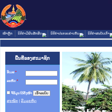
ໜ້າຫຼັກ
ນິຕິກໍາມີຜົນສັກສິດ
ນິຕິກໍາປະກອບຄໍາເຫັນ
ນິຕິກໍາສະບັບເກົ່າ
ພື້ນທີ່ຂອງສະມາຊິກ
ອີເມລ
*
ລະຫັດ
*
ຈື່ຂໍ້ມູນໄວ້ຄັ້ງໜ້າ
ສະໝັກ
|
ລືມລະຫັດ