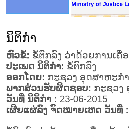
ງລັດຖະການໃຫ້ຜູ້ປະສານງານ
້ງປະຕິບັດວຽກງານຈົດໝາຍເຫດ
ງານຈົດໝາຍເຫດທາງລັດຖະການ
ງານຈົດໝາຍເຫດທາງລັດຖະການ
ລະ ເວັບໄຊຈົດໝາຍເຫດທາງ
ລະ ເວັບໄຊຈົດໝາຍເຫດທາງ
ຍເຫດທາງລັດຖະການ ໃຫ້ຜູ້
ຍເຫດທາງລັດຖະການ ໃຫ້ຜູ້
Ministry of Justice 
ຄານສັນຕິບານປະຊາຊົນ
າຄານຕຳຫຼວດປະຊາຊົນ
ຊາຊົນ ພາກເໜືອ
ຊາຊົນ ພາກກາງ
ພາກເໜືອ
າກກາງ
ຖະການ
າກໃຕ້
ນິຕິກໍາ
ຫົວຂໍ້:
ຂໍ້ຕົກລົງ ວ່າດ້ວຍການເຄ
ປະເພດ ນິຕິກໍາ:
ຂໍ້ຕົກລົງ
ອອກໂດຍ:
ກະຊວງ ອຸດສາຫະກຳ
ພາກສ່ວນຮັບຜິດຊອບ:
ກະຊວງ 
ວັນທີ່ ນິຕິກໍາ :
23-06-2015
ເຜີຍແຜ່ລົງ ຈົດໝາຍເຫດ ວັນທີ່ :