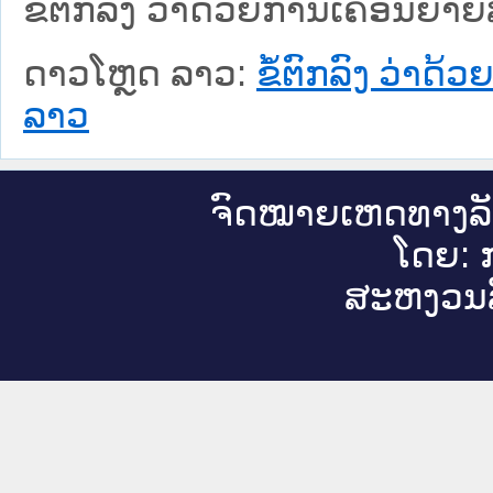
ຂໍ້ຕົກລົງ ວ່າດ້ວຍການເຄື່ອນຍ້
ດາວໂຫຼດ ລາວ:
ຂໍ້ຕົກລົງ ວ່າດ
ລາວ
ຈົດ​ໝາຍ​ເຫດ​ທາງ​ລ
ໂດຍ: ກ
ສະ​ຫງວນ​ລ