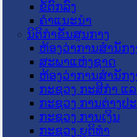
ຂໍ້ຕົກລົງ
ຄໍາແນະນໍາ
ນິຕິກໍາຂັ້ນສູນກາງ
ຫ້ອງວ່າການສໍານັ
ສະພາແຫ່ງຊາດ
ຫ້ອງວ່າການສຳນັກງ
ກະຊວງ ກະສິກຳ ແລະ
ກະຊວງ ການຕ່າງປ
ກະຊວງ ການເງິນ
ກະຊວງ ຍຸຕິທໍາ