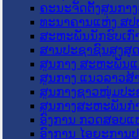
ຄະນະຈັດຕັ້ງສູນກາງ
ທະນາຄານແຫ່ງ ສປ
ສະຫະພັນນັກຮົບເກົ
ສານປະຊາຊົນສູງສຸ
ສູນກາງ ສະຫະພັນແ
ສູນກາງ ແນວລາວສ້
ສູນກາງຊາວໜຸ່ມປະ
ສູນກາງສະຫະພັນກ
ອົງການ ກວດສອບແຫ
ອົງການ ໄອຍະການປ