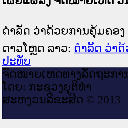
ເຜີຍແຜ່ລົງ ຈົດໝາຍເຫດ ວັນທ
ດຳລັດ ວ່າດ້ວຍການຄຸ້ມຄອ
ດາວໂຫຼດ ລາວ:
ດຳລັດ ວ່າ
ປະທັບ
ຈົດ​ໝາຍ​ເຫດ​ທາງ​ລັດ​ຖະ​ກາ
ໂດຍ: ກະ​ຊວງຍຸ​ຕິ​ທຳ
ສະ​ຫງວນ​ລິ​ຂະ​ສິດ © 2013