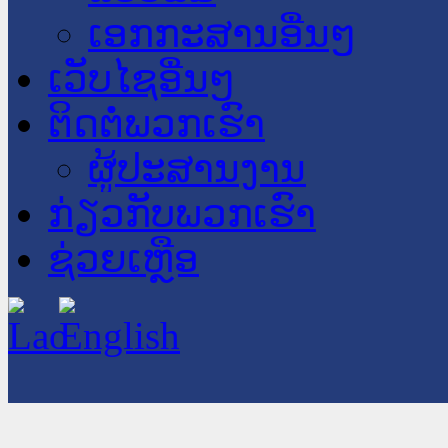
ເອກກະສານອື່ນໆ
ເວັບໄຊອື່ນໆ
ຕິດຕໍ່ພວກເຮົາ
ຜູ້ປະສານງານ
ກ່ຽວກັບພວກເຮົາ
ຊ່ວຍເຫຼືອ