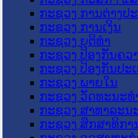
ກະຊວງ ການຕ່າງປ
ກະຊວງ ການເງິນ
ກະຊວງ ຍຸຕິທໍາ
ກະຊວງ ປ້ອງກັນຄວ
ກະຊວງ ປ້ອງກັນປະ
ກະຊວງ ພາຍໃນ
ກະຊວງ ວັດທະນະທຳ
ກະຊວງ ສາທາລະນະ
ກະຊວງ ສຶກສາທິການ
ກະຊວງ ອຸດສາຫະກຳ