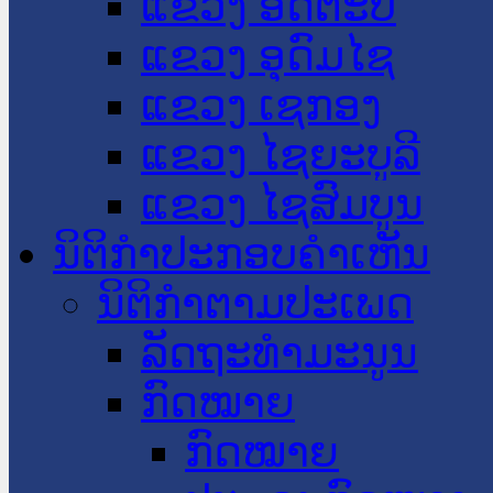
ແຂວງ ອັດຕະປື
ແຂວງ ອຸດົມໄຊ
ແຂວງ ເຊກອງ
ແຂວງ ໄຊຍະບູລີ
ແຂວງ ໄຊສົມບູນ
ນິຕິກໍາປະກອບຄໍາເຫັນ
ນິຕິກໍາຕາມປະເພດ
ລັດຖະທໍາມະນູນ
ກົດໝາຍ
ກົດໝາຍ