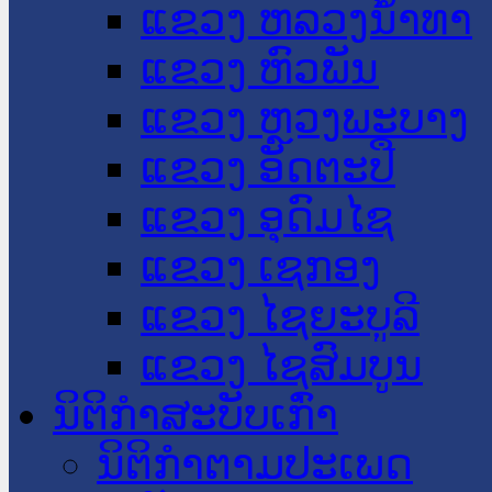
ແຂວງ ຫລວງນໍ້າທາ
ແຂວງ ຫົວພັນ
ແຂວງ ຫຼວງພະບາງ
ແຂວງ ອັດຕະປື
ແຂວງ ອຸດົມໄຊ
ແຂວງ ເຊກອງ
ແຂວງ ໄຊຍະບູລີ
ແຂວງ ໄຊສົມບູນ
ນິຕິກໍາສະບັບເກົ່າ
ນິຕິກຳຕາມປະເພດ