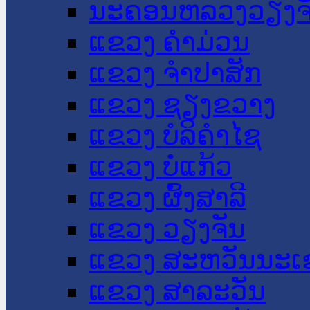
ນະ​ຄອນ​ຫລວງວຽງຈ
ແຂວງ ຄໍາມ່ວນ
ແຂວງ ຈໍາປາສັກ
ແຂວງ ຊຽງຂວາງ
ແຂວງ ບໍລິຄໍາໄຊ
ແຂວງ ບໍ່ແກ້ວ
ແຂວງ ຜົ້ງສາລີ
ແຂວງ ວຽງຈັນ
ແຂວງ ສະຫວັນນະເ
ແຂວງ ສາລະວັນ