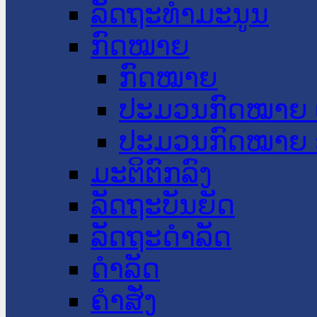
ລັດຖະທໍາມະນູນ
ກົດໝາຍ
ກົດໝາຍ
ປະມວນກົດໝາຍ 
ປະມວນກົດໝາຍ 
ມະຕິຕົກລົງ
ລັດຖະບັນຍັດ
ລັດຖະດໍາລັດ
ດໍາລັດ
ຄໍາສັ່ງ