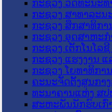
ກະຊວງ ວັດທະນະທຳ
ກະຊວງ ສາທາລະນະ
ກະຊວງ ສຶກສາທິການ
ກະຊວງ ອຸດສາຫະກຳ
ກະຊວງ ເຕັກໂນໂລຊີ
ກະຊວງ ແຮງງານ ແລ
ກະຊວງ ໂຍທາທິການ 
ຄະນະຈັດຕັ້ງສູນກາງ
ທະນາຄານແຫ່ງ ສປ
ສະຫະພັນນັກຮົບເກົ