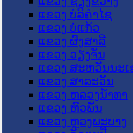
ແຂວງ ຊຽງຂວາງ
ແຂວງ ບໍລິຄໍາໄຊ
ແຂວງ ບໍ່ແກ້ວ
ແຂວງ ຜົ້ງສາລີ
ແຂວງ ວຽງຈັນ
ແຂວງ ສະຫວັນນະເ
ແຂວງ ສາລະວັນ
ແຂວງ ຫລວງນໍ້າທາ
ແຂວງ ຫົວພັນ
ແຂວງ ຫຼວງພະບາງ