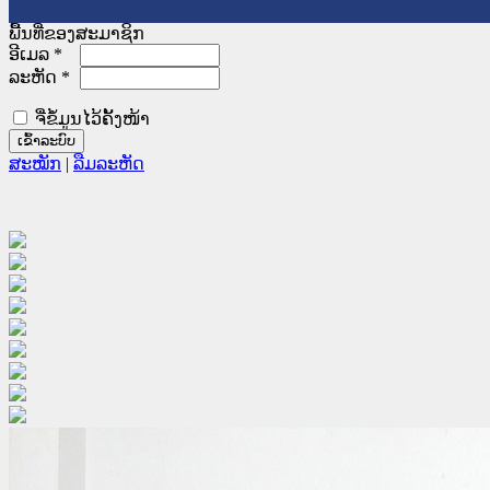
ພື້ນທີ່ຂອງສະມາຊິກ
ອີເມລ
*
ລະຫັດ
*
ຈື່ຂໍ້ມູນໄວ້ຄັ້ງໜ້າ
ສະໝັກ
|
ລືມລະຫັດ