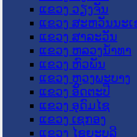
ແຂວງ ວຽງຈັນ
ແຂວງ ສະຫວັນນະເ
ແຂວງ ສາລະວັນ
ແຂວງ ຫລວງນໍ້າທາ
ແຂວງ ຫົວພັນ
ແຂວງ ຫຼວງພະບາງ
ແຂວງ ອັດຕະປື
ແຂວງ ອຸດົມໄຊ
ແຂວງ ເຊກອງ
ແຂວງ ໄຊຍະບູລີ