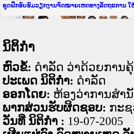
Ministry of Justice Lao PDR
ເຜີຍແຜ່ວັບໄຊຈົດໝາຍເຫດທາງລັດຖະການ ແລະ ແອັບກ
ກະຊວງຍຸຕິທຳ
ຊຸດຝຶກອົບຮົມວຽກງານຈົດໝາຍເຫດທາງລັດຖະການ ໃ
ກອງປະຊຸມທົບທວນຄືນການຈັດຕັ້ງປະຕິບັດວຽກງານຈ
ຝຶກອົບຮົມ ຜູ່ປະສານງານວຽກງານຈົດໝາຍເຫດທາງລັ
ຝຶກອົບຮົມ ຜູ່ປະສານງານວຽກງານຈົດໝາຍເຫດທາງລັດ
ເຜີຍແຜ່ແອັບກົດໝາຍລາວ ແລະ ເວັບໄຊຈົດໝາຍເຫດທ
ເຜີຍແຜ່ແອັບກົດໝາຍລາວ ແລະ ເວັບໄຊຈົດໝາຍເຫດທາ
ຍົກລະດັບວຽກງານຈົດໝາຍເຫດທາງລັດຖະການໃຫ້ຜູ້
ຊຸດຝຶກອົບຮົມວຽກງານຈົດໝາຍເຫດທາງລັດຖະການ ໃ
ນິຕິກໍາ
ຫົວຂໍ້:
ດຳລັດ ວ່າດ້ວຍການຄ
ປະເພດ ນິຕິກໍາ:
ດໍາລັດ
ອອກໂດຍ:
ຫ້ອງວ່າການສຳນ
ພາກສ່ວນຮັບຜິດຊອບ:
ກະຊ
ວັນທີ່ ນິຕິກໍາ :
19-07-2005