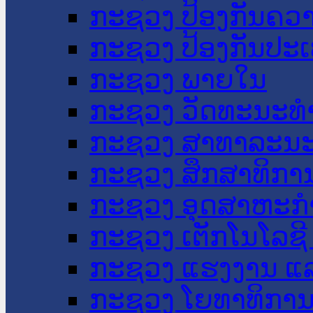
ກະຊວງ ປ້ອງກັນຄວ
ກະຊວງ ປ້ອງກັນປະ
ກະຊວງ ພາຍໃນ
ກະຊວງ ວັດທະນະທຳ
ກະຊວງ ສາທາລະນະ
ກະຊວງ ສຶກສາທິການ
ກະຊວງ ອຸດສາຫະກຳ
ກະຊວງ ເຕັກໂນໂລຊີ
ກະຊວງ ແຮງງານ ແລ
ກະຊວງ ໂຍທາທິການ 