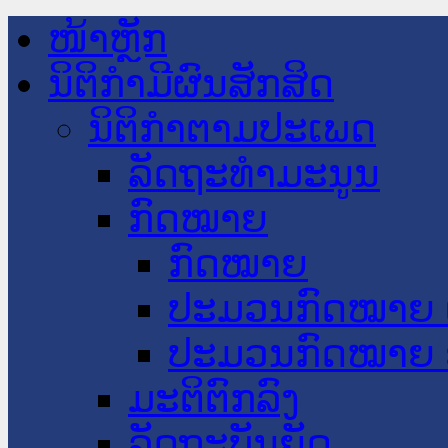
ໜ້າຫຼັກ
ນິຕິກໍາມີຜົນສັກສິດ
ນິຕິກໍາຕາມປະເພດ
ລັດຖະທໍາມະນູນ
ກົດໝາຍ
ກົດໝາຍ
ປະມວນກົດໝາຍ 
ປະມວນກົດໝາຍ 
ມະຕິຕົກລົງ
ລັດຖະບັນຍັດ