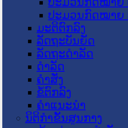
ປະມວນກົດໝາຍ 
ປະມວນກົດໝາຍ 
ມະຕິຕົກລົງ
ລັດຖະບັນຍັດ
ລັດຖະດໍາລັດ
ດໍາລັດ
ຄໍາສັ່ງ
ຂໍ້ຕົກລົງ
ຄໍາແນະນໍາ
ນິຕິກຳຂັ້ນສູນກາງ