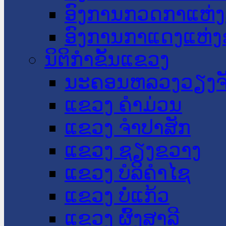
ອົງການກວດກາແຫ່ງ
ອົງການກາແດງແຫ່
ນິຕິກໍາຂັ້ນແຂວງ
ນະ​ຄອນ​ຫລວງວຽງຈ
ແຂວງ ຄໍາມ່ວນ
ແຂວງ ຈໍາປາສັກ
ແຂວງ ຊຽງຂວາງ
ແຂວງ ບໍລິຄໍາໄຊ
ແຂວງ ບໍ່ແກ້ວ
ແຂວງ ຜົ້ງສາລີ