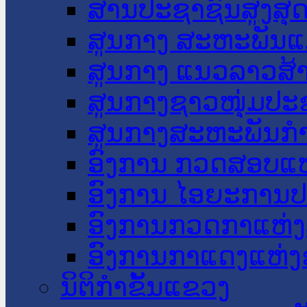
ສານປະຊາຊົນສູງສຸ
ສູນກາງ ສະຫະພັນແ
ສູນກາງ ແນວລາວສ້
ສູນກາງຊາວໜຸ່ມປະ
ສູນກາງສະຫະພັນກ
ອົງການ ກວດສອບແຫ
ອົງການ ໄອຍະການປ
ອົງການກວດກາແຫ່ງ
ອົງການກາແດງແຫ່
ນິຕິກໍາຂັ້ນແຂວງ