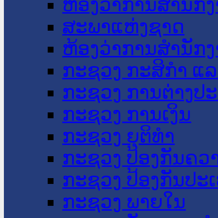
ຫ້ອງວ່າການສໍານັ
ສະພາແຫ່ງຊາດ
ຫ້ອງວ່າການສຳນັກງ
ກະຊວງ ກະສິກຳ ແລະ
ກະຊວງ ການຕ່າງປ
ກະຊວງ ການເງິນ
ກະຊວງ ຍຸຕິທໍາ
ກະຊວງ ປ້ອງກັນຄວ
ກະຊວງ ປ້ອງກັນປະ
ກະຊວງ ພາຍໃນ