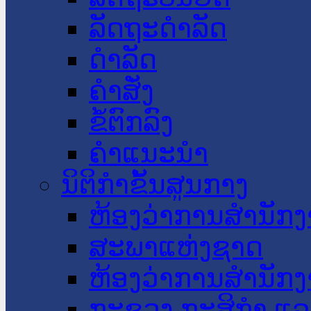
ລັດຖະດໍາລັດ
ດໍາລັດ
ຄໍາສັ່ງ
ຂໍ້ຕົກລົງ
ຄໍາແນະນໍາ
ນິຕິກໍາຂັ້ນສູນກາງ
ຫ້ອງວ່າການສໍານັ
ສະພາແຫ່ງຊາດ
ຫ້ອງວ່າການສຳນັກງ
ກະຊວງ ກະສິກຳ ແລະ