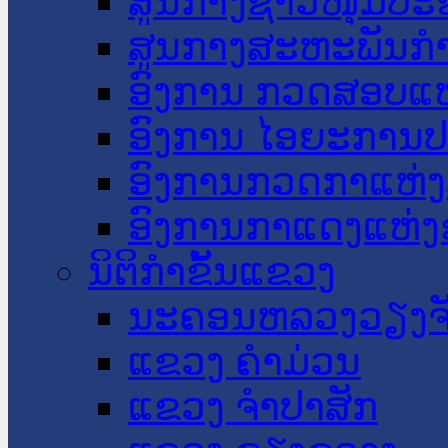
ສູນກາງຊາວໜຸ່ມປະ
ສູນກາງສະຫະພັນກ
ອົງການ ກວດສອບແຫ
ອົງການ ໄອຍະການປ
ອົງການກວດກາແຫ່ງ
ອົງການກາແດງແຫ່
ນິຕິກໍາຂັ້ນແຂວງ
ນະ​ຄອນ​ຫລວງວຽງຈ
ແຂວງ ຄໍາມ່ວນ
ແຂວງ ຈໍາປາສັກ