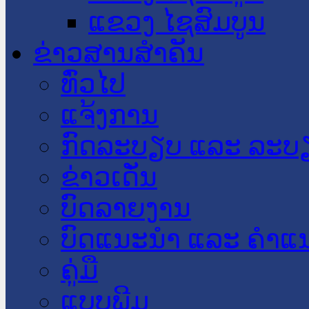
ແຂວງ ໄຊສົມບູນ
ຂ່າວສານສໍາຄັນ
​ທົ່ວ​ໄປ
ແຈ້ງການ
ກົດລະບຽບ ແລະ ລະບ
ຂ່າວເດັ່ນ
ບົດລາຍງານ
ບົດແນະນໍາ ແລະ ຄໍາແ
ຄູ່ມື
ແບບພີມ