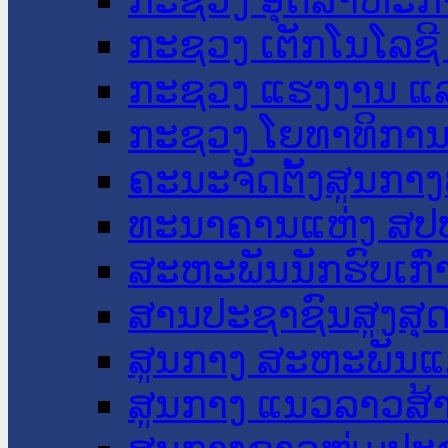
ກະຊວງ ເຕັກໂນໂລຊີ
ກະຊວງ ແຮງງານ ແລ
ກະຊວງ ໂຍທາທິການ 
ຄະນະຈັດຕັ້ງສູນກາງ
ທະນາຄານແຫ່ງ ສປ
ສະຫະພັນນັກຮົບເກົ
ສານປະຊາຊົນສູງສຸ
ສູນກາງ ສະຫະພັນແ
ສູນກາງ ແນວລາວສ້