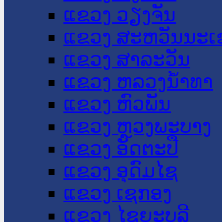
ແຂວງ ວຽງຈັນ
ແຂວງ ສະຫວັນນະເ
ແຂວງ ສາລະວັນ
ແຂວງ ຫລວງນໍ້າທາ
ແຂວງ ຫົວພັນ
ແຂວງ ຫຼວງພະບາງ
ແຂວງ ອັດຕະປື
ແຂວງ ອຸດົມໄຊ
ແຂວງ ເຊກອງ
ແຂວງ ໄຊຍະບູລີ