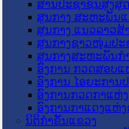
ສານປະຊາຊົນສູງສຸ
ສູນກາງ ສະຫະພັນແ
ສູນກາງ ແນວລາວສ້
ສູນກາງຊາວໜຸ່ມປະ
ສູນກາງສະຫະພັນກ
ອົງການ ກວດສອບແຫ
ອົງການ ໄອຍະການປ
ອົງການກວດກາແຫ່ງ
ອົງການກາແດງແຫ່
ນິຕິກໍາຂັ້ນແຂວງ