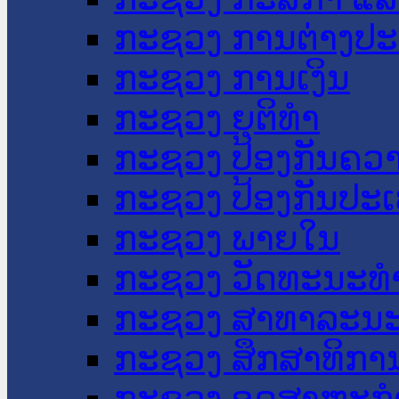
ກະຊວງ ການຕ່າງປ
ກະຊວງ ການເງິນ
ກະຊວງ ຍຸຕິທໍາ
ກະຊວງ ປ້ອງກັນຄວ
ກະຊວງ ປ້ອງກັນປະ
ກະຊວງ ພາຍໃນ
ກະຊວງ ວັດທະນະທຳ
ກະຊວງ ສາທາລະນະ
ກະຊວງ ສຶກສາທິການ
ກະຊວງ ອຸດສາຫະກຳ