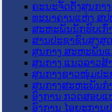
ຄະນະຈັດຕັ້ງສູນກາງ
ທະນາຄານແຫ່ງ ສປ
ສະຫະພັນນັກຮົບເກົ
ສານປະຊາຊົນສູງສຸ
ສູນກາງ ສະຫະພັນແ
ສູນກາງ ແນວລາວສ້
ສູນກາງຊາວໜຸ່ມປະ
ສູນກາງສະຫະພັນກ
ອົງການ ກວດສອບແຫ
ອົງການ ໄອຍະການປ