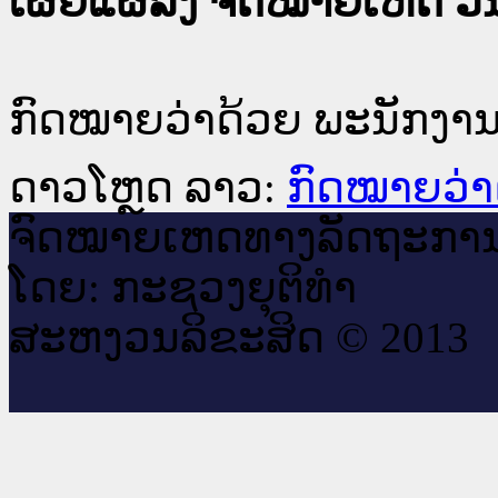
ເຜີຍແຜ່ລົງ ຈົດໝາຍເຫດ ວັນທ
ກົດໝາຍວ່າດ້ວຍ ພະນັກງາ
ດາວໂຫຼດ ລາວ:
ກົດໝາຍວ່າ
ຈົດ​ໝາຍ​ເຫດ​ທາງ​ລັດ​ຖະ​ກາ
ໂດຍ: ກະ​ຊວງຍຸ​ຕິ​ທຳ
ສະ​ຫງວນ​ລິ​ຂະ​ສິດ © 2013