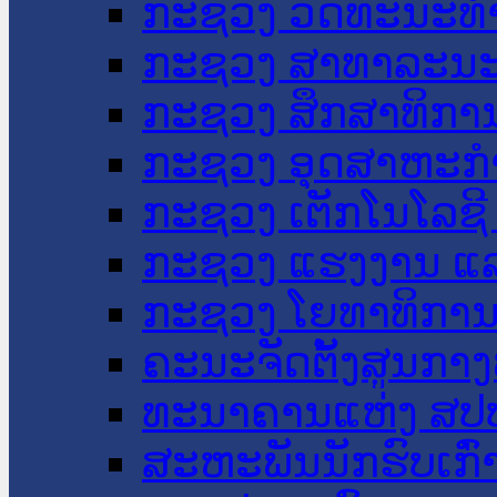
ກະຊວງ ວັດທະນະທຳ
ກະຊວງ ສາທາລະນະ
ກະຊວງ ສຶກສາທິການ
ກະຊວງ ອຸດສາຫະກຳ
ກະຊວງ ເຕັກໂນໂລຊີ
ກະຊວງ ແຮງງານ ແລ
ກະຊວງ ໂຍທາທິການ 
ຄະນະຈັດຕັ້ງສູນກາງ
ທະນາຄານແຫ່ງ ສປ
ສະຫະພັນນັກຮົບເກົ