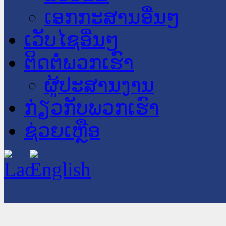
ເອກກະສານອື່ນໆ
ເວັບໄຊອື່ນໆ
ຕິດຕໍ່ພວກເຮົາ
ຜູ້ປະສານງານ
ກ່ຽວກັບພວກເຮົາ
ຊ່ວຍເຫຼືອ