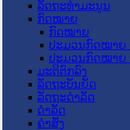
ລັດຖະທໍາມະນູນ
ກົດໝາຍ
ກົດໝາຍ
ປະມວນກົດໝາຍ 
ປະມວນກົດໝາຍ 
ມະຕິຕົກລົງ
ລັດຖະບັນຍັດ
ລັດຖະດໍາລັດ
ດໍາລັດ
ຄໍາສັ່ງ