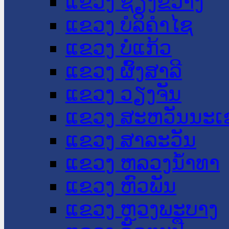
ແຂວງ ຊຽງຂວາງ
ແຂວງ ບໍລິຄໍາໄຊ
ແຂວງ ບໍ່ແກ້ວ
ແຂວງ ຜົ້ງສາລີ
ແຂວງ ວຽງຈັນ
ແຂວງ ສະຫວັນນະເ
ແຂວງ ສາລະວັນ
ແຂວງ ຫລວງນໍ້າທາ
ແຂວງ ຫົວພັນ
ແຂວງ ຫຼວງພະບາງ