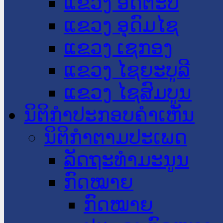
ແຂວງ ອັດຕະປື
ແຂວງ ອຸດົມໄຊ
ແຂວງ ເຊກອງ
ແຂວງ ໄຊຍະບູລີ
ແຂວງ ໄຊສົມບູນ
ນິຕິກໍາປະກອບຄໍາເຫັນ
ນິຕິກໍາຕາມປະເພດ
ລັດຖະທໍາມະນູນ
ກົດໝາຍ
ກົດໝາຍ