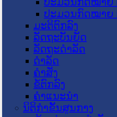
ປະມວນກົດໝາຍ 
ປະມວນກົດໝາຍ 
ມະຕິຕົກລົງ
ລັດຖະບັນຍັດ
ລັດຖະດໍາລັດ
ດໍາລັດ
ຄໍາສັ່ງ
ຂໍ້ຕົກລົງ
ຄໍາແນະນໍາ
ນິຕິກຳຂັ້ນສູນກາງ