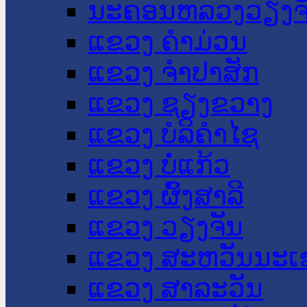
ນະ​ຄອນ​ຫລວງວຽງຈ
ແຂວງ ຄໍາມ່ວນ
ແຂວງ ຈໍາປາສັກ
ແຂວງ ຊຽງຂວາງ
ແຂວງ ບໍລິຄໍາໄຊ
ແຂວງ ບໍ່ແກ້ວ
ແຂວງ ຜົ້ງສາລີ
ແຂວງ ວຽງຈັນ
ແຂວງ ສະຫວັນນະເ
ແຂວງ ສາລະວັນ