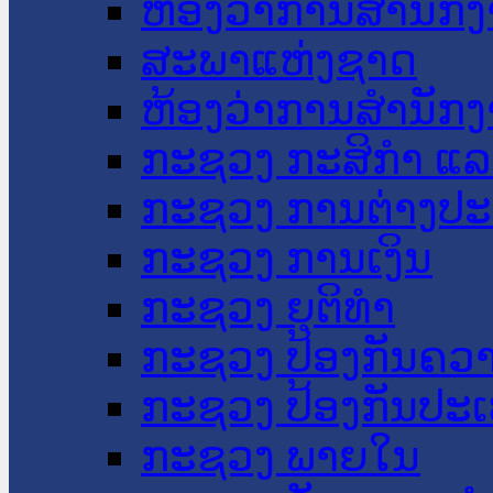
ຫ້ອງວ່າການສໍານັ
ສະພາແຫ່ງຊາດ
ຫ້ອງວ່າການສຳນັກງ
ກະຊວງ ກະສິກຳ ແລະ
ກະຊວງ ການຕ່າງປ
ກະຊວງ ການເງິນ
ກະຊວງ ຍຸຕິທໍາ
ກະຊວງ ປ້ອງກັນຄວ
ກະຊວງ ປ້ອງກັນປະ
ກະຊວງ ພາຍໃນ