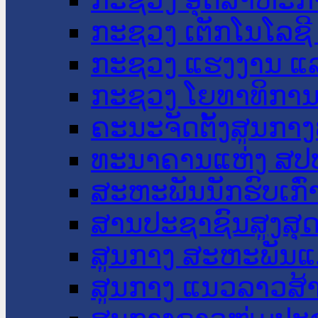
ກະຊວງ ເຕັກໂນໂລຊີ
ກະຊວງ ແຮງງານ ແລ
ກະຊວງ ໂຍທາທິການ 
ຄະນະຈັດຕັ້ງສູນກາງ
ທະນາຄານແຫ່ງ ສປ
ສະຫະພັນນັກຮົບເກົ
ສານປະຊາຊົນສູງສຸ
ສູນກາງ ສະຫະພັນແ
ສູນກາງ ແນວລາວສ້