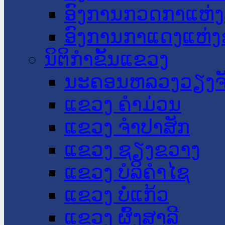
ອົງການກວດກາແຫ່ງ
ອົງການກາແດງແຫ່
ນິຕິກໍາຂັ້ນແຂວງ
ນະ​ຄອນ​ຫລວງວຽງຈ
ແຂວງ ຄໍາມ່ວນ
ແຂວງ ຈໍາປາສັກ
ແຂວງ ຊຽງຂວາງ
ແຂວງ ບໍລິຄໍາໄຊ
ແຂວງ ບໍ່ແກ້ວ
ແຂວງ ຜົ້ງສາລີ