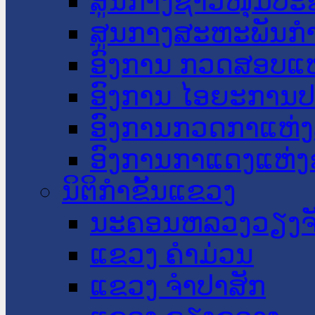
ສູນກາງຊາວໜຸ່ມປະ
ສູນກາງສະຫະພັນກ
ອົງການ ກວດສອບແຫ
ອົງການ ໄອຍະການປ
ອົງການກວດກາແຫ່ງ
ອົງການກາແດງແຫ່
ນິຕິກໍາຂັ້ນແຂວງ
ນະ​ຄອນ​ຫລວງວຽງຈ
ແຂວງ ຄໍາມ່ວນ
ແຂວງ ຈໍາປາສັກ