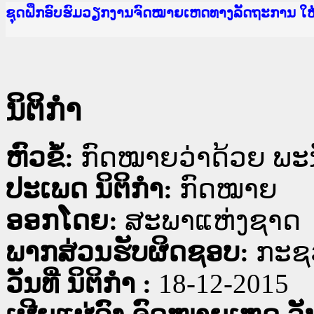
Ministry of Justice Lao PDR
ເຜີຍແຜ່ວັບໄຊຈົດໝາຍເຫດທາງລັດຖະການ ແລະ ແອັບກ
ກະຊວງຍຸຕິທຳ
ຊຸດຝຶກອົບຮົມວຽກງານຈົດໝາຍເຫດທາງລັດຖະການ ໃ
ກອງປະຊຸມທົບທວນຄືນການຈັດຕັ້ງປະຕິບັດວຽກງານຈ
ຝຶກອົບຮົມ ຜູ່ປະສານງານວຽກງານຈົດໝາຍເຫດທາງລັ
ຝຶກອົບຮົມ ຜູ່ປະສານງານວຽກງານຈົດໝາຍເຫດທາງລັດ
ເຜີຍແຜ່ແອັບກົດໝາຍລາວ ແລະ ເວັບໄຊຈົດໝາຍເຫດທ
ເຜີຍແຜ່ແອັບກົດໝາຍລາວ ແລະ ເວັບໄຊຈົດໝາຍເຫດທາ
ຍົກລະດັບວຽກງານຈົດໝາຍເຫດທາງລັດຖະການໃຫ້ຜູ້
ຊຸດຝຶກອົບຮົມວຽກງານຈົດໝາຍເຫດທາງລັດຖະການ ໃ
ນິຕິກໍາ
ຫົວຂໍ້:
ກົດໝາຍວ່າດ້ວຍ ພະ
ປະເພດ ນິຕິກໍາ:
ກົດໝາຍ
ອອກໂດຍ:
ສະພາແຫ່ງຊາດ
ພາກສ່ວນຮັບຜິດຊອບ:
ກະຊ
ວັນທີ່ ນິຕິກໍາ :
18-12-2015