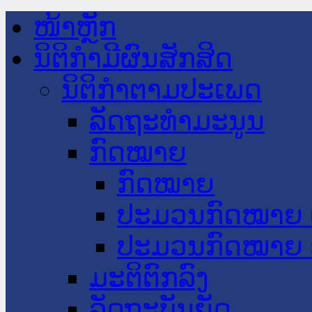
ໜ້າຫຼັກ
ນິຕິກໍາມີຜົນສັກສິດ
ນິຕິກໍາຕາມປະເພດ
ລັດຖະທໍາມະນູນ
ກົດໝາຍ
ກົດໝາຍ
ປະມວນກົດໝາຍ 
ປະມວນກົດໝາຍ 
ມະຕິຕົກລົງ
ລັດຖະບັນຍັດ