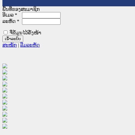
ພື້ນທີ່ຂອງສະມາຊິກ
ອີເມລ
*
ລະຫັດ
*
ຈື່ຂໍ້ມູນໄວ້ຄັ້ງໜ້າ
ສະໝັກ
|
ລືມລະຫັດ