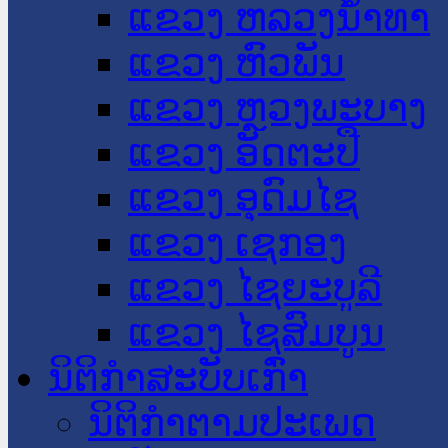
ແຂວງ ຫລວງນໍ້າທາ
ແຂວງ ຫົວພັນ
ແຂວງ ຫຼວງພະບາງ
ແຂວງ ອັດຕະປື
ແຂວງ ອຸດົມໄຊ
ແຂວງ ເຊກອງ
ແຂວງ ໄຊຍະບູລີ
ແຂວງ ໄຊສົມບູນ
ນິຕິກໍາສະບັບເກົ່າ
ນິຕິກຳຕາມປະເພດ