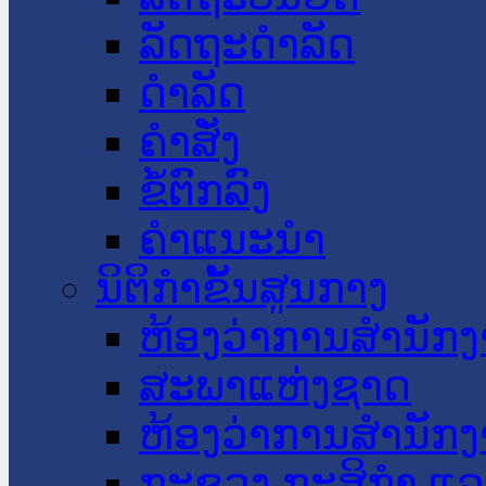
ລັດຖະດໍາລັດ
ດໍາລັດ
ຄໍາສັ່ງ
ຂໍ້ຕົກລົງ
ຄໍາແນະນໍາ
ນິຕິກໍາຂັ້ນສູນກາງ
ຫ້ອງວ່າການສໍານັ
ສະພາແຫ່ງຊາດ
ຫ້ອງວ່າການສຳນັກງ
ກະຊວງ ກະສິກຳ ແລະ