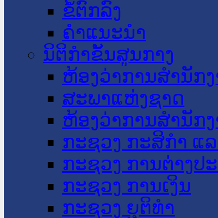
ຂໍ້ຕົກລົງ
ຄໍາແນະນໍາ
ນິຕິກໍາຂັ້ນສູນກາງ
ຫ້ອງວ່າການສໍານັ
ສະພາແຫ່ງຊາດ
ຫ້ອງວ່າການສຳນັກງ
ກະຊວງ ກະສິກຳ ແລະ
ກະຊວງ ການຕ່າງປ
ກະຊວງ ການເງິນ
ກະຊວງ ຍຸຕິທໍາ