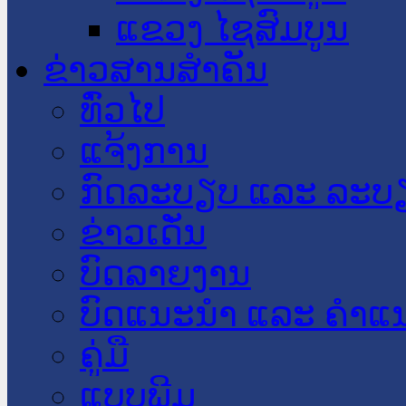
ແຂວງ ໄຊສົມບູນ
ຂ່າວສານສໍາຄັນ
​ທົ່ວ​ໄປ
ແຈ້ງການ
ກົດລະບຽບ ແລະ ລະບ
ຂ່າວເດັ່ນ
ບົດລາຍງານ
ບົດແນະນໍາ ແລະ ຄໍາແ
ຄູ່ມື
ແບບພີມ