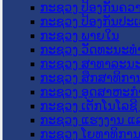
ກະຊວງ ປ້ອງກັນຄວ
ກະຊວງ ປ້ອງກັນປະ
ກະຊວງ ພາຍໃນ
ກະຊວງ ວັດທະນະທຳ
ກະຊວງ ສາທາລະນະ
ກະຊວງ ສຶກສາທິການ
ກະຊວງ ອຸດສາຫະກຳ
ກະຊວງ ເຕັກໂນໂລຊີ
ກະຊວງ ແຮງງານ ແລ
ກະຊວງ ໂຍທາທິການ 