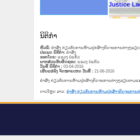
ດໝາຍເຫດທາງລັດຖະການໃຫ້ຜູ້ປະສານງານ
ນການຈັດຕັ້ງປະຕິບັດວຽກງານຈົດໝາຍເຫດ
ສານງານວຽກງານຈົດໝາຍເຫດທາງລັດຖະການ
ສານງານວຽກງານຈົດໝາຍເຫດທາງລັດຖະການ
ດໝາຍລາວ ແລະ ເວັບໄຊຈົດໝາຍເຫດທາງ
ດໝາຍລາວ ແລະ ເວັບໄຊຈົດໝາຍເຫດທາງ
ກງານຈົດໝາຍເຫດທາງລັດຖະການ ໃຫ້ຜູ້
ກງານຈົດໝາຍເຫດທາງລັດຖະການ ໃຫ້ຜູ້
Ministry of Justice Lao PDR
ທີ່ ວິທະຍາຄານສັນຕິບານປະຊາຊົນ
ທີ່ ວິທະຍາຄານຕຳຫຼວດປະຊາຊົນ
ານສະພາປະຊາຊົນ ພາກເໜືອ
ງານສະພາປະຊາຊົນ ພາກກາງ
ຂັ້ນແຂວງພາກເໜືອ
ສຳລັບ ພາກກາງ
ທາງລັດຖະການ
ສຳລັບ ພາກໃຕ້
ນິຕິກໍາ
ຫົວຂໍ້:
ຄຳສັ່ງ ກ່ຽວກັບການຫ້າມປຸກສ້າງກິດຈະການຕ່າງໆລ
ປະເພດ ນິຕິກໍາ:
ຄໍາສັ່ງ
ອອກໂດຍ:
ແຂວງ ບໍ່ແກ້ວ
ພາກສ່ວນຮັບຜິດຊອບ:
ແຂວງ ບໍ່ແກ້ວ
ວັນທີ່ ນິຕິກໍາ :
03-04-2016
ເຜີຍແຜ່ລົງ ຈົດໝາຍເຫດ ວັນທີ່ :
21-06-2016
ຄຳສັ່ງ ກ່ຽວກັບການຫ້າມປຸກສ້າງກິດຈະການຕ່າງໆລຽບຕາມ
ດາວໂຫຼດ ລາວ:
ຄຳສັ່ງ ກ່ຽວກັບການຫ້າມປຸກສ້າງກິດຈະກາ