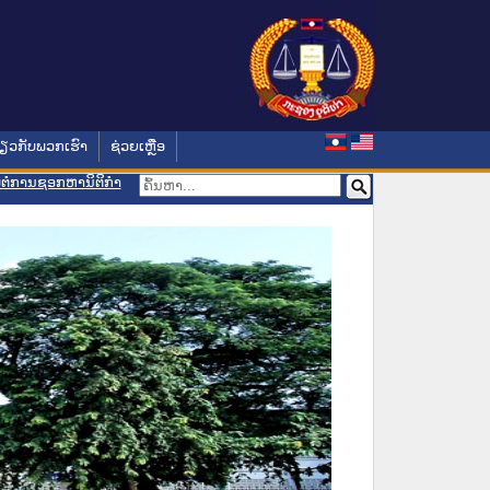
່ຽວກັບພວກເຮົາ
ຊ່ວຍເຫຼືອ
ອມຕໍ່ການຊອກຫານິຕິກຳ