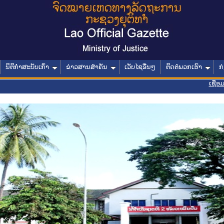
ນິຕິກໍາສະບັບເກົ່າ
ຂ່າວສານສໍາຄັນ
ເວັບໄຊອື່ນໆ
ຕິດຕໍ່ພວກເຮົາ
ກ
ເຊື່