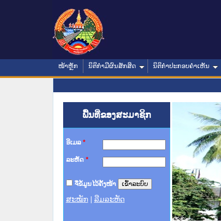
ໜ້າຫຼັກ
ນິຕິກໍາມີຜົນສັກສິດ
ນິຕິກໍາປະກອບຄໍາເຫັນ
ພື້ນທີ່ຂອງສະມາຊິກ
ອີເມລ
*
ລະຫັດ
*
ຈື່ຂໍ້ມູນໄວ້ຄັ້ງໜ້າ
ສະໝັກ
|
ລືມລະຫັດ