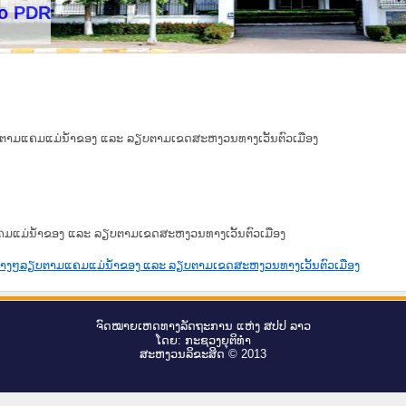
ຽບຕາມແຄມແມ່ນ້ຳຂອງ ແລະ ລຽບຕາມເຂດສະຫງວນທາງເວັ້ນຕົວເມືອງ
ແຄມແມ່ນ້ຳຂອງ ແລະ ລຽບຕາມເຂດສະຫງວນທາງເວັ້ນຕົວເມືອງ
ນຕ່າງໆລຽບຕາມແຄມແມ່ນ້ຳຂອງ ແລະ ລຽບຕາມເຂດສະຫງວນທາງເວັ້ນຕົວເມືອງ
ຈົດ​ໝາຍ​ເຫດ​ທາງ​ລັດ​ຖະ​ການ ແຫ່ງ ສ​ປ​ປ ລາວ
ໂດຍ: ກະ​ຊວງຍຸ​ຕິ​ທຳ
ສະ​ຫງວນ​ລິ​ຂະ​ສິດ © 2013