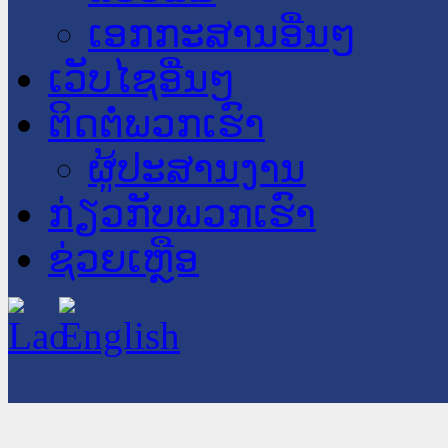
ເອກກະສານອື່ນໆ
ເວັບໄຊອື່ນໆ
ຕິດຕໍ່ພວກເຮົາ
ຜູ້ປະສານງານ
ກ່ຽວກັບພວກເຮົາ
ຊ່ວຍເຫຼືອ