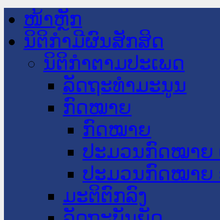
ໜ້າຫຼັກ
ນິຕິກໍາມີຜົນສັກສິດ
ນິຕິກໍາຕາມປະເພດ
ລັດຖະທໍາມະນູນ
ກົດໝາຍ
ກົດໝາຍ
ປະມວນກົດໝາຍ 
ປະມວນກົດໝາຍ 
ມະຕິຕົກລົງ
ລັດຖະບັນຍັດ