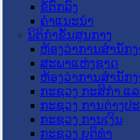
ຂໍ້ຕົກລົງ
ຄໍາແນະນໍາ
ນິຕິກໍາຂັ້ນສູນກາງ
ຫ້ອງວ່າການສໍານັ
ສະພາແຫ່ງຊາດ
ຫ້ອງວ່າການສຳນັກງ
ກະຊວງ ກະສິກຳ ແລະ
ກະຊວງ ການຕ່າງປ
ກະຊວງ ການເງິນ
ກະຊວງ ຍຸຕິທໍາ