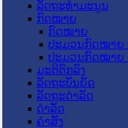
ລັດຖະທໍາມະນູນ
ກົດໝາຍ
ກົດໝາຍ
ປະມວນກົດໝາຍ 
ປະມວນກົດໝາຍ 
ມະຕິຕົກລົງ
ລັດຖະບັນຍັດ
ລັດຖະດໍາລັດ
ດໍາລັດ
ຄໍາສັ່ງ