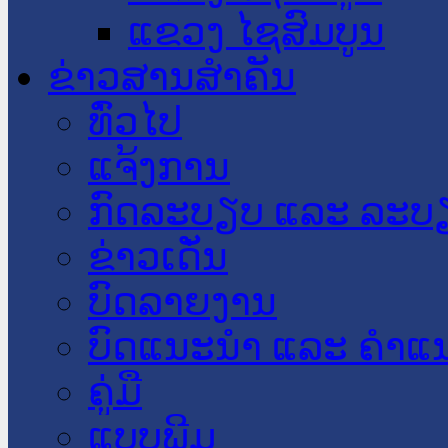
ແຂວງ ໄຊສົມບູນ
ຂ່າວສານສໍາຄັນ
​ທົ່ວ​ໄປ
ແຈ້ງການ
ກົດລະບຽບ ແລະ ລະບ
ຂ່າວເດັ່ນ
ບົດລາຍງານ
ບົດແນະນໍາ ແລະ ຄໍາແ
ຄູ່ມື
ແບບພີມ