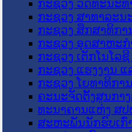
ກະຊວງ ວັດທະນະທຳ
ກະຊວງ ສາທາລະນະ
ກະຊວງ ສຶກສາທິການ
ກະຊວງ ອຸດສາຫະກຳ
ກະຊວງ ເຕັກໂນໂລຊີ
ກະຊວງ ແຮງງານ ແລ
ກະຊວງ ໂຍທາທິການ 
ຄະນະຈັດຕັ້ງສູນກາງ
ທະນາຄານແຫ່ງ ສປ
ສະຫະພັນນັກຮົບເກົ