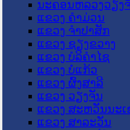
ນະ​ຄອນ​ຫລວງວຽງຈ
ແຂວງ ຄໍາມ່ວນ
ແຂວງ ຈໍາປາສັກ
ແຂວງ ຊຽງຂວາງ
ແຂວງ ບໍລິຄໍາໄຊ
ແຂວງ ບໍ່ແກ້ວ
ແຂວງ ຜົ້ງສາລີ
ແຂວງ ວຽງຈັນ
ແຂວງ ສະຫວັນນະເ
ແຂວງ ສາລະວັນ