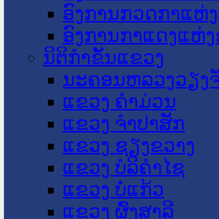
ອົງການກວດກາແຫ່ງ
ອົງການກາແດງແຫ່
ນິຕິກໍາຂັ້ນແຂວງ
ນະ​ຄອນ​ຫລວງວຽງຈ
ແຂວງ ຄໍາມ່ວນ
ແຂວງ ຈໍາປາສັກ
ແຂວງ ຊຽງຂວາງ
ແຂວງ ບໍລິຄໍາໄຊ
ແຂວງ ບໍ່ແກ້ວ
ແຂວງ ຜົ້ງສາລີ