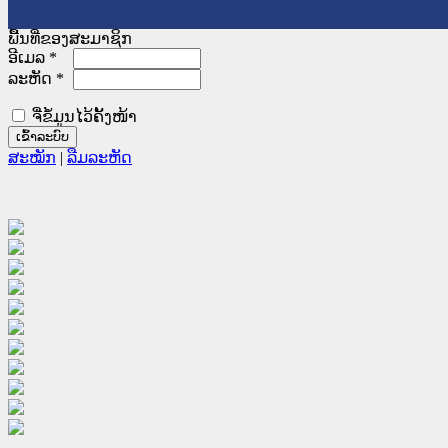
ພື້ນທີ່ຂອງສະມາຊິກ
ອີເມລ
*
ລະຫັດ
*
ຈື່ຂໍ້ມູນໄວ້ຄັ້ງໜ້າ
ສະໝັກ
|
ລືມລະຫັດ