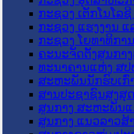
ກະຊວງ ເຕັກໂນໂລຊີ
ກະຊວງ ແຮງງານ ແລ
ກະຊວງ ໂຍທາທິການ 
ຄະນະຈັດຕັ້ງສູນກາງ
ທະນາຄານແຫ່ງ ສປ
ສະຫະພັນນັກຮົບເກົ
ສານປະຊາຊົນສູງສຸ
ສູນກາງ ສະຫະພັນແ
ສູນກາງ ແນວລາວສ້