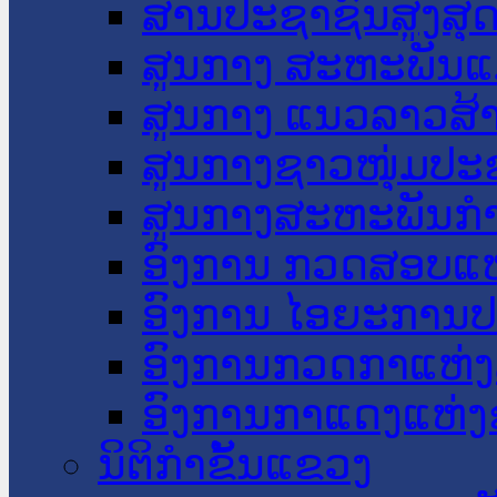
ສານປະຊາຊົນສູງສຸ
ສູນກາງ ສະຫະພັນແ
ສູນກາງ ແນວລາວສ້
ສູນກາງຊາວໜຸ່ມປະ
ສູນກາງສະຫະພັນກ
ອົງການ ກວດສອບແຫ
ອົງການ ໄອຍະການປ
ອົງການກວດກາແຫ່ງ
ອົງການກາແດງແຫ່
ນິຕິກໍາຂັ້ນແຂວງ