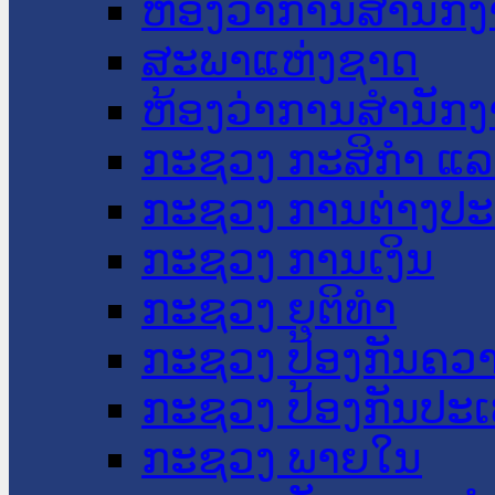
ຫ້ອງວ່າການສໍານັ
ສະພາແຫ່ງຊາດ
ຫ້ອງວ່າການສຳນັກງ
ກະຊວງ ກະສິກຳ ແລະ
ກະຊວງ ການຕ່າງປ
ກະຊວງ ການເງິນ
ກະຊວງ ຍຸຕິທໍາ
ກະຊວງ ປ້ອງກັນຄວ
ກະຊວງ ປ້ອງກັນປະ
ກະຊວງ ພາຍໃນ