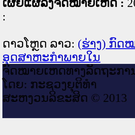
ເຜີຍແຜ່ລົງຈົດໝາຍເຫດ :
2
:
ດາວໂຫຼດ ລາວ:
(ຮ່າງ) ກົດ
ອຸດສາຫະກຳພາຍໃນ
ຈົດ​ໝາຍ​ເຫດ​ທາງ​ລັດ​ຖະ​ກາ
ໂດຍ: ກະ​ຊວງຍຸ​ຕິ​ທຳ
ສະ​ຫງວນ​ລິ​ຂະ​ສິດ © 2013