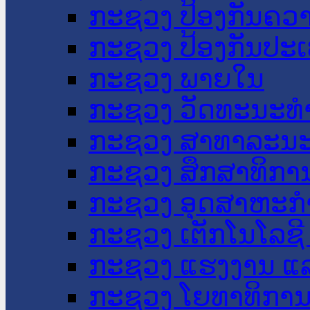
ກະຊວງ ປ້ອງກັນຄວ
ກະຊວງ ປ້ອງກັນປະ
ກະຊວງ ພາຍໃນ
ກະຊວງ ວັດທະນະທຳ
ກະຊວງ ສາທາລະນະ
ກະຊວງ ສຶກສາທິການ
ກະຊວງ ອຸດສາຫະກຳ
ກະຊວງ ເຕັກໂນໂລຊີ
ກະຊວງ ແຮງງານ ແລ
ກະຊວງ ໂຍທາທິການ 