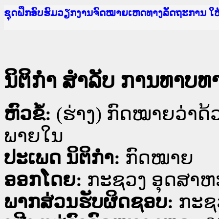
Ministry of Justice Lao PDR
ເຜີຍແຜ່ວັບໄຊຈົດໝາຍເຫດທາງລັດຖະການ ແລະ ແອັບກ
ກະຊວງຍຸຕິທຳ
ຊຸດຝຶກອົບຮົມວຽກງານຈົດໝາຍເຫດທາງລັດຖະການ ໃ
ກອງປະຊຸມທົບທວນຄືນການຈັດຕັ້ງປະຕິບັດວຽກງານຈ
ຝຶກອົບຮົມ ຜູ່ປະສານງານວຽກງານຈົດໝາຍເຫດທາງລັ
ຝຶກອົບຮົມ ຜູ່ປະສານງານວຽກງານຈົດໝາຍເຫດທາງລັດ
ເຜີຍແຜ່ແອັບກົດໝາຍລາວ ແລະ ເວັບໄຊຈົດໝາຍເຫດທ
ເຜີຍແຜ່ແອັບກົດໝາຍລາວ ແລະ ເວັບໄຊຈົດໝາຍເຫດທາ
ຍົກລະດັບວຽກງານຈົດໝາຍເຫດທາງລັດຖະການໃຫ້ຜູ້
ຊຸດຝຶກອົບຮົມວຽກງານຈົດໝາຍເຫດທາງລັດຖະການ ໃ
ນິຕິກໍາ ສໍາລັບ ການທາບທ
ຫົວຂໍ້:
(ຮ່າງ) ກົດໝາຍວ່າດ
ພາຍໃນ
ປະເພດ ນິຕິກໍາ:
ກົດໝາຍ
ອອກໂດຍ:
ກະຊວງ ອຸດສາຫ
ພາກສ່ວນຮັບຜິດຊອບ:
ກະຊ