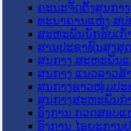
ຄະນະຈັດຕັ້ງສູນກາງ
ທະນາຄານແຫ່ງ ສປ
ສະຫະພັນນັກຮົບເກົ
ສານປະຊາຊົນສູງສຸ
ສູນກາງ ສະຫະພັນແ
ສູນກາງ ແນວລາວສ້
ສູນກາງຊາວໜຸ່ມປະ
ສູນກາງສະຫະພັນກ
ອົງການ ກວດສອບແຫ
ອົງການ ໄອຍະການປ