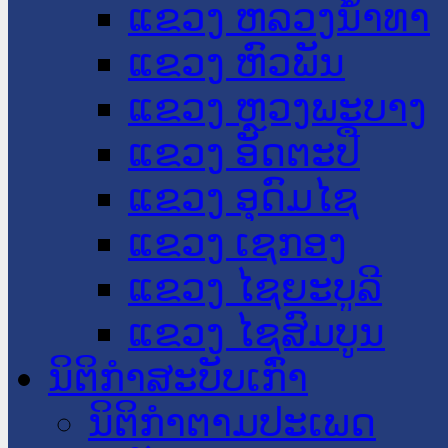
ແຂວງ ຫລວງນໍ້າທາ
ແຂວງ ຫົວພັນ
ແຂວງ ຫຼວງພະບາງ
ແຂວງ ອັດຕະປື
ແຂວງ ອຸດົມໄຊ
ແຂວງ ເຊກອງ
ແຂວງ ໄຊຍະບູລີ
ແຂວງ ໄຊສົມບູນ
ນິຕິກໍາສະບັບເກົ່າ
ນິຕິກຳຕາມປະເພດ