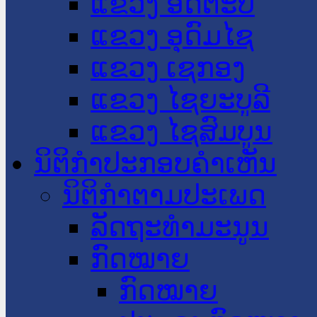
ແຂວງ ອັດຕະປື
ແຂວງ ອຸດົມໄຊ
ແຂວງ ເຊກອງ
ແຂວງ ໄຊຍະບູລີ
ແຂວງ ໄຊສົມບູນ
ນິຕິກໍາປະກອບຄໍາເຫັນ
ນິຕິກໍາຕາມປະເພດ
ລັດຖະທໍາມະນູນ
ກົດໝາຍ
ກົດໝາຍ