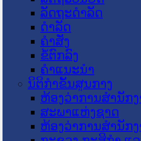
ລັດຖະດໍາລັດ
ດໍາລັດ
ຄໍາສັ່ງ
ຂໍ້ຕົກລົງ
ຄໍາແນະນໍາ
ນິຕິກໍາຂັ້ນສູນກາງ
ຫ້ອງວ່າການສໍານັ
ສະພາແຫ່ງຊາດ
ຫ້ອງວ່າການສຳນັກງ
ກະຊວງ ກະສິກຳ ແລະ