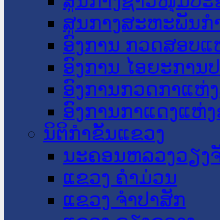
ສູນກາງຊາວໜຸ່ມປະ
ສູນກາງສະຫະພັນກ
ອົງການ ກວດສອບແຫ
ອົງການ ໄອຍະການປ
ອົງການກວດກາແຫ່ງ
ອົງການກາແດງແຫ່
ນິຕິກໍາຂັ້ນແຂວງ
ນະ​ຄອນ​ຫລວງວຽງຈ
ແຂວງ ຄໍາມ່ວນ
ແຂວງ ຈໍາປາສັກ