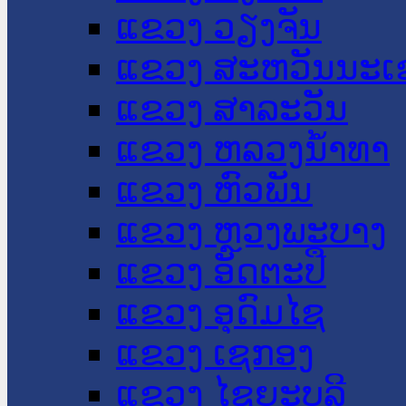
ແຂວງ ວຽງຈັນ
ແຂວງ ສະຫວັນນະເ
ແຂວງ ສາລະວັນ
ແຂວງ ຫລວງນໍ້າທາ
ແຂວງ ຫົວພັນ
ແຂວງ ຫຼວງພະບາງ
ແຂວງ ອັດຕະປື
ແຂວງ ອຸດົມໄຊ
ແຂວງ ເຊກອງ
ແຂວງ ໄຊຍະບູລີ