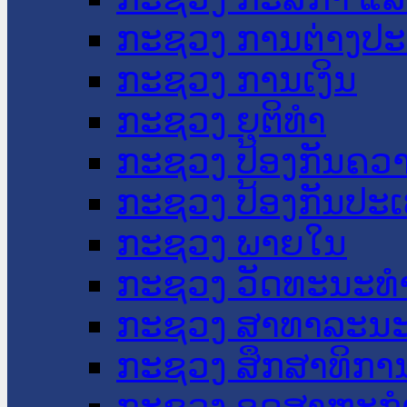
ກະຊວງ ການຕ່າງປ
ກະຊວງ ການເງິນ
ກະຊວງ ຍຸຕິທໍາ
ກະຊວງ ປ້ອງກັນຄວ
ກະຊວງ ປ້ອງກັນປະ
ກະຊວງ ພາຍໃນ
ກະຊວງ ວັດທະນະທຳ
ກະຊວງ ສາທາລະນະ
ກະຊວງ ສຶກສາທິການ
ກະຊວງ ອຸດສາຫະກຳ