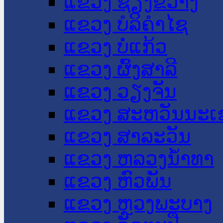
ແຂວງ ຊຽງຂວາງ
ແຂວງ ບໍລິຄໍາໄຊ
ແຂວງ ບໍ່ແກ້ວ
ແຂວງ ຜົ້ງສາລີ
ແຂວງ ວຽງຈັນ
ແຂວງ ສະຫວັນນະເ
ແຂວງ ສາລະວັນ
ແຂວງ ຫລວງນໍ້າທາ
ແຂວງ ຫົວພັນ
ແຂວງ ຫຼວງພະບາງ