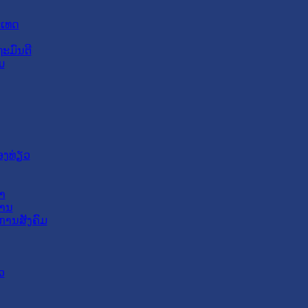
ະເທດ
ະມົນຕີ
ມ
ອງທ່ຽວ
າ
ສານ
ການສັງຄົມ
ວ