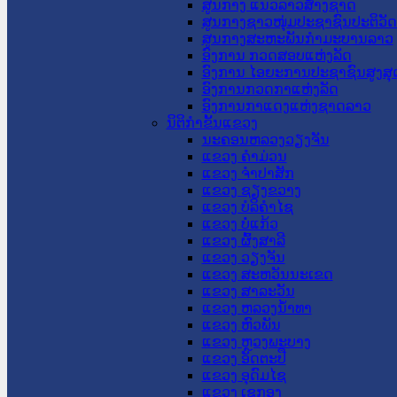
ສູນກາງ ແນວລາວສ້າງຊາດ
ສູນກາງຊາວໜຸ່ມປະຊາຊົນປະຕິວັ
ສູນກາງສະຫະພັນກຳມະບານລາວ
ອົງການ ກວດສອບແຫ່ງລັດ
ອົງການ ໄອຍະການປະຊາຊົນສູງສຸ
ອົງການກວດກາແຫ່ງລັດ
ອົງການກາແດງແຫ່ງຊາດລາວ
ນິຕິກໍາຂັ້ນແຂວງ
ນະ​ຄອນ​ຫລວງວຽງຈັນ
ແຂວງ ຄໍາມ່ວນ
ແຂວງ ຈໍາປາສັກ
ແຂວງ ຊຽງຂວາງ
ແຂວງ ບໍລິຄໍາໄຊ
ແຂວງ ບໍ່ແກ້ວ
ແຂວງ ຜົ້ງສາລີ
ແຂວງ ວຽງຈັນ
ແຂວງ ສະຫວັນນະເຂດ
ແຂວງ ສາລະວັນ
ແຂວງ ຫລວງນໍ້າທາ
ແຂວງ ຫົວພັນ
ແຂວງ ຫຼວງພະບາງ
ແຂວງ ອັດຕະປື
ແຂວງ ອຸດົມໄຊ
ແຂວງ ເຊກອງ