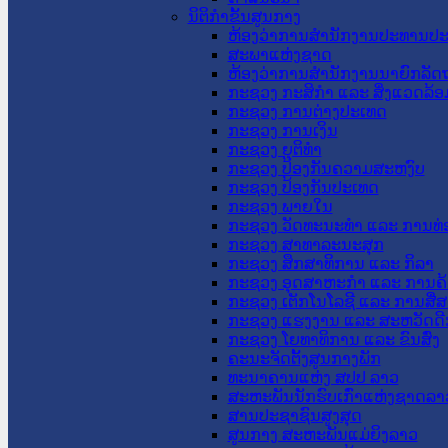
ນິຕິກໍາຂັ້ນສູນກາງ
ຫ້ອງວ່າການສໍານັກງານປະທານປ
ສະພາແຫ່ງຊາດ
ຫ້ອງວ່າການສຳນັກງານນາຍົກລັດຖ
ກະຊວງ ກະສິກຳ ແລະ ສິ່ງແວດລ້ອ
ກະຊວງ ການຕ່າງປະເທດ
ກະຊວງ ການເງິນ
ກະຊວງ ຍຸຕິທໍາ
ກະຊວງ ປ້ອງກັນຄວາມສະຫງົບ
ກະຊວງ ປ້ອງກັນປະເທດ
ກະຊວງ ພາຍໃນ
ກະຊວງ ວັດທະນະທຳ ແລະ ການທ່
ກະຊວງ ສາທາລະນະສຸກ
ກະຊວງ ສຶກສາທິການ ແລະ ກິລາ
ກະຊວງ ອຸດສາຫະກຳ ແລະ ການຄ້
ກະຊວງ ເຕັກໂນໂລຊີ ແລະ ການສື່
ກະຊວງ ແຮງງານ ແລະ ສະຫວັດດີ
ກະຊວງ ໂຍທາທິການ ແລະ ຂົນສົ່ງ
ຄະນະຈັດຕັ້ງສູນກາງພັກ
ທະນາຄານແຫ່ງ ສປປ ລາວ
ສະຫະພັນນັກຮົບເກົ່າແຫ່ງຊາດລາ
ສານປະຊາຊົນສູງສຸດ
ສູນກາງ ສະຫະພັນແມ່ຍິງລາວ