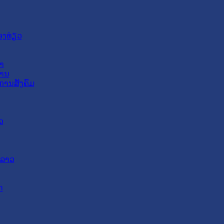
ອງທ່ຽວ
າ
ສານ
ການສັງຄົມ
ວ
ດລາວ
ດ