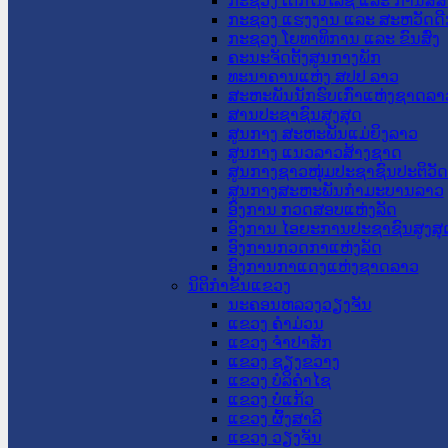
ກະຊວງ ເຕັກໂນໂລຊີ ແລະ ການສື່
ກະຊວງ ແຮງງານ ແລະ ສະຫວັດດີ
ກະຊວງ ໂຍທາທິການ ແລະ ຂົນສົ່ງ
ຄະນະຈັດຕັ້ງສູນກາງພັກ
ທະນາຄານແຫ່ງ ສປປ ລາວ
ສະຫະພັນນັກຮົບເກົ່າແຫ່ງຊາດລາ
ສານປະຊາຊົນສູງສຸດ
ສູນກາງ ສະຫະພັນແມ່ຍິງລາວ
ສູນກາງ ແນວລາວສ້າງຊາດ
ສູນກາງຊາວໜຸ່ມປະຊາຊົນປະຕິວັ
ສູນກາງສະຫະພັນກຳມະບານລາວ
ອົງການ ກວດສອບແຫ່ງລັດ
ອົງການ ໄອຍະການປະຊາຊົນສູງສຸ
ອົງການກວດກາແຫ່ງລັດ
ອົງການກາແດງແຫ່ງຊາດລາວ
ນິຕິກໍາຂັ້ນແຂວງ
ນະ​ຄອນ​ຫລວງວຽງຈັນ
ແຂວງ ຄໍາມ່ວນ
ແຂວງ ຈໍາປາສັກ
ແຂວງ ຊຽງຂວາງ
ແຂວງ ບໍລິຄໍາໄຊ
ແຂວງ ບໍ່ແກ້ວ
ແຂວງ ຜົ້ງສາລີ
ແຂວງ ວຽງຈັນ