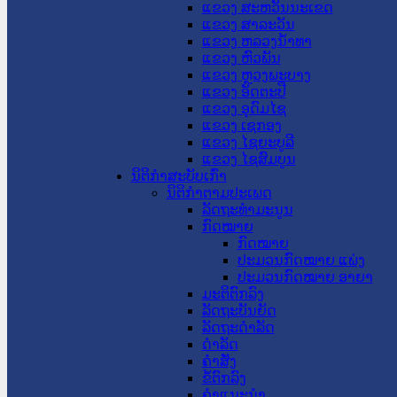
ແຂວງ ສະຫວັນນະເຂດ
ແຂວງ ສາລະວັນ
ແຂວງ ຫລວງນໍ້າທາ
ແຂວງ ຫົວພັນ
ແຂວງ ຫຼວງພະບາງ
ແຂວງ ອັດຕະປື
ແຂວງ ອຸດົມໄຊ
ແຂວງ ເຊກອງ
ແຂວງ ໄຊຍະບູລີ
ແຂວງ ໄຊສົມບູນ
ນິຕິກໍາສະບັບເກົ່າ
ນິຕິກຳຕາມປະເພດ
ລັດຖະທໍາມະນູນ
ກົດໝາຍ
ກົດໝາຍ
ປະມວນກົດໝາຍ ແພ່ງ
ປະມວນກົດໝາຍ ອາຍາ
ມະຕິຕົກລົງ
ລັດຖະບັນຍັດ
ລັດຖະດໍາລັດ
ດໍາລັດ
ຄໍາສັ່ງ
ຂໍ້ຕົກລົງ
ຄໍາແນະນໍາ