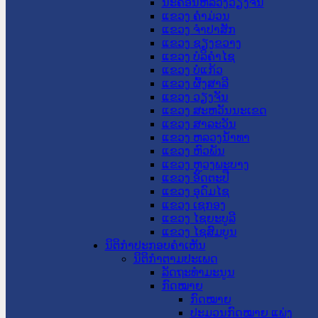
ນະ​ຄອນ​ຫລວງວຽງຈັນ
ແຂວງ ຄໍາມ່ວນ
ແຂວງ ຈໍາປາສັກ
ແຂວງ ຊຽງຂວາງ
ແຂວງ ບໍລິຄໍາໄຊ
ແຂວງ ບໍ່ແກ້ວ
ແຂວງ ຜົ້ງສາລີ
ແຂວງ ວຽງຈັນ
ແຂວງ ສະຫວັນນະເຂດ
ແຂວງ ສາລະວັນ
ແຂວງ ຫລວງນໍ້າທາ
ແຂວງ ຫົວພັນ
ແຂວງ ຫຼວງພະບາງ
ແຂວງ ອັດຕະປື
ແຂວງ ອຸດົມໄຊ
ແຂວງ ເຊກອງ
ແຂວງ ໄຊຍະບູລີ
ແຂວງ ໄຊສົມບູນ
ນິຕິກໍາປະກອບຄໍາເຫັນ
ນິຕິກໍາຕາມປະເພດ
ລັດຖະທໍາມະນູນ
ກົດໝາຍ
ກົດໝາຍ
ປະມວນກົດໝາຍ ແພ່ງ