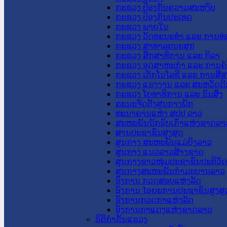
ກະຊວງ ປ້ອງກັນຄວາມສະຫງົບ
ກະຊວງ ປ້ອງກັນປະເທດ
ກະຊວງ ພາຍໃນ
ກະຊວງ ວັດທະນະທຳ ແລະ ການທ່
ກະຊວງ ສາທາລະນະສຸກ
ກະຊວງ ສຶກສາທິການ ແລະ ກິລາ
ກະຊວງ ອຸດສາຫະກຳ ແລະ ການຄ້
ກະຊວງ ເຕັກໂນໂລຊີ ແລະ ການສື່
ກະຊວງ ແຮງງານ ແລະ ສະຫວັດດີ
ກະຊວງ ໂຍທາທິການ ແລະ ຂົນສົ່ງ
ຄະນະຈັດຕັ້ງສູນກາງພັກ
ທະນາຄານແຫ່ງ ສປປ ລາວ
ສະຫະພັນນັກຮົບເກົ່າແຫ່ງຊາດລາ
ສານປະຊາຊົນສູງສຸດ
ສູນກາງ ສະຫະພັນແມ່ຍິງລາວ
ສູນກາງ ແນວລາວສ້າງຊາດ
ສູນກາງຊາວໜຸ່ມປະຊາຊົນປະຕິວັ
ສູນກາງສະຫະພັນກຳມະບານລາວ
ອົງການ ກວດສອບແຫ່ງລັດ
ອົງການ ໄອຍະການປະຊາຊົນສູງສຸ
ອົງການກວດກາແຫ່ງລັດ
ອົງການກາແດງແຫ່ງຊາດລາວ
ນິຕິກໍາຂັ້ນແຂວງ