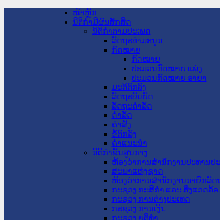
ໜ້າຫຼັກ
ນິຕິກໍາມີຜົນສັກສິດ
ນິຕິກໍາຕາມປະເພດ
ລັດຖະທໍາມະນູນ
ກົດໝາຍ
ກົດໝາຍ
ປະມວນກົດໝາຍ ແພ່ງ
ປະມວນກົດໝາຍ ອາຍາ
ມະຕິຕົກລົງ
ລັດຖະບັນຍັດ
ລັດຖະດໍາລັດ
ດໍາລັດ
ຄໍາສັ່ງ
ຂໍ້ຕົກລົງ
ຄໍາແນະນໍາ
ນິຕິກໍາຂັ້ນສູນກາງ
ຫ້ອງວ່າການສໍານັກງານປະທານປ
ສະພາແຫ່ງຊາດ
ຫ້ອງວ່າການສຳນັກງານນາຍົກລັດຖ
ກະຊວງ ກະສິກຳ ແລະ ສິ່ງແວດລ້ອ
ກະຊວງ ການຕ່າງປະເທດ
ກະຊວງ ການເງິນ
ກະຊວງ ຍຸຕິທໍາ