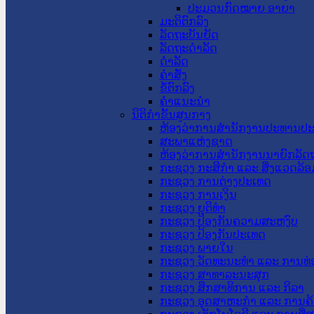
ປະມວນກົດໝາຍ ອາຍາ
ມະຕິຕົກລົງ
ລັດຖະບັນຍັດ
ລັດຖະດໍາລັດ
ດໍາລັດ
ຄໍາສັ່ງ
ຂໍ້ຕົກລົງ
ຄໍາແນະນໍາ
ນິຕິກຳຂັ້ນສູນກາງ
ຫ້ອງວ່າການສໍານັກງານປະທານປ
ສະພາແຫ່ງຊາດ
ຫ້ອງວ່າການສຳນັກງານນາຍົກລັດຖ
ກະຊວງ ກະສິກຳ ແລະ ສິ່ງແວດລ້ອ
ກະຊວງ ການຕ່າງປະເທດ
ກະຊວງ ການເງິນ
ກະຊວງ ຍຸຕິທໍາ
ກະຊວງ ປ້ອງກັນຄວາມສະຫງົບ
ກະຊວງ ປ້ອງກັນປະເທດ
ກະຊວງ ພາຍໃນ
ກະຊວງ ວັດທະນະທຳ ແລະ ການທ່
ກະຊວງ ສາທາລະນະສຸກ
ກະຊວງ ສຶກສາທິການ ແລະ ກິລາ
ກະຊວງ ອຸດສາຫະກຳ ແລະ ການຄ້