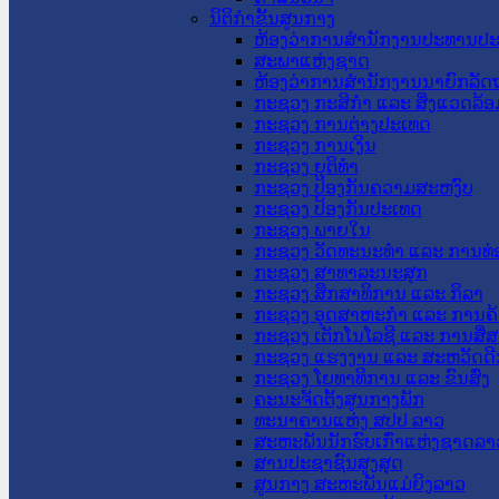
ນິຕິກໍາຂັ້ນສູນກາງ
ຫ້ອງວ່າການສໍານັກງານປະທານປ
ສະພາແຫ່ງຊາດ
ຫ້ອງວ່າການສຳນັກງານນາຍົກລັດຖ
ກະຊວງ ກະສິກຳ ແລະ ສິ່ງແວດລ້ອ
ກະຊວງ ການຕ່າງປະເທດ
ກະຊວງ ການເງິນ
ກະຊວງ ຍຸຕິທໍາ
ກະຊວງ ປ້ອງກັນຄວາມສະຫງົບ
ກະຊວງ ປ້ອງກັນປະເທດ
ກະຊວງ ພາຍໃນ
ກະຊວງ ວັດທະນະທຳ ແລະ ການທ່
ກະຊວງ ສາທາລະນະສຸກ
ກະຊວງ ສຶກສາທິການ ແລະ ກິລາ
ກະຊວງ ອຸດສາຫະກຳ ແລະ ການຄ້
ກະຊວງ ເຕັກໂນໂລຊີ ແລະ ການສື່
ກະຊວງ ແຮງງານ ແລະ ສະຫວັດດີ
ກະຊວງ ໂຍທາທິການ ແລະ ຂົນສົ່ງ
ຄະນະຈັດຕັ້ງສູນກາງພັກ
ທະນາຄານແຫ່ງ ສປປ ລາວ
ສະຫະພັນນັກຮົບເກົ່າແຫ່ງຊາດລາ
ສານປະຊາຊົນສູງສຸດ
ສູນກາງ ສະຫະພັນແມ່ຍິງລາວ