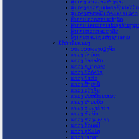
ສູນກາງ ແນວລາວສ້າງຊາດ
ສູນກາງຊາວໜຸ່ມປະຊາຊົນປະຕິວັ
ສູນກາງສະຫະພັນກຳມະບານລາວ
ອົງການ ກວດສອບແຫ່ງລັດ
ອົງການ ໄອຍະການປະຊາຊົນສູງສຸ
ອົງການກວດກາແຫ່ງລັດ
ອົງການກາແດງແຫ່ງຊາດລາວ
ນິຕິກໍາຂັ້ນແຂວງ
ນະ​ຄອນ​ຫລວງວຽງຈັນ
ແຂວງ ຄໍາມ່ວນ
ແຂວງ ຈໍາປາສັກ
ແຂວງ ຊຽງຂວາງ
ແຂວງ ບໍລິຄໍາໄຊ
ແຂວງ ບໍ່ແກ້ວ
ແຂວງ ຜົ້ງສາລີ
ແຂວງ ວຽງຈັນ
ແຂວງ ສະຫວັນນະເຂດ
ແຂວງ ສາລະວັນ
ແຂວງ ຫລວງນໍ້າທາ
ແຂວງ ຫົວພັນ
ແຂວງ ຫຼວງພະບາງ
ແຂວງ ອັດຕະປື
ແຂວງ ອຸດົມໄຊ
ແຂວງ ເຊກອງ