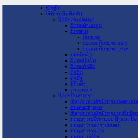
ໜ້າຫຼັກ
ນິຕິກໍາມີຜົນສັກສິດ
ນິຕິກໍາຕາມປະເພດ
ລັດຖະທໍາມະນູນ
ກົດໝາຍ
ກົດໝາຍ
ປະມວນກົດໝາຍ ແພ່ງ
ປະມວນກົດໝາຍ ອາຍາ
ມະຕິຕົກລົງ
ລັດຖະບັນຍັດ
ລັດຖະດໍາລັດ
ດໍາລັດ
ຄໍາສັ່ງ
ຂໍ້ຕົກລົງ
ຄໍາແນະນໍາ
ນິຕິກໍາຂັ້ນສູນກາງ
ຫ້ອງວ່າການສໍານັກງານປະທານປ
ສະພາແຫ່ງຊາດ
ຫ້ອງວ່າການສຳນັກງານນາຍົກລັດຖ
ກະຊວງ ກະສິກຳ ແລະ ສິ່ງແວດລ້ອ
ກະຊວງ ການຕ່າງປະເທດ
ກະຊວງ ການເງິນ
ກະຊວງ ຍຸຕິທໍາ