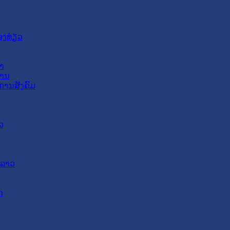
ອງທ່ຽວ
າ
ສານ
ການສັງຄົມ
ວ
ດລາວ
ດ