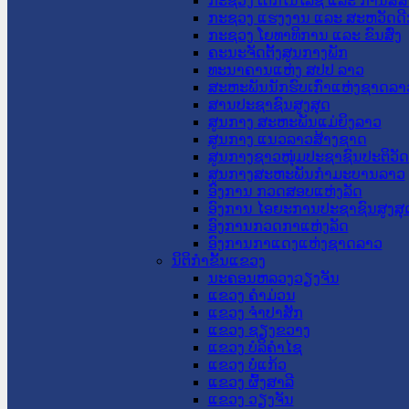
ກະຊວງ ເຕັກໂນໂລຊີ ແລະ ການສື່
ກະຊວງ ແຮງງານ ແລະ ສະຫວັດດີ
ກະຊວງ ໂຍທາທິການ ແລະ ຂົນສົ່ງ
ຄະນະຈັດຕັ້ງສູນກາງພັກ
ທະນາຄານແຫ່ງ ສປປ ລາວ
ສະຫະພັນນັກຮົບເກົ່າແຫ່ງຊາດລາ
ສານປະຊາຊົນສູງສຸດ
ສູນກາງ ສະຫະພັນແມ່ຍິງລາວ
ສູນກາງ ແນວລາວສ້າງຊາດ
ສູນກາງຊາວໜຸ່ມປະຊາຊົນປະຕິວັ
ສູນກາງສະຫະພັນກຳມະບານລາວ
ອົງການ ກວດສອບແຫ່ງລັດ
ອົງການ ໄອຍະການປະຊາຊົນສູງສຸ
ອົງການກວດກາແຫ່ງລັດ
ອົງການກາແດງແຫ່ງຊາດລາວ
ນິຕິກໍາຂັ້ນແຂວງ
ນະ​ຄອນ​ຫລວງວຽງຈັນ
ແຂວງ ຄໍາມ່ວນ
ແຂວງ ຈໍາປາສັກ
ແຂວງ ຊຽງຂວາງ
ແຂວງ ບໍລິຄໍາໄຊ
ແຂວງ ບໍ່ແກ້ວ
ແຂວງ ຜົ້ງສາລີ
ແຂວງ ວຽງຈັນ