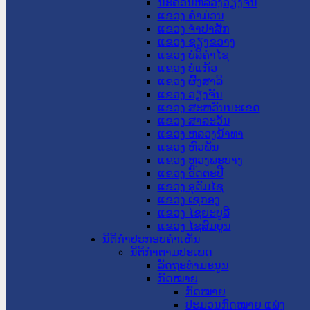
ນະ​ຄອນ​ຫລວງວຽງຈັນ
ແຂວງ ຄໍາມ່ວນ
ແຂວງ ຈໍາປາສັກ
ແຂວງ ຊຽງຂວາງ
ແຂວງ ບໍລິຄໍາໄຊ
ແຂວງ ບໍ່ແກ້ວ
ແຂວງ ຜົ້ງສາລີ
ແຂວງ ວຽງຈັນ
ແຂວງ ສະຫວັນນະເຂດ
ແຂວງ ສາລະວັນ
ແຂວງ ຫລວງນໍ້າທາ
ແຂວງ ຫົວພັນ
ແຂວງ ຫຼວງພະບາງ
ແຂວງ ອັດຕະປື
ແຂວງ ອຸດົມໄຊ
ແຂວງ ເຊກອງ
ແຂວງ ໄຊຍະບູລີ
ແຂວງ ໄຊສົມບູນ
ນິຕິກໍາປະກອບຄໍາເຫັນ
ນິຕິກໍາຕາມປະເພດ
ລັດຖະທໍາມະນູນ
ກົດໝາຍ
ກົດໝາຍ
ປະມວນກົດໝາຍ ແພ່ງ