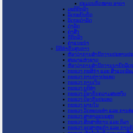
ປະມວນກົດໝາຍ ອາຍາ
ມະຕິຕົກລົງ
ລັດຖະບັນຍັດ
ລັດຖະດໍາລັດ
ດໍາລັດ
ຄໍາສັ່ງ
ຂໍ້ຕົກລົງ
ຄໍາແນະນໍາ
ນິຕິກຳຂັ້ນສູນກາງ
ຫ້ອງວ່າການສໍານັກງານປະທານປ
ສະພາແຫ່ງຊາດ
ຫ້ອງວ່າການສຳນັກງານນາຍົກລັດຖ
ກະຊວງ ກະສິກຳ ແລະ ສິ່ງແວດລ້ອ
ກະຊວງ ການຕ່າງປະເທດ
ກະຊວງ ການເງິນ
ກະຊວງ ຍຸຕິທໍາ
ກະຊວງ ປ້ອງກັນຄວາມສະຫງົບ
ກະຊວງ ປ້ອງກັນປະເທດ
ກະຊວງ ພາຍໃນ
ກະຊວງ ວັດທະນະທຳ ແລະ ການທ່
ກະຊວງ ສາທາລະນະສຸກ
ກະຊວງ ສຶກສາທິການ ແລະ ກິລາ
ກະຊວງ ອຸດສາຫະກຳ ແລະ ການຄ້