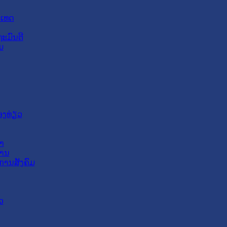
ະເທດ
ະມົນຕີ
ມ
ອງທ່ຽວ
າ
ສານ
ການສັງຄົມ
ວ