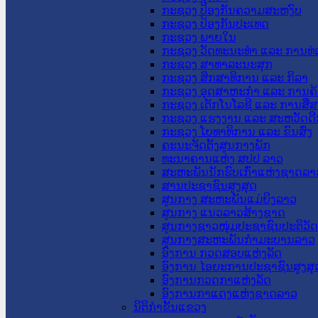
ກະຊວງ ປ້ອງກັນຄວາມສະຫງົບ
ກະຊວງ ປ້ອງກັນປະເທດ
ກະຊວງ ພາຍໃນ
ກະຊວງ ວັດທະນະທຳ ແລະ ການທ່
ກະຊວງ ສາທາລະນະສຸກ
ກະຊວງ ສຶກສາທິການ ແລະ ກິລາ
ກະຊວງ ອຸດສາຫະກຳ ແລະ ການຄ້
ກະຊວງ ເຕັກໂນໂລຊີ ແລະ ການສື່
ກະຊວງ ແຮງງານ ແລະ ສະຫວັດດີ
ກະຊວງ ໂຍທາທິການ ແລະ ຂົນສົ່ງ
ຄະນະຈັດຕັ້ງສູນກາງພັກ
ທະນາຄານແຫ່ງ ສປປ ລາວ
ສະຫະພັນນັກຮົບເກົ່າແຫ່ງຊາດລາ
ສານປະຊາຊົນສູງສຸດ
ສູນກາງ ສະຫະພັນແມ່ຍິງລາວ
ສູນກາງ ແນວລາວສ້າງຊາດ
ສູນກາງຊາວໜຸ່ມປະຊາຊົນປະຕິວັ
ສູນກາງສະຫະພັນກຳມະບານລາວ
ອົງການ ກວດສອບແຫ່ງລັດ
ອົງການ ໄອຍະການປະຊາຊົນສູງສຸ
ອົງການກວດກາແຫ່ງລັດ
ອົງການກາແດງແຫ່ງຊາດລາວ
ນິຕິກໍາຂັ້ນແຂວງ