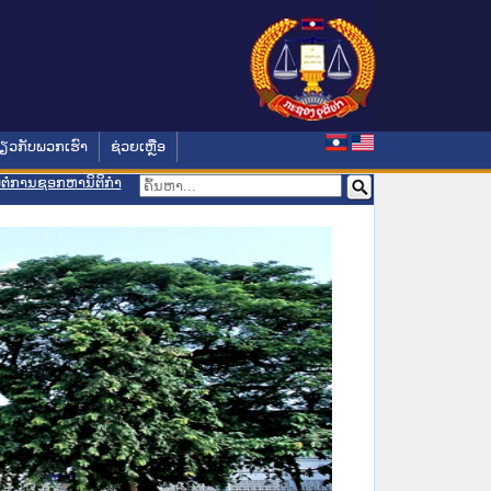
່ຽວກັບພວກເຮົາ
ຊ່ວຍເຫຼືອ
ອມຕໍ່ການຊອກຫານິຕິກຳ