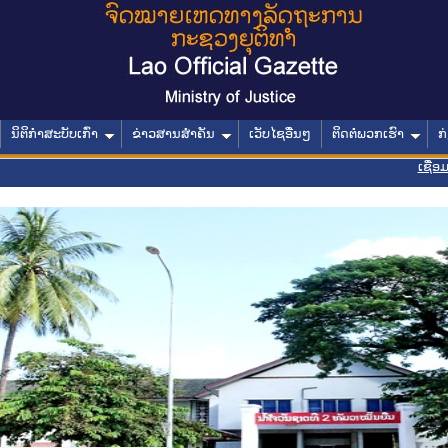
ນິຕິກໍາສະບັບເກົ່າ
ຂ່າວສານສໍາຄັນ
ເວັບໄຊອື່ນໆ
ຕິດຕໍ່ພວກເຮົາ
ກ
ເຊື່