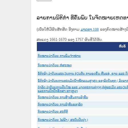
ລາຍການນິຕິກໍາ ທີ່ຄົ້ນພົບ ໃນຈົດໝາຍເຫດ
(ເພື່ອໃຫ້ມີຜົນສັກສິດ ອີງຕາມ
ມາດ​ຕາ 108
ຂອງກົດໝາຍສ້າງນິຕ
ສະແດງ 1661-1670 ຂອງ 1757 ຜົນທີ່ໄດ້ຮັບ.
ຫົວຂໍ້
ກົດໝາຍວ່າດ້ວຍ ການພິມຈຳໜ່າຍ
ກົດໝາຍວ່າດ້ວຍ ຫໍສະໝຸດ
ຂໍ້ຕົກລົງ ວ່າດ້ວຍລະບຽບການ ກ່ຽວກັບ ການຂຸດຄົ້ນ ຫີນແຮ່, ຊາຍ ແລະ ດິ
ຂໍ້ຕົກລົງ ວ່າດ້ວຍການອະນຸມັດນ້ຳໜັກລວມສູງສຸດ ຂອງລົດບັນທຸກ ( ລົດລາກ )
ດຳລັດ ວ່າດ້ວຍການປັບໃໝ ແລະ ມາດຕະການຕ່າງໆ ຕໍ່ຜູ່ລະເມີດ ລະບຽບ
ແລະການປົກປັກຮັກສາ ທາງຫຼວງ
ກົດໝາຍວ່າດ້ວຍ ການສົ່ງເສີມການລົງທຶນ
ກົດໝາຍວ່າດ້ວຍ ການລົງທຶນຂອງລັດ
ກົດ​ໝາຍວ່າ​ດ້ວຍ ສະ​ຖິ​ຕິ
ກົດ​ໝາຍວ່າ​ດ້ວຍ​ ໄຟ​ຟ້າ ( ສະບັບປັບປຸງ )