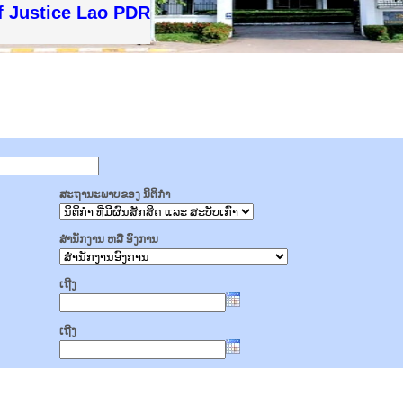
f Justice Lao PDR
ສະຖານະພາບຂອງ ນິຕິກໍາ
ສໍານັກງານ ຫລື ອົງການ
ເຖີງ
ເຖີງ