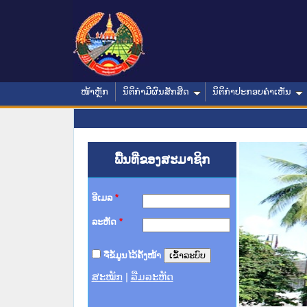
ໜ້າຫຼັກ
ນິຕິກໍາມີຜົນສັກສິດ
ນິຕິກໍາປະກອບຄໍາເຫັນ
ພື້ນທີ່ຂອງສະມາຊິກ
ອີເມລ
*
ລະຫັດ
*
ຈື່ຂໍ້ມູນໄວ້ຄັ້ງໜ້າ
ສະໝັກ
|
ລືມລະຫັດ