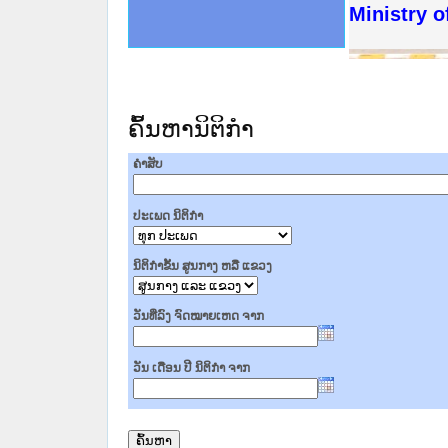
ດໝາຍເຫດທາງລັດຖະການໃຫ້ຜູ້ປະສານງານ
ນການຈັດຕັ້ງປະຕິບັດວຽກງານຈົດໝາຍເຫດ
ສານງານວຽກງານຈົດໝາຍເຫດທາງລັດຖະການ
ສານງານວຽກງານຈົດໝາຍເຫດທາງລັດຖະການ
ດໝາຍລາວ ແລະ ເວັບໄຊຈົດໝາຍເຫດທາງ
ດໝາຍລາວ ແລະ ເວັບໄຊຈົດໝາຍເຫດທາງ
ກງານຈົດໝາຍເຫດທາງລັດຖະການ ໃຫ້ຜູ້
ກງານຈົດໝາຍເຫດທາງລັດຖະການ ໃຫ້ຜູ້
Ministry o
ທີ່ ວິທະຍາຄານສັນຕິບານປະຊາຊົນ
ທີ່ ວິທະຍາຄານຕຳຫຼວດປະຊາຊົນ
ານສະພາປະຊາຊົນ ພາກເໜືອ
ງານສະພາປະຊາຊົນ ພາກກາງ
ຂັ້ນແຂວງພາກເໜືອ
ສຳລັບ ພາກກາງ
ທາງລັດຖະການ
ສຳລັບ ພາກໃຕ້
ຄົ້ນຫານິຕິກໍາ
ຄໍາສັບ
ປະເພດ ນິຕິກໍາ
ນິຕິກໍາຂັ້ນ ສູນກາງ ຫລື ແຂວງ
ວັນທີ່ລົງ ຈົດໝາຍເຫດ ຈາກ
ວັນ ເດືອນ ປີ ນິຕິກໍາ ຈາກ