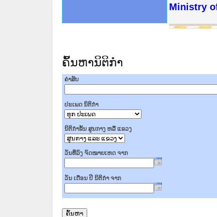
ດໝາຍເຫດທາງລັດຖະການໃຫ້ຜູ້ປະສານງານ
ນການຈັດຕັ້ງປະຕິບັດວຽກງານຈົດໝາຍເຫດ
ສານງານວຽກງານຈົດໝາຍເຫດທາງລັດຖະການ
ສານງານວຽກງານຈົດໝາຍເຫດທາງລັດຖະການ
ດໝາຍລາວ ແລະ ເວັບໄຊຈົດໝາຍເຫດທາງ
ດໝາຍລາວ ແລະ ເວັບໄຊຈົດໝາຍເຫດທາງ
ກງານຈົດໝາຍເຫດທາງລັດຖະການ ໃຫ້ຜູ້
ກງານຈົດໝາຍເຫດທາງລັດຖະການ ໃຫ້ຜູ້
Ministry o
ທີ່ ວິທະຍາຄານສັນຕິບານປະຊາຊົນ
ທີ່ ວິທະຍາຄານຕຳຫຼວດປະຊາຊົນ
ານສະພາປະຊາຊົນ ພາກເໜືອ
ງານສະພາປະຊາຊົນ ພາກກາງ
ຂັ້ນແຂວງພາກເໜືອ
ສຳລັບ ພາກກາງ
ທາງລັດຖະການ
ສຳລັບ ພາກໃຕ້
ຄົ້ນຫານິຕິກໍາ
ຄໍາສັບ
ປະເພດ ນິຕິກໍາ
ນິຕິກໍາຂັ້ນ ສູນກາງ ຫລື ແຂວງ
ວັນທີ່ລົງ ຈົດໝາຍເຫດ ຈາກ
ວັນ ເດືອນ ປີ ນິຕິກໍາ ຈາກ