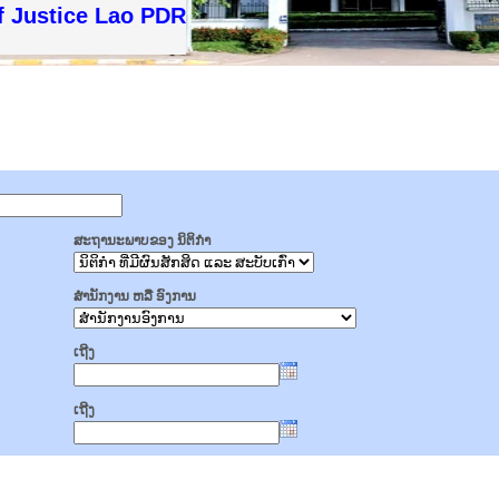
f Justice Lao PDR
ສະຖານະພາບຂອງ ນິຕິກໍາ
ສໍານັກງານ ຫລື ອົງການ
ເຖີງ
ເຖີງ