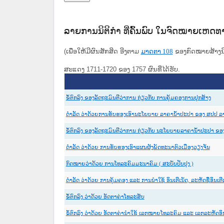
ລາຍການນິຕິກໍາ ທີ່ຄົ້ນພົບ ໃນຈົດໝາຍເຫດ
(ເພື່ອໃຫ້ມີຜົນສັກສິດ ອີງຕາມ
ມາດ​ຕາ 108
ຂອງກົດໝາຍສ້າງນິຕ
ສະແດງ 1711-1720 ຂອງ 1757 ຜົນທີ່ໄດ້ຮັບ.
ຂໍ້ຕົກລົງ ຂອງລັດຖະມົນຕີວ່າການ ກ່ຽວກັບ ການຄຸ້ມຄອງການປຸກສ້າງ
ດຳລັດ ວ່າດ້ວຍການຮັບຮອງເອົານະໂຍບາຍ ລາຄານ້ຳປະປາ ຂອງ ສປປ ລ
ຂໍ້ຕົກລົງ ຂອງລັດຖະມົນຕີວ່າການ ກ່ຽວກັບ ນະໂຍບາຍລາຄານ້ຳປະປາ ຂ
ດຳລັດ ວ່າດ້ວຍ ການຮັບຮອງເອົາແຜນຜັງພັດທະນາຕົວເມືອງວຽງຈັນ
ກົດໝາຍວ່າດ້ວຍ ການໂທລະຄົມມະນາຄົມ ( ສະບັບປັບປຸງ )
ດຳລັດ ວ່າດ້ວຍ ການຄຸ້ມຄອງ ແລະ ການນຳໃຊ້ ອິນເຕີເນັດ, ລະຫັດຊື່ອິນເ
ຂໍ້​ຕົກ​ລົງ ວ່າ​ດ້ວຍ ອັດ​ຕາ​ຄ່າ​ໂທ​ລະ​ສັບ
ຂໍ້ຕົກລົງ ວ່າດ້ວຍ ອັດຕາຄ່ານຳໃຊ້ ເລກໝາຍໂທລະຄົມ ແລະ ເລກລະຫັດອິນ