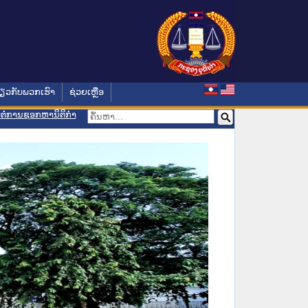
່ຽວກັບພວກເຮົາ
ຊ່ວຍເຫຼືອ
ອມຕໍ່ການຊອກຫານິຕິກຳ