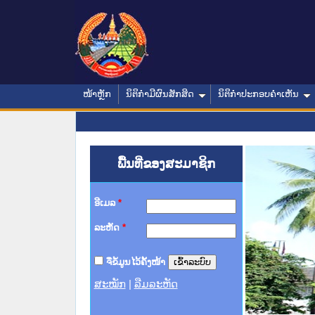
ໜ້າຫຼັກ
ນິຕິກໍາມີຜົນສັກສິດ
ນິຕິກໍາປະກອບຄໍາເຫັນ
ພື້ນທີ່ຂອງສະມາຊິກ
ອີເມລ
*
ລະຫັດ
*
ຈື່ຂໍ້ມູນໄວ້ຄັ້ງໜ້າ
ສະໝັກ
|
ລືມລະຫັດ