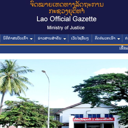
ນິຕິກໍາສະບັບເກົ່າ
ຂ່າວສານສໍາຄັນ
ເວັບໄຊອື່ນໆ
ຕິດຕໍ່ພວກເຮົາ
ກ
ເຊື່