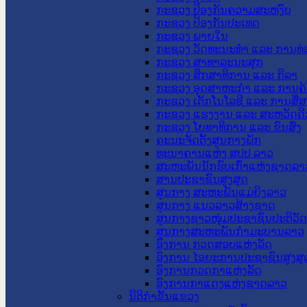
ກະຊວງ ປ້ອງກັນຄວາມສະຫງົບ
ກະຊວງ ປ້ອງກັນປະເທດ
ກະຊວງ ພາຍໃນ
ກະຊວງ ວັດທະນະທຳ ແລະ ການທ່
ກະຊວງ ສາທາລະນະສຸກ
ກະຊວງ ສຶກສາທິການ ແລະ ກິລາ
ກະຊວງ ອຸດສາຫະກຳ ແລະ ການຄ້
ກະຊວງ ເຕັກໂນໂລຊີ ແລະ ການສື່
ກະຊວງ ແຮງງານ ແລະ ສະຫວັດດີ
ກະຊວງ ໂຍທາທິການ ແລະ ຂົນສົ່ງ
ຄະນະຈັດຕັ້ງສູນກາງພັກ
ທະນາຄານແຫ່ງ ສປປ ລາວ
ສະຫະພັນນັກຮົບເກົ່າແຫ່ງຊາດລາ
ສານປະຊາຊົນສູງສຸດ
ສູນກາງ ສະຫະພັນແມ່ຍິງລາວ
ສູນກາງ ແນວລາວສ້າງຊາດ
ສູນກາງຊາວໜຸ່ມປະຊາຊົນປະຕິວັ
ສູນກາງສະຫະພັນກຳມະບານລາວ
ອົງການ ກວດສອບແຫ່ງລັດ
ອົງການ ໄອຍະການປະຊາຊົນສູງສຸ
ອົງການກວດກາແຫ່ງລັດ
ອົງການກາແດງແຫ່ງຊາດລາວ
ນິຕິກໍາຂັ້ນແຂວງ