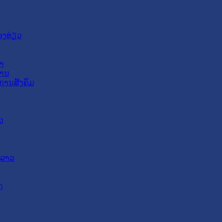
ອງທ່ຽວ
າ
ສານ
ການສັງຄົມ
ວ
ດລາວ
ດ