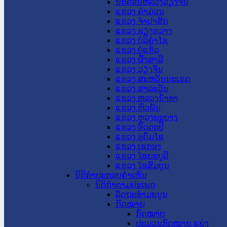
ນະ​ຄອນ​ຫລວງວຽງຈັນ
ແຂວງ ຄໍາມ່ວນ
ແຂວງ ຈໍາປາສັກ
ແຂວງ ຊຽງຂວາງ
ແຂວງ ບໍລິຄໍາໄຊ
ແຂວງ ບໍ່ແກ້ວ
ແຂວງ ຜົ້ງສາລີ
ແຂວງ ວຽງຈັນ
ແຂວງ ສະຫວັນນະເຂດ
ແຂວງ ສາລະວັນ
ແຂວງ ຫລວງນໍ້າທາ
ແຂວງ ຫົວພັນ
ແຂວງ ຫຼວງພະບາງ
ແຂວງ ອັດຕະປື
ແຂວງ ອຸດົມໄຊ
ແຂວງ ເຊກອງ
ແຂວງ ໄຊຍະບູລີ
ແຂວງ ໄຊສົມບູນ
ນິຕິກໍາປະກອບຄໍາເຫັນ
ນິຕິກໍາຕາມປະເພດ
ລັດຖະທໍາມະນູນ
ກົດໝາຍ
ກົດໝາຍ
ປະມວນກົດໝາຍ ແພ່ງ