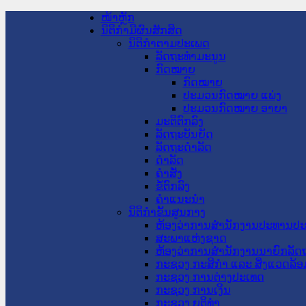
ໜ້າຫຼັກ
ນິຕິກໍາມີຜົນສັກສິດ
ນິຕິກໍາຕາມປະເພດ
ລັດຖະທໍາມະນູນ
ກົດໝາຍ
ກົດໝາຍ
ປະມວນກົດໝາຍ ແພ່ງ
ປະມວນກົດໝາຍ ອາຍາ
ມະຕິຕົກລົງ
ລັດຖະບັນຍັດ
ລັດຖະດໍາລັດ
ດໍາລັດ
ຄໍາສັ່ງ
ຂໍ້ຕົກລົງ
ຄໍາແນະນໍາ
ນິຕິກໍາຂັ້ນສູນກາງ
ຫ້ອງວ່າການສໍານັກງານປະທານປ
ສະພາແຫ່ງຊາດ
ຫ້ອງວ່າການສຳນັກງານນາຍົກລັດຖ
ກະຊວງ ກະສິກຳ ແລະ ສິ່ງແວດລ້ອ
ກະຊວງ ການຕ່າງປະເທດ
ກະຊວງ ການເງິນ
ກະຊວງ ຍຸຕິທໍາ