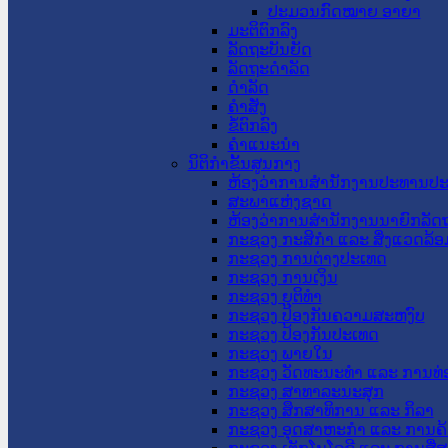
ປະມວນກົດໝາຍ ອາຍາ
ມະຕິຕົກລົງ
ລັດຖະບັນຍັດ
ລັດຖະດໍາລັດ
ດໍາລັດ
ຄໍາສັ່ງ
ຂໍ້ຕົກລົງ
ຄໍາແນະນໍາ
ນິຕິກຳຂັ້ນສູນກາງ
ຫ້ອງວ່າການສໍານັກງານປະທານປ
ສະພາແຫ່ງຊາດ
ຫ້ອງວ່າການສຳນັກງານນາຍົກລັດຖ
ກະຊວງ ກະສິກຳ ແລະ ສິ່ງແວດລ້ອ
ກະຊວງ ການຕ່າງປະເທດ
ກະຊວງ ການເງິນ
ກະຊວງ ຍຸຕິທໍາ
ກະຊວງ ປ້ອງກັນຄວາມສະຫງົບ
ກະຊວງ ປ້ອງກັນປະເທດ
ກະຊວງ ພາຍໃນ
ກະຊວງ ວັດທະນະທຳ ແລະ ການທ່
ກະຊວງ ສາທາລະນະສຸກ
ກະຊວງ ສຶກສາທິການ ແລະ ກິລາ
ກະຊວງ ອຸດສາຫະກຳ ແລະ ການຄ້