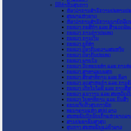
ນິຕິກໍາຂັ້ນສູນກາງ
ຫ້ອງວ່າການສໍານັກງານປະທານປ
ສະພາແຫ່ງຊາດ
ຫ້ອງວ່າການສຳນັກງານນາຍົກລັດຖ
ກະຊວງ ກະສິກຳ ແລະ ສິ່ງແວດລ້ອ
ກະຊວງ ການຕ່າງປະເທດ
ກະຊວງ ການເງິນ
ກະຊວງ ຍຸຕິທໍາ
ກະຊວງ ປ້ອງກັນຄວາມສະຫງົບ
ກະຊວງ ປ້ອງກັນປະເທດ
ກະຊວງ ພາຍໃນ
ກະຊວງ ວັດທະນະທຳ ແລະ ການທ່
ກະຊວງ ສາທາລະນະສຸກ
ກະຊວງ ສຶກສາທິການ ແລະ ກິລາ
ກະຊວງ ອຸດສາຫະກຳ ແລະ ການຄ້
ກະຊວງ ເຕັກໂນໂລຊີ ແລະ ການສື່
ກະຊວງ ແຮງງານ ແລະ ສະຫວັດດີ
ກະຊວງ ໂຍທາທິການ ແລະ ຂົນສົ່ງ
ຄະນະຈັດຕັ້ງສູນກາງພັກ
ທະນາຄານແຫ່ງ ສປປ ລາວ
ສະຫະພັນນັກຮົບເກົ່າແຫ່ງຊາດລາ
ສານປະຊາຊົນສູງສຸດ
ສູນກາງ ສະຫະພັນແມ່ຍິງລາວ