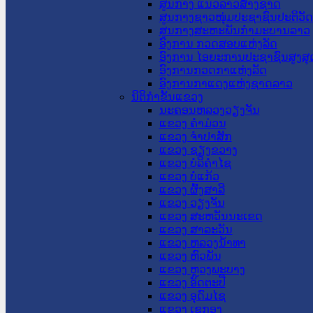
ສູນກາງ ແນວລາວສ້າງຊາດ
ສູນກາງຊາວໜຸ່ມປະຊາຊົນປະຕິວັ
ສູນກາງສະຫະພັນກຳມະບານລາວ
ອົງການ ກວດສອບແຫ່ງລັດ
ອົງການ ໄອຍະການປະຊາຊົນສູງສຸ
ອົງການກວດກາແຫ່ງລັດ
ອົງການກາແດງແຫ່ງຊາດລາວ
ນິຕິກໍາຂັ້ນແຂວງ
ນະ​ຄອນ​ຫລວງວຽງຈັນ
ແຂວງ ຄໍາມ່ວນ
ແຂວງ ຈໍາປາສັກ
ແຂວງ ຊຽງຂວາງ
ແຂວງ ບໍລິຄໍາໄຊ
ແຂວງ ບໍ່ແກ້ວ
ແຂວງ ຜົ້ງສາລີ
ແຂວງ ວຽງຈັນ
ແຂວງ ສະຫວັນນະເຂດ
ແຂວງ ສາລະວັນ
ແຂວງ ຫລວງນໍ້າທາ
ແຂວງ ຫົວພັນ
ແຂວງ ຫຼວງພະບາງ
ແຂວງ ອັດຕະປື
ແຂວງ ອຸດົມໄຊ
ແຂວງ ເຊກອງ