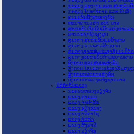
ກະຊວງ ເຕັກໂນໂລຊີ ແລະ ການສື່
ກະຊວງ ແຮງງານ ແລະ ສະຫວັດດີ
ກະຊວງ ໂຍທາທິການ ແລະ ຂົນສົ່ງ
ຄະນະຈັດຕັ້ງສູນກາງພັກ
ທະນາຄານແຫ່ງ ສປປ ລາວ
ສະຫະພັນນັກຮົບເກົ່າແຫ່ງຊາດລາ
ສານປະຊາຊົນສູງສຸດ
ສູນກາງ ສະຫະພັນແມ່ຍິງລາວ
ສູນກາງ ແນວລາວສ້າງຊາດ
ສູນກາງຊາວໜຸ່ມປະຊາຊົນປະຕິວັ
ສູນກາງສະຫະພັນກຳມະບານລາວ
ອົງການ ກວດສອບແຫ່ງລັດ
ອົງການ ໄອຍະການປະຊາຊົນສູງສຸ
ອົງການກວດກາແຫ່ງລັດ
ອົງການກາແດງແຫ່ງຊາດລາວ
ນິຕິກໍາຂັ້ນແຂວງ
ນະ​ຄອນ​ຫລວງວຽງຈັນ
ແຂວງ ຄໍາມ່ວນ
ແຂວງ ຈໍາປາສັກ
ແຂວງ ຊຽງຂວາງ
ແຂວງ ບໍລິຄໍາໄຊ
ແຂວງ ບໍ່ແກ້ວ
ແຂວງ ຜົ້ງສາລີ
ແຂວງ ວຽງຈັນ