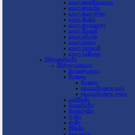
ແຂວງ ສະຫວັນນະເຂດ
ແຂວງ ສາລະວັນ
ແຂວງ ຫລວງນໍ້າທາ
ແຂວງ ຫົວພັນ
ແຂວງ ຫຼວງພະບາງ
ແຂວງ ອັດຕະປື
ແຂວງ ອຸດົມໄຊ
ແຂວງ ເຊກອງ
ແຂວງ ໄຊຍະບູລີ
ແຂວງ ໄຊສົມບູນ
ນິຕິກໍາສະບັບເກົ່າ
ນິຕິກຳຕາມປະເພດ
ລັດຖະທໍາມະນູນ
ກົດໝາຍ
ກົດໝາຍ
ປະມວນກົດໝາຍ ແພ່ງ
ປະມວນກົດໝາຍ ອາຍາ
ມະຕິຕົກລົງ
ລັດຖະບັນຍັດ
ລັດຖະດໍາລັດ
ດໍາລັດ
ຄໍາສັ່ງ
ຂໍ້ຕົກລົງ
ຄໍາແນະນໍາ