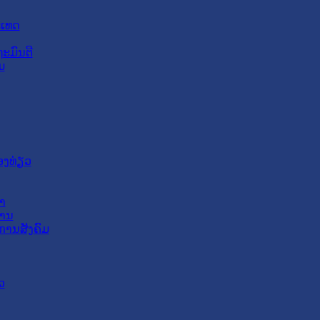
ະເທດ
ະມົນຕີ
ມ
ອງທ່ຽວ
າ
ສານ
ການສັງຄົມ
ວ