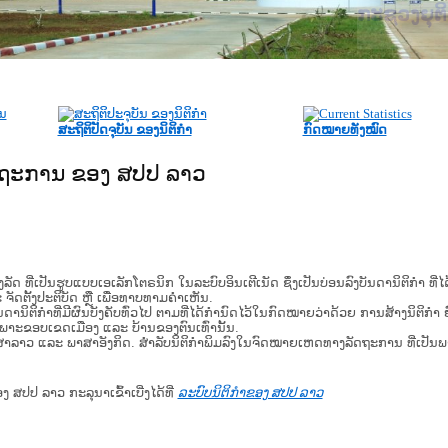
ກະຊວງຍຸຕິທຳ
ສະຖິຕິປັດຈຸບັນ ຂອງນິຕິກໍາ
ກົດໝາຍທັງໝົດ
ັດຖະການ ຂອງ ສປປ ລາວ
​ຮູບ​ແບບ​ເອ​ເລັກ​ໂຕ​ຣ​ນິກ ໃນ​ລະ​ບົບ​ອິນ​ເຕີ​ເນັດ ຊຶ່ງ​ເປັນ​ບ່ອນ​ລົງ​ບັນ​ດາ​ນິ​ຕິ​ກຳ ທີ
ະ ຈັດ​ຕັ້ງ​ປະ​ຕິ​ບັດ ຫຼື ເພື່ອທາບທາມຄໍາເຫັນ.
ິ​ຕິ​ກຳ​ທີ່​ມີ​ຜົນ​ບັງ​ຄັບ​ທົ່ວ​ໄປ ຕາມ​ທີ່​ໄດ້​ກຳ​ນົດ​ໄວ້​ໃນ​ກົດ​ໝາຍ​ວ່າ​ດ້ວຍ​ ການ​ສ້າງ​ນິ​ຕິ​ກຳ ຍົ
ສະ​ເພາະ​ຂອບ​ເຂດ​ເມືອງ ແລະ ບ້ານ​ຂອງ​ຕົນ​ເທົ່າ​ນັ້ນ.
າສາລາວ ແລະ ພາສາອັງກິດ. ສໍາລັບນິຕິກຳພິມລົງໃນຈົດໝາຍເຫດທາງລັດຖະການ ທີ່ເປັນ
ອງ ສປປ ລາວ ກະລຸນາເຂົ້າເບີ່ງໄດ້ທີ່
ລະບົບນິຕິກຳຂອງ ສປປ ລາວ