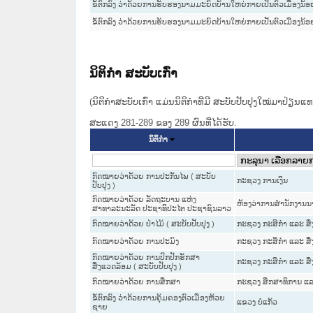
ຂໍ້ຕົກລົງ ວ່າດ້ວຍການຮັບຮອງນາມມະຍົດບ້ານໃຫຍ່ກາຍເປັນຕົວເມືອງນ້
ຂໍ້ຕົກລົງ ວ່າດ້ວຍການຮັບຮອງນາມມະຍົດບ້ານໃຫຍ່ກາຍເປັນຕົວເມືອງນ້
ນິຕິກໍາ ສະບັບເກົ່າ
(ນິຕິກໍາສະບັບເກົ່າ ແມ່ນນິຕິກໍາທີ່ມີ ສະບັບປັບປຸງໃໝ່ມາປ່ຽນ
ສະແດງ 281-289 ຂອງ 289 ຜົນທີ່ໄດ້ຮັບ.
ນິຕິກໍາ
ກົດໝາຍວ່າດ້ວຍ ການປະກັນໄພ ( ສະບັບ
ກະຊວງ ການເງິນ
ປັບປຸງ )
ກົດໝາຍວ່າດ້ວຍ ລັດຖະບານ ແຫ່ງ
ຫ້ອງວ່າການສຳນັກງານນາ
ສາທາລະນະລັດ ປະຊາທິປະໄຕ ປະຊາຊົນລາວ
ກົດໝາຍວ່າດ້ວຍ ປ່າໄມ້ ( ສະບັບປັບປຸງ )
ກະຊວງ ກະສິກຳ ແລະ ສິ
ກົດໝາຍວ່າດ້ວຍ ການປະມົງ
ກະຊວງ ກະສິກຳ ແລະ ສິ
ກົດໝາຍວ່າດ້ວຍ ການປົກປັກຮັກສາ
ກະຊວງ ກະສິກຳ ແລະ ສິ
ສິ່ງແວດລ້ອມ ( ສະບັບປັບປຸງ )
ກົດໝາຍວ່າດ້ວຍ ການສຶກສາ
ກະຊວງ ສຶກສາທິການ ແລ
ຂໍ້ຕົກລົງ ວ່າດ້ວຍການຄຸ້ມຄອງຕົວເມືອງຫ້ວຍ
ແຂວງ ບໍ່ແກ້ວ
ຊາຍ