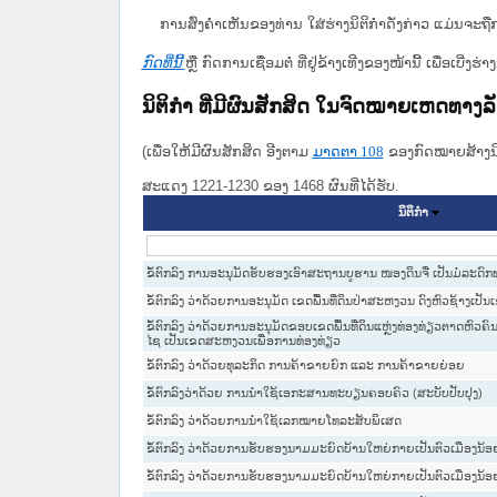
ການສົ່ງຄໍາເຫັນຂອງທ່ານ ໃສ່ຮ່າງນິຕິກຳດັ່ງກ່າວ ແມ່ນຈະຖື
ກົດທີ່ນີ້
ຫຼື ກົດການເຊື່ອມຕໍ່ ທີ່ຢູ່ຂ້າງເທີງຂອງໜ້ານີ້ ເພື່ອເບ
ນິຕິກໍາ ທີ່ມີຜົນສັກສິດ ໃນຈົດໝາຍເຫດທາງ
(ເພື່ອໃຫ້ມີຜົນສັກສິດ ອີງຕາມ
ມາດ​ຕາ 108
ຂອງກົດໝາຍສ້າງນິຕ
ສະແດງ 1221-1230 ຂອງ 1468 ຜົນທີ່ໄດ້ຮັບ.
ນິຕິກໍາ
ຂໍ້ຕົກລົງ ການອະນຸມັດຮັບຮອງເອົາສະຖານບູຮານ ໜອງດິນຈີ່ ເປັນມໍລະດົ
ຂໍ້ຕົກລົງ ວ່າດ້ວຍການອະນຸມັດ ເຂດພື້ນທີ່ດິນປ່າສະຫງວນ ດົງຫົວຊ້າງເປ
ຂໍ້ຕົກລົງ ວ່າດ້ວຍການອະນຸມັດຂອບເຂດພື້ນທີ່ດິນແຫຼ່ງທ່ອງທ່ຽວຕາດຫົວຄົ
ໄຊ ເປັນເຂດສະຫງວນເພື່ອການທ່ອງທ່ຽວ
ຂໍ້ຕົກລົງ ວ່າດ້ວຍທຸລະກິດ ການຄ້າຂາຍຍົກ ແລະ ການຄ້າຂາຍຍ່ອຍ
ຂໍ້ຕົກລົງວ່າດ້ວຍ ການນຳໃຊ້ເອກະສານທະບຽນຄອບຄົວ (ສະບັບປັບປຸງ)
ຂໍ້ຕົກລົງ ວ່າດ້ວຍການນຳໃຊ້ເລກໝາຍໂທລະສັບພິເສດ
ຂໍ້ຕົກລົງ ວ່າດ້ວຍການຮັບຮອງນາມມະຍົດບ້ານໃຫຍ່ກາຍເປັນຕົວເມືອງນ້
ຂໍ້ຕົກລົງ ວ່າດ້ວຍການຮັບຮອງນາມມະຍົດບ້ານໃຫຍ່ກາຍເປັນຕົວເມືອງນ້