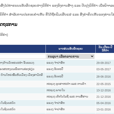
ກສົ່ງໄປຫາຄະນະຮັບຜິດຊອບຮ່າງນິຕິກຳ ຂອງອົງການສ້າງ ແລະ ປັບປຸງນິຕິກຳ ເພື່ອພິຈາລ
ີ່ງຮ່າງນິຕິກໍາ ສໍາລັບການປະກອບຄຳເຫັນ ທີ່ໄດ້ຖືກພີມເຜີຍແຜ່ ແລະ ສົ່ງຄຳຄິດເຫັນຂອງທ່ານໃສ
ລັດຖະການ
ິກໍາ)
ວັນ-ເດືອນ-ປີ
ພາກສ່ວນຮັບຜິດຊອບ
ນິຕິກໍາ
ກທາງດ້ານວັດທະນະທຳ ຂັ້ນແຂວງ
ແຂວງ ຈໍາປາສັກ
29-09-2017
ັນເຂດສະຫງວນເພື່ອການທ່ອງທ່ຽວ
ແຂວງ ອັດຕະປື
03-05-2017
ນ ບ້ານໃຫຍ່ໝື່ນຫົວເມືອງ ເມືອງສາມັກຄີ
ແຂວງ ອັດຕະປື
28-06-2016
ກະຊວງ ອຸດສາຫະກຳ ແລະ ການຄ້າ
22-05-2015
ກະຊວງ ພາຍໃນ
13-12-2016
ກະຊວງ ເຕັກໂນໂລຊີ ແລະ ການສື່ສານ
21-12-2016
ອຍໃນຊົນນະບົດ
ແຂວງ ຈໍາປາສັກ
05-04-2016
ອຍໃນຊົນນະບົດ
ແຂວງ ຈໍາປາສັກ
13-01-2016