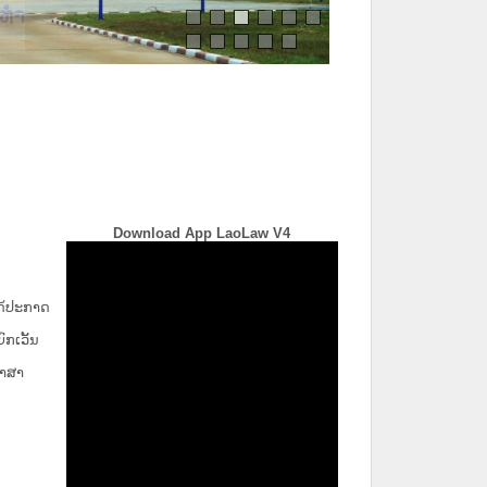
Download App LaoLaw V4
່ໄດ້ປະກາດ
ກ​ເວັ້ນ​
ພາສາ