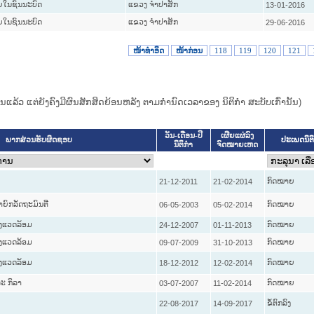
ອຍໃນຊົນນະບົດ
ແຂວງ ຈໍາປາສັກ
13-01-2016
ອຍໃນຊົນນະບົດ
ແຂວງ ຈໍາປາສັກ
29-06-2016
ໜ້າທໍາອິດ
ໜ້າກ່ອນ
118
119
120
121
ແທນແລ້ວ ແຕ່ຍັງຄົງມີຜົນສັກສິດຍ້ອນຫລັງ ຕາມກໍານົດເວລາຂອງ ນິຕິກໍາ ສະບັບເກົ່ານັ້ນ)
ວັນ-ເດືອນ-ປີ
ເຜີຍແຜ່ລົງ
ປະເພດນິຕ
ພາກສ່ວນຮັບຜິດຊອບ
ນິຕິກໍາ
ຈົດໝາຍເຫດ
ກົດໝາຍ
21-12-2011
21-02-2014
ຍົກລັດຖະມົນຕີ
ກົດໝາຍ
06-05-2003
05-02-2014
່ງແວດລ້ອມ
ກົດໝາຍ
24-12-2007
01-11-2013
່ງແວດລ້ອມ
ກົດໝາຍ
09-07-2009
31-10-2013
່ງແວດລ້ອມ
ກົດໝາຍ
18-12-2012
12-02-2014
ະ ກິລາ
ກົດໝາຍ
03-07-2007
11-02-2014
ຂໍ້ຕົກລົງ
22-08-2017
14-09-2017