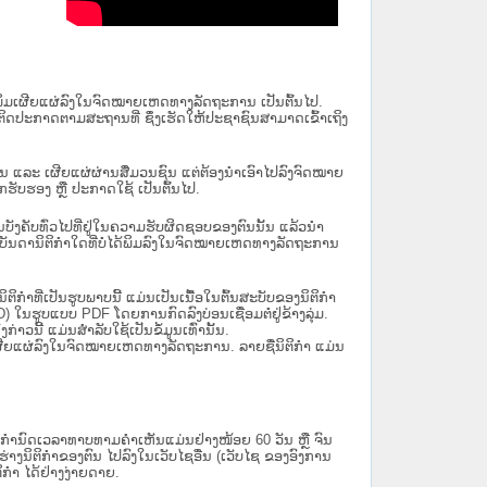
ນໄດ້ພິມເຜີຍແຜ່ລົງໃນຈົດໝາຍເຫດທາງລັດຖະການ ເປັນ​ຕົ້ນ​ໄປ.
ຫຼື ຕິດປະກາດຕາມສະຖານທີ່ ຊຶ່ງເຮັດໃຫ້ປະຊາຊົນສາມາດເຂົ້າເຖິງ
ນັ້ນ ແລະ ເຜີຍແຜ່ຜ່ານສື່ມວນຊົນ ແຕ່ຕ້ອງນໍາເອົາໄປລົງຈົດໝາຍ
ັບຮອງ ຫຼື ປະກາດໃຊ້ ເປັນຕົ້ນໄປ.
ີ່ມີຜົນບັງຄັບທົ່ວໄປທີ່ຢູ່ໃນຄວາມຮັບຜິດຊອບຂອງຕົນນັ້ນ ແລ້ວນໍາ
​ກຳ​ໃດ​ທີ່ບໍ່​ໄດ້​ພິມ​ລົງ​ໃນ​ຈົດ​ໝາຍ​ເຫດ​ທາງ​ລັດ​ຖະ​ການ
ິກໍາທີ່ເປັນຮູບພາບນີ້ ແມ່ນເປັນເນື້ອໃນຕົ້ນສະບັບຂອງນິຕິກໍາ
 ໃນຮູບແບບ PDF ໂດຍການກົດລົງບ່ອນເຊື່ອມຕໍ່ຢູ່ຂ້າງລຸ່ມ.
າວນີ້ ແມ່ນສຳລັບໃຊ້ເປັນຂໍ້ມູນເທົ່ານັ້ນ.
ພິມເຜີຍແຜ່ລົງໃນຈົດໝາຍເຫດທາງລັດຖະການ. ລາຍຊື່ນິຕິກຳ ແມ່ນ
ໍານົດເວລາທາບທາມຄໍາເຫັນແມ່ນຢ່າງໜ້ອຍ 60 ວັນ ຫຼື ຈົນ
ິຕິກຳຂອງຕົນ ໄປລົງໃນ​ເວັບ​ໄຊ​ອື່ນ (ເວັບ​ໄຊ​ ຂອງອົງການ
ິກຳ ໄດ້ຢ່າງງ່າຍດາຍ.