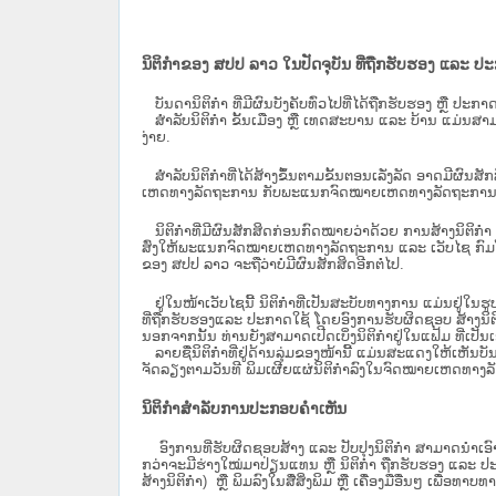
ນິຕິກຳຂອງ ສປປ ລາວ ໃນປັດຈຸບັນ ທີ່ຖືກ​ຮັບ​ຮອງ ແລະ ປ
ບັນດານິຕິກໍາ ທີ່ມີຜົນບັງຄັບທົ່ວໄປທີ່ໄດ້ຖືກ​ຮັບ​ຮອງ ຫຼື ປ
ສຳລັບນິ​ຕິ​ກຳ ຂັ້ນເມືອງ ຫຼື ເທດ​ສະ​ບານ ແລະ ບ້ານ ແມ່ນສາມ
ງ່າຍ.
ສໍາລັບນິຕິກໍາທີ່ໄດ້ສ້າງຂຶ້ນຕາມຂັ້ນຕອນເລັ່ງລັດ ອາດມີຜົນສ
ເຫດທາງລັດຖະການ ກັບ​ພະແນກຈົດ​ໝາຍ​ເຫດ​ທາງ​ລັດ​ຖະ​ການ​ 
ນິ​ຕິ​ກຳ​ທີ່​ມີ​ຜົນ​ສັກ​ສິດ​ກ່ອນ​ກົດ​ໝາຍ​ວ່າ​ດ້ວຍ​ ການ​ສ້າງ​ນ
ສົ່ງໃຫ້​ພະແນກຈົດ​ໝາຍ​ເຫດ​ທາງ​ລັດ​ຖະ​ການ ແລະ ເວັບໄຊ​ ກົມໂ
ຂອງ ສປ​ປ ລາວ ​ຈະຖື​ວ່າບໍ່​ມີ​ຜົນ​ສັກ​ສິດ​ອີກ​ຕໍ່​ໄປ.
ຢູ່ໃນໜ້າ​ເວັບ​ໄຊ​ນີ້ ນິຕິກຳທີ່ເປັນສະບັບທາງການ ແມ່ນຢູ່ໃນຮ
ທີ່ຖືກຮັບຮອງແລະ ປະກາດໃຊ້ ໂດຍອົງການຮັບຜິດຊອບ ສ້າງນິຕິກ
ນອກຈາກນັ້ນ ທ່ານຍັງສາມາດເປີດເບິ່ງນິຕິກຳຢູ່ໃນແຟ້ມ ທີ່ເປັນເອ
ລາຍຊື່ນິຕິກຳທີ່ຢູ່ດ້ານລຸ່ມຂອງໜ້ານີ້ ແມ່ນສະແດງໃຫ້ເຫັນບັ
ຈັດລຽງຕາມວັນທີ ພິມເຜີຍແຜ່ນິຕິກຳລົງໃນຈົດໝາຍເຫດທາງລັດຖະການ
ນິຕິກຳສຳລັບການປະກອບຄຳເຫັນ
ອົງການທີ່ຮັບຜິດຊອບສ້າງ ແລະ ປັບປຸງນິຕິກຳ ສາມາດນຳເອົາ
ກວ່າຈະມີຮ່າງໃໝ່ມາປ່ຽນແທນ ຫຼື ນິຕິກໍາ ຖືກຮັບຮອງ ແລະ ປະກ
ສ້າງນິຕິກຳ) ຫຼື ພິມລົງໃນສື່ສິ່ງພິມ ຫຼື ເຄື່ອງມືອື່ນໆ ເພ