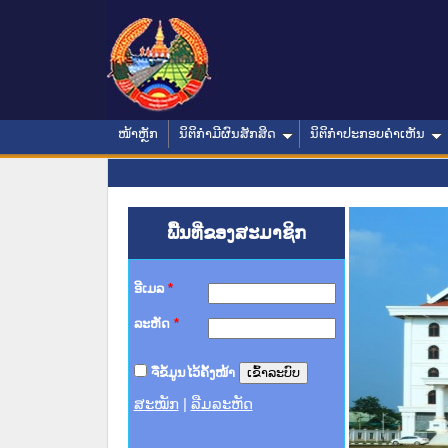
ໜ້າຫຼັກ
ນິຕິກໍາມີຜົນສັກສິດ
ນິຕິກໍາປະກອບຄໍາເຫັນ
ພື້ນທີ່ຂອງສະມາຊິກ
ອີເມລ
*
ລະຫັດ
*
ຈື່ຂໍ້ມູນໄວ້ຄັ້ງໜ້າ
ສະໝັກ
|
ລືມລະຫັດ