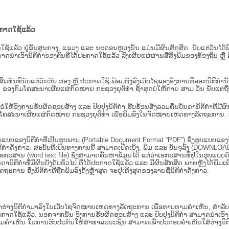
ະກາດໃຊ້ແລ້ວ
ະກາດໃຊ້ແລ້ວ ຢູ່ຂັ້ນ​ສູນ​ກາງ, ແຂວງ ແລະ ນະຄອນຫຼວງນັ້ນ ແມ່ນມີຜົນສັກສິດ ນັບ​ແຕ່​ວັ
າດນຳເອົານິຕິກຳຂອງຕົນທີ່ໄດ້ປະກາດໃຊ້ແລ້ວ ລົງ​ເຜີຍແຜ່​ຜ່ານ​ສື່ສິ່ງພິມຂອງທ້ອງຖິ່ນ 
ັກສິດທັນທີນັບແຕ່ວັນຮັບ ຮອງ ຫຼື ປະກາດໃຊ້ ພ້ອມທັງລົງເວັບໄຊຂອງອົງການທີ່ອອກນິຕິກໍາ
ຂອງກົມໂຄສະນາເຜີຍແຜ່ກົດໝາຍ ກະຊວງຍຸຕິທໍາ ຊ້າສຸດບໍ່ໃຫ້ກາຍ ສາມ ວັນ ນັບແຕ່ຖືກຮ
ິ​ຕິ​ກຳ ຂໍໃຫ້ອົງ​ການ​ຮັບ​ຜິດ​ຊອບ​ສ້າງ ແລະ ປັບ​ປຸງນິ​ຕິ​ກຳ ຮີບຮ້ອນສັງລວມຄືນບັນດານິຕິກໍາທ
ຄສະນາເຜີຍແຜ່ກົດໝາຍ ກະຊວງຍຸຕິທໍາ ເພື່ອພິມລົງໃນຈົດໝາຍເຫດທາງລັດຖະການ. ບັນ​ດາ​ນິ​ຕິ
ູບແບບຂອງນິຕິກໍາທີ່ເປັນຮູບພາບ (Portable Document Format “PDF”) ຊຶ່ງຮູບແບບຂອງນິຕ
ຳດັ່ງກ່າວ. ສະບັບທີ່ເປັນທາງການນີ້ ສາມາດເປີດເບິ່ງ, ພິມ ແລະ ບັນຈຸລົງ (DOWNLOAD)
ກະສານ (word text file) ຊຶ່ງສາມາດຄົ້ນຫາຂໍ້ມູນໄດ້ ແຕ່ວ່າເອກະສານທີ່ຢູ່ໃນຮູບແບບດັ່ງກ່
ນດານິຕິກຳທີ່ມີຜົນບັງຄັບທົ່ວໄປ ທີ່ໄດ້ປະກາດໃຊ້ແລ້ວ ແລະ ມີຜົນສັກສິດ ພາຍຫຼັງໄດ້
 ຊຶ່ງນິຕິກຳທີ່ຖືກພິມລົງຄັ້ງຫຼ້າສຸດ ຈະຢູ່ເທິງສຸດຂອງລາຍຊື່ນິຕິກໍາດັ່ງກ່າວ.
ຮ່າງນິຕິກຳມາລົງໃນ​ເວັບ​ໄຊຈົດໝາຍເຫດທາງລັດຖະການ ເພື່ອທາບທາມຄຳເຫັນ, ສໍາລັບກ
າດໃຊ້ແລ້ວ. ນອກຈາກນັ້ນ ອົງການຮັບຜິດຊອບສ້າງ ແລະ ປັບປຸງນິຕິກໍາ ສາມາດນຳເອົາຮ່າງນ
ື່ອທາບທາມຄໍາເຫັນ ໃນການຮັບປະກັນໃຫ້ສາທາລະນະຊົນ ສາມາດເຂົ້າປະກອບຄໍາເຫັນໃສ່ຮ່າງນິຕ