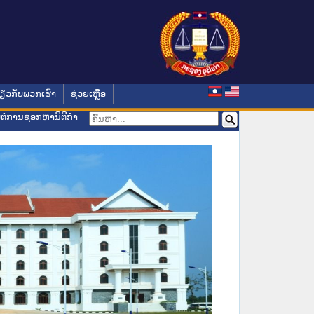
່ຽວກັບພວກເຮົາ
ຊ່ວຍເຫຼືອ
ອມຕໍ່ການຊອກຫານິຕິກຳ