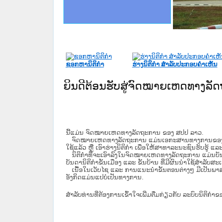
ce Lao PDR
ດໝາຍເຫດທາງລັດຖະການໃຫ້ຜູ້ປະສານງານ
ນການຈັດຕັ້ງປະຕິບັດວຽກງານຈົດໝາຍເຫດ
ໝາຍເຫດທາງລັດຖະການ ແລະ ແອັບກົດໝາຍ
ສານງານວຽກງານຈົດໝາຍເຫດທາງລັດຖະການ
ສານງານວຽກງານຈົດໝາຍເຫດທາງລັດຖະການ
ດໝາຍລາວ ແລະ ເວັບໄຊຈົດໝາຍເຫດທາງ
ດໝາຍລາວ ແລະ ເວັບໄຊຈົດໝາຍເຫດທາງ
ກງານຈົດໝາຍເຫດທາງລັດຖະການ ໃຫ້ຜູ້
ທີ່ ວິທະຍາຄານສັນຕິບານປະຊາຊົນ
ທີ່ ວິທະຍາຄານຕຳຫຼວດປະຊາຊົນ
ງານສະພາປະຊາຊົນ ພາກກາງ
ທີ່ ສະຖາບັນຍຸຕິທຳແຫ່ງຊາດ
ຂັ້ນແຂວງພາກເໜືອ
ສຳລັບ ພາກກາງ
ທາງລັດຖະການ
ສຳລັບ ພາກໃຕ້
ຊອກຫານິຕິກໍາ
ຮ່າງນິຕິກໍາ ສໍາລັບປະກອບຄໍາເຫັນ
ຍິນດີຕ້ອນຮັບສູ່ຈົດໝາຍເຫດທາງລ
ນີ້ແມ່ນ ຈົດໝາຍເຫດທາງລັດຖະການ ຂອງ ສປປ ລາວ.
ຈົດໝາຍເຫດທາງລັດຖະການ ແມ່ນ​ເອ​ກະ​ສານ​ທາງ​ການ​ຂອງ​ລັດ ທີ່​ເປັນ
ໃຊ້ແລ້ວ ຫຼື ເອົາຮ່າງນິຕິກໍາ ເພື່ອໃຫ້​ສາ​ທາ​ລະ​ນະ​ຊົນ​ຮັບ​ຮູ້ ແລ
ນິ​ຕິ​ກຳ​ທີ່​ຈະ​ເອົາ​ລົງ​ໃນ​ຈົດ​ໝາຍ​ເຫດ​ທາງ​ລັດ​ຖະ​ການ ​ແມ່ນ​ບັນ​ດາ​ນ
ບັນ​ດານິ​ຕິ​ກຳ​ຂັ້ນ​ເມືອງ ແລະ ຂັ້ນ​ບ້ານ ​ທີ່​ມີ​ຜົນ​ນຳ​ໃຊ້​ສຳ​ລັບ​
ເນື້ອໃນ​ເວັບ​ໄຊ​ ແລະ ການແນະນໍາຂັ້ນຕອນຕ່າງໆ ມີເປັນພ
ອັງກິດແມ່ນແປບໍ່ເປັນທາງການ.
ສໍາລັບທ່ານທີ່ຕ້ອງການເຂົ້າໃຈເພີ່ມຕື່ມກ່ຽວກັບ ລະບົບນິຕິກຳຂ