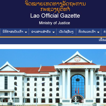
ນິຕິກໍາສະບັບເກົ່າ
ຂ່າວສານສໍາຄັນ
ເວັບໄຊອື່ນໆ
ຕິດຕໍ່ພວກເຮົາ
ກ
ເຊື່