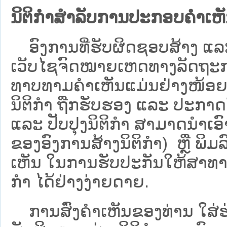
ນິຕິກຳສຳລັບການປະກອບຄຳເຫ
ອົງການທີ່ຮັບຜິດຊອບສ້າງ ແລະ 
ເວັບ​ໄຊຈົດໝາຍເຫດທາງລັດຖະກາ
ທາບທາມຄໍາເຫັນແມ່ນຢ່າງໜ້ອຍ 6
ນິຕິກໍາ ຖືກຮັບຮອງ ແລະ ປະກາດ
ແລະ ປັບປຸງນິຕິກໍາ ສາມາດນຳເອົາຮ
ຂອງອົງການສ້າງນິຕິກຳ) ຫຼື ພິມລົງ
ເຫັນ ໃນການຮັບປະກັນໃຫ້ສາທາລ
ກຳ ໄດ້ຢ່າງງ່າຍດາຍ.
ການສົ່ງຄໍາເຫັນຂອງທ່ານ ໃສ່ຮ່