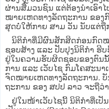
ຜ່ານສື່ມວນຊົນ ແຕ່ຕ້ອງນໍາເອ
ໝາຍ​ເຫດ​ທາງ​ລັດ​ຖະ​ການ​ ຂອ
ສຸດບໍ່ໃຫ້ກາຍ ສາມ ວັນ ນັບແຕ່ຖື
ນິ​ຕິ​ກຳ​ທີ່​ມີ​ຜົນ​ສັກ​ສິດ​ກ່ອນ​ກົດ
ຊອບ​ສ້າງ ແລະ ປັບ​ປຸງນິ​ຕິ​ກຳ ຮີ
ຢູ່ໃນຄວາມຮັບຜິດຊອບຂອງຕົນນັ້ນ
ການ ແລະ ເວັບໄຊ​ ກົມໂຄສະນາເຜ
ຈົດໝາຍເຫດທາງລັດຖະການ. ບັນ​ດາ​ນິ​
ຖະ​ການ ຂອງ ສປ​ປ ລາວ ​ຈະຖື​ວ່າບໍ່​ມີ
ຢູ່ໃນໜ້າ​ເວັບ​ໄຊ​ນີ້ ນິຕິກຳທີ່