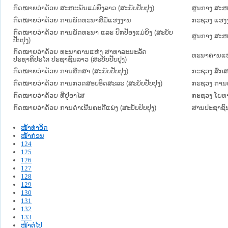
ກົດໝາຍວ່າດ້ວຍ ສະຫະພັນແມ່ຍິງລາວ (ສະບັບປັບປຸງ)
ສູນກາງ ສະຫ
ກົດໝາຍວ່າດ້ວຍ ການພັດທະນາສີມືແຮງງານ
ກະຊວງ ແຮງງ
ກົດໝາຍວ່າດ້ວຍ ການພັດທະນາ ແລະ ປົກປ້ອງແມ່ຍິງ (ສະບັບ
ສູນກາງ ສະຫ
ປັບປຸງ)
ກົດໝາຍວ່າດ້ວຍ ທະນາຄານແຫ່ງ ສາທາລະນະລັດ
ທະນາຄານແຫ
ປະຊາທິປະໄຕ ປະຊາຊົນລາວ (ສະບັບປັບປຸງ)
ກົດໝາຍວ່າດ້ວຍ ການສຶກສາ (ສະບັບປັບປຸງ)
ກະຊວງ ສຶກສ
ກົດໝາຍວ່າດ້ວຍ ການກວດສອບອິດສະລະ (ສະບັບປັບປຸງ)
ກະຊວງ ການເ
ກົດໝາຍວ່າດ້ວຍ ທີ່ຢູ່ອາໄສ
ກະຊວງ ໂຍທາ
ກົດໝາຍວ່າດ້ວຍ ການດຳເນີນຄະດີແພ່ງ (ສະບັບປັບປຸງ)
ສານປະຊາຊົນ
ໜ້າທໍາອິດ
ໜ້າກ່ອນ
124
125
126
127
128
129
130
131
132
133
ໜ້າຕໍ່ໄປ