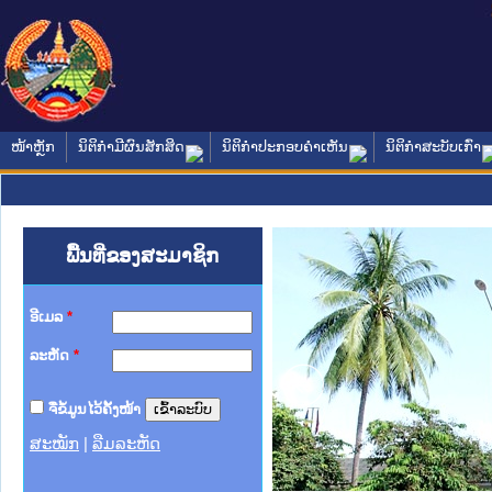
ໜ້າຫຼັກ
ນິຕິກໍາມີຜົນສັກສິດ
ນິຕິກໍາປະກອບຄໍາເຫັນ
ນິຕິກໍາສະບັບເກົ່າ
ພື້ນທີ່ຂອງສະມາຊິກ
ອີເມລ
*
ລະຫັດ
*
ຈື່ຂໍ້ມູນໄວ້ຄັ້ງໜ້າ
ສະໝັກ
|
ລືມລະຫັດ