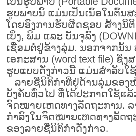
ເປັນຮູບພາບ (Portable Documen
ຮູບພາບນີ້ ແມ່ນເປັນເນື້ອໃນຕົ້
ໂດຍອົງການຮັບຜິດຊອບ ສ້າງນິຕິກ
ເບິ່ງ, ພິມ ແລະ ບັນຈຸລົງ (D
ເຊື່ອມຕໍ່ຢູ່ຂ້າງລຸ່ມ. ນອກຈາກນັ້
ເອກະສານ (word text file) ຊຶ່ງ
ຮູບແບບດັ່ງກ່າວນີ້ ແມ່ນສຳລັບໃຊ້ເປ
ລາຍຊື່ນິຕິກຳທີ່ຢູ່ດ້ານລຸ່ມຂອງ
ບັງຄັບທົ່ວໄປ ທີ່ໄດ້ປະກາດໃຊ້ແລ
ຈົດໝາຍເຫດທາງລັດຖະການ. ລາຍຊ
ກຳລົງໃນຈົດໝາຍເຫດທາງລັດຖະການ ຊ
ຂອງລາຍຊື່ນິຕິກໍາດັ່ງກ່າວ.