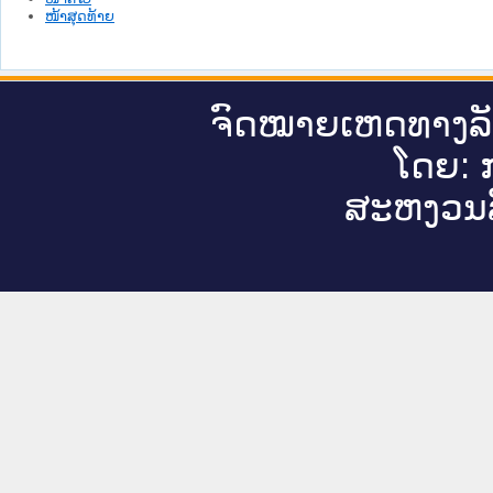
ໜ້າສຸດທ້າຍ
ຈົດ​ໝາຍ​ເຫດ​ທາງ​ລ
ໂດຍ: ກ
ສະ​ຫງວນ​ລ