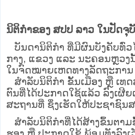
ນິຕິກຳຂອງ ສປປ ລາວ ໃນປັດຈຸບັ
ບັນດານິຕິກໍາ ທີ່ມີຜົນບັງຄັບທົ່ວໄ
ກາງ, ແຂວງ ແລະ ນະຄອນຫຼວງນັ້ນ 
ໃນຈົດໝາຍເຫດທາງລັດຖະການ ເປັ
ສຳລັບນິ​ຕິ​ກຳ ຂັ້ນເມືອງ ຫຼື 
ຕົນທີ່ໄດ້ປະກາດໃຊ້ແລ້ວ ລົງ​ເຜີຍ
ສະຖານທີ່ ຊຶ່ງເຮັດໃຫ້ປະຊາຊົນສາ
ສໍາລັບນິຕິກໍາທີ່ໄດ້ສ້າງຂຶ້ນຕາມ
ຮອງ ຫຼື ປະກາດໃຊ້ ພ້ອມທັງລົງເ