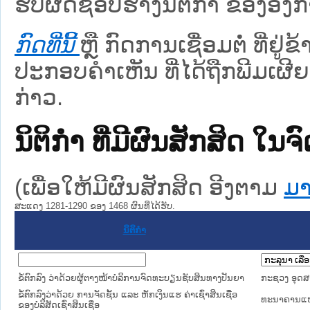
ຮັບຜິດຊອບຮ່າງນິຕິກຳ ຂອງອົງກາ
ກົດທີ່ນີ້
ຫຼື ກົດການເຊື່ອມຕໍ່ ທີ່ຢູ່
ປະກອບຄຳເຫັນ ທີ່ໄດ້ຖືກພີມເຜີຍ
ກ່າວ.
ນິຕິກໍາ ທີ່ມີຜົນສັກສິດ
(ເພື່ອໃຫ້ມີຜົນສັກສິດ ອີງຕາມ
ມາ
ສະແດງ 1281-1290 ຂອງ 1468 ຜົນທີ່ໄດ້ຮັບ.
ນິຕິກໍາ
ຂໍ້ຕົກລົງ ວ່າດ້ວຍຜູ້ຕາງໜ້າບໍລິການຈົດທະບຽນຊັບສິນທາງປັນຍາ
ກະຊວງ ອຸດ
ຂໍ້ຕົກລົງວ່າດ້ວຍ ການຈັດຊັ້ນ ແລະ ຫັກເງິນແຮ ຄ່າເຊົ່າສິນເຊື່ອ
ທະນາຄານແຫ
ຂອງບໍລິສັດເຊົ່າສິນເຊື່ອ