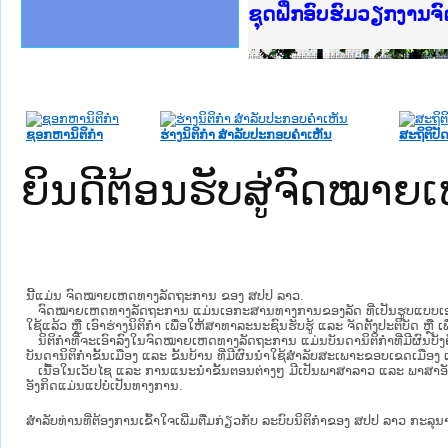
Ministry of Justice 
ເຜີຍແຜ່ວັບໄຊຈົດໝາຍເ
ກະຊວງຍຸຕິທຳ
ຊຸດຝຶກອົບຮົມວຽກງານ
ກອງປະຊຸມທົບທວນຄືນກ
ຝຶກອົບຮົມ ຜູ່ປະສານ
ຝຶກອົບຮົມ ຜູ່ປະສານງ
ເຜີຍແຜ່ແອັບກົດໝາຍລ
ເຜີຍແຜ່ແອັບກົດໝາຍລາ
ຍົກລະດັບວຽກງານຈົດໝ
ຊຸດຝຶກອົບຮົມວຽກງານ
ຊອກຫານິຕິກໍາ
ຮ່າງນິຕິກໍາ ສໍາລັບປະກອບຄໍາເຫັນ
ສະຖິຕິປັດ
ຍິນດີຕ້ອນຮັບສູ່ຈົດໝ
ນີ້ແມ່ນ ຈົດໝາຍເຫດທາງລັດຖະການ ຂອງ ສປປ ລາວ.
ຈົດໝາຍເຫດທາງລັດຖະການ ແມ່ນ​ເອ​ກະ​ສານ​ທາງ​ການ​ຂອງ​ລັດ ທີ່​ເປັນ​ຮູບ​ແບບ​ເອ​ເລັກ​ໂຕ​
ໃຊ້ແລ້ວ ຫຼື ເອົາຮ່າງນິຕິກໍາ ເພື່ອໃຫ້​ສາ​ທາ​ລະ​ນະ​ຊົນ​ຮັບ​ຮູ້ ແລະ ຈັດ​ຕັ້ງ​ປະ​ຕິ​ບັດ ຫ
ນິ​ຕິ​ກຳ​ທີ່​ຈະ​ເອົາ​ລົງ​ໃນ​ຈົດ​ໝາຍ​ເຫດ​ທາງ​ລັດ​ຖະ​ການ ​ແມ່ນ​ບັນ​ດາ​ນິ​ຕິ​ກຳ​ທີ່​ມີ​ຜົນ​ບັງ​
ບັນ​ດານິ​ຕິ​ກຳ​ຂັ້ນ​ເມືອງ ແລະ ຂັ້ນ​ບ້ານ ​ທີ່​ມີ​ຜົນ​ນຳ​ໃຊ້​ສຳ​ລັບ​ສະ​ເພາະ​ຂອບ​ເຂດ​ເມືອງ 
ເນື້ອໃນ​ເວັບ​ໄຊ​ ແລະ ການແນະນໍາຂັ້ນຕອນຕ່າງໆ ມີເປັນພາສາລາວ ແລະ ພາສາອັ
ອັງກິດແມ່ນແປບໍ່ເປັນທາງການ.
ສໍາລັບທ່ານທີ່ຕ້ອງການເຂົ້າໃຈເພີ່ມຕື່ມກ່ຽວກັບ ລະບົບນິຕິກຳຂອງ ສປປ ລາວ ກະລຸນາເຂົ