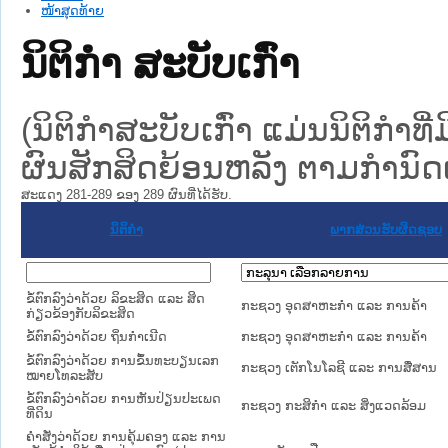
ໜ້າສຸດທ້າຍ
ນິຕິກໍາ ສະບັບເກົ່າ
(ນິຕິກໍາສະບັບເກົ່າ ແມ່ນນິຕິກໍາ
ຜົນສັກສິດຍ້ອນຫລັງ ຕາມກໍານົດເວ
ສະແດງ 281-289 ຂອງ 289 ຜົນທີ່ໄດ້ຮັບ.
ນິຕິກໍາ
ພາກສ່ວນຮັບຜິດຊອບ
ຂໍ້ຕົກລົງວ່າດ້ວຍ ລິຂະສິດ ແລະ ສິດ
ກະຊວງ ອຸດສາຫະກຳ ແລະ ການຄ້າ
ກ່ຽວຂ້ອງກັບລິຂະສິດ
ຂໍ້ຕົກລົງວ່າດ້ວຍ ຖິ່ນກໍາເນີດ
ກະຊວງ ອຸດສາຫະກຳ ແລະ ການຄ້າ
ຂໍ້ຕົກລົງວ່າດ້ວຍ ການຂຶ້ນທະບຽນເລກ
ກະຊວງ ເຕັກໂນໂລຊີ ແລະ ການສື່ສານ
ໝາຍໂທລະສັບ
ຂໍ້ຕົກລົງວ່າດ້ວຍ ການຫັນປ່ຽນປະເພດ
ກະຊວງ ກະສິກຳ ແລະ ສິ່ງແວດລ້ອມ
ທີ່ດິນ
ຄຳສັ່ງວ່າດ້ວຍ ການຄຸ້ມຄອງ ແລະ ການ