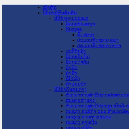
ໜ້າຫຼັກ
ນິຕິກໍາມີຜົນສັກສິດ
ນິຕິກໍາຕາມປະເພດ
ລັດຖະທໍາມະນູນ
ກົດໝາຍ
ກົດໝາຍ
ປະມວນກົດໝາຍ ແພ່ງ
ປະມວນກົດໝາຍ ອາຍາ
ມະຕິຕົກລົງ
ລັດຖະບັນຍັດ
ລັດຖະດໍາລັດ
ດໍາລັດ
ຄໍາສັ່ງ
ຂໍ້ຕົກລົງ
ຄໍາແນະນໍາ
ນິຕິກໍາຂັ້ນສູນກາງ
ຫ້ອງວ່າການສໍານັກງານປະທານປ
ສະພາແຫ່ງຊາດ
ຫ້ອງວ່າການສຳນັກງານນາຍົກລັດຖ
ກະຊວງ ກະສິກຳ ແລະ ສິ່ງແວດລ້ອ
ກະຊວງ ການຕ່າງປະເທດ
ກະຊວງ ການເງິນ
ກະຊວງ ຍຸຕິທໍາ