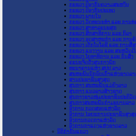
ກະຊວງ ປ້ອງກັນຄວາມສະຫງົບ
ກະຊວງ ປ້ອງກັນປະເທດ
ກະຊວງ ພາຍໃນ
ກະຊວງ ວັດທະນະທຳ ແລະ ການທ່
ກະຊວງ ສາທາລະນະສຸກ
ກະຊວງ ສຶກສາທິການ ແລະ ກິລາ
ກະຊວງ ອຸດສາຫະກຳ ແລະ ການຄ້
ກະຊວງ ເຕັກໂນໂລຊີ ແລະ ການສື່
ກະຊວງ ແຮງງານ ແລະ ສະຫວັດດີ
ກະຊວງ ໂຍທາທິການ ແລະ ຂົນສົ່ງ
ຄະນະຈັດຕັ້ງສູນກາງພັກ
ທະນາຄານແຫ່ງ ສປປ ລາວ
ສະຫະພັນນັກຮົບເກົ່າແຫ່ງຊາດລາ
ສານປະຊາຊົນສູງສຸດ
ສູນກາງ ສະຫະພັນແມ່ຍິງລາວ
ສູນກາງ ແນວລາວສ້າງຊາດ
ສູນກາງຊາວໜຸ່ມປະຊາຊົນປະຕິວັ
ສູນກາງສະຫະພັນກຳມະບານລາວ
ອົງການ ກວດສອບແຫ່ງລັດ
ອົງການ ໄອຍະການປະຊາຊົນສູງສຸ
ອົງການກວດກາແຫ່ງລັດ
ອົງການກາແດງແຫ່ງຊາດລາວ
ນິຕິກໍາຂັ້ນແຂວງ