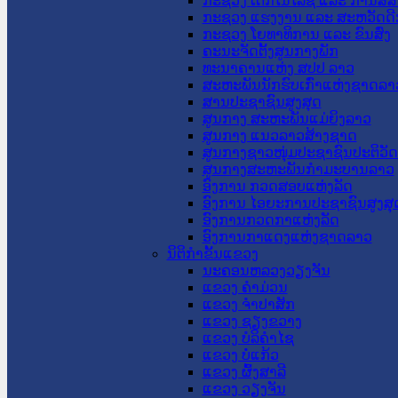
ກະຊວງ ເຕັກໂນໂລຊີ ແລະ ການສື່
ກະຊວງ ແຮງງານ ແລະ ສະຫວັດດີ
ກະຊວງ ໂຍທາທິການ ແລະ ຂົນສົ່ງ
ຄະນະຈັດຕັ້ງສູນກາງພັກ
ທະນາຄານແຫ່ງ ສປປ ລາວ
ສະຫະພັນນັກຮົບເກົ່າແຫ່ງຊາດລາ
ສານປະຊາຊົນສູງສຸດ
ສູນກາງ ສະຫະພັນແມ່ຍິງລາວ
ສູນກາງ ແນວລາວສ້າງຊາດ
ສູນກາງຊາວໜຸ່ມປະຊາຊົນປະຕິວັ
ສູນກາງສະຫະພັນກຳມະບານລາວ
ອົງການ ກວດສອບແຫ່ງລັດ
ອົງການ ໄອຍະການປະຊາຊົນສູງສຸ
ອົງການກວດກາແຫ່ງລັດ
ອົງການກາແດງແຫ່ງຊາດລາວ
ນິຕິກໍາຂັ້ນແຂວງ
ນະ​ຄອນ​ຫລວງວຽງຈັນ
ແຂວງ ຄໍາມ່ວນ
ແຂວງ ຈໍາປາສັກ
ແຂວງ ຊຽງຂວາງ
ແຂວງ ບໍລິຄໍາໄຊ
ແຂວງ ບໍ່ແກ້ວ
ແຂວງ ຜົ້ງສາລີ
ແຂວງ ວຽງຈັນ