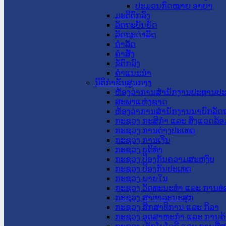
ປະມວນກົດໝາຍ ອາຍາ
ມະຕິຕົກລົງ
ລັດຖະບັນຍັດ
ລັດຖະດໍາລັດ
ດໍາລັດ
ຄໍາສັ່ງ
ຂໍ້ຕົກລົງ
ຄໍາແນະນໍາ
ນິຕິກຳຂັ້ນສູນກາງ
ຫ້ອງວ່າການສໍານັກງານປະທານປ
ສະພາແຫ່ງຊາດ
ຫ້ອງວ່າການສຳນັກງານນາຍົກລັດຖ
ກະຊວງ ກະສິກຳ ແລະ ສິ່ງແວດລ້ອ
ກະຊວງ ການຕ່າງປະເທດ
ກະຊວງ ການເງິນ
ກະຊວງ ຍຸຕິທໍາ
ກະຊວງ ປ້ອງກັນຄວາມສະຫງົບ
ກະຊວງ ປ້ອງກັນປະເທດ
ກະຊວງ ພາຍໃນ
ກະຊວງ ວັດທະນະທຳ ແລະ ການທ່
ກະຊວງ ສາທາລະນະສຸກ
ກະຊວງ ສຶກສາທິການ ແລະ ກິລາ
ກະຊວງ ອຸດສາຫະກຳ ແລະ ການຄ້