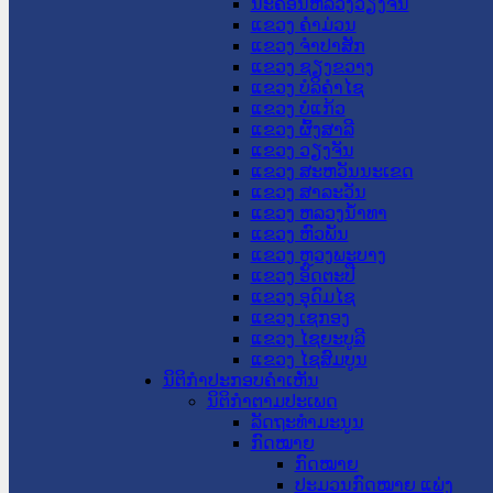
ນະ​ຄອນ​ຫລວງວຽງຈັນ
ແຂວງ ຄໍາມ່ວນ
ແຂວງ ຈໍາປາສັກ
ແຂວງ ຊຽງຂວາງ
ແຂວງ ບໍລິຄໍາໄຊ
ແຂວງ ບໍ່ແກ້ວ
ແຂວງ ຜົ້ງສາລີ
ແຂວງ ວຽງຈັນ
ແຂວງ ສະຫວັນນະເຂດ
ແຂວງ ສາລະວັນ
ແຂວງ ຫລວງນໍ້າທາ
ແຂວງ ຫົວພັນ
ແຂວງ ຫຼວງພະບາງ
ແຂວງ ອັດຕະປື
ແຂວງ ອຸດົມໄຊ
ແຂວງ ເຊກອງ
ແຂວງ ໄຊຍະບູລີ
ແຂວງ ໄຊສົມບູນ
ນິຕິກໍາປະກອບຄໍາເຫັນ
ນິຕິກໍາຕາມປະເພດ
ລັດຖະທໍາມະນູນ
ກົດໝາຍ
ກົດໝາຍ
ປະມວນກົດໝາຍ ແພ່ງ