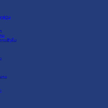
ອງທ່ຽວ
າ
ສານ
ການສັງຄົມ
ວ
ດລາວ
ດ