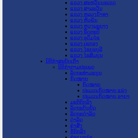
ແຂວງ ສະຫວັນນະເຂດ
ແຂວງ ສາລະວັນ
ແຂວງ ຫລວງນໍ້າທາ
ແຂວງ ຫົວພັນ
ແຂວງ ຫຼວງພະບາງ
ແຂວງ ອັດຕະປື
ແຂວງ ອຸດົມໄຊ
ແຂວງ ເຊກອງ
ແຂວງ ໄຊຍະບູລີ
ແຂວງ ໄຊສົມບູນ
ນິຕິກໍາສະບັບເກົ່າ
ນິຕິກຳຕາມປະເພດ
ລັດຖະທໍາມະນູນ
ກົດໝາຍ
ກົດໝາຍ
ປະມວນກົດໝາຍ ແພ່ງ
ປະມວນກົດໝາຍ ອາຍາ
ມະຕິຕົກລົງ
ລັດຖະບັນຍັດ
ລັດຖະດໍາລັດ
ດໍາລັດ
ຄໍາສັ່ງ
ຂໍ້ຕົກລົງ
ຄໍາແນະນໍາ