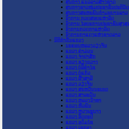
ສູນກາງ ແນວລາວສ້າງຊາດ
ສູນກາງຊາວໜຸ່ມປະຊາຊົນປະຕິວັ
ສູນກາງສະຫະພັນກຳມະບານລາວ
ອົງການ ກວດສອບແຫ່ງລັດ
ອົງການ ໄອຍະການປະຊາຊົນສູງສຸ
ອົງການກວດກາແຫ່ງລັດ
ອົງການກາແດງແຫ່ງຊາດລາວ
ນິຕິກໍາຂັ້ນແຂວງ
ນະ​ຄອນ​ຫລວງວຽງຈັນ
ແຂວງ ຄໍາມ່ວນ
ແຂວງ ຈໍາປາສັກ
ແຂວງ ຊຽງຂວາງ
ແຂວງ ບໍລິຄໍາໄຊ
ແຂວງ ບໍ່ແກ້ວ
ແຂວງ ຜົ້ງສາລີ
ແຂວງ ວຽງຈັນ
ແຂວງ ສະຫວັນນະເຂດ
ແຂວງ ສາລະວັນ
ແຂວງ ຫລວງນໍ້າທາ
ແຂວງ ຫົວພັນ
ແຂວງ ຫຼວງພະບາງ
ແຂວງ ອັດຕະປື
ແຂວງ ອຸດົມໄຊ
ແຂວງ ເຊກອງ