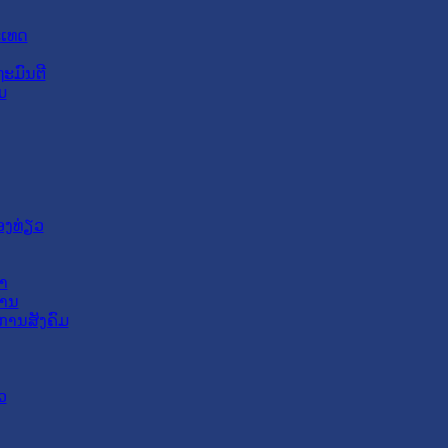
ະເທດ
ະມົນຕີ
ມ
ອງທ່ຽວ
າ
ສານ
ການສັງຄົມ
ວ