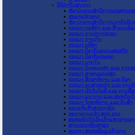
ນິຕິກໍາຂັ້ນສູນກາງ
ຫ້ອງວ່າການສໍານັກງານປະທານປ
ສະພາແຫ່ງຊາດ
ຫ້ອງວ່າການສຳນັກງານນາຍົກລັດຖ
ກະຊວງ ກະສິກຳ ແລະ ສິ່ງແວດລ້ອ
ກະຊວງ ການຕ່າງປະເທດ
ກະຊວງ ການເງິນ
ກະຊວງ ຍຸຕິທໍາ
ກະຊວງ ປ້ອງກັນຄວາມສະຫງົບ
ກະຊວງ ປ້ອງກັນປະເທດ
ກະຊວງ ພາຍໃນ
ກະຊວງ ວັດທະນະທຳ ແລະ ການທ່
ກະຊວງ ສາທາລະນະສຸກ
ກະຊວງ ສຶກສາທິການ ແລະ ກິລາ
ກະຊວງ ອຸດສາຫະກຳ ແລະ ການຄ້
ກະຊວງ ເຕັກໂນໂລຊີ ແລະ ການສື່
ກະຊວງ ແຮງງານ ແລະ ສະຫວັດດີ
ກະຊວງ ໂຍທາທິການ ແລະ ຂົນສົ່ງ
ຄະນະຈັດຕັ້ງສູນກາງພັກ
ທະນາຄານແຫ່ງ ສປປ ລາວ
ສະຫະພັນນັກຮົບເກົ່າແຫ່ງຊາດລາ
ສານປະຊາຊົນສູງສຸດ
ສູນກາງ ສະຫະພັນແມ່ຍິງລາວ