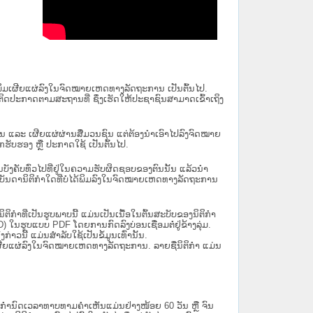
ນໄດ້ພິມເຜີຍແຜ່ລົງໃນຈົດໝາຍເຫດທາງລັດຖະການ ເປັນ​ຕົ້ນ​ໄປ.
ຫຼື ຕິດປະກາດຕາມສະຖານທີ່ ຊຶ່ງເຮັດໃຫ້ປະຊາຊົນສາມາດເຂົ້າເຖິງ
ນັ້ນ ແລະ ເຜີຍແຜ່ຜ່ານສື່ມວນຊົນ ແຕ່ຕ້ອງນໍາເອົາໄປລົງຈົດໝາຍ
ັບຮອງ ຫຼື ປະກາດໃຊ້ ເປັນຕົ້ນໄປ.
ີ່ມີຜົນບັງຄັບທົ່ວໄປທີ່ຢູ່ໃນຄວາມຮັບຜິດຊອບຂອງຕົນນັ້ນ ແລ້ວນໍາ
​ກຳ​ໃດ​ທີ່ບໍ່​ໄດ້​ພິມ​ລົງ​ໃນ​ຈົດ​ໝາຍ​ເຫດ​ທາງ​ລັດ​ຖະ​ການ
ິກໍາທີ່ເປັນຮູບພາບນີ້ ແມ່ນເປັນເນື້ອໃນຕົ້ນສະບັບຂອງນິຕິກໍາ
 ໃນຮູບແບບ PDF ໂດຍການກົດລົງບ່ອນເຊື່ອມຕໍ່ຢູ່ຂ້າງລຸ່ມ.
າວນີ້ ແມ່ນສຳລັບໃຊ້ເປັນຂໍ້ມູນເທົ່ານັ້ນ.
ພິມເຜີຍແຜ່ລົງໃນຈົດໝາຍເຫດທາງລັດຖະການ. ລາຍຊື່ນິຕິກຳ ແມ່ນ
ໍານົດເວລາທາບທາມຄໍາເຫັນແມ່ນຢ່າງໜ້ອຍ 60 ວັນ ຫຼື ຈົນ