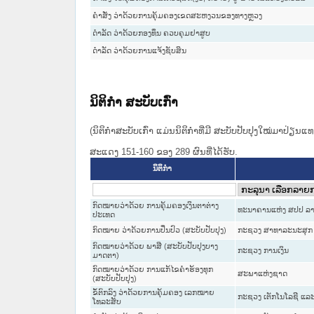
ຄຳສັ່ງ ວ່າດ້ວຍການຄຸ້ມຄອງເຂດສະຫງວນຂອງທາງຫຼວງ
ດຳລັດ ວ່າດ້ວຍກອງທຶນ ຄວບຄຸມຢາສູບ
ດຳລັດ ວ່າດ້ວຍການແຈ້ງຊັບສິນ
ນິຕິກໍາ ສະບັບເກົ່າ
(ນິຕິກໍາສະບັບເກົ່າ ແມ່ນນິຕິກໍາທີ່ມີ ສະບັບປັບປຸງໃໝ່ມາປ່ຽນ
ສະແດງ 151-160 ຂອງ 289 ຜົນທີ່ໄດ້ຮັບ.
ນິຕິກໍາ
ກົດໝາຍວ່າດ້ວຍ ການຄຸ້ມຄອງເງິນຕາຕ່າງ
ທະນາຄານແຫ່ງ ສປປ ລ
ປະເທດ
ກົດໝາຍ ວ່າດ້ວຍການປິ່ນປົວ (ສະບັບປັບປຸງ)
ກະຊວງ ສາທາລະນະສຸກ
ກົດໝາຍວ່າດ້ວຍ ພາສີ (ສະບັບປັບປຸງບາງ
ກະຊວງ ການເງິນ
ມາດຕາ)
ກົດໝາຍວ່າດ້ວຍ ການແກ້ໄຂຄຳຮ້ອງທຸກ
ສະພາແຫ່ງຊາດ
(ສະບັບປັບປຸງ)
ຂໍ້ຕົກລົງ ວ່າດ້ວຍການຄຸ້ມຄອງ ເລກໝາຍ
ກະຊວງ ເຕັກໂນໂລຊີ ແລະ
ໂທລະສັບ