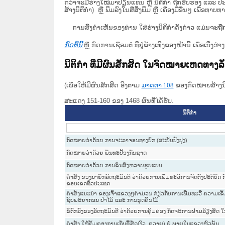
ກວ່າຈະມີຮ່າງໃໝ່ມາປ່ຽນແທນ ຫຼື ນິຕິກໍາ ຖືກຮັບຮອງ ແລະ ປະກ
ສ້າງນິຕິກຳ) ຫຼື ພິມລົງໃນສື່ສິ່ງພິມ ຫຼື ເຄື່ອງມືອື່ນໆ ເພ
ການສົ່ງຄໍາເຫັນຂອງທ່ານ ໃສ່ຮ່າງນິຕິກຳດັ່ງກ່າວ ແມ່ນຈະຖື
ກົດທີ່ນີ້
ຫຼື ກົດການເຊື່ອມຕໍ່ ທີ່ຢູ່ຂ້າງເທີງຂອງໜ້ານີ້ ເພື່ອເບ
ນິຕິກໍາ ທີ່ມີຜົນສັກສິດ ໃນຈົດໝາຍເຫດທາງ
(ເພື່ອໃຫ້ມີຜົນສັກສິດ ອີງຕາມ
ມາດ​ຕາ 108
ຂອງກົດໝາຍສ້າງນິຕ
ສະແດງ 151-160 ຂອງ 1468 ຜົນທີ່ໄດ້ຮັບ.
ນິຕິກໍາ
ກົດໝາຍວ່າດ້ວຍ ການຈະລາຈອນທາງບົກ (ສະບັບປັງປຸງ)
ກົດໝາຍວ່າດ້ວຍ ພັນທະປ້ອງກັນຊາດ
ກົດໝາຍວ່າດ້ວຍ ການຂົນສົ່ງຫລາຍຮູບແບບ
ຄຳສັ່ງ ຂອງນາຍົກລັດຖະມົນຕີ ວ່າດ້ວຍການເພີ່ມທະວີການຈັດຕັ້ງປະຕິບັ
ຂອບເຂດທົ່ວປະເທດ
ຄໍາສັ່ງແນະນໍາ ຂອງເຈົ້າແຂວງໆຄໍາມ່ວນ ກ່ຽວກັບການເພີ່ມທະວີ ຄວາມເຂ
ຊັບພະຍາກອນ ປ່າໄມ້ ແລະ ການຂຸດຄົ້ນໄມ້
ຂໍ້ຕົກລົງຂອງລັດຖະມົນຕີ ວ່າດ້ວຍການຄຸ້ມຄອງ ກິດຈະການຟາມລ້ຽງສັດ 
ຄຳສັ່ງ ໃຫ້ຄຸ້ມຄອງການເກັບຊື້ສັດ(ງົວ, ຄວາຍ) ຢູ່ ພາຍໃນແຂວງຫົວພັນ