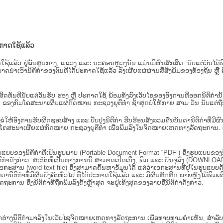
ະກາດໃຊ້ແລ້ວ
ະກາດໃຊ້ແລ້ວ ຢູ່ຂັ້ນ​ສູນ​ກາງ, ແຂວງ ແລະ ນະຄອນຫຼວງນັ້ນ ແມ່ນມີຜົນສັກສິດ ນັບ​ແຕ່​ວັ
າດນຳເອົານິຕິກຳຂອງຕົນທີ່ໄດ້ປະກາດໃຊ້ແລ້ວ ລົງ​ເຜີຍແຜ່​ຜ່ານ​ສື່ສິ່ງພິມຂອງທ້ອງຖິ່ນ 
ັກສິດທັນທີນັບແຕ່ວັນຮັບ ຮອງ ຫຼື ປະກາດໃຊ້ ພ້ອມທັງລົງເວັບໄຊຂອງອົງການທີ່ອອກນິຕິກໍາ
ຂອງກົມໂຄສະນາເຜີຍແຜ່ກົດໝາຍ ກະຊວງຍຸຕິທໍາ ຊ້າສຸດບໍ່ໃຫ້ກາຍ ສາມ ວັນ ນັບແຕ່ຖືກຮ
ິ​ຕິ​ກຳ ຂໍໃຫ້ອົງ​ການ​ຮັບ​ຜິດ​ຊອບ​ສ້າງ ແລະ ປັບ​ປຸງນິ​ຕິ​ກຳ ຮີບຮ້ອນສັງລວມຄືນບັນດານິຕິກໍາທ
ຄສະນາເຜີຍແຜ່ກົດໝາຍ ກະຊວງຍຸຕິທໍາ ເພື່ອພິມລົງໃນຈົດໝາຍເຫດທາງລັດຖະການ. ບັນ​ດາ​ນິ​ຕິ
ູບແບບຂອງນິຕິກໍາທີ່ເປັນຮູບພາບ (Portable Document Format “PDF”) ຊຶ່ງຮູບແບບຂອງນິຕ
ຳດັ່ງກ່າວ. ສະບັບທີ່ເປັນທາງການນີ້ ສາມາດເປີດເບິ່ງ, ພິມ ແລະ ບັນຈຸລົງ (DOWNLOAD)
ກະສານ (word text file) ຊຶ່ງສາມາດຄົ້ນຫາຂໍ້ມູນໄດ້ ແຕ່ວ່າເອກະສານທີ່ຢູ່ໃນຮູບແບບດັ່ງກ່
ນດານິຕິກຳທີ່ມີຜົນບັງຄັບທົ່ວໄປ ທີ່ໄດ້ປະກາດໃຊ້ແລ້ວ ແລະ ມີຜົນສັກສິດ ພາຍຫຼັງໄດ້
 ຊຶ່ງນິຕິກຳທີ່ຖືກພິມລົງຄັ້ງຫຼ້າສຸດ ຈະຢູ່ເທິງສຸດຂອງລາຍຊື່ນິຕິກໍາດັ່ງກ່າວ.
ຮ່າງນິຕິກຳມາລົງໃນ​ເວັບ​ໄຊຈົດໝາຍເຫດທາງລັດຖະການ ເພື່ອທາບທາມຄຳເຫັນ, ສໍາລັບກ