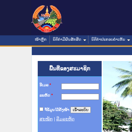
ໜ້າຫຼັກ
ນິຕິກໍາມີຜົນສັກສິດ
ນິຕິກໍາປະກອບຄໍາເຫັນ
ພື້ນທີ່ຂອງສະມາຊິກ
ອີເມລ
*
ລະຫັດ
*
ຈື່ຂໍ້ມູນໄວ້ຄັ້ງໜ້າ
ສະໝັກ
|
ລືມລະຫັດ