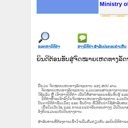
ດໝາຍເຫດທາງລັດຖະການໃຫ້ຜູ້ປະສານງານ
ນການຈັດຕັ້ງປະຕິບັດວຽກງານຈົດໝາຍເຫດ
ສານງານວຽກງານຈົດໝາຍເຫດທາງລັດຖະການ
ສານງານວຽກງານຈົດໝາຍເຫດທາງລັດຖະການ
ດໝາຍລາວ ແລະ ເວັບໄຊຈົດໝາຍເຫດທາງ
ດໝາຍລາວ ແລະ ເວັບໄຊຈົດໝາຍເຫດທາງ
ກງານຈົດໝາຍເຫດທາງລັດຖະການ ໃຫ້ຜູ້
ກງານຈົດໝາຍເຫດທາງລັດຖະການ ໃຫ້ຜູ້
Ministry o
ທີ່ ວິທະຍາຄານສັນຕິບານປະຊາຊົນ
ທີ່ ວິທະຍາຄານຕຳຫຼວດປະຊາຊົນ
ານສະພາປະຊາຊົນ ພາກເໜືອ
ງານສະພາປະຊາຊົນ ພາກກາງ
ຂັ້ນແຂວງພາກເໜືອ
ສຳລັບ ພາກກາງ
ທາງລັດຖະການ
ສຳລັບ ພາກໃຕ້
ຊອກຫານິຕິກໍາ
ຮ່າງນິຕິກໍາ ສໍາລັບປະກອບຄໍາເຫັນ
ຍິນດີຕ້ອນຮັບສູ່ຈົດໝາຍເຫດທາງລ
ນີ້ແມ່ນ ຈົດໝາຍເຫດທາງລັດຖະການ ຂອງ ສປປ ລາວ.
ຈົດໝາຍເຫດທາງລັດຖະການ ແມ່ນ​ເອ​ກະ​ສານ​ທາງ​ການ​ຂອງ​ລັດ ທີ່​ເປັນ
ໃຊ້ແລ້ວ ຫຼື ເອົາຮ່າງນິຕິກໍາ ເພື່ອໃຫ້​ສາ​ທາ​ລະ​ນະ​ຊົນ​ຮັບ​ຮູ້ ແລ
ນິ​ຕິ​ກຳ​ທີ່​ຈະ​ເອົາ​ລົງ​ໃນ​ຈົດ​ໝາຍ​ເຫດ​ທາງ​ລັດ​ຖະ​ການ ​ແມ່ນ​ບັນ​ດາ​ນ
ບັນ​ດານິ​ຕິ​ກຳ​ຂັ້ນ​ເມືອງ ແລະ ຂັ້ນ​ບ້ານ ​ທີ່​ມີ​ຜົນ​ນຳ​ໃຊ້​ສຳ​ລັບ​
ເນື້ອໃນ​ເວັບ​ໄຊ​ ແລະ ການແນະນໍາຂັ້ນຕອນຕ່າງໆ ມີເປັນພ
ອັງກິດແມ່ນແປບໍ່ເປັນທາງການ.
ສໍາລັບທ່ານທີ່ຕ້ອງການເຂົ້າໃຈເພີ່ມຕື່ມກ່ຽວກັບ ລະບົບນິຕິກຳຂ