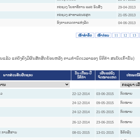
ກະຊວງ ໂຍທາທິການ ແລະ ຂົນສົ່ງ
29-04-2013
ກະຊວງ ສາທາລະນະສຸກ
21-05-2013
ອົງການກວດກາແຫ່ງລັດ
04-06-2013
ໜ້າທໍາອິດ
ໜ້າກ່ອນ
11
12
13
ແທນແລ້ວ ແຕ່ຍັງຄົງມີຜົນສັກສິດຍ້ອນຫລັງ ຕາມກໍານົດເວລາຂອງ ນິຕິກໍາ ສະບັບເກົ່ານັ້ນ)
ວັນ-ເດືອນ-ປີ
ເຜີຍແຜ່ລົງ
ປະເພດນິ
ພາກສ່ວນຮັບຜິດຊອບ
ນິຕິກໍາ
ຈົດໝາຍເຫດ
າວ
ກົດໝາຍ
22-12-2014
03-06-2015
ກົດໝາຍ
24-12-2014
09-05-2015
ກົດໝາຍ
24-12-2014
21-05-2015
ກົດໝາຍ
26-12-2014
23-06-2015
 ການສື່ສານ
ຂໍ້ຕົກລົງ
08-01-2015
13-01-2015