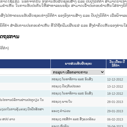
າດໃຊ້ແລ້ວ. ນອກຈາກນັ້ນ ອົງການຮັບຜິດຊອບສ້າງ ແລະ ປັບປຸງນິຕິກໍາ ສາມາດນຳເອົາຮ່າງນ
ື່ອທາບທາມຄໍາເຫັນ ໃນການຮັບປະກັນໃຫ້ສາທາລະນະຊົນ ສາມາດເຂົ້າປະກອບຄໍາເຫັນໃສ່ຮ່າງນິຕ
ກສົ່ງໄປຫາຄະນະຮັບຜິດຊອບຮ່າງນິຕິກຳ ຂອງອົງການສ້າງ ແລະ ປັບປຸງນິຕິກຳ ເພື່ອພິຈາລ
ີ່ງຮ່າງນິຕິກໍາ ສໍາລັບການປະກອບຄຳເຫັນ ທີ່ໄດ້ຖືກພີມເຜີຍແຜ່ ແລະ ສົ່ງຄຳຄິດເຫັນຂອງທ່ານໃສ
ລັດຖະການ
ິກໍາ)
ວັນ-ເດືອນ-ປີ
ພາກສ່ວນຮັບຜິດຊອບ
ນິຕິກໍາ
ກະຊວງ ໂຍທາທິການ ແລະ ຂົນສົ່ງ
12-12-2012
ກະຊວງ ປ້ອງກັນປະເທດ
13-12-2012
ກະຊວງ ໂຍທາທິການ ແລະ ຂົນສົ່ງ
18-12-2012
ດ ກົນໄກການບໍລິການຜ່ານປະຕູດຽວ ໃນ
ກະຊວງ ພາຍໃນ
28-01-2013
ັ້ມງວດໃນການຄຸ້ມຄອງ ປົກປັກຮັກສາ
ແຂວງ ຄໍາມ່ວນ
29-01-2013
ໃນ ສປປ ລາວ
ກະຊວງ ກະສິກຳ ແລະ ສິ່ງແວດລ້ອມ
06-02-2013
ແຂວງ ຫົວພັນ
26-04-2013