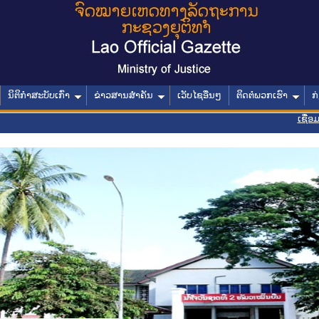
ນິຕິກໍາສະບັບເກົ່າ
ຂ່າວສານສໍາຄັນ
ເວັບໄຊອື່ນໆ
ຕິດຕໍ່ພວກເຮົາ
ກ
ເຊື່