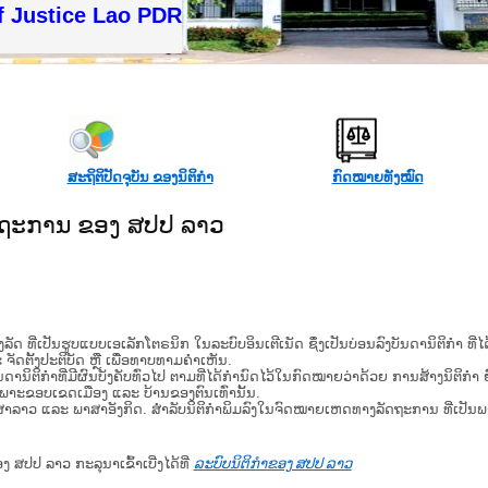
f Justice Lao PDR
ສະຖິຕິປັດຈຸບັນ ຂອງນິຕິກໍາ
ກົດໝາຍທັງໝົດ
ັດຖະການ ຂອງ ສປປ ລາວ
​ຮູບ​ແບບ​ເອ​ເລັກ​ໂຕ​ຣ​ນິກ ໃນ​ລະ​ບົບ​ອິນ​ເຕີ​ເນັດ ຊຶ່ງ​ເປັນ​ບ່ອນ​ລົງ​ບັນ​ດາ​ນິ​ຕິ​ກຳ ທີ
ະ ຈັດ​ຕັ້ງ​ປະ​ຕິ​ບັດ ຫຼື ເພື່ອທາບທາມຄໍາເຫັນ.
ິ​ຕິ​ກຳ​ທີ່​ມີ​ຜົນ​ບັງ​ຄັບ​ທົ່ວ​ໄປ ຕາມ​ທີ່​ໄດ້​ກຳ​ນົດ​ໄວ້​ໃນ​ກົດ​ໝາຍ​ວ່າ​ດ້ວຍ​ ການ​ສ້າງ​ນິ​ຕິ​ກຳ ຍົ
ສະ​ເພາະ​ຂອບ​ເຂດ​ເມືອງ ແລະ ບ້ານ​ຂອງ​ຕົນ​ເທົ່າ​ນັ້ນ.
າສາລາວ ແລະ ພາສາອັງກິດ. ສໍາລັບນິຕິກຳພິມລົງໃນຈົດໝາຍເຫດທາງລັດຖະການ ທີ່ເປັນ
ອງ ສປປ ລາວ ກະລຸນາເຂົ້າເບີ່ງໄດ້ທີ່
ລະບົບນິຕິກຳຂອງ ສປປ ລາວ