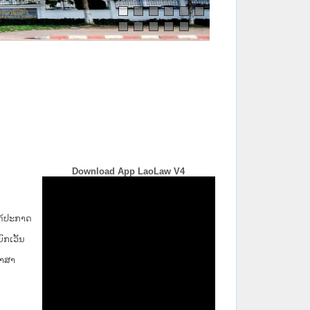
Download App LaoLaw V4
່ໄດ້ປະກາດ
ກ​ເວັ້ນ​
ພາສາ