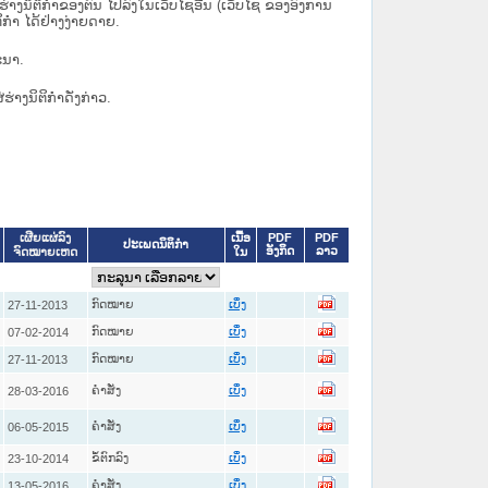
ິຕິກຳຂອງຕົນ ໄປລົງໃນ​ເວັບ​ໄຊ​ອື່ນ (ເວັບ​ໄຊ​ ຂອງອົງການ
ິກຳ ໄດ້ຢ່າງງ່າຍດາຍ.
ະນາ.
່ຮ່າງນິຕິກຳດັ່ງກ່າວ.
ເນື້ອ
PDF
PDF
ເຜີຍແຜ່ລົງ
ປະເພດນິຕິກຳ
ອັງກິດ
ລາວ
ໃນ
ຈົດໝາຍເຫດ
ກົດໝາຍ
27-11-2013
ເບິ່ງ
ກົດໝາຍ
07-02-2014
ເບິ່ງ
ກົດໝາຍ
27-11-2013
ເບິ່ງ
ຄໍາສັ່ງ
28-03-2016
ເບິ່ງ
ຄໍາສັ່ງ
06-05-2015
ເບິ່ງ
ຂໍ້ຕົກລົງ
23-10-2014
ເບິ່ງ
ຄໍາສັ່ງ
13-05-2016
ເບິ່ງ