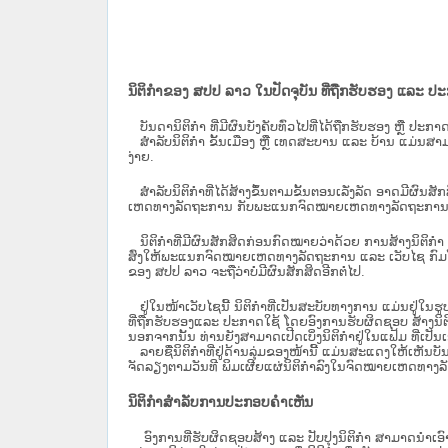
ນິຕິກຳຂອງ ສປປ ລາວ ໃນປັດຈຸບັນ ທີ່ຖືກ​ຮັບ​ຮອງ ແລະ ປ
ບັນດານິຕິກໍາ ທີ່ມີຜົນບັງຄັບທົ່ວໄປທີ່ໄດ້ຖືກ​ຮັບ​ຮອງ ຫຼື ປ
ສຳລັບນິ​ຕິ​ກຳ ຂັ້ນເມືອງ ຫຼື ເທດ​ສະ​ບານ ແລະ ບ້ານ ແມ່ນສາມ
ງ່າຍ.
ສໍາລັບນິຕິກໍາທີ່ໄດ້ສ້າງຂຶ້ນຕາມຂັ້ນຕອນເລັ່ງລັດ ອາດມີຜົນສ
ເຫດທາງລັດຖະການ ກັບ​ພະແນກຈົດ​ໝາຍ​ເຫດ​ທາງ​ລັດ​ຖະ​ການ​ 
ນິ​ຕິ​ກຳ​ທີ່​ມີ​ຜົນ​ສັກ​ສິດ​ກ່ອນ​ກົດ​ໝາຍ​ວ່າ​ດ້ວຍ​ ການ​ສ້າງ​ນ
ສົ່ງໃຫ້​ພະແນກຈົດ​ໝາຍ​ເຫດ​ທາງ​ລັດ​ຖະ​ການ ແລະ ເວັບໄຊ​ ກົມໂ
ຂອງ ສປ​ປ ລາວ ​ຈະຖື​ວ່າບໍ່​ມີ​ຜົນ​ສັກ​ສິດ​ອີກ​ຕໍ່​ໄປ.
ຢູ່ໃນໜ້າ​ເວັບ​ໄຊ​ນີ້ ນິຕິກຳທີ່ເປັນສະບັບທາງການ ແມ່ນຢູ່ໃນຮ
ທີ່ຖືກຮັບຮອງແລະ ປະກາດໃຊ້ ໂດຍອົງການຮັບຜິດຊອບ ສ້າງນິຕິກ
ນອກຈາກນັ້ນ ທ່ານຍັງສາມາດເປີດເບິ່ງນິຕິກຳຢູ່ໃນແຟ້ມ ທີ່ເປັນເອ
ລາຍຊື່ນິຕິກຳທີ່ຢູ່ດ້ານລຸ່ມຂອງໜ້ານີ້ ແມ່ນສະແດງໃຫ້ເຫັນບັ
ຈັດລຽງຕາມວັນທີ ພິມເຜີຍແຜ່ນິຕິກຳລົງໃນຈົດໝາຍເຫດທາງລັດຖະການ
ນິຕິກຳສຳລັບການປະກອບຄຳເຫັນ
ອົງການທີ່ຮັບຜິດຊອບສ້າງ ແລະ ປັບປຸງນິຕິກຳ ສາມາດນຳເອົາ