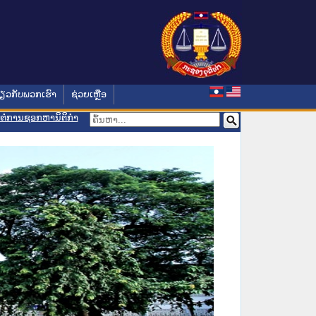
່ຽວກັບພວກເຮົາ
ຊ່ວຍເຫຼືອ
ອມຕໍ່ການຊອກຫານິຕິກຳ