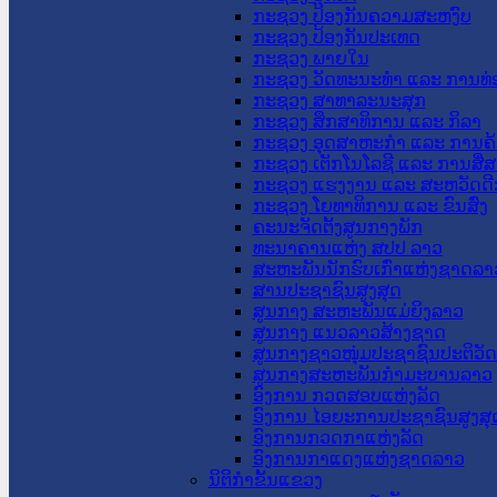
ກະຊວງ ປ້ອງກັນຄວາມສະຫງົບ
ກະຊວງ ປ້ອງກັນປະເທດ
ກະຊວງ ພາຍໃນ
ກະຊວງ ວັດທະນະທຳ ແລະ ການທ່
ກະຊວງ ສາທາລະນະສຸກ
ກະຊວງ ສຶກສາທິການ ແລະ ກິລາ
ກະຊວງ ອຸດສາຫະກຳ ແລະ ການຄ້
ກະຊວງ ເຕັກໂນໂລຊີ ແລະ ການສື່
ກະຊວງ ແຮງງານ ແລະ ສະຫວັດດີ
ກະຊວງ ໂຍທາທິການ ແລະ ຂົນສົ່ງ
ຄະນະຈັດຕັ້ງສູນກາງພັກ
ທະນາຄານແຫ່ງ ສປປ ລາວ
ສະຫະພັນນັກຮົບເກົ່າແຫ່ງຊາດລາ
ສານປະຊາຊົນສູງສຸດ
ສູນກາງ ສະຫະພັນແມ່ຍິງລາວ
ສູນກາງ ແນວລາວສ້າງຊາດ
ສູນກາງຊາວໜຸ່ມປະຊາຊົນປະຕິວັ
ສູນກາງສະຫະພັນກຳມະບານລາວ
ອົງການ ກວດສອບແຫ່ງລັດ
ອົງການ ໄອຍະການປະຊາຊົນສູງສຸ
ອົງການກວດກາແຫ່ງລັດ
ອົງການກາແດງແຫ່ງຊາດລາວ
ນິຕິກໍາຂັ້ນແຂວງ