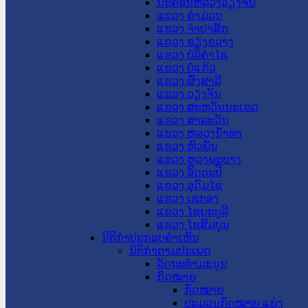
ນະ​ຄອນ​ຫລວງວຽງຈັນ
ແຂວງ ຄໍາມ່ວນ
ແຂວງ ຈໍາປາສັກ
ແຂວງ ຊຽງຂວາງ
ແຂວງ ບໍລິຄໍາໄຊ
ແຂວງ ບໍ່ແກ້ວ
ແຂວງ ຜົ້ງສາລີ
ແຂວງ ວຽງຈັນ
ແຂວງ ສະຫວັນນະເຂດ
ແຂວງ ສາລະວັນ
ແຂວງ ຫລວງນໍ້າທາ
ແຂວງ ຫົວພັນ
ແຂວງ ຫຼວງພະບາງ
ແຂວງ ອັດຕະປື
ແຂວງ ອຸດົມໄຊ
ແຂວງ ເຊກອງ
ແຂວງ ໄຊຍະບູລີ
ແຂວງ ໄຊສົມບູນ
ນິຕິກໍາປະກອບຄໍາເຫັນ
ນິຕິກໍາຕາມປະເພດ
ລັດຖະທໍາມະນູນ
ກົດໝາຍ
ກົດໝາຍ
ປະມວນກົດໝາຍ ແພ່ງ