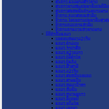
ສູນກາງ ແນວລາວສ້າງຊາດ
ສູນກາງຊາວໜຸ່ມປະຊາຊົນປະຕິວັ
ສູນກາງສະຫະພັນກຳມະບານລາວ
ອົງການ ກວດສອບແຫ່ງລັດ
ອົງການ ໄອຍະການປະຊາຊົນສູງສຸ
ອົງການກວດກາແຫ່ງລັດ
ອົງການກາແດງແຫ່ງຊາດລາວ
ນິຕິກໍາຂັ້ນແຂວງ
ນະ​ຄອນ​ຫລວງວຽງຈັນ
ແຂວງ ຄໍາມ່ວນ
ແຂວງ ຈໍາປາສັກ
ແຂວງ ຊຽງຂວາງ
ແຂວງ ບໍລິຄໍາໄຊ
ແຂວງ ບໍ່ແກ້ວ
ແຂວງ ຜົ້ງສາລີ
ແຂວງ ວຽງຈັນ
ແຂວງ ສະຫວັນນະເຂດ
ແຂວງ ສາລະວັນ
ແຂວງ ຫລວງນໍ້າທາ
ແຂວງ ຫົວພັນ
ແຂວງ ຫຼວງພະບາງ
ແຂວງ ອັດຕະປື
ແຂວງ ອຸດົມໄຊ
ແຂວງ ເຊກອງ