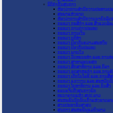
ນິຕິກໍາຂັ້ນສູນກາງ
ຫ້ອງວ່າການສໍານັກງານປະທານປ
ສະພາແຫ່ງຊາດ
ຫ້ອງວ່າການສຳນັກງານນາຍົກລັດຖ
ກະຊວງ ກະສິກຳ ແລະ ສິ່ງແວດລ້ອ
ກະຊວງ ການຕ່າງປະເທດ
ກະຊວງ ການເງິນ
ກະຊວງ ຍຸຕິທໍາ
ກະຊວງ ປ້ອງກັນຄວາມສະຫງົບ
ກະຊວງ ປ້ອງກັນປະເທດ
ກະຊວງ ພາຍໃນ
ກະຊວງ ວັດທະນະທຳ ແລະ ການທ່
ກະຊວງ ສາທາລະນະສຸກ
ກະຊວງ ສຶກສາທິການ ແລະ ກິລາ
ກະຊວງ ອຸດສາຫະກຳ ແລະ ການຄ້
ກະຊວງ ເຕັກໂນໂລຊີ ແລະ ການສື່
ກະຊວງ ແຮງງານ ແລະ ສະຫວັດດີ
ກະຊວງ ໂຍທາທິການ ແລະ ຂົນສົ່ງ
ຄະນະຈັດຕັ້ງສູນກາງພັກ
ທະນາຄານແຫ່ງ ສປປ ລາວ
ສະຫະພັນນັກຮົບເກົ່າແຫ່ງຊາດລາ
ສານປະຊາຊົນສູງສຸດ
ສູນກາງ ສະຫະພັນແມ່ຍິງລາວ