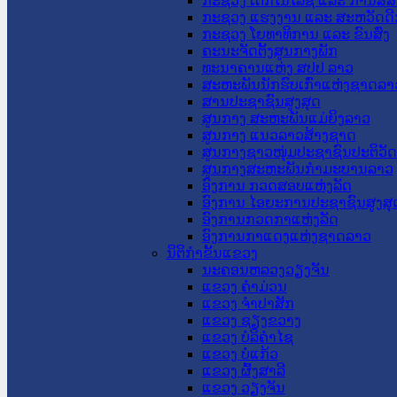
ກະຊວງ ເຕັກໂນໂລຊີ ແລະ ການສື່
ກະຊວງ ແຮງງານ ແລະ ສະຫວັດດີ
ກະຊວງ ໂຍທາທິການ ແລະ ຂົນສົ່ງ
ຄະນະຈັດຕັ້ງສູນກາງພັກ
ທະນາຄານແຫ່ງ ສປປ ລາວ
ສະຫະພັນນັກຮົບເກົ່າແຫ່ງຊາດລາ
ສານປະຊາຊົນສູງສຸດ
ສູນກາງ ສະຫະພັນແມ່ຍິງລາວ
ສູນກາງ ແນວລາວສ້າງຊາດ
ສູນກາງຊາວໜຸ່ມປະຊາຊົນປະຕິວັ
ສູນກາງສະຫະພັນກຳມະບານລາວ
ອົງການ ກວດສອບແຫ່ງລັດ
ອົງການ ໄອຍະການປະຊາຊົນສູງສຸ
ອົງການກວດກາແຫ່ງລັດ
ອົງການກາແດງແຫ່ງຊາດລາວ
ນິຕິກໍາຂັ້ນແຂວງ
ນະ​ຄອນ​ຫລວງວຽງຈັນ
ແຂວງ ຄໍາມ່ວນ
ແຂວງ ຈໍາປາສັກ
ແຂວງ ຊຽງຂວາງ
ແຂວງ ບໍລິຄໍາໄຊ
ແຂວງ ບໍ່ແກ້ວ
ແຂວງ ຜົ້ງສາລີ
ແຂວງ ວຽງຈັນ