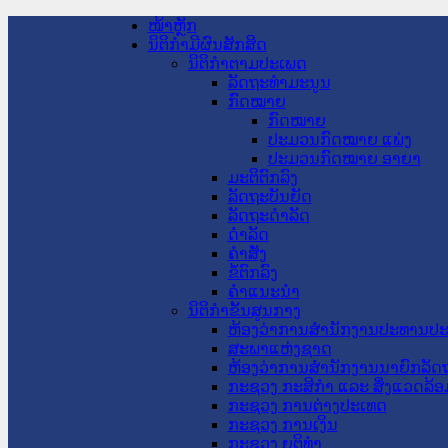
ໜ້າຫຼັກ
ນິຕິກໍາມີຜົນສັກສິດ
ນິຕິກໍາຕາມປະເພດ
ລັດຖະທໍາມະນູນ
ກົດໝາຍ
ກົດໝາຍ
ປະມວນກົດໝາຍ ແພ່ງ
ປະມວນກົດໝາຍ ອາຍາ
ມະຕິຕົກລົງ
ລັດຖະບັນຍັດ
ລັດຖະດໍາລັດ
ດໍາລັດ
ຄໍາສັ່ງ
ຂໍ້ຕົກລົງ
ຄໍາແນະນໍາ
ນິຕິກໍາຂັ້ນສູນກາງ
ຫ້ອງວ່າການສໍານັກງານປະທານປ
ສະພາແຫ່ງຊາດ
ຫ້ອງວ່າການສຳນັກງານນາຍົກລັດຖ
ກະຊວງ ກະສິກຳ ແລະ ສິ່ງແວດລ້ອ
ກະຊວງ ການຕ່າງປະເທດ
ກະຊວງ ການເງິນ
ກະຊວງ ຍຸຕິທໍາ