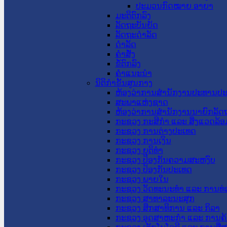
ປະມວນກົດໝາຍ ອາຍາ
ມະຕິຕົກລົງ
ລັດຖະບັນຍັດ
ລັດຖະດໍາລັດ
ດໍາລັດ
ຄໍາສັ່ງ
ຂໍ້ຕົກລົງ
ຄໍາແນະນໍາ
ນິຕິກຳຂັ້ນສູນກາງ
ຫ້ອງວ່າການສໍານັກງານປະທານປ
ສະພາແຫ່ງຊາດ
ຫ້ອງວ່າການສຳນັກງານນາຍົກລັດຖ
ກະຊວງ ກະສິກຳ ແລະ ສິ່ງແວດລ້ອ
ກະຊວງ ການຕ່າງປະເທດ
ກະຊວງ ການເງິນ
ກະຊວງ ຍຸຕິທໍາ
ກະຊວງ ປ້ອງກັນຄວາມສະຫງົບ
ກະຊວງ ປ້ອງກັນປະເທດ
ກະຊວງ ພາຍໃນ
ກະຊວງ ວັດທະນະທຳ ແລະ ການທ່
ກະຊວງ ສາທາລະນະສຸກ
ກະຊວງ ສຶກສາທິການ ແລະ ກິລາ
ກະຊວງ ອຸດສາຫະກຳ ແລະ ການຄ້