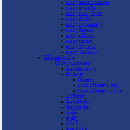
ແຂວງ ສະຫວັນນະເຂດ
ແຂວງ ສາລະວັນ
ແຂວງ ຫລວງນໍ້າທາ
ແຂວງ ຫົວພັນ
ແຂວງ ຫຼວງພະບາງ
ແຂວງ ອັດຕະປື
ແຂວງ ອຸດົມໄຊ
ແຂວງ ເຊກອງ
ແຂວງ ໄຊຍະບູລີ
ແຂວງ ໄຊສົມບູນ
ນິຕິກໍາສະບັບເກົ່າ
ນິຕິກຳຕາມປະເພດ
ລັດຖະທໍາມະນູນ
ກົດໝາຍ
ກົດໝາຍ
ປະມວນກົດໝາຍ ແພ່ງ
ປະມວນກົດໝາຍ ອາຍາ
ມະຕິຕົກລົງ
ລັດຖະບັນຍັດ
ລັດຖະດໍາລັດ
ດໍາລັດ
ຄໍາສັ່ງ
ຂໍ້ຕົກລົງ
ຄໍາແນະນໍາ