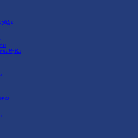
ອງທ່ຽວ
າ
ສານ
ການສັງຄົມ
ວ
ດລາວ
ດ