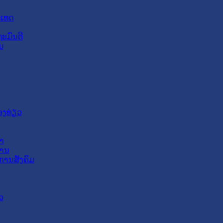
ະເທດ
ະມົນຕີ
ມ
ອງທ່ຽວ
າ
ສານ
ການສັງຄົມ
ວ