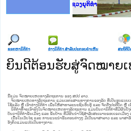
ງລັດຖະການໃຫ້ຜູ້ປະສານງານ
້ງປະຕິບັດວຽກງານຈົດໝາຍເຫດ
ລັດຖະການ ແລະ ແອັບກົດໝາຍ
ງານຈົດໝາຍເຫດທາງລັດຖະການ
ງານຈົດໝາຍເຫດທາງລັດຖະການ
ລະ ເວັບໄຊຈົດໝາຍເຫດທາງ
ລະ ເວັບໄຊຈົດໝາຍເຫດທາງ
ຍເຫດທາງລັດຖະການ ໃຫ້ຜູ້
ກະຊວງຍຸຕິທຳ
ຄານສັນຕິບານປະຊາຊົນ
າຄານຕຳຫຼວດປະຊາຊົນ
ຊາຊົນ ພາກກາງ
ຍຸຕິທຳແຫ່ງຊາດ
ພາກເໜືອ
າກກາງ
ຖະການ
າກໃຕ້
ຊອກຫານິຕິກໍາ
ຮ່າງນິຕິກໍາ ສໍາລັບປະກອບຄໍາເຫັນ
ສະຖິຕິປັ
ຍິນດີຕ້ອນຮັບສູ່ຈົດໝ
ນີ້ແມ່ນ ຈົດໝາຍເຫດທາງລັດຖະການ ຂອງ ສປປ ລາວ.
ຈົດໝາຍເຫດທາງລັດຖະການ ແມ່ນ​ເອ​ກະ​ສານ​ທາງ​ການ​ຂອງ​ລັດ ທີ່​ເປັນ​ຮູບ​ແບບ​ເອ​ເລັກ​ໂຕ​
ໃຊ້ແລ້ວ ຫຼື ເອົາຮ່າງນິຕິກໍາ ເພື່ອໃຫ້​ສາ​ທາ​ລະ​ນະ​ຊົນ​ຮັບ​ຮູ້ ແລະ ຈັດ​ຕັ້ງ​ປະ​ຕິ​ບັດ ຫ
ນິ​ຕິ​ກຳ​ທີ່​ຈະ​ເອົາ​ລົງ​ໃນ​ຈົດ​ໝາຍ​ເຫດ​ທາງ​ລັດ​ຖະ​ການ ​ແມ່ນ​ບັນ​ດາ​ນິ​ຕິ​ກຳ​ທີ່​ມີ​ຜົນ​ບັງ​
ບັນ​ດານິ​ຕິ​ກຳ​ຂັ້ນ​ເມືອງ ແລະ ຂັ້ນ​ບ້ານ ​ທີ່​ມີ​ຜົນ​ນຳ​ໃຊ້​ສຳ​ລັບ​ສະ​ເພາະ​ຂອບ​ເຂດ​ເມືອງ 
ເນື້ອໃນ​ເວັບ​ໄຊ​ ແລະ ການແນະນໍາຂັ້ນຕອນຕ່າງໆ ມີເປັນພາສາລາວ ແລະ ພາສາອັ
ອັງກິດແມ່ນແປບໍ່ເປັນທາງການ.