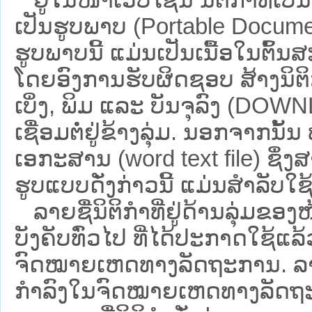
ເປັນຮູບພາບ (Portable Documen
ຮູບພາບນີ້ ແມ່ນເປັນເນື້ອໃນຕົ້
ໂດຍອົງການຮັບຜິດຊອບ ສ້າງນິຕິກ
ເບິ່ງ, ພິມ ແລະ ບັນຈຸລົງ (D
ເຊື່ອມຕໍ່ຢູ່ຂ້າງລຸ່ມ. ນອກຈາກນັ້
ເອກະສານ (word text file) ຊຶ່ງ
ຮູບແບບດັ່ງກ່າວນີ້ ແມ່ນສຳລັບໃຊ້ເປ
ລາຍຊື່ນິຕິກຳທີ່ຢູ່ດ້ານລຸ່ມຂອງ
ບັງຄັບທົ່ວໄປ ທີ່ໄດ້ປະກາດໃຊ້ແລ
ຈົດໝາຍເຫດທາງລັດຖະການ. ລາຍຊ
ກຳລົງໃນຈົດໝາຍເຫດທາງລັດຖະການ ຊ