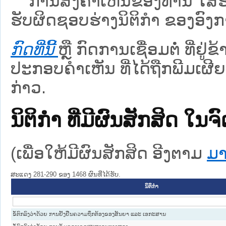
ການສົ່ງຄໍາເຫັນຂອງທ່ານ ໃສ່ຮ່
ຮັບຜິດຊອບຮ່າງນິຕິກຳ ຂອງອົງກາ
ກົດທີ່ນີ້
ຫຼື ກົດການເຊື່ອມຕໍ່ ທີ່ຢູ່
ປະກອບຄຳເຫັນ ທີ່ໄດ້ຖືກພີມເຜີຍ
ກ່າວ.
ນິຕິກໍາ ທີ່ມີຜົນສັກສິດ
(ເພື່ອໃຫ້ມີຜົນສັກສິດ ອີງຕາມ
ມາ
ສະແດງ 281-290 ຂອງ 1468 ຜົນທີ່ໄດ້ຮັບ.
ນິຕິກໍາ
ຂໍ້ຕົກລົງວ່າດ້ວຍ ການຢັ້ງຢືນຄວາມຖຶກຕ້ອງຂອງສັນຍາ ແລະ ເອກະສານ