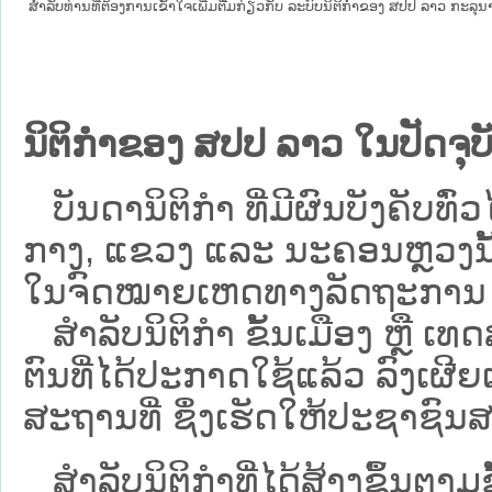
ສໍາລັບທ່ານທີ່ຕ້ອງການເຂົ້າໃຈເພີ່ມຕື່ມກ່ຽວກັບ ລະບົບນິຕິກຳຂອງ ສປປ ລາວ ກະລຸນາເຂົ
ນິຕິກຳຂອງ ສປປ ລາວ ໃນປັດຈຸບັ
ບັນດານິຕິກໍາ ທີ່ມີຜົນບັງຄັບທົ່ວໄ
ກາງ, ແຂວງ ແລະ ນະຄອນຫຼວງນັ້ນ 
ໃນຈົດໝາຍເຫດທາງລັດຖະການ ເປັ
ສຳລັບນິ​ຕິ​ກຳ ຂັ້ນເມືອງ ຫຼື 
ຕົນທີ່ໄດ້ປະກາດໃຊ້ແລ້ວ ລົງ​ເຜີຍ
ສະຖານທີ່ ຊຶ່ງເຮັດໃຫ້ປະຊາຊົນສາ
ສໍາລັບນິຕິກໍາທີ່ໄດ້ສ້າງຂຶ້ນຕາມ