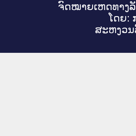
ຈົດ​ໝາຍ​ເຫດ​ທາງ​ລ
ໂດຍ: ກ
ສະ​ຫງວນ​ລ