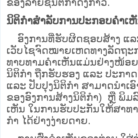
ຂອງລາຍຊື່ນິຕິກໍາດັ່ງກ່າວ.
ນິຕິກຳສຳລັບການປະກອບຄຳເຫ
ອົງການທີ່ຮັບຜິດຊອບສ້າງ ແລະ 
ເວັບ​ໄຊຈົດໝາຍເຫດທາງລັດຖະກາ
ທາບທາມຄໍາເຫັນແມ່ນຢ່າງໜ້ອຍ 6
ນິຕິກໍາ ຖືກຮັບຮອງ ແລະ ປະກາດ
ແລະ ປັບປຸງນິຕິກໍາ ສາມາດນຳເອົາຮ
ຂອງອົງການສ້າງນິຕິກຳ) ຫຼື ພິມລົງ
ເຫັນ ໃນການຮັບປະກັນໃຫ້ສາທາລ
ກຳ ໄດ້ຢ່າງງ່າຍດາຍ.