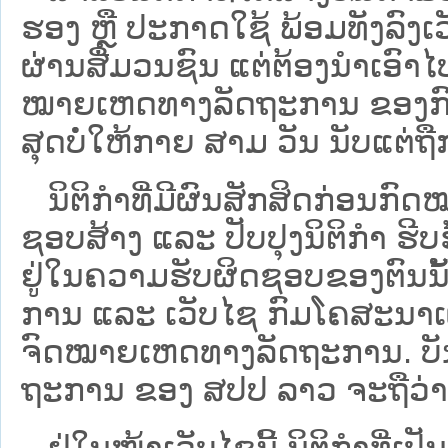
ຮອງ ຫຼື ປະກາດໃຊ້ ພ້ອມທັງລົງເ
ຜ່ານສື່ມວນຊົນ ແຕ່ຕ້ອງນໍາເອ
ໝາຍ​ເຫດ​ທາງ​ລັດ​ຖະ​ການ​ ຂອ
ສຸດບໍ່ໃຫ້ກາຍ ສາມ ວັນ ນັບແຕ່ຖື
ນິ​ຕິ​ກຳ​ທີ່​ມີ​ຜົນ​ສັກ​ສິດ​ກ່ອນ​ກົດ
ຊອບ​ສ້າງ ແລະ ປັບ​ປຸງນິ​ຕິ​ກຳ ຮີ
ຢູ່ໃນຄວາມຮັບຜິດຊອບຂອງຕົນນັ້ນ
ການ ແລະ ເວັບໄຊ​ ກົມໂຄສະນາເຜ
ຈົດໝາຍເຫດທາງລັດຖະການ. ບັນ​ດາ​ນິ​
ຖະ​ການ ຂອງ ສປ​ປ ລາວ ​ຈະຖື​ວ່າບໍ່​ມີ
ຢູ່ໃນໜ້າ​ເວັບ​ໄຊ​ນີ້ ນິຕິກຳທີ່