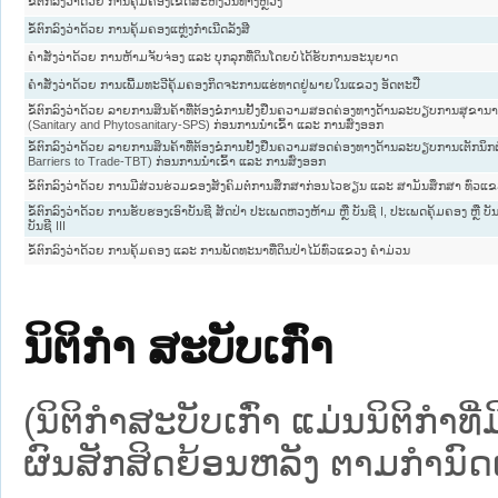
ຂໍ້ຕົກລົງວ່າດ້ວຍ ການຄຸ້ມຄອງເຂດສະຫງວນທາງຫຼວງ
ຂໍ້ຕົກລົງວ່າດ້ວຍ ການຄຸ້ມຄອງແຫຼ່ງກຳເນີດລັງສີ
ຄຳສັ່ງວ່າດ້ວຍ ການຫ້າມຈັບຈ່ອງ ແລະ ບຸກລຸກທີ່ດິນໂດຍບໍ່ໄດ້ຮັບການອະນຸຍາດ
ຄຳສັ່ງວ່າດ້ວຍ ການເພີ້ມທະວີຄຸ້ມຄອງກິດຈະການແຮ່ທາດຢູ່ພາຍໃນແຂວງ ອັດຕະປື
ຂໍ້ຕົກລົງວ່າດ້ວຍ ລາຍການສິນຄ້າທີ່ຕ້ອງຂໍການຢັ້ງຢືນຄວາມສອດຄ່ອງທາງດ້ານລະບຽບການສຸຂາ
(Sanitary and Phytosanitary-SPS) ກ່ອນການນຳເຂົ້າ ແລະ ການສົ່ງອອກ
ຂໍ້ຕົກລົງວ່າດ້ວຍ ລາຍການສິນຄ້າທີ່ຕ້ອງຂໍການຢັ້ງຢືນຄວາມສອດຄ່ອງທາງດ້ານລະບຽບການເຕັກນິກຕໍ
Barriers to Trade-TBT) ກ່ອນການນຳເຂົ້າ ແລະ ການສົ່ງອອກ
ຂໍ້ຕົກລົງວ່າດ້ວຍ ການມີສ່ວນຮ່ວມຂອງສັງຄົມຕໍ່ການສຶກສາກ່ອນໄວຮຽນ ແລະ ສາມັນສຶກສາ ທົ່ວ
ຂໍ້ຕົກລົງວ່າດ້ວຍ ການຮັບຮອງເອົາບັນຊີ ສັດປ່າ ປະເພດຫວງຫ້າມ ຫຼື ບັນຊີ I, ປະເພດຄຸ້ມຄອງ ຫຼື ບັນ
ບັນຊີ III
ຂໍ້ຕົກລົງວ່າດ້ວຍ ການຄຸ້ມຄອງ ແລະ ການພັດທະນາທີ່ດິນປ່າໄມ້ທົ່ວແຂວງ ຄຳມ່ວນ
ນິຕິກໍາ ສະບັບເກົ່າ
(ນິຕິກໍາສະບັບເກົ່າ ແມ່ນນິຕິກໍາ
ຜົນສັກສິດຍ້ອນຫລັງ ຕາມກໍານົດເວ