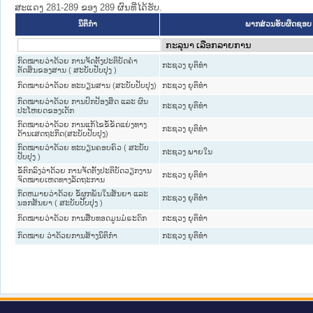
ສະແດງ 281-289 ຂອງ 289 ຜົນທີ່ໄດ້ຮັບ.
ນິຕິກໍາ
ພາກສ່ວນຮັບຜິດຊອບ
ກົດໝາຍວ່າດ້ວຍ ການຈັດຕັ້ງປະຕິບັດຄຳ
ກະຊວງ ຍຸຕິທໍາ
ຕັດສິນຂອງສານ ( ສະບັບປັບປຸງ )
ກົດໝາຍວ່າດ້ວຍ ທະບຽນສານ (ສະບັບປັບປຸງ)
ກະຊວງ ຍຸຕິທໍາ
ກົດໝາຍວ່າດ້ວຍ ການປົກປ້ອງສິດ ແລະ ຜົນ
ກະຊວງ ຍຸຕິທໍາ
ປະໂຫຍດຂອງເດັກ
ກົດໝາຍວ່າດ້ວຍ ການແກ້ໄຂຂໍ້ຂັດແຍ່ງທາງ
ກະຊວງ ຍຸຕິທໍາ
ດ້ານເສດຖະກິດ(ສະບັບປັບປຸງ)
ກົດ​ໝາຍວ່າ​ດ້ວຍ ທະບຽນຄອບຄົວ ( ສະ​ບັບ​
ກະຊວງ ພາຍໃນ
ປັບ​ປຸງ )
ຂໍ້​ຕົກ​ລົງວ່າ​ດ້ວຍ ການຈັດຕັ້ງປະຕິບັດວຽກງານ
ກະຊວງ ຍຸຕິທໍາ
ຈົດໝາຍເຫດທາງລັດຖະການ
ກົດຫມາຍວ່າດ້ວຍ ຂໍ້ຜູກພັນໃນສັນຍາ ແລະ
ກະຊວງ ຍຸຕິທໍາ
ນອກສັນຍາ ( ສະບັບປັບປຸງ )
ກົດໝາຍວ່າດ້ວຍ ການສືບທອດມູນມໍຣະດົກ
ກະຊວງ ຍຸຕິທໍາ
ກົດໝາຍ ວ່າດ້ວຍການສ້າງນິຕິກໍາ
ກະຊວງ ຍຸຕິທໍາ