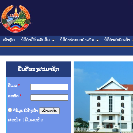
ໜ້າຫຼັກ
ນິຕິກໍາມີຜົນສັກສິດ
ນິຕິກໍາປະກອບຄໍາເຫັນ
ນິຕິກໍາສະບັບເກົ່າ
ພື້ນທີ່ຂອງສະມາຊິກ
ອີເມລ
*
ລະຫັດ
*
ຈື່ຂໍ້ມູນໄວ້ຄັ້ງໜ້າ
ສະໝັກ
|
ລືມລະຫັດ