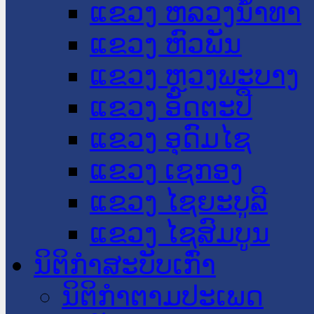
ແຂວງ ຫລວງນໍ້າທາ
ແຂວງ ຫົວພັນ
ແຂວງ ຫຼວງພະບາງ
ແຂວງ ອັດຕະປື
ແຂວງ ອຸດົມໄຊ
ແຂວງ ເຊກອງ
ແຂວງ ໄຊຍະບູລີ
ແຂວງ ໄຊສົມບູນ
ນິຕິກໍາສະບັບເກົ່າ
ນິຕິກຳຕາມປະເພດ