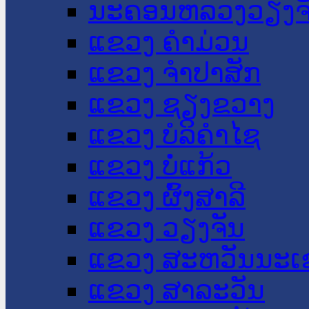
ນະ​ຄອນ​ຫລວງວຽງຈ
ແຂວງ ຄໍາມ່ວນ
ແຂວງ ຈໍາປາສັກ
ແຂວງ ຊຽງຂວາງ
ແຂວງ ບໍລິຄໍາໄຊ
ແຂວງ ບໍ່ແກ້ວ
ແຂວງ ຜົ້ງສາລີ
ແຂວງ ວຽງຈັນ
ແຂວງ ສະຫວັນນະເ
ແຂວງ ສາລະວັນ