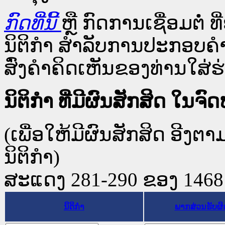
ກົດທີ່ນີ້
ຫຼື ກົດການເຊື່ອມຕໍ່ ທີ
ນິຕິກໍາ ສໍາລັບການປະກອບຄຳ
ສົ່ງຄຳຄິດເຫັນຂອງທ່ານໃສ່ຮ່
ນິຕິກໍາ ທີ່ມີຜົນສັກສິດ 
(ເພື່ອໃຫ້ມີຜົນສັກສິດ ອີງຕ
ນິຕິກໍາ)
ສະແດງ 281-290 ຂອງ 1468 ຜ
ນິຕິກໍາ
ພາກສ່ວນຮັບຜ