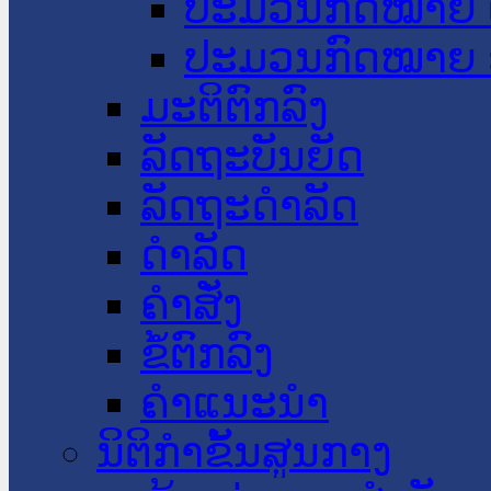
ປະມວນກົດໝາຍ 
ປະມວນກົດໝາຍ 
ມະຕິຕົກລົງ
ລັດຖະບັນຍັດ
ລັດຖະດໍາລັດ
ດໍາລັດ
ຄໍາສັ່ງ
ຂໍ້ຕົກລົງ
ຄໍາແນະນໍາ
ນິຕິກຳຂັ້ນສູນກາງ