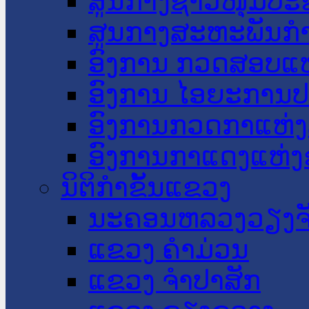
ສູນກາງຊາວໜຸ່ມປະ
ສູນກາງສະຫະພັນກ
ອົງການ ກວດສອບແຫ
ອົງການ ໄອຍະການປ
ອົງການກວດກາແຫ່ງ
ອົງການກາແດງແຫ່
ນິຕິກໍາຂັ້ນແຂວງ
ນະ​ຄອນ​ຫລວງວຽງຈ
ແຂວງ ຄໍາມ່ວນ
ແຂວງ ຈໍາປາສັກ