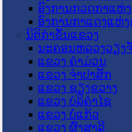
ອົງການກວດກາແຫ່ງ
ອົງການກາແດງແຫ່
ນິຕິກໍາຂັ້ນແຂວງ
ນະ​ຄອນ​ຫລວງວຽງຈ
ແຂວງ ຄໍາມ່ວນ
ແຂວງ ຈໍາປາສັກ
ແຂວງ ຊຽງຂວາງ
ແຂວງ ບໍລິຄໍາໄຊ
ແຂວງ ບໍ່ແກ້ວ
ແຂວງ ຜົ້ງສາລີ