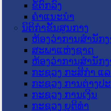
ຂໍ້ຕົກລົງ
ຄໍາແນະນໍາ
ນິຕິກໍາຂັ້ນສູນກາງ
ຫ້ອງວ່າການສໍານັ
ສະພາແຫ່ງຊາດ
ຫ້ອງວ່າການສຳນັກງ
ກະຊວງ ກະສິກຳ ແລະ
ກະຊວງ ການຕ່າງປ
ກະຊວງ ການເງິນ
ກະຊວງ ຍຸຕິທໍາ