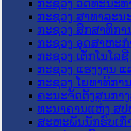
ກະຊວງ ວັດທະນະທຳ
ກະຊວງ ສາທາລະນະ
ກະຊວງ ສຶກສາທິການ
ກະຊວງ ອຸດສາຫະກຳ
ກະຊວງ ເຕັກໂນໂລຊີ
ກະຊວງ ແຮງງານ ແລ
ກະຊວງ ໂຍທາທິການ 
ຄະນະຈັດຕັ້ງສູນກາງ
ທະນາຄານແຫ່ງ ສປ
ສະຫະພັນນັກຮົບເກົ