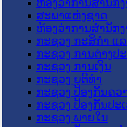
ຫ້ອງວ່າການສໍານັ
ສະພາແຫ່ງຊາດ
ຫ້ອງວ່າການສຳນັກງ
ກະຊວງ ກະສິກຳ ແລະ
ກະຊວງ ການຕ່າງປ
ກະຊວງ ການເງິນ
ກະຊວງ ຍຸຕິທໍາ
ກະຊວງ ປ້ອງກັນຄວ
ກະຊວງ ປ້ອງກັນປະ
ກະຊວງ ພາຍໃນ