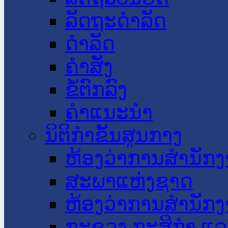
ລັດຖະດໍາລັດ
ດໍາລັດ
ຄໍາສັ່ງ
ຂໍ້ຕົກລົງ
ຄໍາແນະນໍາ
ນິຕິກໍາຂັ້ນສູນກາງ
ຫ້ອງວ່າການສໍານັ
ສະພາແຫ່ງຊາດ
ຫ້ອງວ່າການສຳນັກງ
ກະຊວງ ກະສິກຳ ແລະ