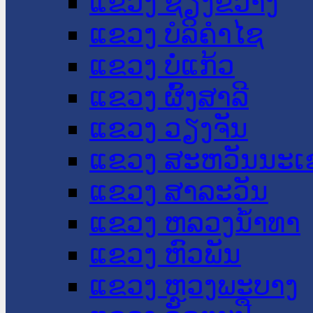
ແຂວງ ຊຽງຂວາງ
ແຂວງ ບໍລິຄໍາໄຊ
ແຂວງ ບໍ່ແກ້ວ
ແຂວງ ຜົ້ງສາລີ
ແຂວງ ວຽງຈັນ
ແຂວງ ສະຫວັນນະເ
ແຂວງ ສາລະວັນ
ແຂວງ ຫລວງນໍ້າທາ
ແຂວງ ຫົວພັນ
ແຂວງ ຫຼວງພະບາງ