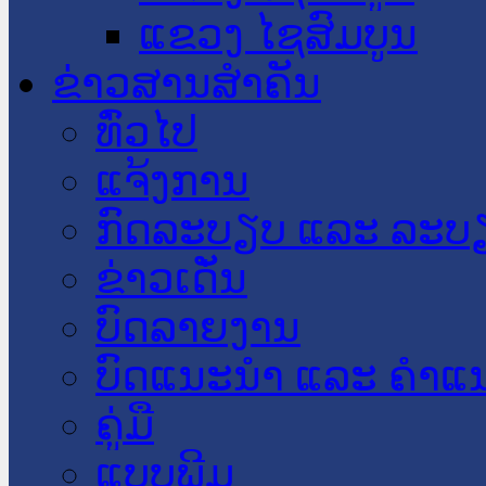
ແຂວງ ໄຊສົມບູນ
ຂ່າວສານສໍາຄັນ
​ທົ່ວ​ໄປ
ແຈ້ງການ
ກົດລະບຽບ ແລະ ລະບ
ຂ່າວເດັ່ນ
ບົດລາຍງານ
ບົດແນະນໍາ ແລະ ຄໍາແ
ຄູ່ມື
ແບບພີມ