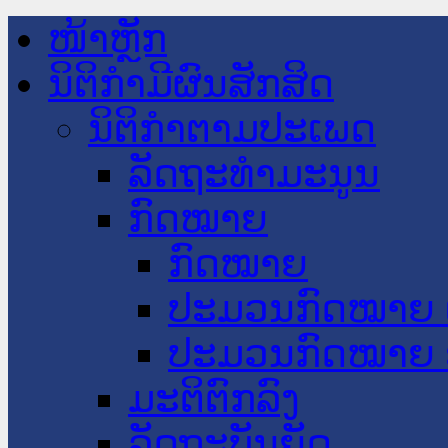
ໜ້າຫຼັກ
ນິຕິກໍາມີຜົນສັກສິດ
ນິຕິກໍາຕາມປະເພດ
ລັດຖະທໍາມະນູນ
ກົດໝາຍ
ກົດໝາຍ
ປະມວນກົດໝາຍ 
ປະມວນກົດໝາຍ 
ມະຕິຕົກລົງ
ລັດຖະບັນຍັດ