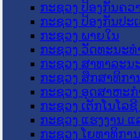
ກະຊວງ ປ້ອງກັນຄວ
ກະຊວງ ປ້ອງກັນປະ
ກະຊວງ ພາຍໃນ
ກະຊວງ ວັດທະນະທຳ
ກະຊວງ ສາທາລະນະ
ກະຊວງ ສຶກສາທິການ
ກະຊວງ ອຸດສາຫະກຳ
ກະຊວງ ເຕັກໂນໂລຊີ
ກະຊວງ ແຮງງານ ແລ
ກະຊວງ ໂຍທາທິການ 