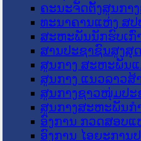
ຄະນະຈັດຕັ້ງສູນກາງ
ທະນາຄານແຫ່ງ ສປ
ສະຫະພັນນັກຮົບເກົ
ສານປະຊາຊົນສູງສຸ
ສູນກາງ ສະຫະພັນແ
ສູນກາງ ແນວລາວສ້
ສູນກາງຊາວໜຸ່ມປະ
ສູນກາງສະຫະພັນກ
ອົງການ ກວດສອບແຫ
ອົງການ ໄອຍະການປ