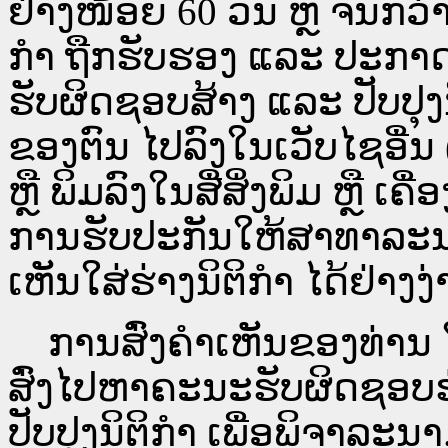
ຢ່າງໜ້ອຍ 60 ວັນ ຫຼື ຈົນກວ
ກໍາ ຖືກຮັບຮອງ ແລະ ປະກາດ
ຮັບຜິດຊອບສ້າງ ແລະ ປັບປຸງ
ຂອງຕົນ ໄປລົງໃນ​ເວັບ​ໄຊ​ອື່
ຫຼື ພິມລົງໃນສື່ສິ່ງພິມ ຫຼື ເ
ການຮັບປະກັນໃຫ້ສາທາລະນ
ເຫັນໃສ່ຮ່າງນິຕິກຳ ໄດ້ຢ່າງ
ການສົ່ງຄໍາເຫັນຂອງທ່ານ ໃສ
ສົ່ງໄປຫາຄະນະຮັບຜິດຊອບຮ
ປັບປຸງນິຕິກຳ ເພື່ອພິຈາລະນາ