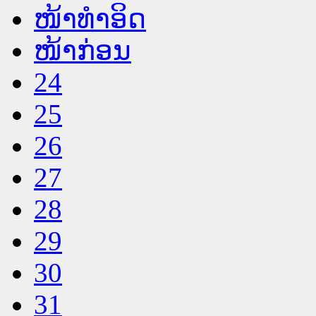
ໜ້າທໍາອິດ
ໜ້າກ່ອນ
24
25
26
27
28
29
30
31