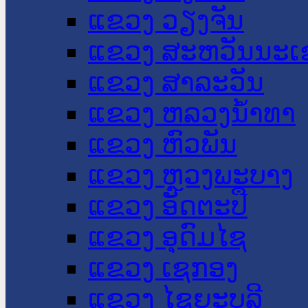
ແຂວງ ວຽງຈັນ
ແຂວງ ສະຫວັນນະເ
ແຂວງ ສາລະວັນ
ແຂວງ ຫລວງນໍ້າທາ
ແຂວງ ຫົວພັນ
ແຂວງ ຫຼວງພະບາງ
ແຂວງ ອັດຕະປື
ແຂວງ ອຸດົມໄຊ
ແຂວງ ເຊກອງ
ແຂວງ ໄຊຍະບູລີ