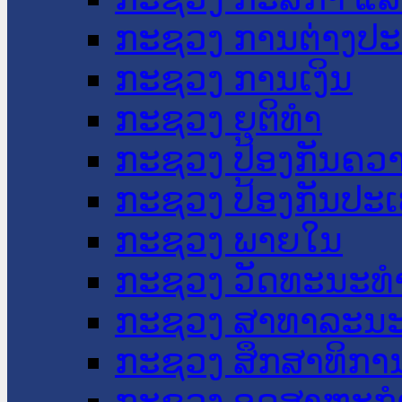
ກະຊວງ ການຕ່າງປ
ກະຊວງ ການເງິນ
ກະຊວງ ຍຸຕິທໍາ
ກະຊວງ ປ້ອງກັນຄວ
ກະຊວງ ປ້ອງກັນປະ
ກະຊວງ ພາຍໃນ
ກະຊວງ ວັດທະນະທຳ
ກະຊວງ ສາທາລະນະ
ກະຊວງ ສຶກສາທິການ
ກະຊວງ ອຸດສາຫະກຳ