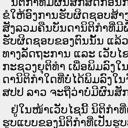
ນິ​ຕິ​ກຳ​ທີ່​ມີ​ຜົນ​ສັກ​ສິດ​ກ່ອນ
ຂໍໃຫ້ອົງ​ການ​ຮັບ​ຜິດ​ຊອບ​ສ້າ
ສັງລວມຄືນບັນດານິຕິກໍາທີ່ມີ
ຮັບຜິດຊອບຂອງຕົນນັ້ນ ແລ້ວ
ທາງ​ລັດ​ຖະ​ການ ແລະ ເວັບ
ກະຊວງຍຸຕິທໍາ ເພື່ອພິມລົ
ດາ​ນິ​ຕິ​ກຳ​ໃດ​ທີ່ບໍ່​ໄດ້​ພິມ​
ສປ​ປ ລາວ ​ຈະຖື​ວ່າບໍ່​ມີ​ຜົນ​ສັກ​
ຢູ່ໃນໜ້າ​ເວັບ​ໄຊ​ນີ້ ນິຕິກ
ຮູບແບບຂອງນິຕິກໍາທີ່ເປັນຮູ