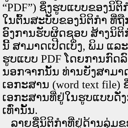
“PDF”) ຊຶ່ງຮູບແບບຂອງນິຕິກໍ
ໃນຕົ້ນສະບັບຂອງນິຕິກໍາ ທີ
ອົງການຮັບຜິດຊອບ ສ້າງນິຕິກ
ນີ້ ສາມາດເປີດເບິ່ງ, ພິມ 
ຮູບແບບ PDF ໂດຍການກົດລົງບ່ອ
ນອກຈາກນັ້ນ ທ່ານຍັງສາມາດເປີ
ເອກະສານ (word text file) ຊ
ເອກະສານທີ່ຢູ່ໃນຮູບແບບດັ່ງກ
ເທົ່ານັ້ນ.
ລາຍຊື່ນິຕິກຳທີ່ຢູ່ດ້ານລຸ່