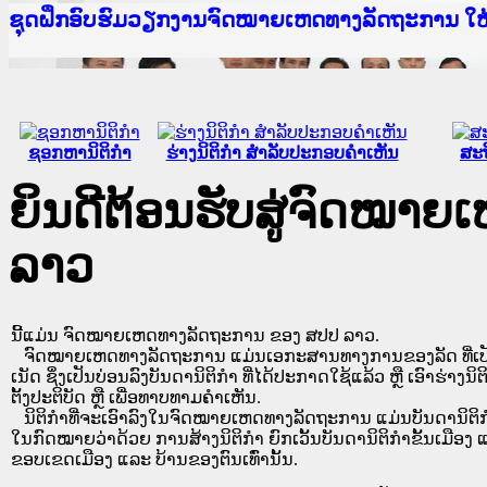
Ministry of Justice Lao PDR
ເຜີຍແຜ່ວັບໄຊຈົດໝາຍເຫດທາງລັດຖະການ ແລະ ແອັບກ
ກະຊວງຍຸຕິທຳ
ຊຸດຝຶກອົບຮົມວຽກງານຈົດໝາຍເຫດທາງລັດຖະການ ໃ
ກອງປະຊຸມທົບທວນຄືນການຈັດຕັ້ງປະຕິບັດວຽກງານຈ
ຝຶກອົບຮົມ ຜູ່ປະສານງານວຽກງານຈົດໝາຍເຫດທາງລັ
ຝຶກອົບຮົມ ຜູ່ປະສານງານວຽກງານຈົດໝາຍເຫດທາງລັດ
ເຜີຍແຜ່ແອັບກົດໝາຍລາວ ແລະ ເວັບໄຊຈົດໝາຍເຫດທ
ເຜີຍແຜ່ແອັບກົດໝາຍລາວ ແລະ ເວັບໄຊຈົດໝາຍເຫດທາ
ຍົກລະດັບວຽກງານຈົດໝາຍເຫດທາງລັດຖະການໃຫ້ຜູ້
ຊຸດຝຶກອົບຮົມວຽກງານຈົດໝາຍເຫດທາງລັດຖະການ ໃ
ຊອກຫານິຕິກໍາ
ຮ່າງນິຕິກໍາ ສໍາລັບປະກອບຄໍາເຫັນ
ສະຖ
ຍິນດີຕ້ອນຮັບສູ່ຈົດໝາ
ລາວ
ນີ້ແມ່ນ ຈົດໝາຍເຫດທາງລັດຖະການ ຂອງ ສປປ ລາວ.
ຈົດໝາຍເຫດທາງລັດຖະການ ແມ່ນ​ເອ​ກະ​ສານ​ທາງ​ການ​ຂອງ​ລັດ ທີ່​ເປັນ​ຮູບ​
ເນັດ ຊຶ່ງ​ເປັນ​ບ່ອນ​ລົງ​ບັນ​ດາ​ນິ​ຕິ​ກຳ ທີ່ໄດ້ປະກາດໃຊ້ແລ້ວ ຫຼື ເອົາຮ່າງນິຕ
ຕັ້ງ​ປະ​ຕິ​ບັດ ຫຼື ເພື່ອທາບທາມຄໍາເຫັນ.
ນິ​ຕິ​ກຳ​ທີ່​ຈະ​ເອົາ​ລົງ​ໃນ​ຈົດ​ໝາຍ​ເຫດ​ທາງ​ລັດ​ຖະ​ການ ​ແມ່ນ​ບັນ​ດາ​ນິ​ຕິ​ກຳ​ທີ່
ໃນ​ກົດ​ໝາຍ​ວ່າ​ດ້ວຍ​ ການ​ສ້າງ​ນິ​ຕິ​ກຳ ຍົກ​ເວັ້ນ​ບັນ​ດານິ​ຕິ​ກຳ​ຂັ້ນ​ເມືອງ ແ
ຂອບ​ເຂດ​ເມືອງ ແລະ ບ້ານ​ຂອງ​ຕົນ​ເທົ່າ​ນັ້ນ.