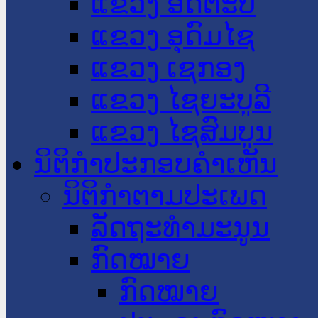
ແຂວງ ອັດຕະປື
ແຂວງ ອຸດົມໄຊ
ແຂວງ ເຊກອງ
ແຂວງ ໄຊຍະບູລີ
ແຂວງ ໄຊສົມບູນ
ນິຕິກໍາປະກອບຄໍາເຫັນ
ນິຕິກໍາຕາມປະເພດ
ລັດຖະທໍາມະນູນ
ກົດໝາຍ
ກົດໝາຍ