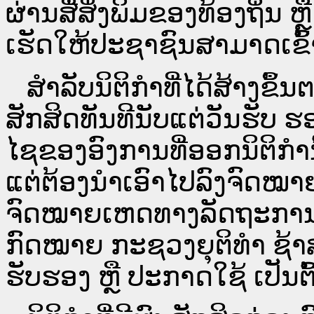
ຜ່ານ​ສື່ສິ່ງພິມຂອງທ້ອງຖິ່ນ
ເຮັດໃຫ້ປະຊາຊົນສາມາດເຂົ້າ
ສໍາລັບນິຕິກໍາທີ່ໄດ້ສ້າງຂຶ້
ສັກສິດທັນທີນັບແຕ່ວັນຮັບ ຮ
ໄຊຂອງອົງການທີ່ອອກນິຕິກໍາ
ແຕ່ຕ້ອງນໍາເອົາໄປລົງຈົດ
ຈົດ​ໝາຍ​ເຫດ​ທາງ​ລັດ​ຖະ​ກ
ກົດໝາຍ ກະຊວງຍຸຕິທໍາ ຊ້າສ
ຮັບຮອງ ຫຼື ປະກາດໃຊ້ ເປັນຕົ