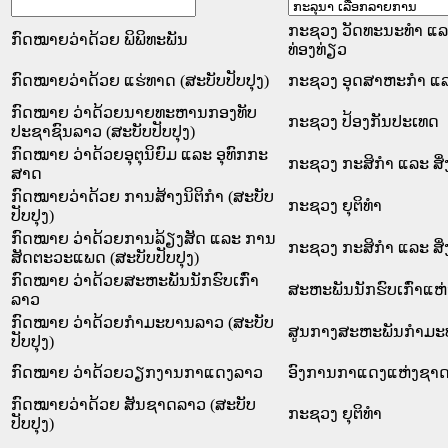
ກະຊວງ ວັດທະນະທຳ ແ
ກົດໝາຍວ່າດ້ວຍ ພິພິທະພັນ
ທ່ອງທ່ຽວ
ກົດໝາຍວ່າດ້ວຍ ແຮ່ທາດ (ສະບັບປັບປຸງ)
ກະຊວງ ອຸດສາຫະກຳ ແລ
ກົດໝາຍ ວ່າດ້ວຍນາຍທະຫານກອງທັບ
ກະຊວງ ປ້ອງກັນປະເທດ
ປະຊາຊົນລາວ (ສະບັບປັບປຸງ)
ກົດໝາຍ ວ່າດ້ວຍອຸຕຸນິຍົມ ແລະ ອຸທົກກະ
ກະຊວງ ກະສິກຳ ແລະ ສິ
ສາດ
ກົດໝາຍວ່າດ້ວຍ ການສ້າງນິຕິກຳ (ສະບັບ
ກະຊວງ ຍຸຕິທໍາ
ປັບປຸງ)
ກົດໝາຍ ວ່າດ້ວຍການລ້ຽງສັດ ແລະ ການ
ກະຊວງ ກະສິກຳ ແລະ ສິ
ສັດຕະວະແພດ (ສະບັບປັບປຸງ)
ກົດໝາຍ ວ່າດ້ວຍສະຫະພັນນັກຮົບເກົ່າ
ສະຫະພັນນັກຮົບເກົ່າແ
ລາວ
ກົດໝາຍ ວ່າດ້ວຍກຳມະບານລາວ (ສະບັບ
ສູນກາງສະຫະພັນກຳມະ
ປັບປຸງ)
ກົດໝາຍ ວ່າດ້ວຍວຽກງານກາແດງລາວ
ອົງການກາແດງແຫ່ງຊາ
ກົດໝາຍວ່າດ້ວຍ ສັນຊາດລາວ (ສະບັບ
ກະຊວງ ຍຸຕິທໍາ
ປັບປຸງ)