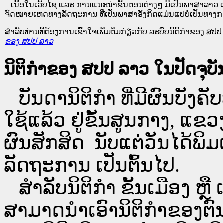
ເນື້ອໃນ​ເວັບ​ໄຊ​ ແລະ ການແນະນໍາຂັ້ນຕອນຕ່າງໆ ມີເປັນພາສາລາວ ແ
ຈົດໝາຍເຫດທາງລັດຖະການ ທີ່ເປັນພາສາອັງກິດແມ່ນແປບໍ່ເປັນທາງກ
ສໍາລັບທ່ານທີ່ຕ້ອງການເຂົ້າໃຈເພີ່ມຕື່ມກ່ຽວກັບ ລະບົບນິຕິກຳຂອງ ສປປ ລ
ຂອງ ສປປ ລາວ
ນິຕິກຳຂອງ ສປປ ລາວ ໃນປັດຈຸບັນ
ບັນດານິຕິກໍາ ທີ່ມີຜົນບັງຄັບ
ໃຊ້ແລ້ວ ຢູ່ຂັ້ນ​ສູນ​ກາງ, 
ຜົນສັກສິດ ນັບ​ແຕ່​ວັນໄດ້
ລັດຖະການ ເປັນ​ຕົ້ນ​ໄປ.
ສຳລັບນິ​ຕິ​ກຳ ຂັ້ນເມືອງ ຫຼ
ສາມາດນຳເອົານິຕິກຳຂອງຕົນທີ