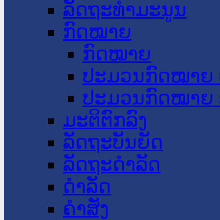
ລັດຖະທໍາມະນູນ
ກົດໝາຍ
ກົດໝາຍ
ປະມວນກົດໝາຍ 
ປະມວນກົດໝາຍ 
ມະຕິຕົກລົງ
ລັດຖະບັນຍັດ
ລັດຖະດໍາລັດ
ດໍາລັດ
ຄໍາສັ່ງ