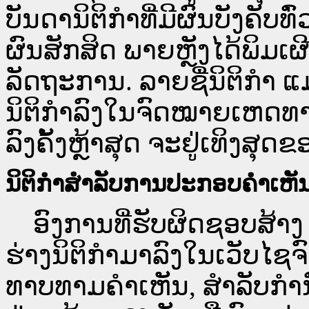
ບັນດານິຕິກຳທີ່ມີຜົນບັງຄັບທ
ຜົນສັກສິດ ພາຍຫຼັງໄດ້ພິມ
ລັດຖະການ. ລາຍຊື່ນິຕິກຳ ແ
ນິຕິກຳລົງໃນຈົດໝາຍເຫດທາງລ
ລົງຄັ້ງຫຼ້າສຸດ ຈະຢູ່ເທິງສຸດຂ
ນິຕິກຳສຳລັບການປະກອບຄຳເຫັ
ອົງການທີ່ຮັບຜິດຊອບສ້າງ 
ຮ່າງນິຕິກຳມາລົງໃນ​ເວັບ​
ທາບທາມຄຳເຫັນ, ສໍາລັບກໍ