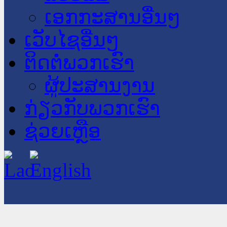
ເອກກະສານອື່ນໆ
ເວັບໄຊອື່ນໆ
ຕິດຕໍ່ພວກເຮົາ
ຜູ້ປະສານງານ
ກ່ຽວກັບພວກເຮົາ
ຊ່ວຍເຫຼືອ