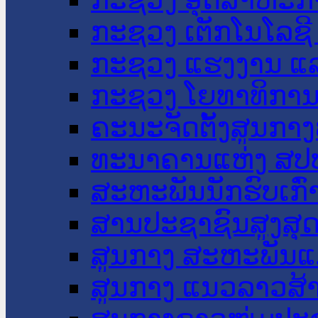
ກະຊວງ ເຕັກໂນໂລຊີ
ກະຊວງ ແຮງງານ ແລ
ກະຊວງ ໂຍທາທິການ 
ຄະນະຈັດຕັ້ງສູນກາງ
ທະນາຄານແຫ່ງ ສປ
ສະຫະພັນນັກຮົບເກົ
ສານປະຊາຊົນສູງສຸ
ສູນກາງ ສະຫະພັນແ
ສູນກາງ ແນວລາວສ້