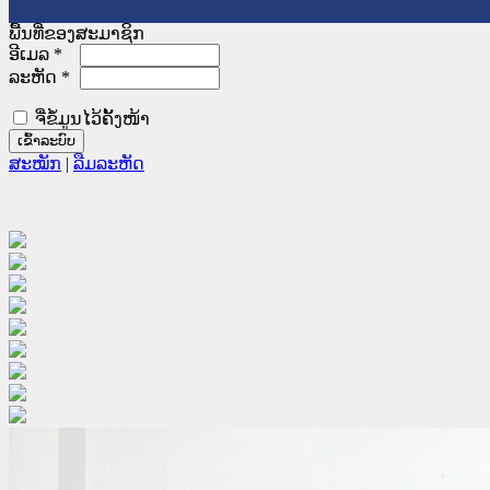
ພື້ນທີ່ຂອງສະມາຊິກ
ອີເມລ
*
ລະຫັດ
*
ຈື່ຂໍ້ມູນໄວ້ຄັ້ງໜ້າ
ສະໝັກ
|
ລືມລະຫັດ