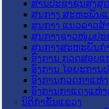
ສານປະຊາຊົນສູງສຸ
ສູນກາງ ສະຫະພັນແ
ສູນກາງ ແນວລາວສ້
ສູນກາງຊາວໜຸ່ມປະ
ສູນກາງສະຫະພັນກ
ອົງການ ກວດສອບແຫ
ອົງການ ໄອຍະການປ
ອົງການກວດກາແຫ່ງ
ອົງການກາແດງແຫ່
ນິຕິກໍາຂັ້ນແຂວງ