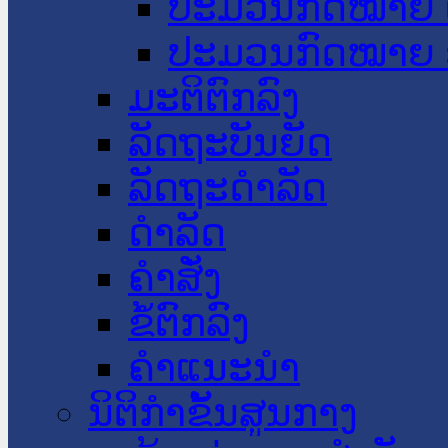
ປະມວນກົດໝາຍ 
ປະມວນກົດໝາຍ 
ມະຕິຕົກລົງ
ລັດຖະບັນຍັດ
ລັດຖະດໍາລັດ
ດໍາລັດ
ຄໍາສັ່ງ
ຂໍ້ຕົກລົງ
ຄໍາແນະນໍາ
ນິຕິກຳຂັ້ນສູນກາງ