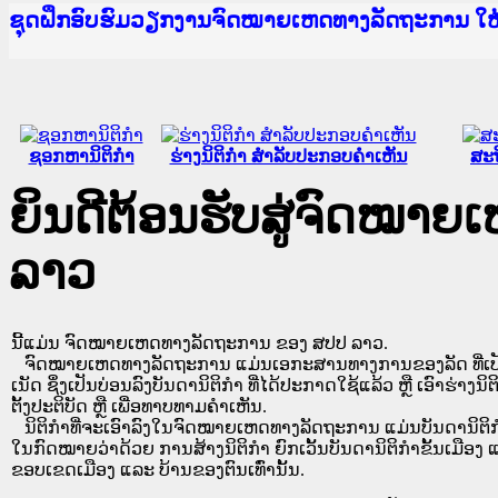
Ministry of Justice Lao PDR
ເຜີຍແຜ່ວັບໄຊຈົດໝາຍເຫດທາງລັດຖະການ ແລະ ແອັບກ
ກະຊວງຍຸຕິທຳ
ຊຸດຝຶກອົບຮົມວຽກງານຈົດໝາຍເຫດທາງລັດຖະການ ໃ
ກອງປະຊຸມທົບທວນຄືນການຈັດຕັ້ງປະຕິບັດວຽກງານຈ
ຝຶກອົບຮົມ ຜູ່ປະສານງານວຽກງານຈົດໝາຍເຫດທາງລັ
ຝຶກອົບຮົມ ຜູ່ປະສານງານວຽກງານຈົດໝາຍເຫດທາງລັດ
ເຜີຍແຜ່ແອັບກົດໝາຍລາວ ແລະ ເວັບໄຊຈົດໝາຍເຫດທ
ເຜີຍແຜ່ແອັບກົດໝາຍລາວ ແລະ ເວັບໄຊຈົດໝາຍເຫດທາ
ຍົກລະດັບວຽກງານຈົດໝາຍເຫດທາງລັດຖະການໃຫ້ຜູ້
ຊຸດຝຶກອົບຮົມວຽກງານຈົດໝາຍເຫດທາງລັດຖະການ ໃ
ຊອກຫານິຕິກໍາ
ຮ່າງນິຕິກໍາ ສໍາລັບປະກອບຄໍາເຫັນ
ສະຖ
ຍິນດີຕ້ອນຮັບສູ່ຈົດໝາ
ລາວ
ນີ້ແມ່ນ ຈົດໝາຍເຫດທາງລັດຖະການ ຂອງ ສປປ ລາວ.
ຈົດໝາຍເຫດທາງລັດຖະການ ແມ່ນ​ເອ​ກະ​ສານ​ທາງ​ການ​ຂອງ​ລັດ ທີ່​ເປັນ​ຮູບ​
ເນັດ ຊຶ່ງ​ເປັນ​ບ່ອນ​ລົງ​ບັນ​ດາ​ນິ​ຕິ​ກຳ ທີ່ໄດ້ປະກາດໃຊ້ແລ້ວ ຫຼື ເອົາຮ່າງນິຕ
ຕັ້ງ​ປະ​ຕິ​ບັດ ຫຼື ເພື່ອທາບທາມຄໍາເຫັນ.
ນິ​ຕິ​ກຳ​ທີ່​ຈະ​ເອົາ​ລົງ​ໃນ​ຈົດ​ໝາຍ​ເຫດ​ທາງ​ລັດ​ຖະ​ການ ​ແມ່ນ​ບັນ​ດາ​ນິ​ຕິ​ກຳ​ທີ່
ໃນ​ກົດ​ໝາຍ​ວ່າ​ດ້ວຍ​ ການ​ສ້າງ​ນິ​ຕິ​ກຳ ຍົກ​ເວັ້ນ​ບັນ​ດານິ​ຕິ​ກຳ​ຂັ້ນ​ເມືອງ ແ
ຂອບ​ເຂດ​ເມືອງ ແລະ ບ້ານ​ຂອງ​ຕົນ​ເທົ່າ​ນັ້ນ.