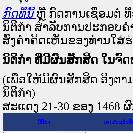
ກົດທີ່ນີ້
ຫຼື ກົດການເຊື່ອມຕໍ່ ທີ
ນິຕິກໍາ ສໍາລັບການປະກອບຄຳ
ສົ່ງຄຳຄິດເຫັນຂອງທ່ານໃສ່ຮ່
ນິຕິກໍາ ທີ່ມີຜົນສັກສິດ 
(ເພື່ອໃຫ້ມີຜົນສັກສິດ ອີງຕ
ນິຕິກໍາ)
ສະແດງ 21-30 ຂອງ 1468 ຜົນທ
ນິຕິກໍາ
ພາກສ່ວນຮັບຜ