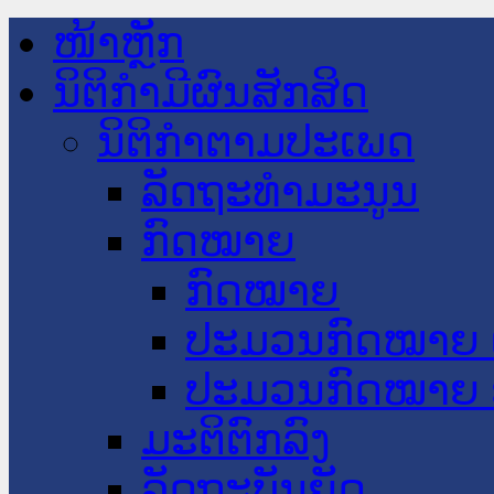
ໜ້າຫຼັກ
ນິຕິກໍາມີຜົນສັກສິດ
ນິຕິກໍາຕາມປະເພດ
ລັດຖະທໍາມະນູນ
ກົດໝາຍ
ກົດໝາຍ
ປະມວນກົດໝາຍ 
ປະມວນກົດໝາຍ 
ມະຕິຕົກລົງ
ລັດຖະບັນຍັດ