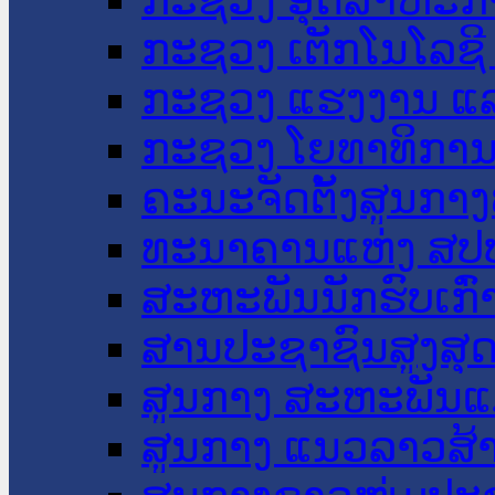
ກະຊວງ ເຕັກໂນໂລຊີ
ກະຊວງ ແຮງງານ ແລ
ກະຊວງ ໂຍທາທິການ 
ຄະນະຈັດຕັ້ງສູນກາງ
ທະນາຄານແຫ່ງ ສປ
ສະຫະພັນນັກຮົບເກົ
ສານປະຊາຊົນສູງສຸ
ສູນກາງ ສະຫະພັນແ
ສູນກາງ ແນວລາວສ້