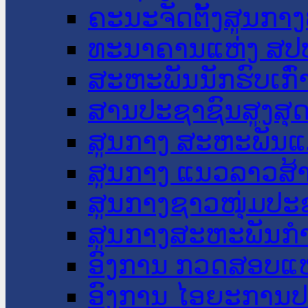
ຄະນະຈັດຕັ້ງສູນກາງ
ທະນາຄານແຫ່ງ ສປ
ສະຫະພັນນັກຮົບເກົ
ສານປະຊາຊົນສູງສຸ
ສູນກາງ ສະຫະພັນແ
ສູນກາງ ແນວລາວສ້
ສູນກາງຊາວໜຸ່ມປະ
ສູນກາງສະຫະພັນກ
ອົງການ ກວດສອບແຫ
ອົງການ ໄອຍະການປ