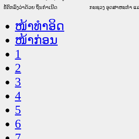
ຂໍ້ຕົກລົງວ່າດ້ວຍ ຖິ່ນກຳເນີດ
ກະຊວງ ອຸດສາຫະກຳ ແລ
ໜ້າທໍາອິດ
ໜ້າກ່ອນ
1
2
3
4
5
6
7