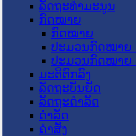
ລັດຖະທໍາມະນູນ
ກົດໝາຍ
ກົດໝາຍ
ປະມວນກົດໝາຍ 
ປະມວນກົດໝາຍ 
ມະຕິຕົກລົງ
ລັດຖະບັນຍັດ
ລັດຖະດໍາລັດ
ດໍາລັດ
ຄໍາສັ່ງ