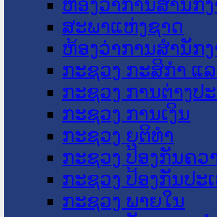
ຫ້ອງວ່າການສໍານັ
ສະພາແຫ່ງຊາດ
ຫ້ອງວ່າການສຳນັກງ
ກະຊວງ ກະສິກຳ ແລະ
ກະຊວງ ການຕ່າງປ
ກະຊວງ ການເງິນ
ກະຊວງ ຍຸຕິທໍາ
ກະຊວງ ປ້ອງກັນຄວ
ກະຊວງ ປ້ອງກັນປະ
ກະຊວງ ພາຍໃນ