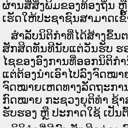
ຜ່ານ​ສື່ສິ່ງພິມຂອງທ້ອງຖິ່ນ
ເຮັດໃຫ້ປະຊາຊົນສາມາດເຂົ້າ
ສໍາລັບນິຕິກໍາທີ່ໄດ້ສ້າງຂຶ້
ສັກສິດທັນທີນັບແຕ່ວັນຮັບ ຮ
ໄຊຂອງອົງການທີ່ອອກນິຕິກໍາ
ແຕ່ຕ້ອງນໍາເອົາໄປລົງຈົດ
ຈົດ​ໝາຍ​ເຫດ​ທາງ​ລັດ​ຖະ​ກ
ກົດໝາຍ ກະຊວງຍຸຕິທໍາ ຊ້າສ
ຮັບຮອງ ຫຼື ປະກາດໃຊ້ ເປັນຕົ