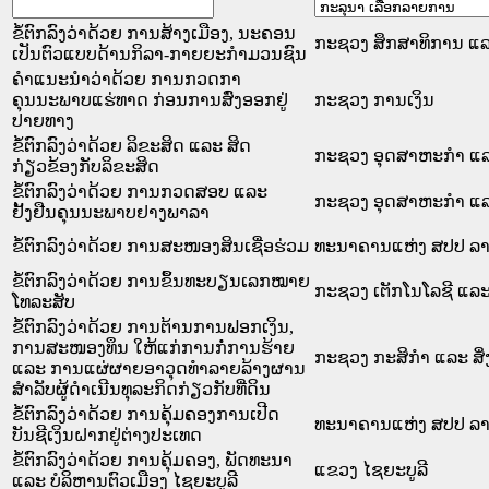
ຂໍ້ຕົກລົງວ່າດ້ວຍ ການສ້າງເມືອງ, ນະຄອນ
ກະຊວງ ສຶກສາທິການ ແລ
ເປັນຕົວແບບດ້ານກິລາ-ກາຍຍະກຳມວນຊົນ
ຄຳແນະນຳວ່າດ້ວຍ ການກວດກາ
ຄຸນນະພາບແຮ່ທາດ ກ່ອນການສົ່ງອອກຢູ່
ກະຊວງ ການເງິນ
ປາຍທາງ
ຂໍ້ຕົກລົງວ່າດ້ວຍ ລິຂະສິດ ແລະ ສິດ
ກະຊວງ ອຸດສາຫະກຳ ແລ
ກ່ຽວຂ້ອງກັບລິຂະສິດ
ຂໍ້ຕົກລົງວ່າດ້ວຍ ການກວດສອບ ແລະ
ກະຊວງ ອຸດສາຫະກຳ ແລ
ຢັ້ງຢືນຄຸນນະພາບຢາງພາລາ
ຂໍ້ຕົກລົງວ່າດ້ວຍ ການສະໜອງສິນເຊື່ອຮ່ວມ
ທະນາຄານແຫ່ງ ສປປ ລ
ຂໍ້ຕົກລົງວ່າດ້ວຍ ການຂຶ້ນທະບຽນເລກໝາຍ
ກະຊວງ ເຕັກໂນໂລຊີ ແລະ
ໂທລະສັບ
ຂໍ້ຕົກລົງວ່າດ້ວຍ ການຕ້ານການຟອກເງິນ,
ການສະໜອງທຶນ ໃຫ້ແກ່ການກໍ່ການຮ້າຍ
ກະຊວງ ກະສິກຳ ແລະ ສິ
ແລະ ການແຜ່ຜາຍອາວຸດທຳລາຍລ້າງຜານ
ສຳລັບຜູ້ດຳເນີນທຸລະກິດກ່ຽວກັບທີ່ດິນ
ຂໍ້ຕົກລົງວ່າດ້ວຍ ການຄຸ້ມຄອງການເປີດ
ທະນາຄານແຫ່ງ ສປປ ລ
ບັນຊີເງິນຝາກຢູ່ຕ່າງປະເທດ
ຂໍ້ຕົກລົງວ່າດ້ວຍ ການຄຸ້ມຄອງ, ພັດທະນາ
ແຂວງ ໄຊຍະບູລີ
ແລະ ບໍລິຫານຕົວເມືອງ ໄຊຍະບູລີ