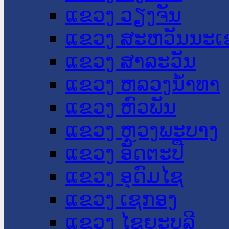
ແຂວງ ວຽງຈັນ
ແຂວງ ສະຫວັນນະເ
ແຂວງ ສາລະວັນ
ແຂວງ ຫລວງນໍ້າທາ
ແຂວງ ຫົວພັນ
ແຂວງ ຫຼວງພະບາງ
ແຂວງ ອັດຕະປື
ແຂວງ ອຸດົມໄຊ
ແຂວງ ເຊກອງ
ແຂວງ ໄຊຍະບູລີ