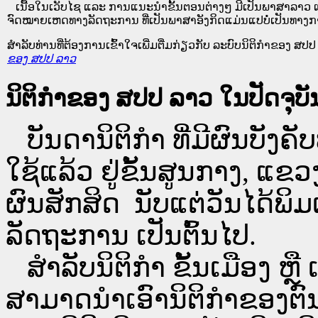
ເນື້ອໃນ​ເວັບ​ໄຊ​ ແລະ ການແນະນໍາຂັ້ນຕອນຕ່າງໆ ມີເປັນພາສາລາວ ແ
ຈົດໝາຍເຫດທາງລັດຖະການ ທີ່ເປັນພາສາອັງກິດແມ່ນແປບໍ່ເປັນທາງກ
ສໍາລັບທ່ານທີ່ຕ້ອງການເຂົ້າໃຈເພີ່ມຕື່ມກ່ຽວກັບ ລະບົບນິຕິກຳຂອງ ສປປ ລ
ຂອງ ສປປ ລາວ
ນິຕິກຳຂອງ ສປປ ລາວ ໃນປັດຈຸບັນ
ບັນດານິຕິກໍາ ທີ່ມີຜົນບັງຄັບ
ໃຊ້ແລ້ວ ຢູ່ຂັ້ນ​ສູນ​ກາງ, 
ຜົນສັກສິດ ນັບ​ແຕ່​ວັນໄດ້
ລັດຖະການ ເປັນ​ຕົ້ນ​ໄປ.
ສຳລັບນິ​ຕິ​ກຳ ຂັ້ນເມືອງ ຫຼ
ສາມາດນຳເອົານິຕິກຳຂອງຕົນທີ