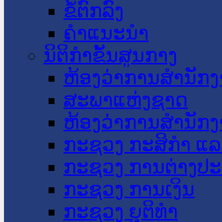
ຂໍ້ຕົກລົງ
ຄໍາແນະນໍາ
ນິຕິກໍາຂັ້ນສູນກາງ
ຫ້ອງວ່າການສໍານັ
ສະພາແຫ່ງຊາດ
ຫ້ອງວ່າການສຳນັກງ
ກະຊວງ ກະສິກຳ ແລະ
ກະຊວງ ການຕ່າງປ
ກະຊວງ ການເງິນ
ກະຊວງ ຍຸຕິທໍາ