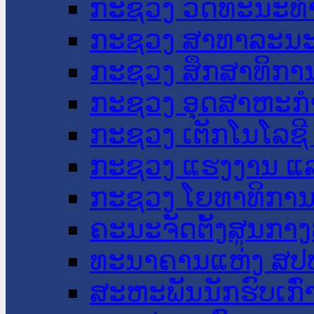
ກະຊວງ ວັດທະນະທຳ
ກະຊວງ ສາທາລະນະ
ກະຊວງ ສຶກສາທິການ
ກະຊວງ ອຸດສາຫະກຳ
ກະຊວງ ເຕັກໂນໂລຊີ
ກະຊວງ ແຮງງານ ແລ
ກະຊວງ ໂຍທາທິການ 
ຄະນະຈັດຕັ້ງສູນກາງ
ທະນາຄານແຫ່ງ ສປ
ສະຫະພັນນັກຮົບເກົ