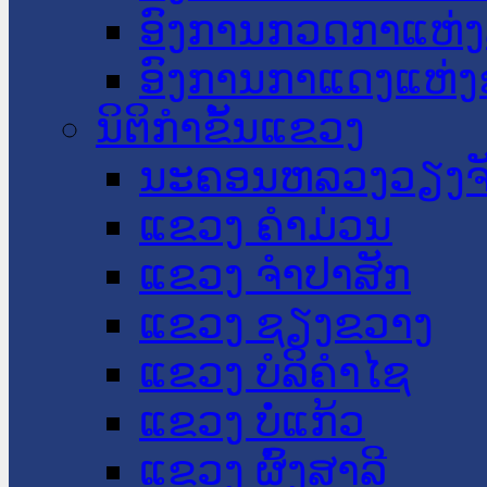
ອົງການກວດກາແຫ່ງ
ອົງການກາແດງແຫ່
ນິຕິກໍາຂັ້ນແຂວງ
ນະ​ຄອນ​ຫລວງວຽງຈ
ແຂວງ ຄໍາມ່ວນ
ແຂວງ ຈໍາປາສັກ
ແຂວງ ຊຽງຂວາງ
ແຂວງ ບໍລິຄໍາໄຊ
ແຂວງ ບໍ່ແກ້ວ
ແຂວງ ຜົ້ງສາລີ