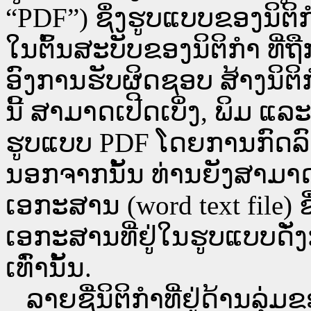
“PDF”) ຊຶ່ງຮູບແບບຂອງນິຕິກໍ
ໃນຕົ້ນສະບັບຂອງນິຕິກໍາ ທີ
ອົງການຮັບຜິດຊອບ ສ້າງນິຕິກ
ນີ້ ສາມາດເປີດເບິ່ງ, ພິມ 
ຮູບແບບ PDF ໂດຍການກົດລົງບ່ອ
ນອກຈາກນັ້ນ ທ່ານຍັງສາມາດເປີ
ເອກະສານ (word text file) ຊ
ເອກະສານທີ່ຢູ່ໃນຮູບແບບດັ່ງກ
ເທົ່ານັ້ນ.
ລາຍຊື່ນິຕິກຳທີ່ຢູ່ດ້ານລຸ່