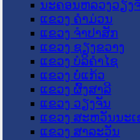
ນະ​ຄອນ​ຫລວງວຽງຈ
ແຂວງ ຄໍາມ່ວນ
ແຂວງ ຈໍາປາສັກ
ແຂວງ ຊຽງຂວາງ
ແຂວງ ບໍລິຄໍາໄຊ
ແຂວງ ບໍ່ແກ້ວ
ແຂວງ ຜົ້ງສາລີ
ແຂວງ ວຽງຈັນ
ແຂວງ ສະຫວັນນະເ
ແຂວງ ສາລະວັນ