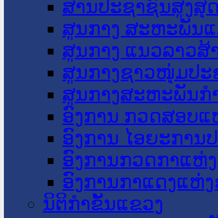
ສານປະຊາຊົນສູງສຸ
ສູນກາງ ສະຫະພັນແ
ສູນກາງ ແນວລາວສ້
ສູນກາງຊາວໜຸ່ມປະ
ສູນກາງສະຫະພັນກ
ອົງການ ກວດສອບແຫ
ອົງການ ໄອຍະການປ
ອົງການກວດກາແຫ່ງ
ອົງການກາແດງແຫ່
ນິຕິກໍາຂັ້ນແຂວງ