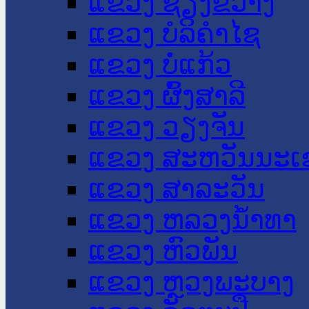
ແຂວງ ຊຽງຂວາງ
ແຂວງ ບໍລິຄໍາໄຊ
ແຂວງ ບໍ່ແກ້ວ
ແຂວງ ຜົ້ງສາລີ
ແຂວງ ວຽງຈັນ
ແຂວງ ສະຫວັນນະເ
ແຂວງ ສາລະວັນ
ແຂວງ ຫລວງນໍ້າທາ
ແຂວງ ຫົວພັນ
ແຂວງ ຫຼວງພະບາງ