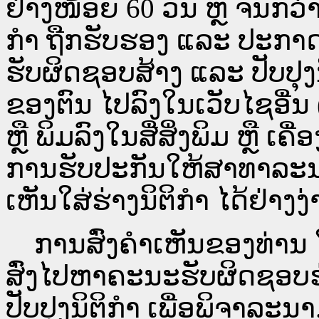
ຢ່າງໜ້ອຍ 60 ວັນ ຫຼື ຈົນກວ
ກໍາ ຖືກຮັບຮອງ ແລະ ປະກາດ
ຮັບຜິດຊອບສ້າງ ແລະ ປັບປຸງ
ຂອງຕົນ ໄປລົງໃນ​ເວັບ​ໄຊ​ອື່
ຫຼື ພິມລົງໃນສື່ສິ່ງພິມ ຫຼື ເ
ການຮັບປະກັນໃຫ້ສາທາລະນ
ເຫັນໃສ່ຮ່າງນິຕິກຳ ໄດ້ຢ່າງ
ການສົ່ງຄໍາເຫັນຂອງທ່ານ ໃສ
ສົ່ງໄປຫາຄະນະຮັບຜິດຊອບຮ
ປັບປຸງນິຕິກຳ ເພື່ອພິຈາລະນາ