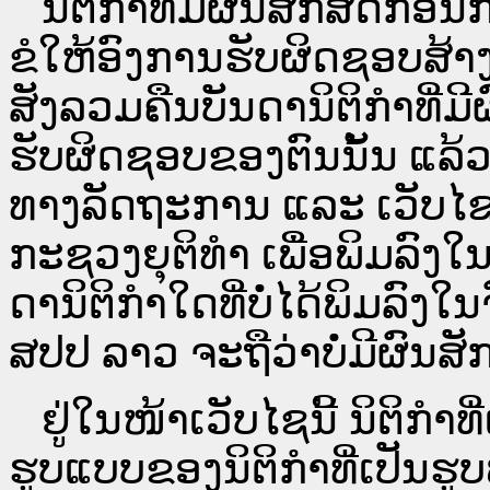
ນິ​ຕິ​ກຳ​ທີ່​ມີ​ຜົນ​ສັກ​ສິດ​ກ່ອນ
ຂໍໃຫ້ອົງ​ການ​ຮັບ​ຜິດ​ຊອບ​ສ້າ
ສັງລວມຄືນບັນດານິຕິກໍາທີ່ມີ
ຮັບຜິດຊອບຂອງຕົນນັ້ນ ແລ້ວ
ທາງ​ລັດ​ຖະ​ການ ແລະ ເວັບ
ກະຊວງຍຸຕິທໍາ ເພື່ອພິມລົ
ດາ​ນິ​ຕິ​ກຳ​ໃດ​ທີ່ບໍ່​ໄດ້​ພິມ​
ສປ​ປ ລາວ ​ຈະຖື​ວ່າບໍ່​ມີ​ຜົນ​ສັກ​
ຢູ່ໃນໜ້າ​ເວັບ​ໄຊ​ນີ້ ນິຕິກ
ຮູບແບບຂອງນິຕິກໍາທີ່ເປັນຮູ