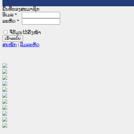
ພື້ນທີ່ຂອງສະມາຊິກ
ອີເມລ
*
ລະຫັດ
*
ຈື່ຂໍ້ມູນໄວ້ຄັ້ງໜ້າ
ສະໝັກ
|
ລືມລະຫັດ