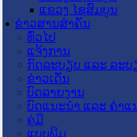
ແຂວງ ໄຊສົມບູນ
ຂ່າວສານສໍາຄັນ
​ທົ່ວ​ໄປ
ແຈ້ງການ
ກົດລະບຽບ ແລະ ລະບ
ຂ່າວເດັ່ນ
ບົດລາຍງານ
ບົດແນະນໍາ ແລະ ຄໍາແ
ຄູ່ມື
ແບບພີມ