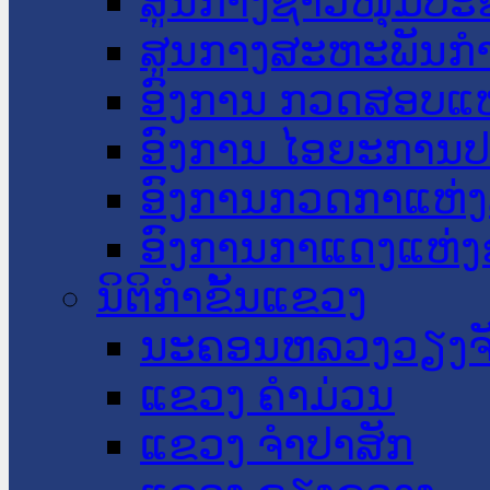
ສູນກາງຊາວໜຸ່ມປະ
ສູນກາງສະຫະພັນກ
ອົງການ ກວດສອບແຫ
ອົງການ ໄອຍະການປ
ອົງການກວດກາແຫ່ງ
ອົງການກາແດງແຫ່
ນິຕິກໍາຂັ້ນແຂວງ
ນະ​ຄອນ​ຫລວງວຽງຈ
ແຂວງ ຄໍາມ່ວນ
ແຂວງ ຈໍາປາສັກ