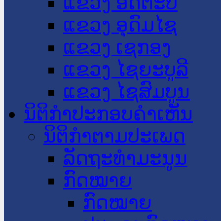
ແຂວງ ອັດຕະປື
ແຂວງ ອຸດົມໄຊ
ແຂວງ ເຊກອງ
ແຂວງ ໄຊຍະບູລີ
ແຂວງ ໄຊສົມບູນ
ນິຕິກໍາປະກອບຄໍາເຫັນ
ນິຕິກໍາຕາມປະເພດ
ລັດຖະທໍາມະນູນ
ກົດໝາຍ
ກົດໝາຍ