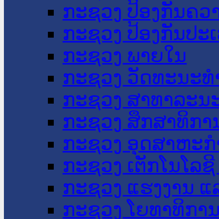
ກະຊວງ ປ້ອງກັນຄວ
ກະຊວງ ປ້ອງກັນປະ
ກະຊວງ ພາຍໃນ
ກະຊວງ ວັດທະນະທຳ
ກະຊວງ ສາທາລະນະ
ກະຊວງ ສຶກສາທິການ
ກະຊວງ ອຸດສາຫະກຳ
ກະຊວງ ເຕັກໂນໂລຊີ
ກະຊວງ ແຮງງານ ແລ
ກະຊວງ ໂຍທາທິການ 