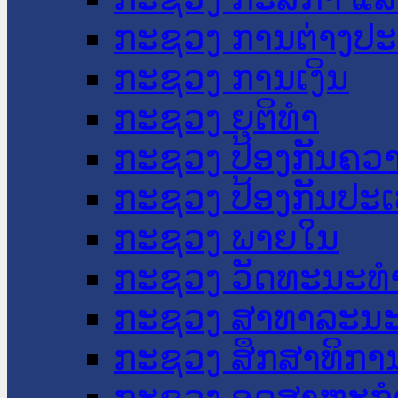
ກະຊວງ ການຕ່າງປ
ກະຊວງ ການເງິນ
ກະຊວງ ຍຸຕິທໍາ
ກະຊວງ ປ້ອງກັນຄວ
ກະຊວງ ປ້ອງກັນປະ
ກະຊວງ ພາຍໃນ
ກະຊວງ ວັດທະນະທຳ
ກະຊວງ ສາທາລະນະ
ກະຊວງ ສຶກສາທິການ
ກະຊວງ ອຸດສາຫະກຳ