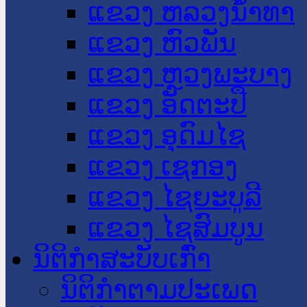
ແຂວງ ຫລວງນໍ້າທາ
ແຂວງ ຫົວພັນ
ແຂວງ ຫຼວງພະບາງ
ແຂວງ ອັດຕະປື
ແຂວງ ອຸດົມໄຊ
ແຂວງ ເຊກອງ
ແຂວງ ໄຊຍະບູລີ
ແຂວງ ໄຊສົມບູນ
ນິຕິກໍາສະບັບເກົ່າ
ນິຕິກຳຕາມປະເພດ