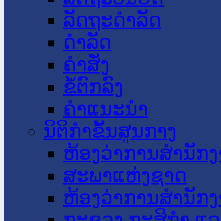
ລັດຖະດໍາລັດ
ດໍາລັດ
ຄໍາສັ່ງ
ຂໍ້ຕົກລົງ
ຄໍາແນະນໍາ
ນິຕິກໍາຂັ້ນສູນກາງ
ຫ້ອງວ່າການສໍານັ
ສະພາແຫ່ງຊາດ
ຫ້ອງວ່າການສຳນັກງ
ກະຊວງ ກະສິກຳ ແລະ