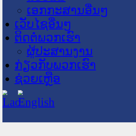
ເອກກະສານອື່ນໆ
ເວັບໄຊອື່ນໆ
ຕິດຕໍ່ພວກເຮົາ
ຜູ້ປະສານງານ
ກ່ຽວກັບພວກເຮົາ
ຊ່ວຍເຫຼືອ