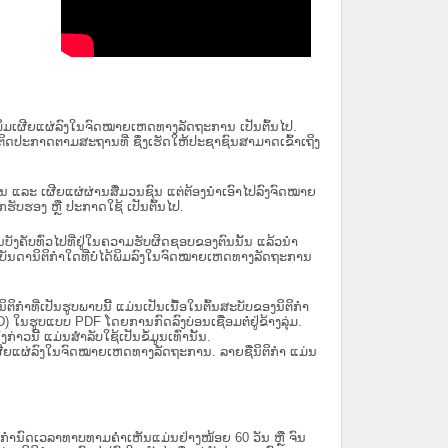
ນໄດ້ພິມເຜີຍແຜ່ລົງໃນຈົດໝາຍເຫດທາງລັດຖະການ ເປັນ​ຕົ້ນ​ໄປ.
ຫຼື ຕິດປະກາດຕາມສະຖານທີ່ ຊຶ່ງເຮັດໃຫ້ປະຊາຊົນສາມາດເຂົ້າເຖິງ
ນັ້ນ ແລະ ເຜີຍແຜ່ຜ່ານສື່ມວນຊົນ ແຕ່ຕ້ອງນໍາເອົາໄປລົງຈົດໝາຍ
ັບຮອງ ຫຼື ປະກາດໃຊ້ ເປັນຕົ້ນໄປ.
ີ່ມີຜົນບັງຄັບທົ່ວໄປທີ່ຢູ່ໃນຄວາມຮັບຜິດຊອບຂອງຕົນນັ້ນ ແລ້ວນໍາ
​ກຳ​ໃດ​ທີ່ບໍ່​ໄດ້​ພິມ​ລົງ​ໃນ​ຈົດ​ໝາຍ​ເຫດ​ທາງ​ລັດ​ຖະ​ການ
ິກໍາທີ່ເປັນຮູບພາບນີ້ ແມ່ນເປັນເນື້ອໃນຕົ້ນສະບັບຂອງນິຕິກໍາ
 ໃນຮູບແບບ PDF ໂດຍການກົດລົງບ່ອນເຊື່ອມຕໍ່ຢູ່ຂ້າງລຸ່ມ.
າວນີ້ ແມ່ນສຳລັບໃຊ້ເປັນຂໍ້ມູນເທົ່ານັ້ນ.
ພິມເຜີຍແຜ່ລົງໃນຈົດໝາຍເຫດທາງລັດຖະການ. ລາຍຊື່ນິຕິກຳ ແມ່ນ
ໍານົດເວລາທາບທາມຄໍາເຫັນແມ່ນຢ່າງໜ້ອຍ 60 ວັນ ຫຼື ຈົນ