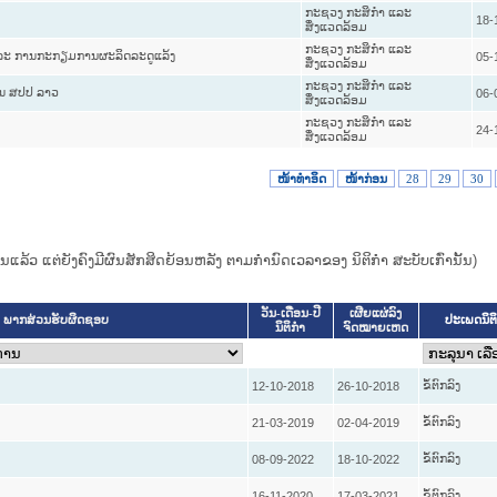
ກະຊວງ ກະສິກຳ ແລະ
18-
ສິ່ງແວດລ້ອມ
ກະຊວງ ກະສິກຳ ແລະ
ີ ແລະ ການກະກຽມການຜະລິດລະດູແລ້ງ
05-
ສິ່ງແວດລ້ອມ
ກະຊວງ ກະສິກຳ ແລະ
ໃນ ສປປ ລາວ
06-
ສິ່ງແວດລ້ອມ
ກະຊວງ ກະສິກຳ ແລະ
24-
ສິ່ງແວດລ້ອມ
ໜ້າທໍາອິດ
ໜ້າກ່ອນ
28
29
30
ແທນແລ້ວ ແຕ່ຍັງຄົງມີຜົນສັກສິດຍ້ອນຫລັງ ຕາມກໍານົດເວລາຂອງ ນິຕິກໍາ ສະບັບເກົ່ານັ້ນ)
ວັນ-ເດືອນ-ປີ
ເຜີຍແຜ່ລົງ
ປະເພດນິຕ
ພາກສ່ວນຮັບຜິດຊອບ
ນິຕິກໍາ
ຈົດໝາຍເຫດ
ຂໍ້ຕົກລົງ
12-10-2018
26-10-2018
ຂໍ້ຕົກລົງ
21-03-2019
02-04-2019
ຂໍ້ຕົກລົງ
08-09-2022
18-10-2022
ຂໍ້ຕົກລົງ
16-11-2020
17-03-2021