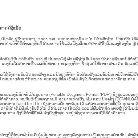
ະກາດໃຊ້ແລ້ວ
ະກາດໃຊ້ແລ້ວ ຢູ່ຂັ້ນ​ສູນ​ກາງ, ແຂວງ ແລະ ນະຄອນຫຼວງນັ້ນ ແມ່ນມີຜົນສັກສິດ ນັບ​ແຕ່​ວັ
າດນຳເອົານິຕິກຳຂອງຕົນທີ່ໄດ້ປະກາດໃຊ້ແລ້ວ ລົງ​ເຜີຍແຜ່​ຜ່ານ​ສື່ສິ່ງພິມຂອງທ້ອງຖິ່ນ 
ັກສິດທັນທີນັບແຕ່ວັນຮັບ ຮອງ ຫຼື ປະກາດໃຊ້ ພ້ອມທັງລົງເວັບໄຊຂອງອົງການທີ່ອອກນິຕິກໍາ
ຂອງກົມໂຄສະນາເຜີຍແຜ່ກົດໝາຍ ກະຊວງຍຸຕິທໍາ ຊ້າສຸດບໍ່ໃຫ້ກາຍ ສາມ ວັນ ນັບແຕ່ຖືກຮ
ິ​ຕິ​ກຳ ຂໍໃຫ້ອົງ​ການ​ຮັບ​ຜິດ​ຊອບ​ສ້າງ ແລະ ປັບ​ປຸງນິ​ຕິ​ກຳ ຮີບຮ້ອນສັງລວມຄືນບັນດານິຕິກໍາທ
ຄສະນາເຜີຍແຜ່ກົດໝາຍ ກະຊວງຍຸຕິທໍາ ເພື່ອພິມລົງໃນຈົດໝາຍເຫດທາງລັດຖະການ. ບັນ​ດາ​ນິ​ຕິ
ູບແບບຂອງນິຕິກໍາທີ່ເປັນຮູບພາບ (Portable Document Format “PDF”) ຊຶ່ງຮູບແບບຂອງນິຕ
ຳດັ່ງກ່າວ. ສະບັບທີ່ເປັນທາງການນີ້ ສາມາດເປີດເບິ່ງ, ພິມ ແລະ ບັນຈຸລົງ (DOWNLOAD)
ກະສານ (word text file) ຊຶ່ງສາມາດຄົ້ນຫາຂໍ້ມູນໄດ້ ແຕ່ວ່າເອກະສານທີ່ຢູ່ໃນຮູບແບບດັ່ງກ່
ນດານິຕິກຳທີ່ມີຜົນບັງຄັບທົ່ວໄປ ທີ່ໄດ້ປະກາດໃຊ້ແລ້ວ ແລະ ມີຜົນສັກສິດ ພາຍຫຼັງໄດ້
 ຊຶ່ງນິຕິກຳທີ່ຖືກພິມລົງຄັ້ງຫຼ້າສຸດ ຈະຢູ່ເທິງສຸດຂອງລາຍຊື່ນິຕິກໍາດັ່ງກ່າວ.
ຮ່າງນິຕິກຳມາລົງໃນ​ເວັບ​ໄຊຈົດໝາຍເຫດທາງລັດຖະການ ເພື່ອທາບທາມຄຳເຫັນ, ສໍາລັບກ