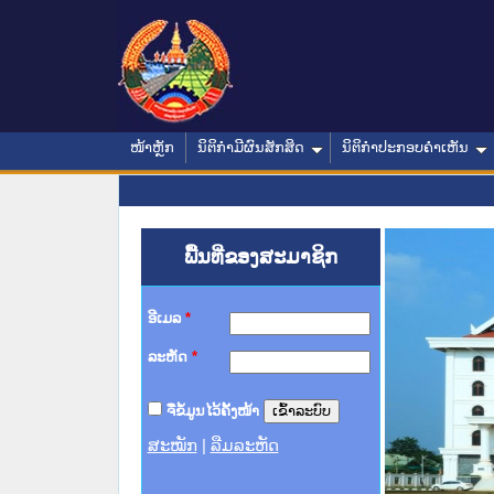
ໜ້າຫຼັກ
ນິຕິກໍາມີຜົນສັກສິດ
ນິຕິກໍາປະກອບຄໍາເຫັນ
ພື້ນທີ່ຂອງສະມາຊິກ
ອີເມລ
*
ລະຫັດ
*
ຈື່ຂໍ້ມູນໄວ້ຄັ້ງໜ້າ
ສະໝັກ
|
ລືມລະຫັດ