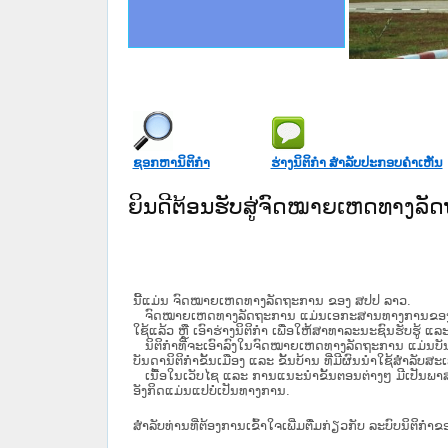
ce Lao PDR
ດໝາຍເຫດທາງລັດຖະການໃຫ້ຜູ້ປະສານງານ
ນການຈັດຕັ້ງປະຕິບັດວຽກງານຈົດໝາຍເຫດ
ໝາຍເຫດທາງລັດຖະການ ແລະ ແອັບກົດໝາຍ
ສານງານວຽກງານຈົດໝາຍເຫດທາງລັດຖະການ
ສານງານວຽກງານຈົດໝາຍເຫດທາງລັດຖະການ
ດໝາຍລາວ ແລະ ເວັບໄຊຈົດໝາຍເຫດທາງ
ດໝາຍລາວ ແລະ ເວັບໄຊຈົດໝາຍເຫດທາງ
ກງານຈົດໝາຍເຫດທາງລັດຖະການ ໃຫ້ຜູ້
ທີ່ ວິທະຍາຄານສັນຕິບານປະຊາຊົນ
ທີ່ ວິທະຍາຄານຕຳຫຼວດປະຊາຊົນ
ງານສະພາປະຊາຊົນ ພາກກາງ
ທີ່ ສະຖາບັນຍຸຕິທຳແຫ່ງຊາດ
ຂັ້ນແຂວງພາກເໜືອ
ສຳລັບ ພາກກາງ
ທາງລັດຖະການ
ສຳລັບ ພາກໃຕ້
ຊອກຫານິຕິກໍາ
ຮ່າງນິຕິກໍາ ສໍາລັບປະກອບຄໍາເຫັນ
ຍິນດີຕ້ອນຮັບສູ່ຈົດໝາຍເຫດທາງລ
ນີ້ແມ່ນ ຈົດໝາຍເຫດທາງລັດຖະການ ຂອງ ສປປ ລາວ.
ຈົດໝາຍເຫດທາງລັດຖະການ ແມ່ນ​ເອ​ກະ​ສານ​ທາງ​ການ​ຂອງ​ລັດ ທີ່​ເປັນ
ໃຊ້ແລ້ວ ຫຼື ເອົາຮ່າງນິຕິກໍາ ເພື່ອໃຫ້​ສາ​ທາ​ລະ​ນະ​ຊົນ​ຮັບ​ຮູ້ ແລ
ນິ​ຕິ​ກຳ​ທີ່​ຈະ​ເອົາ​ລົງ​ໃນ​ຈົດ​ໝາຍ​ເຫດ​ທາງ​ລັດ​ຖະ​ການ ​ແມ່ນ​ບັນ​ດາ​ນ
ບັນ​ດານິ​ຕິ​ກຳ​ຂັ້ນ​ເມືອງ ແລະ ຂັ້ນ​ບ້ານ ​ທີ່​ມີ​ຜົນ​ນຳ​ໃຊ້​ສຳ​ລັບ​
ເນື້ອໃນ​ເວັບ​ໄຊ​ ແລະ ການແນະນໍາຂັ້ນຕອນຕ່າງໆ ມີເປັນພ
ອັງກິດແມ່ນແປບໍ່ເປັນທາງການ.
ສໍາລັບທ່ານທີ່ຕ້ອງການເຂົ້າໃຈເພີ່ມຕື່ມກ່ຽວກັບ ລະບົບນິຕິກຳຂ