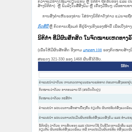
ກວ່າຈະມີຮ່າງໃໝ່ມາປ່ຽນແທນ ຫຼື ນິຕິກໍາ ຖືກຮັບຮອງ ແລະ ປະກ
ສ້າງນິຕິກຳ) ຫຼື ພິມລົງໃນສື່ສິ່ງພິມ ຫຼື ເຄື່ອງມືອື່ນໆ ເພ
ການສົ່ງຄໍາເຫັນຂອງທ່ານ ໃສ່ຮ່າງນິຕິກຳດັ່ງກ່າວ ແມ່ນຈະຖື
ກົດທີ່ນີ້
ຫຼື ກົດການເຊື່ອມຕໍ່ ທີ່ຢູ່ຂ້າງເທີງຂອງໜ້ານີ້ ເພື່ອເບ
ນິຕິກໍາ ທີ່ມີຜົນສັກສິດ ໃນຈົດໝາຍເຫດທາງ
(ເພື່ອໃຫ້ມີຜົນສັກສິດ ອີງຕາມ
ມາດ​ຕາ 108
ຂອງກົດໝາຍສ້າງນິຕ
ສະແດງ 321-330 ຂອງ 1468 ຜົນທີ່ໄດ້ຮັບ.
ນິຕິກໍາ
ຄຳແນະນຳວ່າດ້ວຍ ການກວດກາຄຸນນະພາບແຮ່ທາດ ກ່ອນການສົ່ງອອກຢູ່
ກົດໝາຍວ່າດ້ວຍ ອາກອນລາຍໄດ້ (ສະບັບປັບປຸງ)
ກົດໝາຍວ່າດ້ວຍ ກະສິກຳ
ຄຳແນະນຳ ຂະບວນການສຶກສາເບື້ອງຕົ້ນ ກ່ຽວກັບ ຜົນກະທົບຕໍ່ສິ່ງແວດລ
ຄຳແນະນຳ ຂະບວນການປະເມີນຜົນກະທົບຕໍ່ສິ່ງແວດສັງຄົມ ແລະ ທຳມະຊ
ຂໍ້ຕົກລົງ ວ່າດ້ວຍ ການຮັບຮອງ ແລະ ປະກາດໃຊ້ ບັນຊີໂຄງການລົງທຶນ ແລະ 
ກ່ຽວກັບ ຜົນກະທົບຕໍ່ສິ່ງແວດລ້ອມ ຫລື ການປະເມີນຜົນກະທົບ ຕໍ່ສິ່ງແວ