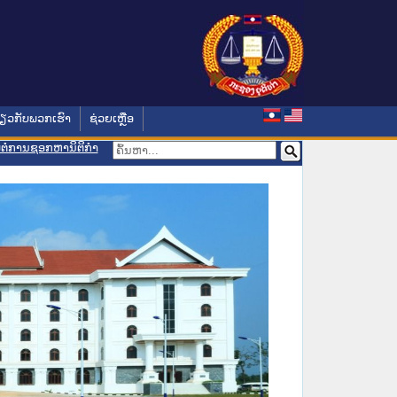
່ຽວກັບພວກເຮົາ
ຊ່ວຍເຫຼືອ
ອມຕໍ່ການຊອກຫານິຕິກຳ