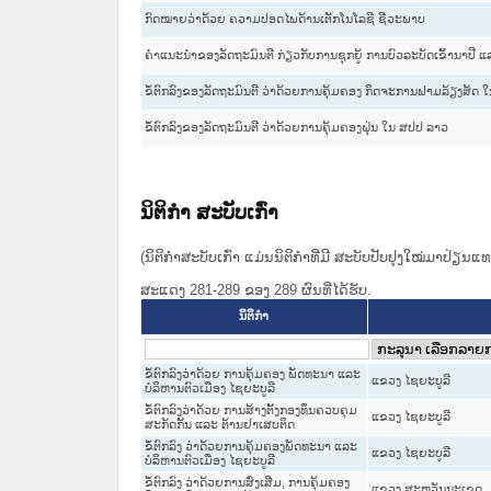
ກົດໝາຍວ່າດ້ວຍ ຄວາມປອດໄພດ້ານເຕັກໂນໂລຊີ ຊີວະພາບ
ຄໍາແນະນໍາຂອງລັດຖະມົນຕີ ກ່ຽວກັບການຊຸກຍູ້ ການບົວລະບັດເຂົ້ານາປ
ຂໍ້ຕົກລົງຂອງລັດຖະມົນຕີ ວ່າດ້ວຍການຄຸ້ມຄອງ ກິດຈະການຟາມລ້ຽງສັດ 
ຂໍ້ຕົກລົງຂອງລັດຖະມົນຕີ ວ່າດ້ວຍການຄຸ້ມຄອງຝຸ່ນ ໃນ ສປປ ລາວ
ນິຕິກໍາ ສະບັບເກົ່າ
(ນິຕິກໍາສະບັບເກົ່າ ແມ່ນນິຕິກໍາທີ່ມີ ສະບັບປັບປຸງໃໝ່ມາປ່ຽນ
ສະແດງ 281-289 ຂອງ 289 ຜົນທີ່ໄດ້ຮັບ.
ນິຕິກໍາ
ຂໍ້ຕົກລົງວ່າດ້ວຍ ການຄຸ້ມຄອງ ພັດທະນາ ແລະ
ແຂວງ ໄຊຍະບູລີ
ບໍລິຫານຕົວເມືອງ ໄຊຍະບູລີ
ຂໍ້ຕົກລົງວ່າດ້ວຍ ການສ້າງຕັ້ງກອງທຶນຄວບຄຸມ
ແຂວງ ໄຊຍະບູລີ
ສະກັດກັ້ນ ແລະ ຕ້ານຢາເສບຕິດ
ຂໍ້ຕົກລົງ ວ່າດ້ວຍການຄຸ້ມຄອງພັດທະນາ ແລະ
ແຂວງ ໄຊຍະບູລີ
ບໍລິຫານຕົວເມືອງ ໄຊຍະບູລີ
ຂໍ້ຕົກລົງ ວ່າດ້ວຍການສົ່ງເສີມ, ການຄຸ້ມຄອງ
ແຂວງ ສະຫວັນນະເຂດ