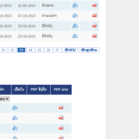
ກົດໝາຍ
12-2013
21-05-2014
ເບິ່ງ
ຄໍາແນະນໍາ
10-2010
07-10-2014
ເບິ່ງ
ຂໍ້ຕົກລົງ
02-2013
23-10-2014
ເບິ່ງ
ຂໍ້ຕົກລົງ
10-2013
23-10-2014
ເບິ່ງ
31
32
33
34
35
36
37
ໜ້າຕໍ່ໄປ
ໜ້າສຸດທ້າຍ
ິກຳ
ເນື້ອໃນ
PDF ອັງກິດ
PDF ລາວ
ເບິ່ງ
ເບິ່ງ
ເບິ່ງ
ເບິ່ງ