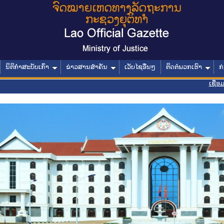
ນິຕິກໍາສະບັບເກົ່າ
ຂ່າວສານສໍາຄັນ
ເວັບໄຊອື່ນໆ
ຕິດຕໍ່ພວກເຮົາ
ກ
ເຊື່