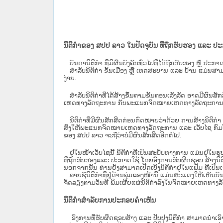
ນິຕິກຳຂອງ ສປປ ລາວ ໃນປັດຈຸບັນ ທີ່ຖືກ​ຮັບ​ຮອງ ແລະ ປ
ບັນດານິຕິກໍາ ທີ່ມີຜົນບັງຄັບທົ່ວໄປທີ່ໄດ້ຖືກ​ຮັບ​ຮອງ ຫຼື ປ
ສຳລັບນິ​ຕິ​ກຳ ຂັ້ນເມືອງ ຫຼື ເທດ​ສະ​ບານ ແລະ ບ້ານ ແມ່ນສາມ
ງ່າຍ.
ສໍາລັບນິຕິກໍາທີ່ໄດ້ສ້າງຂຶ້ນຕາມຂັ້ນຕອນເລັ່ງລັດ ອາດມີຜົນສ
ເຫດທາງລັດຖະການ ກັບ​ພະແນກຈົດ​ໝາຍ​ເຫດ​ທາງ​ລັດ​ຖະ​ການ​ 
ນິ​ຕິ​ກຳ​ທີ່​ມີ​ຜົນ​ສັກ​ສິດ​ກ່ອນ​ກົດ​ໝາຍ​ວ່າ​ດ້ວຍ​ ການ​ສ້າງ​ນ
ສົ່ງໃຫ້​ພະແນກຈົດ​ໝາຍ​ເຫດ​ທາງ​ລັດ​ຖະ​ການ ແລະ ເວັບໄຊ​ ກົມໂ
ຂອງ ສປ​ປ ລາວ ​ຈະຖື​ວ່າບໍ່​ມີ​ຜົນ​ສັກ​ສິດ​ອີກ​ຕໍ່​ໄປ.
ຢູ່ໃນໜ້າ​ເວັບ​ໄຊ​ນີ້ ນິຕິກຳທີ່ເປັນສະບັບທາງການ ແມ່ນຢູ່ໃນຮ
ທີ່ຖືກຮັບຮອງແລະ ປະກາດໃຊ້ ໂດຍອົງການຮັບຜິດຊອບ ສ້າງນິຕິກ
ນອກຈາກນັ້ນ ທ່ານຍັງສາມາດເປີດເບິ່ງນິຕິກຳຢູ່ໃນແຟ້ມ ທີ່ເປັນເອ
ລາຍຊື່ນິຕິກຳທີ່ຢູ່ດ້ານລຸ່ມຂອງໜ້ານີ້ ແມ່ນສະແດງໃຫ້ເຫັນບັ
ຈັດລຽງຕາມວັນທີ ພິມເຜີຍແຜ່ນິຕິກຳລົງໃນຈົດໝາຍເຫດທາງລັດຖະການ
ນິຕິກຳສຳລັບການປະກອບຄຳເຫັນ
ອົງການທີ່ຮັບຜິດຊອບສ້າງ ແລະ ປັບປຸງນິຕິກຳ ສາມາດນຳເອົາ