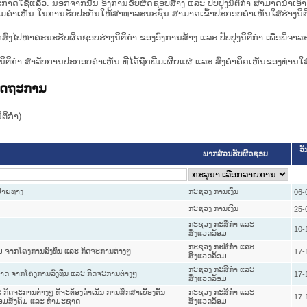
າດໃຊ້ແລ້ວ. ນອກຈາກນັ້ນ ອົງການຮັບຜິດຊອບສ້າງ ແລະ ປັບປຸງນິຕິກໍາ ສາມາດນຳເອົາຮ່າງນ
ື່ອທາບທາມຄໍາເຫັນ ໃນການຮັບປະກັນໃຫ້ສາທາລະນະຊົນ ສາມາດເຂົ້າປະກອບຄໍາເຫັນໃສ່ຮ່າງນິຕ
ກສົ່ງໄປຫາຄະນະຮັບຜິດຊອບຮ່າງນິຕິກຳ ຂອງອົງການສ້າງ ແລະ ປັບປຸງນິຕິກຳ ເພື່ອພິຈາລ
ີ່ງຮ່າງນິຕິກໍາ ສໍາລັບການປະກອບຄຳເຫັນ ທີ່ໄດ້ຖືກພີມເຜີຍແຜ່ ແລະ ສົ່ງຄຳຄິດເຫັນຂອງທ່ານໃສ
ລັດຖະການ
ິກໍາ)
ວັ
ພາກສ່ວນຮັບຜິດຊອບ
ປາຍທາງ
ກະຊວງ ການເງິນ
06-
ກະຊວງ ການເງິນ
25-
ກະຊວງ ກະສິກຳ ແລະ
10-
ສິ່ງແວດລ້ອມ
ກະຊວງ ກະສິກຳ ແລະ
້ອມ ຈາກໂຄງການລົງທຶນ ແລະ ກິດຈະການຕ່າງໆ
17-
ສິ່ງແວດລ້ອມ
ກະຊວງ ກະສິກຳ ແລະ
າດ ຈາກໂຄງການລົງທຶນ ແລະ ກິດຈະການຕ່າງໆ
17-
ສິ່ງແວດລ້ອມ
ກິດຈະການຕ່າງໆ ທີ່ຈະຕ້ອງດຳເນີນ ການສຶກສາເບື້ອງຕົ້ນ
ກະຊວງ ກະສິກຳ ແລະ
17-
ດລ້ອມສັງຄົມ ແລະ ທຳມະຊາດ
ສິ່ງແວດລ້ອມ