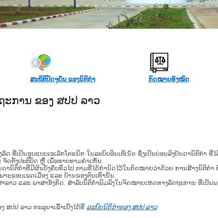
ກະຊວງຍຸຕິທຳ
ສະຖິຕິປັດຈຸບັນ ຂອງນິຕິກໍາ
ກົດໝາຍທັງໝົດ
ັດຖະການ ຂອງ ສປປ ລາວ
​ຮູບ​ແບບ​ເອ​ເລັກ​ໂຕ​ຣ​ນິກ ໃນ​ລະ​ບົບ​ອິນ​ເຕີ​ເນັດ ຊຶ່ງ​ເປັນ​ບ່ອນ​ລົງ​ບັນ​ດາ​ນິ​ຕິ​ກຳ ທີ
ະ ຈັດ​ຕັ້ງ​ປະ​ຕິ​ບັດ ຫຼື ເພື່ອທາບທາມຄໍາເຫັນ.
ິ​ຕິ​ກຳ​ທີ່​ມີ​ຜົນ​ບັງ​ຄັບ​ທົ່ວ​ໄປ ຕາມ​ທີ່​ໄດ້​ກຳ​ນົດ​ໄວ້​ໃນ​ກົດ​ໝາຍ​ວ່າ​ດ້ວຍ​ ການ​ສ້າງ​ນິ​ຕິ​ກຳ ຍົ
ສະ​ເພາະ​ຂອບ​ເຂດ​ເມືອງ ແລະ ບ້ານ​ຂອງ​ຕົນ​ເທົ່າ​ນັ້ນ.
າສາລາວ ແລະ ພາສາອັງກິດ. ສໍາລັບນິຕິກຳພິມລົງໃນຈົດໝາຍເຫດທາງລັດຖະການ ທີ່ເປັນ
ອງ ສປປ ລາວ ກະລຸນາເຂົ້າເບີ່ງໄດ້ທີ່
ລະບົບນິຕິກຳຂອງ ສປປ ລາວ