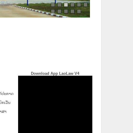
Download App LaoLaw V4
່ໄດ້ປະກາດ
ກ​ເວັ້ນ​
ພາສາ