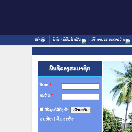
ໜ້າຫຼັກ
ນິຕິກໍາມີຜົນສັກສິດ
ນິຕິກໍາປະກອບຄໍາເຫັນ
ພື້ນທີ່ຂອງສະມາຊິກ
ອີເມລ
*
ລະຫັດ
*
ຈື່ຂໍ້ມູນໄວ້ຄັ້ງໜ້າ
ສະໝັກ
|
ລືມລະຫັດ