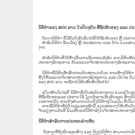
ນິຕິກຳຂອງ ສປປ ລາວ ໃນປັດຈຸບັນ ທີ່ຖືກ​ຮັບ​ຮອງ ແລະ ປ
ບັນດານິຕິກໍາ ທີ່ມີຜົນບັງຄັບທົ່ວໄປທີ່ໄດ້ຖືກ​ຮັບ​ຮອງ ຫຼື ປ
ສຳລັບນິ​ຕິ​ກຳ ຂັ້ນເມືອງ ຫຼື ເທດ​ສະ​ບານ ແລະ ບ້ານ ແມ່ນສາມ
ງ່າຍ.
ສໍາລັບນິຕິກໍາທີ່ໄດ້ສ້າງຂຶ້ນຕາມຂັ້ນຕອນເລັ່ງລັດ ອາດມີຜົນສ
ເຫດທາງລັດຖະການ ກັບ​ພະແນກຈົດ​ໝາຍ​ເຫດ​ທາງ​ລັດ​ຖະ​ການ​ 
ນິ​ຕິ​ກຳ​ທີ່​ມີ​ຜົນ​ສັກ​ສິດ​ກ່ອນ​ກົດ​ໝາຍ​ວ່າ​ດ້ວຍ​ ການ​ສ້າງ​ນ
ສົ່ງໃຫ້​ພະແນກຈົດ​ໝາຍ​ເຫດ​ທາງ​ລັດ​ຖະ​ການ ແລະ ເວັບໄຊ​ ກົມໂ
ຂອງ ສປ​ປ ລາວ ​ຈະຖື​ວ່າບໍ່​ມີ​ຜົນ​ສັກ​ສິດ​ອີກ​ຕໍ່​ໄປ.
ຢູ່ໃນໜ້າ​ເວັບ​ໄຊ​ນີ້ ນິຕິກຳທີ່ເປັນສະບັບທາງການ ແມ່ນຢູ່ໃນຮ
ທີ່ຖືກຮັບຮອງແລະ ປະກາດໃຊ້ ໂດຍອົງການຮັບຜິດຊອບ ສ້າງນິຕິກ
ນອກຈາກນັ້ນ ທ່ານຍັງສາມາດເປີດເບິ່ງນິຕິກຳຢູ່ໃນແຟ້ມ ທີ່ເປັນເອ
ລາຍຊື່ນິຕິກຳທີ່ຢູ່ດ້ານລຸ່ມຂອງໜ້ານີ້ ແມ່ນສະແດງໃຫ້ເຫັນບັ
ຈັດລຽງຕາມວັນທີ ພິມເຜີຍແຜ່ນິຕິກຳລົງໃນຈົດໝາຍເຫດທາງລັດຖະການ
ນິຕິກຳສຳລັບການປະກອບຄຳເຫັນ
ອົງການທີ່ຮັບຜິດຊອບສ້າງ ແລະ ປັບປຸງນິຕິກຳ ສາມາດນຳເອົາ