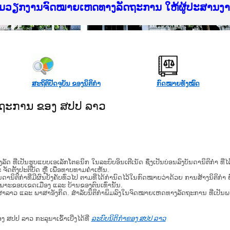
f Justice Lao PDR
ບໄຊຈົດໝາຍເຫດທາງລັດຖະການ ແລະ ແອັບກົດໝາຍລາວ ທ
ທຳ
ຮົມວຽກງານຈົດໝາຍເຫດທາງລັດຖະການ ໃຫ້ຜູ້ປະສານ
ົບທວນຄືນການຈັດຕັ້ງປະຕິບັດວຽກງານຈົດໝາຍເຫດທາ
 ຜູ່ປະສານງານວຽກງານຈົດໝາຍເຫດທາງລັດຖະການ ສຳລ
 ຜູ່ປະສານງານວຽກງານຈົດໝາຍເຫດທາງລັດຖະການ ສຳລ
ັບກົດໝາຍລາວ ແລະ ເວັບໄຊຈົດໝາຍເຫດທາງລັດຖະການ
ັບກົດໝາຍລາວ ແລະ ເວັບໄຊຈົດໝາຍເຫດທາງລັດຖະການ 
ຽກງານຈົດໝາຍເຫດທາງລັດຖະການໃຫ້ຜູ້ປະສານງານຂັ
ຮົມວຽກງານຈົດໝາຍເຫດທາງລັດຖະການ ໃຫ້ຜູ້ປະສານ
ສະຖິຕິປັດຈຸບັນ ຂອງນິຕິກໍາ
ກົດໝາຍທັງໝົດ
ັດຖະການ ຂອງ ສປປ ລາວ
​ຮູບ​ແບບ​ເອ​ເລັກ​ໂຕ​ຣ​ນິກ ໃນ​ລະ​ບົບ​ອິນ​ເຕີ​ເນັດ ຊຶ່ງ​ເປັນ​ບ່ອນ​ລົງ​ບັນ​ດາ​ນິ​ຕິ​ກຳ ທີ
ະ ຈັດ​ຕັ້ງ​ປະ​ຕິ​ບັດ ຫຼື ເພື່ອທາບທາມຄໍາເຫັນ.
ິ​ຕິ​ກຳ​ທີ່​ມີ​ຜົນ​ບັງ​ຄັບ​ທົ່ວ​ໄປ ຕາມ​ທີ່​ໄດ້​ກຳ​ນົດ​ໄວ້​ໃນ​ກົດ​ໝາຍ​ວ່າ​ດ້ວຍ​ ການ​ສ້າງ​ນິ​ຕິ​ກຳ ຍົ
ສະ​ເພາະ​ຂອບ​ເຂດ​ເມືອງ ແລະ ບ້ານ​ຂອງ​ຕົນ​ເທົ່າ​ນັ້ນ.
າສາລາວ ແລະ ພາສາອັງກິດ. ສໍາລັບນິຕິກຳພິມລົງໃນຈົດໝາຍເຫດທາງລັດຖະການ ທີ່ເປັນ
ອງ ສປປ ລາວ ກະລຸນາເຂົ້າເບີ່ງໄດ້ທີ່
ລະບົບນິຕິກຳຂອງ ສປປ ລາວ