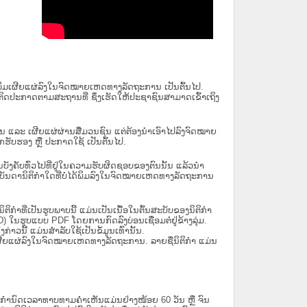
ນໄດ້ພິມເຜີຍແຜ່ລົງໃນຈົດໝາຍເຫດທາງລັດຖະການ ເປັນ​ຕົ້ນ​ໄປ.
ຫຼື ຕິດປະກາດຕາມສະຖານທີ່ ຊຶ່ງເຮັດໃຫ້ປະຊາຊົນສາມາດເຂົ້າເຖິງ
ນັ້ນ ແລະ ເຜີຍແຜ່ຜ່ານສື່ມວນຊົນ ແຕ່ຕ້ອງນໍາເອົາໄປລົງຈົດໝາຍ
ັບຮອງ ຫຼື ປະກາດໃຊ້ ເປັນຕົ້ນໄປ.
ີ່ມີຜົນບັງຄັບທົ່ວໄປທີ່ຢູ່ໃນຄວາມຮັບຜິດຊອບຂອງຕົນນັ້ນ ແລ້ວນໍາ
​ກຳ​ໃດ​ທີ່ບໍ່​ໄດ້​ພິມ​ລົງ​ໃນ​ຈົດ​ໝາຍ​ເຫດ​ທາງ​ລັດ​ຖະ​ການ
ິກໍາທີ່ເປັນຮູບພາບນີ້ ແມ່ນເປັນເນື້ອໃນຕົ້ນສະບັບຂອງນິຕິກໍາ
 ໃນຮູບແບບ PDF ໂດຍການກົດລົງບ່ອນເຊື່ອມຕໍ່ຢູ່ຂ້າງລຸ່ມ.
າວນີ້ ແມ່ນສຳລັບໃຊ້ເປັນຂໍ້ມູນເທົ່ານັ້ນ.
ພິມເຜີຍແຜ່ລົງໃນຈົດໝາຍເຫດທາງລັດຖະການ. ລາຍຊື່ນິຕິກຳ ແມ່ນ
ໍານົດເວລາທາບທາມຄໍາເຫັນແມ່ນຢ່າງໜ້ອຍ 60 ວັນ ຫຼື ຈົນ