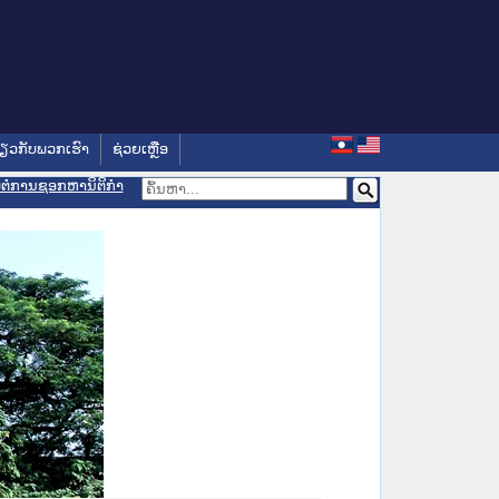
່ຽວກັບພວກເຮົາ
ຊ່ວຍເຫຼືອ
ອມຕໍ່ການຊອກຫານິຕິກຳ