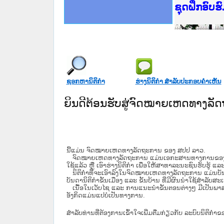
Ministry o
ເຜີຍແຜ່ວັ
ກະຊວງຍຸຕິ
ຊຸດຝຶກອົບ
ກອງປະຊຸມທ
ຝຶກອົບຮົມ
ຝຶກອົບຮົມ
ເຜີຍແຜ່ແອ
ເຜີຍແຜ່ແອ
ຍົກລະດັບວ
ຊຸດຝຶກອົບ
ຊອກຫານິຕິກໍາ
ຮ່າງນິຕິກໍາ ສໍາລັບປະກອບຄໍາເຫັນ
ຍິນດີຕ້ອນຮັບສູ່ຈົດໝາຍເຫດທາງລ
ນີ້ແມ່ນ ຈົດໝາຍເຫດທາງລັດຖະການ ຂອງ ສປປ ລາວ.
ຈົດໝາຍເຫດທາງລັດຖະການ ແມ່ນ​ເອ​ກະ​ສານ​ທາງ​ການ​ຂອງ​ລັດ ທີ່​ເປັນ
ໃຊ້ແລ້ວ ຫຼື ເອົາຮ່າງນິຕິກໍາ ເພື່ອໃຫ້​ສາ​ທາ​ລະ​ນະ​ຊົນ​ຮັບ​ຮູ້ ແລ
ນິ​ຕິ​ກຳ​ທີ່​ຈະ​ເອົາ​ລົງ​ໃນ​ຈົດ​ໝາຍ​ເຫດ​ທາງ​ລັດ​ຖະ​ການ ​ແມ່ນ​ບັນ​ດາ​ນ
ບັນ​ດານິ​ຕິ​ກຳ​ຂັ້ນ​ເມືອງ ແລະ ຂັ້ນ​ບ້ານ ​ທີ່​ມີ​ຜົນ​ນຳ​ໃຊ້​ສຳ​ລັບ​
ເນື້ອໃນ​ເວັບ​ໄຊ​ ແລະ ການແນະນໍາຂັ້ນຕອນຕ່າງໆ ມີເປັນພ
ອັງກິດແມ່ນແປບໍ່ເປັນທາງການ.
ສໍາລັບທ່ານທີ່ຕ້ອງການເຂົ້າໃຈເພີ່ມຕື່ມກ່ຽວກັບ ລະບົບນິຕິກຳຂ