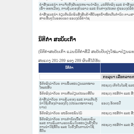
ຄຳສັ່ງແນະນຳ ການຈັດຕັ້ງຜັນຂະຫຍາຍດຳລັດ, ມະຕິຕົກລົງ ແລະ ຄຳສັ່ງ
ເຂົ້າ-ອອກເມືອງ, ການຄຸ້ມຄອງຄົນລາວ ແລະ ຄົນຕ່າງປະເທດ ຢູ່ແຂວງບໍລິ
ຄຳສັ່ງແນະນຳ ກ່ຽວກັບລົດຂົນສົ່ງສິນຄ້າທີ່ບັນທຸກນ້ຳໜັກເກີນກຳນົດ 
ສາຍອື່ນໆໃນຂອບເຂດ ແຂວງບໍລິຄຳໄຊ
ນິຕິກໍາ ສະບັບເກົ່າ
(ນິຕິກໍາສະບັບເກົ່າ ແມ່ນນິຕິກໍາທີ່ມີ ສະບັບປັບປຸງໃໝ່ມາປ່ຽນ
ສະແດງ 281-289 ຂອງ 289 ຜົນທີ່ໄດ້ຮັບ.
ນິຕິກໍາ
ຂໍ້ຕົກລົງວ່າດ້ວຍ ການຂຶ້ນທະບຽນເລກໝາຍ
ກະຊວງ ເຕັກໂນໂລຊີ ແລະ
ໂທລະສັບ
ຂໍ້ຕົກລົງວ່າດ້ວຍ ການຫັນປ່ຽນປະເພດທີ່ດິນ
ກະຊວງ ກະສິກຳ ແລະ ສິ
ຄຳສັ່ງວ່າດ້ວຍ ການຄຸ້ມຄອງ ແລະ ການເກັບກູ້
ນຳໃຊ້ເຄື່ອງປ່າຂອງດົງ (ປະເພດໝາກຈອງ
ແຂວງ ອັດຕະປື
ບານ)
ຂໍ້ຕົກລົງວ່າດ້ວຍ ຜະລິດຕະພັນໄມ້
ກະຊວງ ກະສິກຳ ແລະ ສິ
ຂໍ້ຕົກລົງວ່າດ້ວຍ ການກຳນົດເນື້ອໃນແບບພິມ
ແລະ ການພິມຕາມແບບພິມໃບທະບຽນຢັ້ງຢືນ
ກະຊວງ ກະສິກຳ ແລະ ສິ
ການນຳໃຊ້ທີ່ດິນ ແລະ ໃບຢັ້ງຢືນການນຳໃຊ້
ທີ່ດິນ