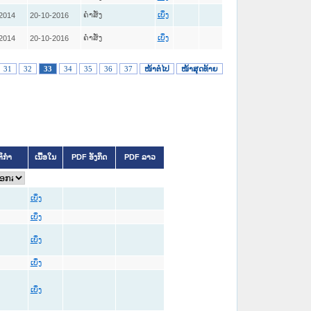
ຄໍາສັ່ງ
2014
20-10-2016
ເບິ່ງ
ຄໍາສັ່ງ
2014
20-10-2016
ເບິ່ງ
31
32
33
34
35
36
37
ໜ້າຕໍ່ໄປ
ໜ້າສຸດທ້າຍ
ຕິກຳ
ເນື້ອໃນ
PDF ອັງກິດ
PDF ລາວ
ເບິ່ງ
ເບິ່ງ
ເບິ່ງ
ເບິ່ງ
ເບິ່ງ