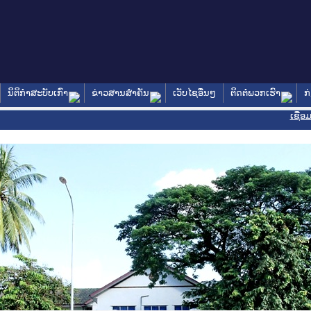
ນິຕິກໍາສະບັບເກົ່າ
ຂ່າວສານສໍາຄັນ
ເວັບໄຊອື່ນໆ
ຕິດຕໍ່ພວກເຮົາ
ກ
ເຊື່