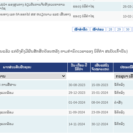
ແນະນຳ ຂອງສູນກາງ ກ່ຽວກັບການຈັດຕັ້ງກວດກາການ
ແຂວງ ບໍລິຄໍາໄຊ
26-03-
ຄຳໄຊ
ຕາມສາຍທາງ ເລກ 8A ອອກໄປ ສສ ຫວຽດນາມ ແລະ ເສັ້ນທາງ
ແຂວງ ບໍລິຄໍາໄຊ
10-02-
ໜ້າທໍາອິດ
ໜ້າກ່ອນ
28
29
30
ແທນແລ້ວ ແຕ່ຍັງຄົງມີຜົນສັກສິດຍ້ອນຫລັງ ຕາມກໍານົດເວລາຂອງ ນິຕິກໍາ ສະບັບເກົ່ານັ້ນ)
ວັນ-ເດືອນ-ປີ
ເຜີຍແຜ່ລົງ
ປະເພດນິ
ພາກສ່ວນຮັບຜິດຊອບ
ນິຕິກໍາ
ຈົດໝາຍເຫດ
 ການສື່ສານ
ຂໍ້ຕົກລົງ
30-08-2023
15-09-2023
່ງແວດລ້ອມ
29-12-2023
15-01-2024
ຂໍ້ຕົກລົງ
01-04-2024
08-04-2024
ຄໍາສັ່ງ
່ງແວດລ້ອມ
11-09-2024
23-09-2024
ຂໍ້ຕົກລົງ
່ງແວດລ້ອມ
ຂໍ້ຕົກລົງ
14-11-2024
30-12-2024