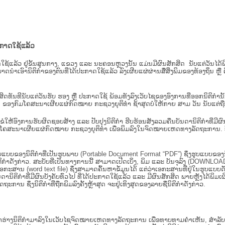
ະກາດໃຊ້ແລ້ວ
ະກາດໃຊ້ແລ້ວ ຢູ່ຂັ້ນ​ສູນ​ກາງ, ແຂວງ ແລະ ນະຄອນຫຼວງນັ້ນ ແມ່ນມີຜົນສັກສິດ ນັບ​ແຕ່​ວັ
າດນຳເອົານິຕິກຳຂອງຕົນທີ່ໄດ້ປະກາດໃຊ້ແລ້ວ ລົງ​ເຜີຍແຜ່​ຜ່ານ​ສື່ສິ່ງພິມຂອງທ້ອງຖິ່ນ 
ັກສິດທັນທີນັບແຕ່ວັນຮັບ ຮອງ ຫຼື ປະກາດໃຊ້ ພ້ອມທັງລົງເວັບໄຊຂອງອົງການທີ່ອອກນິຕິກໍາ
ຂອງກົມໂຄສະນາເຜີຍແຜ່ກົດໝາຍ ກະຊວງຍຸຕິທໍາ ຊ້າສຸດບໍ່ໃຫ້ກາຍ ສາມ ວັນ ນັບແຕ່ຖືກຮ
ິ​ຕິ​ກຳ ຂໍໃຫ້ອົງ​ການ​ຮັບ​ຜິດ​ຊອບ​ສ້າງ ແລະ ປັບ​ປຸງນິ​ຕິ​ກຳ ຮີບຮ້ອນສັງລວມຄືນບັນດານິຕິກໍາທ
ຄສະນາເຜີຍແຜ່ກົດໝາຍ ກະຊວງຍຸຕິທໍາ ເພື່ອພິມລົງໃນຈົດໝາຍເຫດທາງລັດຖະການ. ບັນ​ດາ​ນິ​ຕິ
ູບແບບຂອງນິຕິກໍາທີ່ເປັນຮູບພາບ (Portable Document Format “PDF”) ຊຶ່ງຮູບແບບຂອງນິຕ
ຳດັ່ງກ່າວ. ສະບັບທີ່ເປັນທາງການນີ້ ສາມາດເປີດເບິ່ງ, ພິມ ແລະ ບັນຈຸລົງ (DOWNLOAD)
ກະສານ (word text file) ຊຶ່ງສາມາດຄົ້ນຫາຂໍ້ມູນໄດ້ ແຕ່ວ່າເອກະສານທີ່ຢູ່ໃນຮູບແບບດັ່ງກ່
ນດານິຕິກຳທີ່ມີຜົນບັງຄັບທົ່ວໄປ ທີ່ໄດ້ປະກາດໃຊ້ແລ້ວ ແລະ ມີຜົນສັກສິດ ພາຍຫຼັງໄດ້
 ຊຶ່ງນິຕິກຳທີ່ຖືກພິມລົງຄັ້ງຫຼ້າສຸດ ຈະຢູ່ເທິງສຸດຂອງລາຍຊື່ນິຕິກໍາດັ່ງກ່າວ.
ຮ່າງນິຕິກຳມາລົງໃນ​ເວັບ​ໄຊຈົດໝາຍເຫດທາງລັດຖະການ ເພື່ອທາບທາມຄຳເຫັນ, ສໍາລັບກ