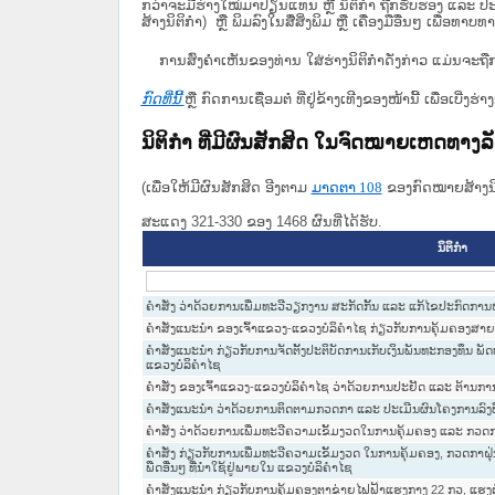
ກວ່າຈະມີຮ່າງໃໝ່ມາປ່ຽນແທນ ຫຼື ນິຕິກໍາ ຖືກຮັບຮອງ ແລະ ປະກ
ສ້າງນິຕິກຳ) ຫຼື ພິມລົງໃນສື່ສິ່ງພິມ ຫຼື ເຄື່ອງມືອື່ນໆ ເພ
ການສົ່ງຄໍາເຫັນຂອງທ່ານ ໃສ່ຮ່າງນິຕິກຳດັ່ງກ່າວ ແມ່ນຈະຖື
ກົດທີ່ນີ້
ຫຼື ກົດການເຊື່ອມຕໍ່ ທີ່ຢູ່ຂ້າງເທີງຂອງໜ້ານີ້ ເພື່ອເບ
ນິຕິກໍາ ທີ່ມີຜົນສັກສິດ ໃນຈົດໝາຍເຫດທາງ
(ເພື່ອໃຫ້ມີຜົນສັກສິດ ອີງຕາມ
ມາດ​ຕາ 108
ຂອງກົດໝາຍສ້າງນິຕ
ສະແດງ 321-330 ຂອງ 1468 ຜົນທີ່ໄດ້ຮັບ.
ນິຕິກໍາ
ຄຳສັ່ງ ວ່າດ້ວຍການເພີ່ມທະວີວຽກງານ ສະກັດກັ້ນ ແລະ ແກ້ໄຂປະກົດການຫຍ
ຄຳສັ່ງແນະນຳ ຂອງເຈົ້າແຂວງ-ແຂວງບໍລິຄຳໄຊ ກ່ຽວກັບການຄຸ້ມຄອງສາຍສ
ຄຳສັ່ງແນະນຳ ກ່ຽວກັບການຈັດຕັ້ງປະຕິບັດການເກັບເງິນພັນທະກອງທຶນ ພ
ແຂວງບໍລິຄຳໄຊ
ຄຳສັ່ງ ຂອງເຈົ້າແຂວງ-ແຂວງບໍລິຄຳໄຊ ວ່າດ້ວຍການປະຢັດ ແລະ ຕ້ານກາ
ຄຳສັ່ງແນະນຳ ວ່າດ້ວຍການຕິດຕາມກວດກາ ແລະ ປະເມີນຜົນໂຄງການລົງທຶນຂ
ຄຳສັ່ງ ວ່າດ້ວຍການເພີ່ມທະວີຄວາມເຂັ້ມງວດໃນການຄຸ້ມຄອງ ແລະ ກວດກາ 
ຄຳສັ່ງ ກ່ຽວກັບການເພີ່ມທະວີຄວາມເຂັ້ມງວດ ໃນການຄຸ້ມຄອງ, ກວດກາຝ
ພືດອື່ນໆ ທີ່ນຳໃຊ້ຢູ່ພາຍໃນ ແຂວງບໍລິຄຳໄຊ
ຄຳສັ່ງແນະນຳ ກ່ຽວກັບການຄຸ້ມຄອງຕາຂ່າຍໄຟຟ້າແຮງກາງ 22 ກວ, ແຮງຕ