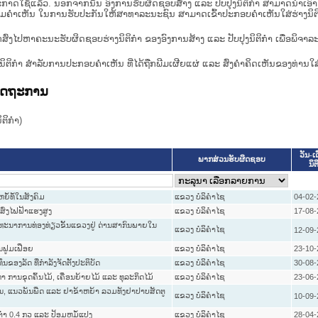
າດໃຊ້ແລ້ວ. ນອກຈາກນັ້ນ ອົງການຮັບຜິດຊອບສ້າງ ແລະ ປັບປຸງນິຕິກໍາ ສາມາດນຳເອົາຮ່າງນ
ື່ອທາບທາມຄໍາເຫັນ ໃນການຮັບປະກັນໃຫ້ສາທາລະນະຊົນ ສາມາດເຂົ້າປະກອບຄໍາເຫັນໃສ່ຮ່າງນິຕ
ກສົ່ງໄປຫາຄະນະຮັບຜິດຊອບຮ່າງນິຕິກຳ ຂອງອົງການສ້າງ ແລະ ປັບປຸງນິຕິກຳ ເພື່ອພິຈາລ
ີ່ງຮ່າງນິຕິກໍາ ສໍາລັບການປະກອບຄຳເຫັນ ທີ່ໄດ້ຖືກພີມເຜີຍແຜ່ ແລະ ສົ່ງຄຳຄິດເຫັນຂອງທ່ານໃສ
ລັດຖະການ
ິກໍາ)
ວັນ-ເ
ພາກສ່ວນຮັບຜິດຊອບ
ນິຕ
ໍ້ທໍ້ໃນສັງຄົມ
ແຂວງ ບໍລິຄໍາໄຊ
04-02-
ົ່ງໄຟຟ້າແຮງສູງ
ແຂວງ ບໍລິຄໍາໄຊ
17-08-
ັດທະນາການທ່ອງທ່ຽວຂັ້ນແຂວງຢູ່ ດ່ານສາກົນພາຍໃນ
ແຂວງ ບໍລິຄໍາໄຊ
12-09-
ນຟູມເຟືອຍ
ແຂວງ ບໍລິຄໍາໄຊ
23-10-
ອງລັດ ທີ່ກຳລັງຈັດຕັ້ງປະຕິບັດ
ແຂວງ ບໍລິຄໍາໄຊ
30-08-
ການຂຸດຄົ້ນໄມ້, ເຄື່ອນຍ້າຍໄມ້ ແລະ ທຸລະກິດໄມ້
ແຂວງ ບໍລິຄໍາໄຊ
23-06-
ຸ່ນ, ແນວພັນພືດ ແລະ ຢາຂ້າຫຍ້າ ລວມທັງຢາປາບສັດຕູ
ແຂວງ ບໍລິຄໍາໄຊ
10-09-
່ຳ 0.4 ກວ ແລະ ປ້ອມຫມໍ້ແປງ
ແຂວງ ບໍລິຄໍາໄຊ
28-04-