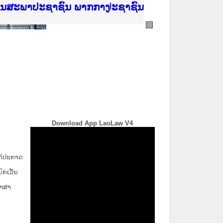
ີ່ ສະຖາບັນຍຸຕິທຳແຫ່ງຊາດ
ງານສະພາປະຊາຊົນ ພາກເໜືອ
ງລັດຖະການ
ັບ ພາກກາງ
ັບ ພາກໃຕ້
 ທີ່ ວິທະຍາຄານຕຳຫຼວດປະຊາຊົນ
ທີ່ ວິທະຍາຄານສັນຕິບານປະຊາຊົນ
້ນແຂວງພາກເໜືອ
ງານສະພາປະຊາຊົນ ພາກກາງ
Download App LaoLaw V4
່ໄດ້ປະກາດ
ກ​ເວັ້ນ​
ພາສາ