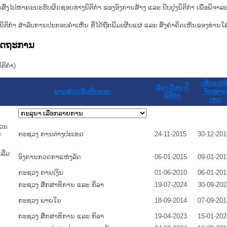
ກສົ່ງໄປຫາຄະນະຮັບຜິດຊອບຮ່າງນິຕິກຳ ຂອງອົງການສ້າງ ແລະ ປັບປຸງນິຕິກຳ ເພື່ອພິຈາລ
ີ່ງຮ່າງນິຕິກໍາ ສໍາລັບການປະກອບຄຳເຫັນ ທີ່ໄດ້ຖືກພີມເຜີຍແຜ່ ແລະ ສົ່ງຄຳຄິດເຫັນຂອງທ່ານໃສ
ລັດຖະການ
ິກໍາ)
ເຜີຍແຜ່ລົ
ວັນ-ເດືອນ-ປີ
ພາກສ່ວນຮັບຜິດຊອບ
ຈົດໝາຍ
ນິຕິກໍາ
ເຫດ
ມວນ
ນ
ກະຊວງ ການຕ່າງປະເທດ
24-11-2015
30-12-201
ີ່ມ
ອົງການກວດກາແຫ່ງລັດ
06-01-2015
09-01-201
ກະຊວງ ການເງິນ
01-06-2010
06-01-201
ກະຊວງ ສຶກສາທິການ ແລະ ກິລາ
19-07-2024
30-09-202
ກະຊວງ ພາຍໃນ
18-09-2014
07-09-201
ກະຊວງ ສຶກສາທິການ ແລະ ກິລາ
19-04-2023
15-01-202