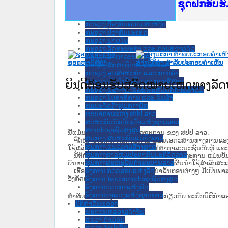
Ministry o
ເຜີຍແຜ່ວັ
ກະຊວງຍຸຕິ
ຊຸດຝຶກອົບ
ກອງປະຊຸມທ
ຝຶກອົບຮົມ
ຝຶກອົບຮົມ
ເຜີຍແຜ່ແອ
ເຜີຍແຜ່ແອ
ຍົກລະດັບວ
ຊຸດຝຶກອົບ
ກະຊວງ ການເງິນ
ກະຊວງ ຍຸຕິທໍາ
ກະຊວງ ປ້ອງກັນຄວາມສະຫງົບ
ກະຊວງ ປ້ອງກັນປະເທດ
ກະຊວງ ພາຍໃນ
ກະຊວງ ວັດທະນະທຳ ແລະ ການທ່ອງທ່ຽວ
ກະຊວງ ສາທາລະນະສຸກ
ຊອກຫານິຕິກໍາ
ຮ່າງນິຕິກໍາ ສໍາລັບປະກອບຄໍາເຫັນ
ກະຊວງ ສຶກສາທິການ ແລະ ກິລາ
ກະຊວງ ອຸດສາຫະກຳ ແລະ ການຄ້າ
ກະຊວງ ເຕັກໂນໂລຊີ ແລະ ການສື່ສານ
ຍິນດີຕ້ອນຮັບສູ່ຈົດໝາຍເຫດທາງລ
ກະຊວງ ແຮງງານ ແລະ ສະຫວັດດີການສັງຄົມ
ກະຊວງ ໂຍທາທິການ ແລະ ຂົນສົ່ງ
ຄະນະຈັດຕັ້ງສູນກາງພັກ
ທະນາຄານແຫ່ງ ສປປ ລາວ
ສະຫະພັນນັກຮົບເກົ່າແຫ່ງຊາດລາວ
ສານປະຊາຊົນສູງສຸດ
ນີ້ແມ່ນ ຈົດໝາຍເຫດທາງລັດຖະການ ຂອງ ສປປ ລາວ.
ສູນກາງ ສະຫະພັນແມ່ຍິງລາວ
ຈົດໝາຍເຫດທາງລັດຖະການ ແມ່ນ​ເອ​ກະ​ສານ​ທາງ​ການ​ຂອງ​ລັດ ທີ່​ເປັນ
ສູນກາງ ແນວລາວສ້າງຊາດ
ໃຊ້ແລ້ວ ຫຼື ເອົາຮ່າງນິຕິກໍາ ເພື່ອໃຫ້​ສາ​ທາ​ລະ​ນະ​ຊົນ​ຮັບ​ຮູ້ ແລ
ສູນກາງຊາວໜຸ່ມປະຊາຊົນປະຕິວັດລາວ
ນິ​ຕິ​ກຳ​ທີ່​ຈະ​ເອົາ​ລົງ​ໃນ​ຈົດ​ໝາຍ​ເຫດ​ທາງ​ລັດ​ຖະ​ການ ​ແມ່ນ​ບັນ​ດາ​ນ
ສູນກາງສະຫະພັນກຳມະບານລາວ
ບັນ​ດານິ​ຕິ​ກຳ​ຂັ້ນ​ເມືອງ ແລະ ຂັ້ນ​ບ້ານ ​ທີ່​ມີ​ຜົນ​ນຳ​ໃຊ້​ສຳ​ລັບ​
ອົງການ ກວດສອບແຫ່ງລັດ
ເນື້ອໃນ​ເວັບ​ໄຊ​ ແລະ ການແນະນໍາຂັ້ນຕອນຕ່າງໆ ມີເປັນພ
ອັງກິດແມ່ນແປບໍ່ເປັນທາງການ.
ອົງການ ໄອຍະການປະຊາຊົນສູງສຸດ
ອົງການກວດກາແຫ່ງລັດ
ອົງການກາແດງແຫ່ງຊາດລາວ
ສໍາລັບທ່ານທີ່ຕ້ອງການເຂົ້າໃຈເພີ່ມຕື່ມກ່ຽວກັບ ລະບົບນິຕິກຳຂ
ນິຕິກໍາຂັ້ນແຂວງ
ນະ​ຄອນ​ຫລວງວຽງຈັນ
ແຂວງ ຄໍາມ່ວນ
ແຂວງ ຈໍາປາສັກ