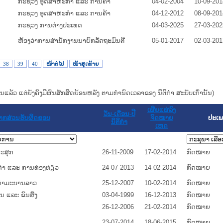
ກະຊວງ ອຸດສາຫະກຳ ແລະ ການຄ້າ
04-02-2004
10-09-201
ກະຊວງ ອຸດສາຫະກຳ ແລະ ການຄ້າ
04-12-2012
08-09-201
ກະຊວງ ການຕ່າງປະເທດ
04-03-2025
27-03-202
ຫ້ອງວ່າການສຳນັກງານນາຍົກລັດຖະມົນຕີ
05-01-2017
02-03-201
38
39
40
ໜ້າຕໍ່ໄປ
ໜ້າສຸດທ້າຍ
ແທນແລ້ວ ແຕ່ຍັງຄົງມີຜົນສັກສິດຍ້ອນຫລັງ ຕາມກໍານົດເວລາຂອງ ນິຕິກໍາ ສະບັບເກົ່ານັ້ນ)
ເຜີຍແຜ່ລົງ
ວັນ-ເດືອນ-ປີ
າກສ່ວນຮັບຜິດຊອບ
ຈົດໝາຍ
ປະເພ
ນິຕິກໍາ
ເຫດ
ະສຸກ
26-11-2009
17-02-2014
ກົດໝາຍ
ຳ ແລະ ການທ່ອງທ່ຽວ
24-07-2013
14-02-2014
ກົດໝາຍ
ກຳມະບານລາວ
25-12-2007
10-02-2014
ກົດໝາຍ
 ແລະ ຂົນສົ່ງ
03-04-1999
16-12-2013
ກົດໝາຍ
26-12-2006
21-02-2014
ກົດໝາຍ
23-07-2014
18-06-2015
ກົດໝາຍ