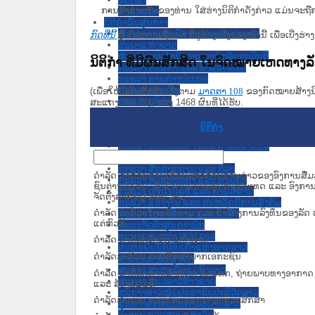
ການສົ່ງຄໍາເຫັນຂອງທ່ານ ໃສ່ຮ່າງນິຕິກຳດັ່ງກ່າວ ແມ່ນຈະຖື
ຄໍາແນະນໍາ
ນິຕິກຳຂັ້ນສູນກາງ
ຫ້ອງວ່າການສໍານັກງານປະທານປະເທດ
ກົດທີ່ນີ້
ຫຼື ກົດການເຊື່ອມຕໍ່ ທີ່ຢູ່ຂ້າງເທີງຂອງໜ້ານີ້ ເພື່ອເບ
ສະພາແຫ່ງຊາດ
ຫ້ອງວ່າການສຳນັກງານນາຍົກລັດຖະມົນຕີ
ນິຕິກໍາ ທີ່ມີຜົນສັກສິດ ໃນຈົດໝາຍເຫດທາງ
ກະຊວງ ກະສິກຳ ແລະ ສິ່ງແວດລ້ອມ
ກະຊວງ ການຕ່າງປະເທດ
ກະຊວງ ການເງິນ
(ເພື່ອໃຫ້ມີຜົນສັກສິດ ອີງຕາມ
ມາດ​ຕາ 108
ຂອງກົດໝາຍສ້າງນິຕ
ກະຊວງ ຍຸຕິທໍາ
ສະແດງ 351-360 ຂອງ 1468 ຜົນທີ່ໄດ້ຮັບ.
ກະຊວງ ປ້ອງກັນຄວາມສະຫງົບ
ກະຊວງ ປ້ອງກັນປະເທດ
ນິຕິກໍາ
ກະຊວງ ພາຍໃນ
ກະຊວງ ວັດທະນະທຳ ແລະ ການທ່ອງທ່ຽວ
ກະຊວງ ສາທາລະນະສຸກ
ກະຊວງ ສຶກສາທິການ ແລະ ກິລາ
ດຳລັດ ວ່າດ້ວຍການເຄື່ອນໄຫວດ້ານການຂ່າວຂອງອົງການສື່
ກະຊວງ ອຸດສາຫະກຳ ແລະ ການຄ້າ
ຊົນຕ່າງປະເທດ, ສຳນັກງານການທູດຕ່າງປະເທດ ແລະ ອົງກາ
ກະຊວງ ເຕັກໂນໂລຊີ ແລະ ການສື່ສານ
ຈັດຕັ້ງສາກົນຢູ່ ສປປ ລາວ
ກະຊວງ ແຮງງານ ແລະ ສະຫວັດດີການສັງຄົມ
ດຳລັດ ວ່າດ້ວຍການຕິດຕາມ ກວດກາໂຄງການລົງທຶນຂອງລັດ ເລ
ກະຊວງ ໂຍທາທິການ ແລະ ຂົນສົ່ງ
ແຕ່ຫົວທີ
ຄະນະຈັດຕັ້ງສູນກາງພັກ
ທະນາຄານແຫ່ງ ສປປ ລາວ
ດຳລັດ ວ່າດ້ວຍຄັງເງິນແຫ່ງຊາດ
ສະຫະພັນນັກຮົບເກົ່າແຫ່ງຊາດລາວ
ດຳລັດວ່າດ້ວຍ ການສຶກສາພາກເອກະຊົນ
ສານປະຊາຊົນສູງສຸດ
ສູນກາງ ສະຫະພັນແມ່ຍິງລາວ
ດຳລັດ ວ່າດ້ວຍການສຳຫຼວດ ວັດແທກ, ຖ່າຍພາບທາງອາກາດ
ສູນກາງ ແນວລາວສ້າງຊາດ
ແລະ ສ້າງແຜນທີ່
ສູນກາງຊາວໜຸ່ມປະຊາຊົນປະຕິວັດລາວ
ດໍາລັດວ່າດ້ວຍ ກອງທຶນພັດທະນາອາຊີວະສຶກສາ
ສູນກາງສະຫະພັນກຳມະບານລາວ
ອົງການ ກວດສອບແຫ່ງລັດ