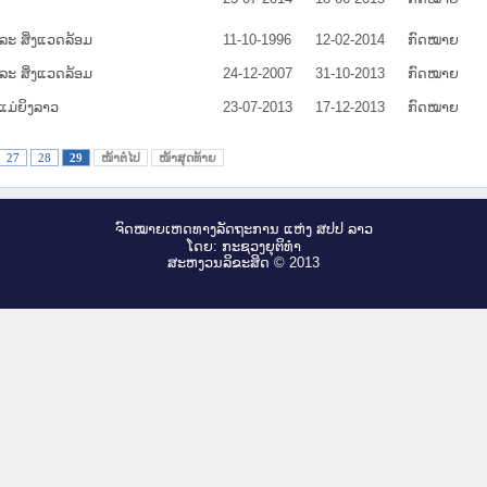
ະ ສິ່ງແວດລ້ອມ
11-10-1996
12-02-2014
ກົດໝາຍ
ະ ສິ່ງແວດລ້ອມ
24-12-2007
31-10-2013
ກົດໝາຍ
ມ່ຍິງລາວ
23-07-2013
17-12-2013
ກົດໝາຍ
27
28
29
ໜ້າຕໍ່ໄປ
ໜ້າສຸດທ້າຍ
ຈົດ​ໝາຍ​ເຫດ​ທາງ​ລັດ​ຖະ​ການ ແຫ່ງ ສ​ປ​ປ ລາວ
ໂດຍ: ກະ​ຊວງຍຸ​ຕິ​ທຳ
ສະ​ຫງວນ​ລິ​ຂະ​ສິດ © 2013