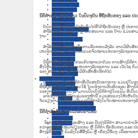
ແຂວງ ຊຽງຂວາງ
ແຂວງ ບໍລິຄໍາໄຊ
ແຂວງ ບໍ່ແກ້ວ
ນິຕິກຳຂອງ ສປປ ລາວ ໃນປັດຈຸບັນ ທີ່ຖືກ​ຮັບ​ຮອງ ແລະ ປ
ແຂວງ ຜົ້ງສາລີ
ແຂວງ ວຽງຈັນ
ບັນດານິຕິກໍາ ທີ່ມີຜົນບັງຄັບທົ່ວໄປທີ່ໄດ້ຖືກ​ຮັບ​ຮອງ ຫຼື ປ
ແຂວງ ສະຫວັນນະເຂດ
ສຳລັບນິ​ຕິ​ກຳ ຂັ້ນເມືອງ ຫຼື ເທດ​ສະ​ບານ ແລະ ບ້ານ ແມ່ນສາມ
ແຂວງ ສາລະວັນ
ງ່າຍ.
ແຂວງ ຫລວງນໍ້າທາ
ແຂວງ ຫົວພັນ
ສໍາລັບນິຕິກໍາທີ່ໄດ້ສ້າງຂຶ້ນຕາມຂັ້ນຕອນເລັ່ງລັດ ອາດມີຜົນສ
ແຂວງ ຫຼວງພະບາງ
ເຫດທາງລັດຖະການ ກັບ​ພະແນກຈົດ​ໝາຍ​ເຫດ​ທາງ​ລັດ​ຖະ​ການ​ 
ແຂວງ ອັດຕະປື
ແຂວງ ອຸດົມໄຊ
ນິ​ຕິ​ກຳ​ທີ່​ມີ​ຜົນ​ສັກ​ສິດ​ກ່ອນ​ກົດ​ໝາຍ​ວ່າ​ດ້ວຍ​ ການ​ສ້າງ​ນ
ແຂວງ ເຊກອງ
ສົ່ງໃຫ້​ພະແນກຈົດ​ໝາຍ​ເຫດ​ທາງ​ລັດ​ຖະ​ການ ແລະ ເວັບໄຊ​ ກົມໂ
ແຂວງ ໄຊຍະບູລີ
ຂອງ ສປ​ປ ລາວ ​ຈະຖື​ວ່າບໍ່​ມີ​ຜົນ​ສັກ​ສິດ​ອີກ​ຕໍ່​ໄປ.
ແຂວງ ໄຊສົມບູນ
ນິຕິກໍາປະກອບຄໍາເຫັນ
ຢູ່ໃນໜ້າ​ເວັບ​ໄຊ​ນີ້ ນິຕິກຳທີ່ເປັນສະບັບທາງການ ແມ່ນຢູ່ໃນຮ
ນິຕິກໍາຕາມປະເພດ
ທີ່ຖືກຮັບຮອງແລະ ປະກາດໃຊ້ ໂດຍອົງການຮັບຜິດຊອບ ສ້າງນິຕິກ
ລັດຖະທໍາມະນູນ
ນອກຈາກນັ້ນ ທ່ານຍັງສາມາດເປີດເບິ່ງນິຕິກຳຢູ່ໃນແຟ້ມ ທີ່ເປັນເອ
ກົດໝາຍ
ລາຍຊື່ນິຕິກຳທີ່ຢູ່ດ້ານລຸ່ມຂອງໜ້ານີ້ ແມ່ນສະແດງໃຫ້ເຫັນບັ
ກົດໝາຍ
ຈັດລຽງຕາມວັນທີ ພິມເຜີຍແຜ່ນິຕິກຳລົງໃນຈົດໝາຍເຫດທາງລັດຖະການ
ປະມວນກົດໝາຍ ແພ່ງ
ປະມວນກົດໝາຍ ອາຍາ
ນິຕິກຳສຳລັບການປະກອບຄຳເຫັນ
ມະຕິຕົກລົງ
ລັດຖະບັນຍັດ
ອົງການທີ່ຮັບຜິດຊອບສ້າງ ແລະ ປັບປຸງນິຕິກຳ ສາມາດນຳເອົາ
ລັດຖະດໍາລັດ
ກວ່າຈະມີຮ່າງໃໝ່ມາປ່ຽນແທນ ຫຼື ນິຕິກໍາ ຖືກຮັບຮອງ ແລະ ປະກ
ດໍາລັດ
ສ້າງນິຕິກຳ) ຫຼື ພິມລົງໃນສື່ສິ່ງພິມ ຫຼື ເຄື່ອງມືອື່ນໆ ເພ
ຄໍາສັ່ງ
ຂໍ້ຕົກລົງ