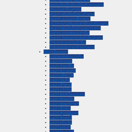
ສະຫະພັນນັກຮົບເກົ່າແຫ່ງຊາດລາວ
ສານປະຊາຊົນສູງສຸດ
ສູນກາງ ສະຫະພັນແມ່ຍິງລາວ
ສູນກາງ ແນວລາວສ້າງຊາດ
ສູນກາງຊາວໜຸ່ມປະຊາຊົນປະຕິວັດລາວ
ສູນກາງສະຫະພັນກຳມະບານລາວ
ອົງການ ກວດສອບແຫ່ງລັດ
ອົງການ ໄອຍະການປະຊາຊົນສູງສຸດ
ອົງການກວດກາແຫ່ງລັດ
ອົງການກາແດງແຫ່ງຊາດລາວ
ນິຕິກໍາຂັ້ນແຂວງ
ນະ​ຄອນ​ຫລວງວຽງຈັນ
ແຂວງ ຄໍາມ່ວນ
ແຂວງ ຈໍາປາສັກ
ແຂວງ ຊຽງຂວາງ
ແຂວງ ບໍລິຄໍາໄຊ
ແຂວງ ບໍ່ແກ້ວ
ແຂວງ ຜົ້ງສາລີ
ແຂວງ ວຽງຈັນ
ແຂວງ ສະຫວັນນະເຂດ
ແຂວງ ສາລະວັນ
ແຂວງ ຫລວງນໍ້າທາ
ແຂວງ ຫົວພັນ
ແຂວງ ຫຼວງພະບາງ
ແຂວງ ອັດຕະປື
ແຂວງ ອຸດົມໄຊ
ແຂວງ ເຊກອງ
ແຂວງ ໄຊຍະບູລີ