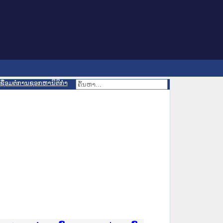
ເຊື່ອມຕໍ່ການຊອກຫານິຕິກຳ