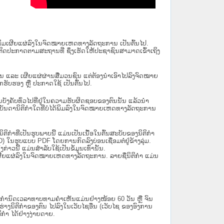
ນໄດ້ພິມເຜີຍແຜ່ລົງໃນຈົດໝາຍເຫດທາງລັດຖະການ ເປັນ​ຕົ້ນ​ໄປ.
ຫຼື ຕິດປະກາດຕາມສະຖານທີ່ ຊຶ່ງເຮັດໃຫ້ປະຊາຊົນສາມາດເຂົ້າເຖິງ
ນັ້ນ ແລະ ເຜີຍແຜ່ຜ່ານສື່ມວນຊົນ ແຕ່ຕ້ອງນໍາເອົາໄປລົງຈົດໝາຍ
ັບຮອງ ຫຼື ປະກາດໃຊ້ ເປັນຕົ້ນໄປ.
ີ່ມີຜົນບັງຄັບທົ່ວໄປທີ່ຢູ່ໃນຄວາມຮັບຜິດຊອບຂອງຕົນນັ້ນ ແລ້ວນໍາ
​ກຳ​ໃດ​ທີ່ບໍ່​ໄດ້​ພິມ​ລົງ​ໃນ​ຈົດ​ໝາຍ​ເຫດ​ທາງ​ລັດ​ຖະ​ການ
ິກໍາທີ່ເປັນຮູບພາບນີ້ ແມ່ນເປັນເນື້ອໃນຕົ້ນສະບັບຂອງນິຕິກໍາ
 ໃນຮູບແບບ PDF ໂດຍການກົດລົງບ່ອນເຊື່ອມຕໍ່ຢູ່ຂ້າງລຸ່ມ.
າວນີ້ ແມ່ນສຳລັບໃຊ້ເປັນຂໍ້ມູນເທົ່ານັ້ນ.
ພິມເຜີຍແຜ່ລົງໃນຈົດໝາຍເຫດທາງລັດຖະການ. ລາຍຊື່ນິຕິກຳ ແມ່ນ
ໍານົດເວລາທາບທາມຄໍາເຫັນແມ່ນຢ່າງໜ້ອຍ 60 ວັນ ຫຼື ຈົນ
ິຕິກຳຂອງຕົນ ໄປລົງໃນ​ເວັບ​ໄຊ​ອື່ນ (ເວັບ​ໄຊ​ ຂອງອົງການ
ິກຳ ໄດ້ຢ່າງງ່າຍດາຍ.