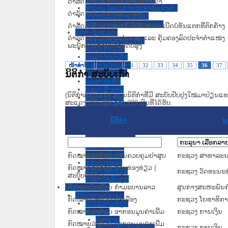
ດໍາລັດ ວ່າດ້ວຍການແຂ່ງຂັນການຄ້າ
ອົງການ ໄອຍະການປະຊາຊົນສູງສຸດ
ດໍາລັດ ວ່າດ້ວຍການກວດກາ
ອົງການກວດກາແຫ່ງລັດ
ອົງການກາແດງແຫ່ງຊາດລາວ
ດຳລັດວ່າດ້ວຍ ການແກ້ໄຂບັນຫາລະເບີດບໍ່ທັນແຕກທີ່ຕົກຄ້າງ
ນິຕິກໍາຂັ້ນແຂວງ
ດຳລັດ ວ່າດ້ວຍການປະກອບ ແລະ ຄຸ້ມຄອງລົດປະຈຳຕຳແໜ່ງ
ນະ​ຄອນ​ຫລວງວຽງຈັນ
ພະນັກງານການນຳລະດັບສູງ
ແຂວງ ຄໍາມ່ວນ
ແຂວງ ຈໍາປາສັກ
ແຂວງ ຊຽງຂວາງ
ໜ້າທໍາອິດ
ໜ້າກ່ອນ
31
32
33
34
35
36
37
ນິຕິກໍາ ສະບັບເກົ່າ
ແຂວງ ບໍລິຄໍາໄຊ
ແຂວງ ບໍ່ແກ້ວ
ແຂວງ ຜົ້ງສາລີ
(ນິຕິກໍາສະບັບເກົ່າ ແມ່ນນິຕິກໍາທີ່ມີ ສະບັບປັບປຸງໃໝ່ມາປ່ຽນ
ແຂວງ ວຽງຈັນ
ສະແດງ 281-289 ຂອງ 289 ຜົນທີ່ໄດ້ຮັບ.
ແຂວງ ສະຫວັນນະເຂດ
ແຂວງ ສາລະວັນ
ນິຕິກໍາ
ພ
ແຂວງ ຫລວງນໍ້າທາ
ແຂວງ ຫົວພັນ
ແຂວງ ຫຼວງພະບາງ
ແຂວງ ອັດຕະປື
ແຂວງ ອຸດົມໄຊ
ກົດໝາຍວ່າດ້ວຍ ການຄວບຄຸມຢາສູບ
ກະຊວງ ສາທາລະນ
ແຂວງ ເຊກອງ
ກົດໝາຍວ່າດ້ວຍ ການທ່ອງທ່ຽວ (
ແຂວງ ໄຊຍະບູລີ
ກະຊວງ ວັດທະນະທ
ສະບັບປັບປຸງ )
ແຂວງ ໄຊສົມບູນ
ນິຕິກໍາສະບັບເກົ່າ
ກົດໝາຍວ່າດ້ວຍ ກຳມະບານລາວ
ສູນກາງສະຫະພັນ
ນິຕິກຳຕາມປະເພດ
ກົດ​ໝາຍ​ວ່າ​ດ້ວຍ ຜັງເມືອງ
ກະຊວງ ໂຍທາທິການ
ລັດຖະທໍາມະນູນ
ກົດໝາຍ
ກົດໝາຍວ່າດ້ວຍ ອາກອນມູນຄ່າເພີ່ມ
ກະຊວງ ການເງິນ
ກົດໝາຍ
ກົດໝາຍວ່າດ້ວຍ ອາກອນມູນຄ່າເພີ່ມ
ກະຊວງ ການເງິນ
ປະມວນກົດໝາຍ ແພ່ງ