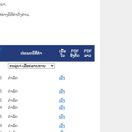
ະນາ.
່ຮ່າງນິຕິກຳດັ່ງກ່າວ.
ງ
ເນື້ອ
PDF
PDF
ປະເພດນິຕິກຳ
ໃນ
ອັງກິດ
ລາວ
ເບິ່ງ
5
ດໍາລັດ
5
ດໍາລັດ
ເບິ່ງ
5
ດໍາລັດ
ເບິ່ງ
4
ດໍາລັດ
ເບິ່ງ
5
ດໍາລັດ
ເບິ່ງ
4
ດໍາລັດ
ເບິ່ງ