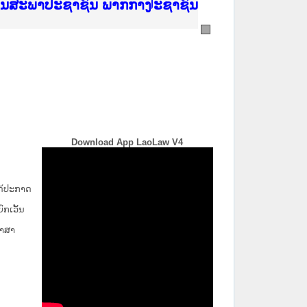
ີ່ ສະຖາບັນຍຸຕິທຳແຫ່ງຊາດ
ງານສະພາປະຊາຊົນ ພາກເໜືອ
ງລັດຖະການ
ັບ ພາກກາງ
ັບ ພາກໃຕ້
 ທີ່ ວິທະຍາຄານຕຳຫຼວດປະຊາຊົນ
ທີ່ ວິທະຍາຄານສັນຕິບານປະຊາຊົນ
້ນແຂວງພາກເໜືອ
ງານສະພາປະຊາຊົນ ພາກກາງ
Download App LaoLaw V4
່ໄດ້ປະກາດ
ກ​ເວັ້ນ​
ພາສາ