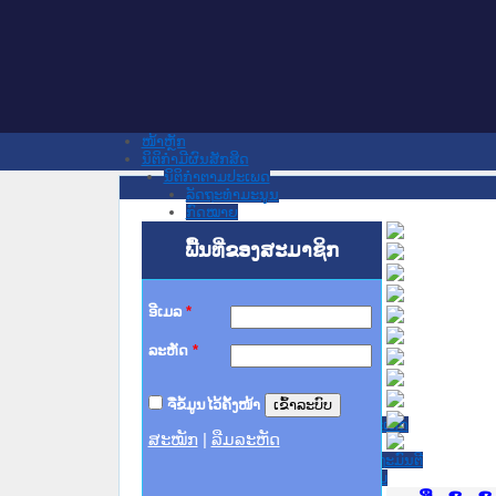
ໜ້າຫຼັກ
ນິຕິກໍາມີຜົນສັກສິດ
ນິຕິກໍາຕາມປະເພດ
ລັດຖະທໍາມະນູນ
ກົດໝາຍ
ກົດໝາຍ
ພື້ນທີ່ຂອງສະມາຊິກ
ປະມວນກົດໝາຍ ແພ່ງ
ປະມວນກົດໝາຍ ອາຍາ
ມະຕິຕົກລົງ
ລັດຖະບັນຍັດ
ອີເມລ
*
ລັດຖະດໍາລັດ
ດໍາລັດ
ລະຫັດ
*
ຄໍາສັ່ງ
ຂໍ້ຕົກລົງ
ຄໍາແນະນໍາ
ຈື່ຂໍ້ມູນໄວ້ຄັ້ງໜ້າ
ນິຕິກໍາຂັ້ນສູນກາງ
ຫ້ອງວ່າການສໍານັກງານປະທານປະເທດ
ສະໝັກ
|
ລືມລະຫັດ
ສະພາແຫ່ງຊາດ
ຫ້ອງວ່າການສຳນັກງານນາຍົກລັດຖະມົນຕີ
ກະຊວງ ກະສິກຳ ແລະ ສິ່ງແວດລ້ອມ
ກະຊວງ ການຕ່າງປະເທດ