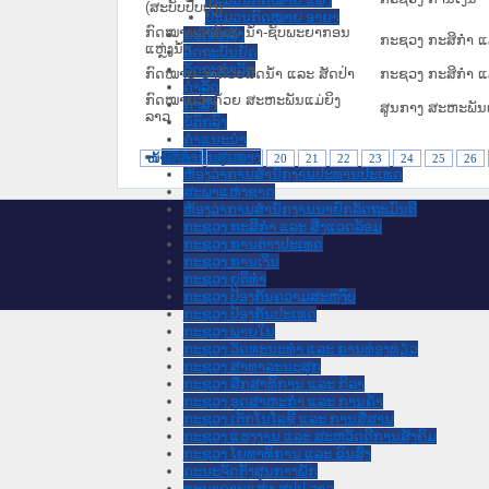
(ສະບັບປັບປຸງ)
ປະມວນກົດໝາຍ ອາຍາ
ກົດໝາຍວ່າດ້ວຍ ນ້ຳ-ຊັບພະຍາກອນ
ມະຕິຕົກລົງ
ກະຊວງ ກະສິກຳ ແລ
ແຫຼ່ງນ້ຳ
ລັດຖະບັນຍັດ
ລັດຖະດໍາລັດ
ກົດໝາຍ ວ່າດ້ວຍສັດນ້ຳ ແລະ ສັດປ່າ
ກະຊວງ ກະສິກຳ ແລ
ດໍາລັດ
ກົດໝາຍວ່າດ້ວຍ ສະຫະພັນແມ່ຍິງ
ຄໍາສັ່ງ
ສູນກາງ ສະຫະພັນແ
ລາວ
ຂໍ້ຕົກລົງ
ຄໍາແນະນໍາ
ນິຕິກໍາຂັ້ນສູນກາງ
ໜ້າທໍາອິດ
ໜ້າກ່ອນ
20
21
22
23
24
25
26
ຫ້ອງວ່າການສໍານັກງານປະທານປະເທດ
ສະພາແຫ່ງຊາດ
ຫ້ອງວ່າການສຳນັກງານນາຍົກລັດຖະມົນຕີ
ກະຊວງ ກະສິກຳ ແລະ ສິ່ງແວດລ້ອມ
ກະຊວງ ການຕ່າງປະເທດ
ກະຊວງ ການເງິນ
ກະຊວງ ຍຸຕິທໍາ
ກະຊວງ ປ້ອງກັນຄວາມສະຫງົບ
ກະຊວງ ປ້ອງກັນປະເທດ
ກະຊວງ ພາຍໃນ
ກະຊວງ ວັດທະນະທຳ ແລະ ການທ່ອງທ່ຽວ
ກະຊວງ ສາທາລະນະສຸກ
ກະຊວງ ສຶກສາທິການ ແລະ ກິລາ
ກະຊວງ ອຸດສາຫະກຳ ແລະ ການຄ້າ
ກະຊວງ ເຕັກໂນໂລຊີ ແລະ ການສື່ສານ
ກະຊວງ ແຮງງານ ແລະ ສະຫວັດດີການສັງຄົມ
ກະຊວງ ໂຍທາທິການ ແລະ ຂົນສົ່ງ
ຄະນະຈັດຕັ້ງສູນກາງພັກ
ທະນາຄານແຫ່ງ ສປປ ລາວ