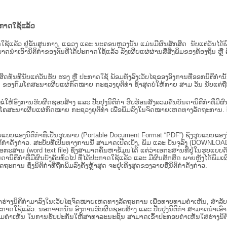
ະກາດໃຊ້ແລ້ວ
ະກາດໃຊ້ແລ້ວ ຢູ່ຂັ້ນ​ສູນ​ກາງ, ແຂວງ ແລະ ນະຄອນຫຼວງນັ້ນ ແມ່ນມີຜົນສັກສິດ ນັບ​ແຕ່​ວັ
າດນຳເອົານິຕິກຳຂອງຕົນທີ່ໄດ້ປະກາດໃຊ້ແລ້ວ ລົງ​ເຜີຍແຜ່​ຜ່ານ​ສື່ສິ່ງພິມຂອງທ້ອງຖິ່ນ 
ັກສິດທັນທີນັບແຕ່ວັນຮັບ ຮອງ ຫຼື ປະກາດໃຊ້ ພ້ອມທັງລົງເວັບໄຊຂອງອົງການທີ່ອອກນິຕິກໍາ
ຂອງກົມໂຄສະນາເຜີຍແຜ່ກົດໝາຍ ກະຊວງຍຸຕິທໍາ ຊ້າສຸດບໍ່ໃຫ້ກາຍ ສາມ ວັນ ນັບແຕ່ຖືກຮ
ິ​ຕິ​ກຳ ຂໍໃຫ້ອົງ​ການ​ຮັບ​ຜິດ​ຊອບ​ສ້າງ ແລະ ປັບ​ປຸງນິ​ຕິ​ກຳ ຮີບຮ້ອນສັງລວມຄືນບັນດານິຕິກໍາທ
ຄສະນາເຜີຍແຜ່ກົດໝາຍ ກະຊວງຍຸຕິທໍາ ເພື່ອພິມລົງໃນຈົດໝາຍເຫດທາງລັດຖະການ. ບັນ​ດາ​ນິ​ຕິ
ູບແບບຂອງນິຕິກໍາທີ່ເປັນຮູບພາບ (Portable Document Format “PDF”) ຊຶ່ງຮູບແບບຂອງນິຕ
ຳດັ່ງກ່າວ. ສະບັບທີ່ເປັນທາງການນີ້ ສາມາດເປີດເບິ່ງ, ພິມ ແລະ ບັນຈຸລົງ (DOWNLOAD)
ກະສານ (word text file) ຊຶ່ງສາມາດຄົ້ນຫາຂໍ້ມູນໄດ້ ແຕ່ວ່າເອກະສານທີ່ຢູ່ໃນຮູບແບບດັ່ງກ່
ນດານິຕິກຳທີ່ມີຜົນບັງຄັບທົ່ວໄປ ທີ່ໄດ້ປະກາດໃຊ້ແລ້ວ ແລະ ມີຜົນສັກສິດ ພາຍຫຼັງໄດ້
 ຊຶ່ງນິຕິກຳທີ່ຖືກພິມລົງຄັ້ງຫຼ້າສຸດ ຈະຢູ່ເທິງສຸດຂອງລາຍຊື່ນິຕິກໍາດັ່ງກ່າວ.
ຮ່າງນິຕິກຳມາລົງໃນ​ເວັບ​ໄຊຈົດໝາຍເຫດທາງລັດຖະການ ເພື່ອທາບທາມຄຳເຫັນ, ສໍາລັບກ
າດໃຊ້ແລ້ວ. ນອກຈາກນັ້ນ ອົງການຮັບຜິດຊອບສ້າງ ແລະ ປັບປຸງນິຕິກໍາ ສາມາດນຳເອົາຮ່າງນ
ື່ອທາບທາມຄໍາເຫັນ ໃນການຮັບປະກັນໃຫ້ສາທາລະນະຊົນ ສາມາດເຂົ້າປະກອບຄໍາເຫັນໃສ່ຮ່າງນິຕ