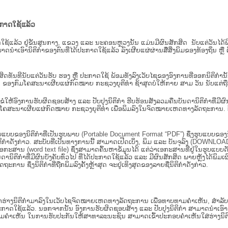
ະກາດໃຊ້ແລ້ວ
ະກາດໃຊ້ແລ້ວ ຢູ່ຂັ້ນ​ສູນ​ກາງ, ແຂວງ ແລະ ນະຄອນຫຼວງນັ້ນ ແມ່ນມີຜົນສັກສິດ ນັບ​ແຕ່​ວັ
າດນຳເອົານິຕິກຳຂອງຕົນທີ່ໄດ້ປະກາດໃຊ້ແລ້ວ ລົງ​ເຜີຍແຜ່​ຜ່ານ​ສື່ສິ່ງພິມຂອງທ້ອງຖິ່ນ 
ັກສິດທັນທີນັບແຕ່ວັນຮັບ ຮອງ ຫຼື ປະກາດໃຊ້ ພ້ອມທັງລົງເວັບໄຊຂອງອົງການທີ່ອອກນິຕິກໍາ
ຂອງກົມໂຄສະນາເຜີຍແຜ່ກົດໝາຍ ກະຊວງຍຸຕິທໍາ ຊ້າສຸດບໍ່ໃຫ້ກາຍ ສາມ ວັນ ນັບແຕ່ຖືກຮ
ິ​ຕິ​ກຳ ຂໍໃຫ້ອົງ​ການ​ຮັບ​ຜິດ​ຊອບ​ສ້າງ ແລະ ປັບ​ປຸງນິ​ຕິ​ກຳ ຮີບຮ້ອນສັງລວມຄືນບັນດານິຕິກໍາທ
ຄສະນາເຜີຍແຜ່ກົດໝາຍ ກະຊວງຍຸຕິທໍາ ເພື່ອພິມລົງໃນຈົດໝາຍເຫດທາງລັດຖະການ. ບັນ​ດາ​ນິ​ຕິ
ູບແບບຂອງນິຕິກໍາທີ່ເປັນຮູບພາບ (Portable Document Format “PDF”) ຊຶ່ງຮູບແບບຂອງນິຕ
ຳດັ່ງກ່າວ. ສະບັບທີ່ເປັນທາງການນີ້ ສາມາດເປີດເບິ່ງ, ພິມ ແລະ ບັນຈຸລົງ (DOWNLOAD)
ກະສານ (word text file) ຊຶ່ງສາມາດຄົ້ນຫາຂໍ້ມູນໄດ້ ແຕ່ວ່າເອກະສານທີ່ຢູ່ໃນຮູບແບບດັ່ງກ່
ນດານິຕິກຳທີ່ມີຜົນບັງຄັບທົ່ວໄປ ທີ່ໄດ້ປະກາດໃຊ້ແລ້ວ ແລະ ມີຜົນສັກສິດ ພາຍຫຼັງໄດ້
 ຊຶ່ງນິຕິກຳທີ່ຖືກພິມລົງຄັ້ງຫຼ້າສຸດ ຈະຢູ່ເທິງສຸດຂອງລາຍຊື່ນິຕິກໍາດັ່ງກ່າວ.
ຮ່າງນິຕິກຳມາລົງໃນ​ເວັບ​ໄຊຈົດໝາຍເຫດທາງລັດຖະການ ເພື່ອທາບທາມຄຳເຫັນ, ສໍາລັບກ
າດໃຊ້ແລ້ວ. ນອກຈາກນັ້ນ ອົງການຮັບຜິດຊອບສ້າງ ແລະ ປັບປຸງນິຕິກໍາ ສາມາດນຳເອົາຮ່າງນ
ື່ອທາບທາມຄໍາເຫັນ ໃນການຮັບປະກັນໃຫ້ສາທາລະນະຊົນ ສາມາດເຂົ້າປະກອບຄໍາເຫັນໃສ່ຮ່າງນິຕ