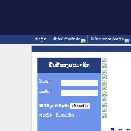
ໜ້າຫຼັກ
ນິຕິກໍາມີຜົນສັກສິດ
ນິຕິກໍາປະກອບຄໍາເຫັນ
ພື້ນທີ່ຂອງສະມາຊິກ
ອີເມລ
*
ລະຫັດ
*
ຈື່ຂໍ້ມູນໄວ້ຄັ້ງໜ້າ
ສະໝັກ
|
ລືມລະຫັດ