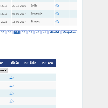
ຄໍາສັ່ງ
2-2016
29-12-2016
ເບິ່ງ
ຄໍາແນະນໍາ
2-2017
06-02-2017
ເບິ່ງ
ກົດໝາຍ
1-2016
13-02-2017
ເບິ່ງ
35
36
37
38
39
40
41
ໜ້າຕໍ່ໄປ
ໜ້າສຸດທ້າຍ
ິກຳ
ເນື້ອໃນ
PDF ອັງກິດ
PDF ລາວ
ເບິ່ງ
ເບິ່ງ
ເບິ່ງ
ເບິ່ງ