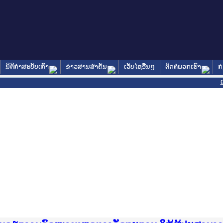
ນິຕິກໍາສະບັບເກົ່າ
ຂ່າວສານສໍາຄັນ
ເວັບໄຊອື່ນໆ
ຕິດຕໍ່ພວກເຮົາ
ກ