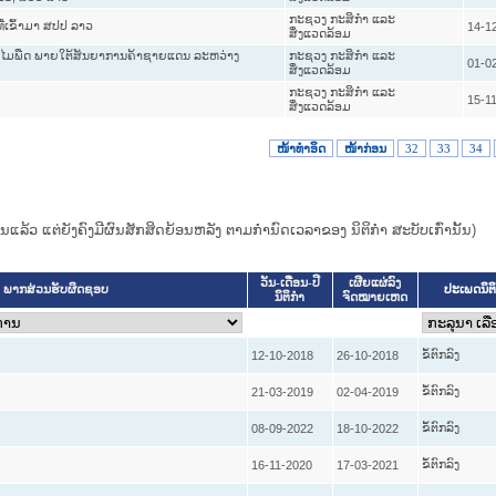
ກະຊວງ ກະສິກຳ ແລະ
ີ່ເຂົ້າມາ ສປປ ລາວ
14-1
ສິ່ງແວດລ້ອມ
ນາໄມພືດ ພາຍໃຕ້ສັນຍາການຄ້າຊາຍແດນ ລະຫວ່າງ
ກະຊວງ ກະສິກຳ ແລະ
01-0
ສິ່ງແວດລ້ອມ
ກະຊວງ ກະສິກຳ ແລະ
15-1
ສິ່ງແວດລ້ອມ
ໜ້າທໍາອິດ
ໜ້າກ່ອນ
32
33
34
ແທນແລ້ວ ແຕ່ຍັງຄົງມີຜົນສັກສິດຍ້ອນຫລັງ ຕາມກໍານົດເວລາຂອງ ນິຕິກໍາ ສະບັບເກົ່ານັ້ນ)
ວັນ-ເດືອນ-ປີ
ເຜີຍແຜ່ລົງ
ປະເພດນິຕ
ພາກສ່ວນຮັບຜິດຊອບ
ນິຕິກໍາ
ຈົດໝາຍເຫດ
ຂໍ້ຕົກລົງ
12-10-2018
26-10-2018
ຂໍ້ຕົກລົງ
21-03-2019
02-04-2019
ຂໍ້ຕົກລົງ
08-09-2022
18-10-2022
ຂໍ້ຕົກລົງ
16-11-2020
17-03-2021