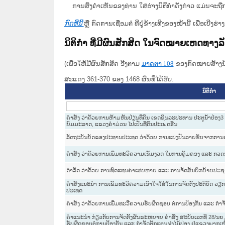
ການສົ່ງຄໍາເຫັນຂອງທ່ານ ໃສ່ຮ່າງນິຕິກຳດັ່ງກ່າວ ແມ່ນຈະຖື
ກົດທີ່ນີ້
ຫຼື ກົດການເຊື່ອມຕໍ່ ທີ່ຢູ່ຂ້າງເທີງຂອງໜ້ານີ້ ເພື່ອເບ
ນິຕິກໍາ ທີ່ມີຜົນສັກສິດ ໃນຈົດໝາຍເຫດທາງ
(ເພື່ອໃຫ້ມີຜົນສັກສິດ ອີງຕາມ
ມາດ​ຕາ 108
ຂອງກົດໝາຍສ້າງນິຕ
ສະແດງ 361-370 ຂອງ 1468 ຜົນທີ່ໄດ້ຮັບ.
ນິຕິກໍາ
ຄຳສັ່ງ ວ່າດ້ວຍການຫ້າມຫັນປ່ຽນທີ່ດິນ ເຂດຊົນລະປະທານ ປະຕູນ້ຳປ່ອງ3
ຍົມມະລາດ, ແຂວງຄຳມ່ວນ ໄປເປັນທີ່ດິນປະເພດອື່ນ
ລັດຖະບັນຍັດຂອງປະທານປະເທດ ວ່າດ້ວຍ ການແບ່ງປັນລາຍຮັບຈາກການຂາຍ
ຄຳສັ່ງ ວ່າດ້ວຍການເພີ່ມທະວີຄວາມເຂັ້ມງວດ ໃນການຄຸ້ມຄອງ ແລະ ກວດກາ 
ດຳລັດ ວ່າດ້ວຍ ການທົດແທນຄ່າເສຍຫາຍ ແລະ ການຈັດສັນຍົກຍ້າຍປະ
ຄຳສັ່ງແນະນຳ ການເພີ້ມທະວີຄວາມເອົາໃຈໃສ່ໃນການຈັດຕັ້ງປະຕິບັດ ວຽ
ປະເທດ
ຄຳສັ່ງ ວ່າດ້ວຍການເພີ່ມທະວີຄວາມຮັບຜິດຊອບ ຕໍ່ການປ້ອງກັນ ແລະ ກຳຈ
ຄຳແນະນຳ ກ່ຽວກັບການຈັດຕັ້ງຜັນຂະຫຍາຍ ຄຳສັ່ງ ສະບັບເລກທີ 28/ນຍ, 
ຮັບຜິດຊອບຕໍ່ການປ້ອງກັນ ແລະ ກຳຈັດຕັກແຕນຝູງໄມ້ປ່ອງ ຢູ່ແຂວງພາກເ