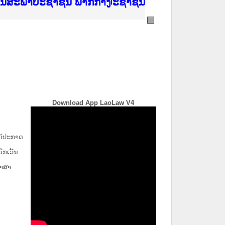
ີ່ ສະຖາບັນຍຸຕິທຳແຫ່ງຊາດ
ງານສະພາປະຊາຊົນ ພາກເໜືອ
ງລັດຖະການ
ັບ ພາກກາງ
ັບ ພາກໃຕ້
 ທີ່ ວິທະຍາຄານຕຳຫຼວດປະຊາຊົນ
ທີ່ ວິທະຍາຄານສັນຕິບານປະຊາຊົນ
້ນແຂວງພາກເໜືອ
ງານສະພາປະຊາຊົນ ພາກກາງ
Download App LaoLaw V4
່ໄດ້ປະກາດ
ກ​ເວັ້ນ​
ພາສາ