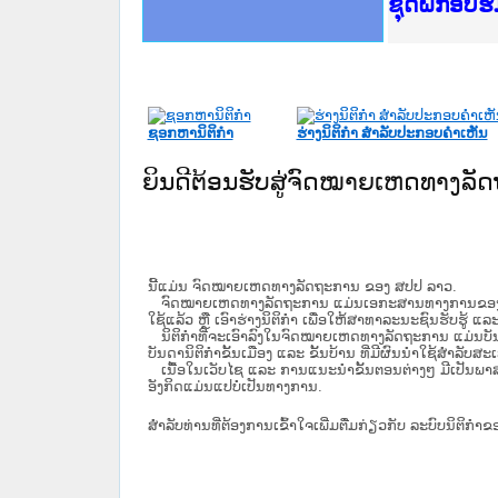
Ministry o
ເຜີຍແຜ່ວັ
ກະຊວງຍຸຕິ
ຊຸດຝຶກອົບ
ກອງປະຊຸມທ
ຝຶກອົບຮົມ
ຝຶກອົບຮົມ
ເຜີຍແຜ່ແອ
ເຜີຍແຜ່ແອ
ຍົກລະດັບວ
ຊຸດຝຶກອົບ
ຊອກຫານິຕິກໍາ
ຮ່າງນິຕິກໍາ ສໍາລັບປະກອບຄໍາເຫັນ
ຍິນດີຕ້ອນຮັບສູ່ຈົດໝາຍເຫດທາງລ
ນີ້ແມ່ນ ຈົດໝາຍເຫດທາງລັດຖະການ ຂອງ ສປປ ລາວ.
ຈົດໝາຍເຫດທາງລັດຖະການ ແມ່ນ​ເອ​ກະ​ສານ​ທາງ​ການ​ຂອງ​ລັດ ທີ່​ເປັນ
ໃຊ້ແລ້ວ ຫຼື ເອົາຮ່າງນິຕິກໍາ ເພື່ອໃຫ້​ສາ​ທາ​ລະ​ນະ​ຊົນ​ຮັບ​ຮູ້ ແລ
ນິ​ຕິ​ກຳ​ທີ່​ຈະ​ເອົາ​ລົງ​ໃນ​ຈົດ​ໝາຍ​ເຫດ​ທາງ​ລັດ​ຖະ​ການ ​ແມ່ນ​ບັນ​ດາ​ນ
ບັນ​ດານິ​ຕິ​ກຳ​ຂັ້ນ​ເມືອງ ແລະ ຂັ້ນ​ບ້ານ ​ທີ່​ມີ​ຜົນ​ນຳ​ໃຊ້​ສຳ​ລັບ​
ເນື້ອໃນ​ເວັບ​ໄຊ​ ແລະ ການແນະນໍາຂັ້ນຕອນຕ່າງໆ ມີເປັນພ
ອັງກິດແມ່ນແປບໍ່ເປັນທາງການ.
ສໍາລັບທ່ານທີ່ຕ້ອງການເຂົ້າໃຈເພີ່ມຕື່ມກ່ຽວກັບ ລະບົບນິຕິກຳຂ