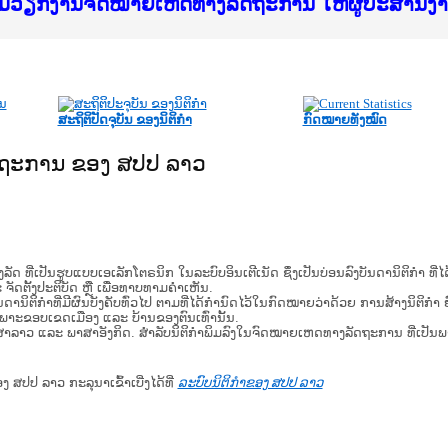
f Justice Lao PDR
ບໄຊຈົດໝາຍເຫດທາງລັດຖະການ ແລະ ແອັບກົດໝາຍລາວ ທ
ທຳ
ຮົມວຽກງານຈົດໝາຍເຫດທາງລັດຖະການ ໃຫ້ຜູ້ປະສານ
ົບທວນຄືນການຈັດຕັ້ງປະຕິບັດວຽກງານຈົດໝາຍເຫດທາ
 ຜູ່ປະສານງານວຽກງານຈົດໝາຍເຫດທາງລັດຖະການ ສຳລ
 ຜູ່ປະສານງານວຽກງານຈົດໝາຍເຫດທາງລັດຖະການ ສຳລ
ັບກົດໝາຍລາວ ແລະ ເວັບໄຊຈົດໝາຍເຫດທາງລັດຖະການ
ັບກົດໝາຍລາວ ແລະ ເວັບໄຊຈົດໝາຍເຫດທາງລັດຖະການ 
ຽກງານຈົດໝາຍເຫດທາງລັດຖະການໃຫ້ຜູ້ປະສານງານຂັ
ຮົມວຽກງານຈົດໝາຍເຫດທາງລັດຖະການ ໃຫ້ຜູ້ປະສານ
ສະຖິຕິປັດຈຸບັນ ຂອງນິຕິກໍາ
ກົດໝາຍທັງໝົດ
ັດຖະການ ຂອງ ສປປ ລາວ
​ຮູບ​ແບບ​ເອ​ເລັກ​ໂຕ​ຣ​ນິກ ໃນ​ລະ​ບົບ​ອິນ​ເຕີ​ເນັດ ຊຶ່ງ​ເປັນ​ບ່ອນ​ລົງ​ບັນ​ດາ​ນິ​ຕິ​ກຳ ທີ
ະ ຈັດ​ຕັ້ງ​ປະ​ຕິ​ບັດ ຫຼື ເພື່ອທາບທາມຄໍາເຫັນ.
ິ​ຕິ​ກຳ​ທີ່​ມີ​ຜົນ​ບັງ​ຄັບ​ທົ່ວ​ໄປ ຕາມ​ທີ່​ໄດ້​ກຳ​ນົດ​ໄວ້​ໃນ​ກົດ​ໝາຍ​ວ່າ​ດ້ວຍ​ ການ​ສ້າງ​ນິ​ຕິ​ກຳ ຍົ
ສະ​ເພາະ​ຂອບ​ເຂດ​ເມືອງ ແລະ ບ້ານ​ຂອງ​ຕົນ​ເທົ່າ​ນັ້ນ.
າສາລາວ ແລະ ພາສາອັງກິດ. ສໍາລັບນິຕິກຳພິມລົງໃນຈົດໝາຍເຫດທາງລັດຖະການ ທີ່ເປັນ
ອງ ສປປ ລາວ ກະລຸນາເຂົ້າເບີ່ງໄດ້ທີ່
ລະບົບນິຕິກຳຂອງ ສປປ ລາວ