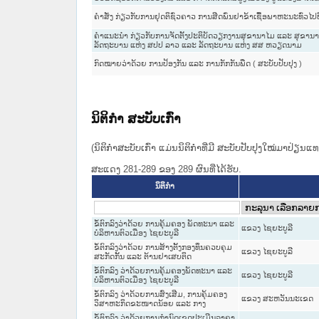
ຄຳສັ່ງ ກ່ຽວກັບການຢຸດຕິຊົ່ວຄາວ ການສີດພົ່ນຢາຂ້າເຊື້ອພາຫະນະທົ່ວໄປທ
ຄຳແນະນຳ ກ່ຽວກັບການຈັດຕັ້ງປະຕິບັດວຽກງານສຸຂານາໄມ ແລະ ສຸຂາ
ລັດຖະບານ ແຫ່ງ ສປປ ລາວ ແລະ ລັດຖະບານ ແຫ່ງ ສສ ຫວຽດນາມ
ກົດໝາຍວ່າດ້ວຍ ການປ້ອງກັນ ແລະ ການກັກກັນພືດ ( ສະບັບປັບປຸງ )
ນິຕິກໍາ ສະບັບເກົ່າ
(ນິຕິກໍາສະບັບເກົ່າ ແມ່ນນິຕິກໍາທີ່ມີ ສະບັບປັບປຸງໃໝ່ມາປ່ຽນ
ສະແດງ 281-289 ຂອງ 289 ຜົນທີ່ໄດ້ຮັບ.
ນິຕິກໍາ
ຂໍ້ຕົກລົງວ່າດ້ວຍ ການຄຸ້ມຄອງ ພັດທະນາ ແລະ
ແຂວງ ໄຊຍະບູລີ
ບໍລິຫານຕົວເມືອງ ໄຊຍະບູລີ
ຂໍ້ຕົກລົງວ່າດ້ວຍ ການສ້າງຕັ້ງກອງທຶນຄວບຄຸມ
ແຂວງ ໄຊຍະບູລີ
ສະກັດກັ້ນ ແລະ ຕ້ານຢາເສບຕິດ
ຂໍ້ຕົກລົງ ວ່າດ້ວຍການຄຸ້ມຄອງພັດທະນາ ແລະ
ແຂວງ ໄຊຍະບູລີ
ບໍລິຫານຕົວເມືອງ ໄຊຍະບູລີ
ຂໍ້ຕົກລົງ ວ່າດ້ວຍການສົ່ງເສີມ, ການຄຸ້ມຄອງ
ແຂວງ ສະຫວັນນະເຂດ
ວິສາຫະກິດຂະໜາດນ້ອຍ ແລະ ກາງ
ຂໍ້ຕົກລົງ ວ່າດ້ວຍການກໍານົດເຂດປະເມີນລາຄາ