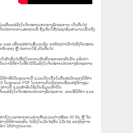
ນໄດ້ພິມເຜີຍແຜ່ລົງໃນຈົດໝາຍເຫດທາງລັດຖະການ ເປັນ​ຕົ້ນ​ໄປ.
ຫຼື ຕິດປະກາດຕາມສະຖານທີ່ ຊຶ່ງເຮັດໃຫ້ປະຊາຊົນສາມາດເຂົ້າເຖິງ
ນັ້ນ ແລະ ເຜີຍແຜ່ຜ່ານສື່ມວນຊົນ ແຕ່ຕ້ອງນໍາເອົາໄປລົງຈົດໝາຍ
ັບຮອງ ຫຼື ປະກາດໃຊ້ ເປັນຕົ້ນໄປ.
ີ່ມີຜົນບັງຄັບທົ່ວໄປທີ່ຢູ່ໃນຄວາມຮັບຜິດຊອບຂອງຕົນນັ້ນ ແລ້ວນໍາ
​ກຳ​ໃດ​ທີ່ບໍ່​ໄດ້​ພິມ​ລົງ​ໃນ​ຈົດ​ໝາຍ​ເຫດ​ທາງ​ລັດ​ຖະ​ການ
ິກໍາທີ່ເປັນຮູບພາບນີ້ ແມ່ນເປັນເນື້ອໃນຕົ້ນສະບັບຂອງນິຕິກໍາ
 ໃນຮູບແບບ PDF ໂດຍການກົດລົງບ່ອນເຊື່ອມຕໍ່ຢູ່ຂ້າງລຸ່ມ.
າວນີ້ ແມ່ນສຳລັບໃຊ້ເປັນຂໍ້ມູນເທົ່ານັ້ນ.
ພິມເຜີຍແຜ່ລົງໃນຈົດໝາຍເຫດທາງລັດຖະການ. ລາຍຊື່ນິຕິກຳ ແມ່ນ
ໍານົດເວລາທາບທາມຄໍາເຫັນແມ່ນຢ່າງໜ້ອຍ 60 ວັນ ຫຼື ຈົນ
ິຕິກຳຂອງຕົນ ໄປລົງໃນ​ເວັບ​ໄຊ​ອື່ນ (ເວັບ​ໄຊ​ ຂອງອົງການ
ິກຳ ໄດ້ຢ່າງງ່າຍດາຍ.