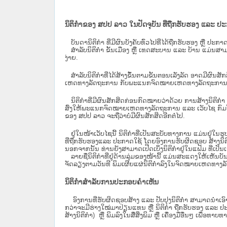
ນິຕິກຳຂອງ ສປປ ລາວ ໃນປັດຈຸບັນ ທີ່ຖືກ​ຮັບ​ຮອງ ແລະ ປ
ບັນດານິຕິກໍາ ທີ່ມີຜົນບັງຄັບທົ່ວໄປທີ່ໄດ້ຖືກ​ຮັບ​ຮອງ ຫຼື ປ
ສຳລັບນິ​ຕິ​ກຳ ຂັ້ນເມືອງ ຫຼື ເທດ​ສະ​ບານ ແລະ ບ້ານ ແມ່ນສາມ
ງ່າຍ.
ສໍາລັບນິຕິກໍາທີ່ໄດ້ສ້າງຂຶ້ນຕາມຂັ້ນຕອນເລັ່ງລັດ ອາດມີຜົນສ
ເຫດທາງລັດຖະການ ກັບ​ພະແນກຈົດ​ໝາຍ​ເຫດ​ທາງ​ລັດ​ຖະ​ການ​ 
ນິ​ຕິ​ກຳ​ທີ່​ມີ​ຜົນ​ສັກ​ສິດ​ກ່ອນ​ກົດ​ໝາຍ​ວ່າ​ດ້ວຍ​ ການ​ສ້າງ​ນ
ສົ່ງໃຫ້​ພະແນກຈົດ​ໝາຍ​ເຫດ​ທາງ​ລັດ​ຖະ​ການ ແລະ ເວັບໄຊ​ ກົມໂ
ຂອງ ສປ​ປ ລາວ ​ຈະຖື​ວ່າບໍ່​ມີ​ຜົນ​ສັກ​ສິດ​ອີກ​ຕໍ່​ໄປ.
ຢູ່ໃນໜ້າ​ເວັບ​ໄຊ​ນີ້ ນິຕິກຳທີ່ເປັນສະບັບທາງການ ແມ່ນຢູ່ໃນຮ
ທີ່ຖືກຮັບຮອງແລະ ປະກາດໃຊ້ ໂດຍອົງການຮັບຜິດຊອບ ສ້າງນິຕິກ
ນອກຈາກນັ້ນ ທ່ານຍັງສາມາດເປີດເບິ່ງນິຕິກຳຢູ່ໃນແຟ້ມ ທີ່ເປັນເອ
ລາຍຊື່ນິຕິກຳທີ່ຢູ່ດ້ານລຸ່ມຂອງໜ້ານີ້ ແມ່ນສະແດງໃຫ້ເຫັນບັ
ຈັດລຽງຕາມວັນທີ ພິມເຜີຍແຜ່ນິຕິກຳລົງໃນຈົດໝາຍເຫດທາງລັດຖະການ
ນິຕິກຳສຳລັບການປະກອບຄຳເຫັນ
ອົງການທີ່ຮັບຜິດຊອບສ້າງ ແລະ ປັບປຸງນິຕິກຳ ສາມາດນຳເອົາ
ກວ່າຈະມີຮ່າງໃໝ່ມາປ່ຽນແທນ ຫຼື ນິຕິກໍາ ຖືກຮັບຮອງ ແລະ ປະກ
ສ້າງນິຕິກຳ) ຫຼື ພິມລົງໃນສື່ສິ່ງພິມ ຫຼື ເຄື່ອງມືອື່ນໆ ເພ