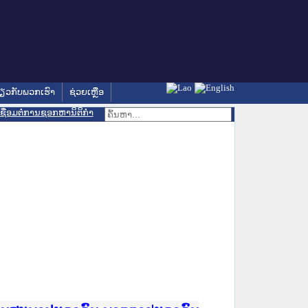
່ຽວກັບພວກເຮົາ
ຊ່ວຍເຫຼືອ
ເຊື່ອມຕໍ່ການຊອກຫານິຕິກຳ