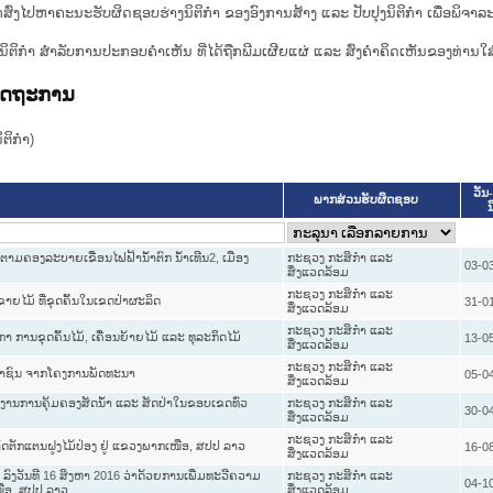
ກສົ່ງໄປຫາຄະນະຮັບຜິດຊອບຮ່າງນິຕິກຳ ຂອງອົງການສ້າງ ແລະ ປັບປຸງນິຕິກຳ ເພື່ອພິຈາລ
ີ່ງຮ່າງນິຕິກໍາ ສໍາລັບການປະກອບຄຳເຫັນ ທີ່ໄດ້ຖືກພີມເຜີຍແຜ່ ແລະ ສົ່ງຄຳຄິດເຫັນຂອງທ່ານໃສ
ລັດຖະການ
ິກໍາ)
ວັນ-
ພາກສ່ວນຮັບຜິດຊອບ
ນ
 ຕາມຄອງລະບາຍເຂື່ອນໄຟຟ້ານ້ຳຕົກ ນ້ຳເທີນ2, ເມືອງ
ກະຊວງ ກະສິກຳ ແລະ
03-0
ສິ່ງແວດລ້ອມ
ກະຊວງ ກະສິກຳ ແລະ
ໄມ້ ທີ່ຂຸດຄົ້ນໃນເຂດປ່າຜະລິດ
31-0
ສິ່ງແວດລ້ອມ
ກະຊວງ ກະສິກຳ ແລະ
ການຂຸດຄົ້ນໄມ້, ເຄື່ອນຍ້າຍໄມ້ ແລະ ທຸລະກິດໄມ້
13-0
ສິ່ງແວດລ້ອມ
ກະຊວງ ກະສິກຳ ແລະ
ຊາຊົນ ຈາກໂຄງການພັດທະນາ
05-0
ສິ່ງແວດລ້ອມ
ກງານການຄຸ້ມຄອງສັດນ້ຳ ແລະ ສັດປ່າໃນຂອບເຂດທົ່ວ
ກະຊວງ ກະສິກຳ ແລະ
30-0
ສິ່ງແວດລ້ອມ
ກະຊວງ ກະສິກຳ ແລະ
ັດຕັກແຕນຝູງໄມ້ປ່ອງ ຢູ່ ແຂວງພາກເໜືອ, ສປປ ລາວ
16-0
ສິ່ງແວດລ້ອມ
ລົງວັນທີ 16 ສິງຫາ 2016 ວ່າດ້ວຍການເພີ່ມທະວີຄວາມ
ກະຊວງ ກະສິກຳ ແລະ
04-1
ໜືອ, ສປປ ລາວ
ສິ່ງແວດລ້ອມ