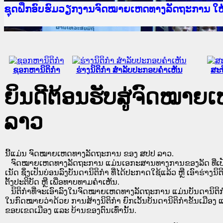
Ministry of Justice Lao PDR
ເຜີຍແຜ່ວັບໄຊຈົດໝາຍເຫດທາງລັດຖະການ ແລະ ແອັບກ
ກະຊວງຍຸຕິທຳ
ຊຸດຝຶກອົບຮົມວຽກງານຈົດໝາຍເຫດທາງລັດຖະການ ໃ
ກອງປະຊຸມທົບທວນຄືນການຈັດຕັ້ງປະຕິບັດວຽກງານຈ
ຝຶກອົບຮົມ ຜູ່ປະສານງານວຽກງານຈົດໝາຍເຫດທາງລັ
ຝຶກອົບຮົມ ຜູ່ປະສານງານວຽກງານຈົດໝາຍເຫດທາງລັດ
ເຜີຍແຜ່ແອັບກົດໝາຍລາວ ແລະ ເວັບໄຊຈົດໝາຍເຫດທ
ເຜີຍແຜ່ແອັບກົດໝາຍລາວ ແລະ ເວັບໄຊຈົດໝາຍເຫດທາ
ຍົກລະດັບວຽກງານຈົດໝາຍເຫດທາງລັດຖະການໃຫ້ຜູ້
ຊຸດຝຶກອົບຮົມວຽກງານຈົດໝາຍເຫດທາງລັດຖະການ ໃ
ຊອກຫານິຕິກໍາ
ຮ່າງນິຕິກໍາ ສໍາລັບປະກອບຄໍາເຫັນ
ສະຖ
ຍິນດີຕ້ອນຮັບສູ່ຈົດໝາ
ລາວ
ນີ້ແມ່ນ ຈົດໝາຍເຫດທາງລັດຖະການ ຂອງ ສປປ ລາວ.
ຈົດໝາຍເຫດທາງລັດຖະການ ແມ່ນ​ເອ​ກະ​ສານ​ທາງ​ການ​ຂອງ​ລັດ ທີ່​ເປັນ​ຮູບ​
ເນັດ ຊຶ່ງ​ເປັນ​ບ່ອນ​ລົງ​ບັນ​ດາ​ນິ​ຕິ​ກຳ ທີ່ໄດ້ປະກາດໃຊ້ແລ້ວ ຫຼື ເອົາຮ່າງນິຕ
ຕັ້ງ​ປະ​ຕິ​ບັດ ຫຼື ເພື່ອທາບທາມຄໍາເຫັນ.
ນິ​ຕິ​ກຳ​ທີ່​ຈະ​ເອົາ​ລົງ​ໃນ​ຈົດ​ໝາຍ​ເຫດ​ທາງ​ລັດ​ຖະ​ການ ​ແມ່ນ​ບັນ​ດາ​ນິ​ຕິ​ກຳ​ທີ່
ໃນ​ກົດ​ໝາຍ​ວ່າ​ດ້ວຍ​ ການ​ສ້າງ​ນິ​ຕິ​ກຳ ຍົກ​ເວັ້ນ​ບັນ​ດານິ​ຕິ​ກຳ​ຂັ້ນ​ເມືອງ ແ
ຂອບ​ເຂດ​ເມືອງ ແລະ ບ້ານ​ຂອງ​ຕົນ​ເທົ່າ​ນັ້ນ.