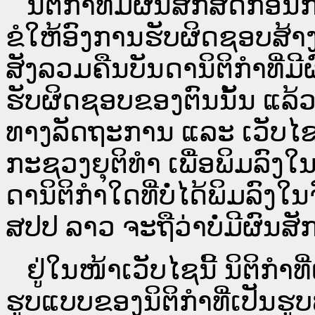
ນິ​ຕິ​ກຳ​ທີ່​ມີ​ຜົນ​ສັກ​ສິດ​ກ່ອນ
ຂໍໃຫ້ອົງ​ການ​ຮັບ​ຜິດ​ຊອບ​ສ້າ
ສັງລວມຄືນບັນດານິຕິກໍາທີ່ມີ
ຮັບຜິດຊອບຂອງຕົນນັ້ນ ແລ້ວ
ທາງ​ລັດ​ຖະ​ການ ແລະ ເວັບ
ກະຊວງຍຸຕິທໍາ ເພື່ອພິມລົ
ດາ​ນິ​ຕິ​ກຳ​ໃດ​ທີ່ບໍ່​ໄດ້​ພິມ​
ສປ​ປ ລາວ ​ຈະຖື​ວ່າບໍ່​ມີ​ຜົນ​ສັກ​
ຢູ່ໃນໜ້າ​ເວັບ​ໄຊ​ນີ້ ນິຕິກ
ຮູບແບບຂອງນິຕິກໍາທີ່ເປັນຮູ