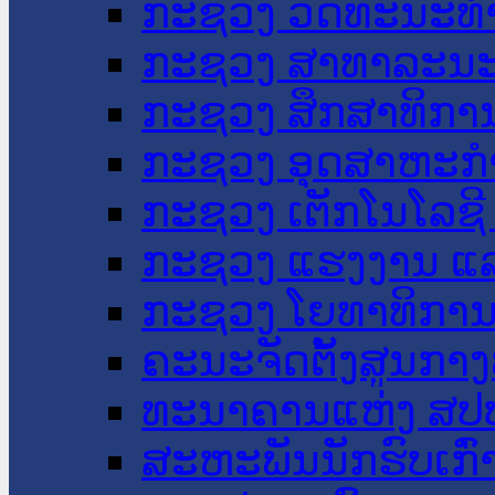
ກະຊວງ ວັດທະນະທຳ
ກະຊວງ ສາທາລະນະ
ກະຊວງ ສຶກສາທິການ
ກະຊວງ ອຸດສາຫະກຳ
ກະຊວງ ເຕັກໂນໂລຊີ
ກະຊວງ ແຮງງານ ແລ
ກະຊວງ ໂຍທາທິການ 
ຄະນະຈັດຕັ້ງສູນກາງ
ທະນາຄານແຫ່ງ ສປ
ສະຫະພັນນັກຮົບເກົ