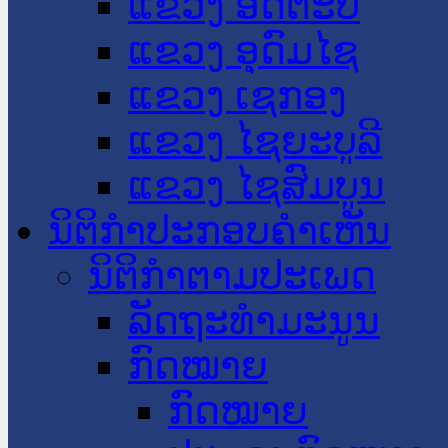
ແຂວງ ອັດຕະປື
ແຂວງ ອຸດົມໄຊ
ແຂວງ ເຊກອງ
ແຂວງ ໄຊຍະບູລີ
ແຂວງ ໄຊສົມບູນ
ນິຕິກໍາປະກອບຄໍາເຫັນ
ນິຕິກໍາຕາມປະເພດ
ລັດຖະທໍາມະນູນ
ກົດໝາຍ
ກົດໝາຍ