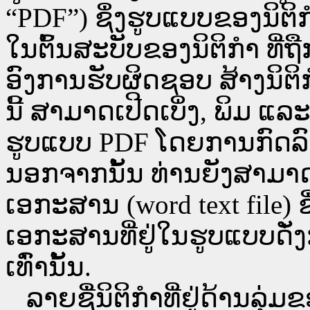
“PDF”) ຊຶ່ງຮູບແບບຂອງນິຕິກໍ
ໃນຕົ້ນສະບັບຂອງນິຕິກໍາ ທີ
ອົງການຮັບຜິດຊອບ ສ້າງນິຕິກ
ນີ້ ສາມາດເປີດເບິ່ງ, ພິມ 
ຮູບແບບ PDF ໂດຍການກົດລົງບ່ອ
ນອກຈາກນັ້ນ ທ່ານຍັງສາມາດເປີ
ເອກະສານ (word text file) ຊ
ເອກະສານທີ່ຢູ່ໃນຮູບແບບດັ່ງກ
ເທົ່ານັ້ນ.
ລາຍຊື່ນິຕິກຳທີ່ຢູ່ດ້ານລຸ່