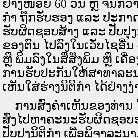
ຢ່າງໜ້ອຍ 60 ວັນ ຫຼື ຈົນກວ
ກໍາ ຖືກຮັບຮອງ ແລະ ປະກາດ
ຮັບຜິດຊອບສ້າງ ແລະ ປັບປຸງ
ຂອງຕົນ ໄປລົງໃນ​ເວັບ​ໄຊ​ອື່
ຫຼື ພິມລົງໃນສື່ສິ່ງພິມ ຫຼື ເ
ການຮັບປະກັນໃຫ້ສາທາລະນ
ເຫັນໃສ່ຮ່າງນິຕິກຳ ໄດ້ຢ່າງ
ການສົ່ງຄໍາເຫັນຂອງທ່ານ ໃສ
ສົ່ງໄປຫາຄະນະຮັບຜິດຊອບຮ
ປັບປຸງນິຕິກຳ ເພື່ອພິຈາລະນາ