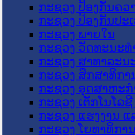
ກະຊວງ ປ້ອງກັນຄວ
ກະຊວງ ປ້ອງກັນປະ
ກະຊວງ ພາຍໃນ
ກະຊວງ ວັດທະນະທຳ
ກະຊວງ ສາທາລະນະ
ກະຊວງ ສຶກສາທິການ
ກະຊວງ ອຸດສາຫະກຳ
ກະຊວງ ເຕັກໂນໂລຊີ
ກະຊວງ ແຮງງານ ແລ
ກະຊວງ ໂຍທາທິການ 