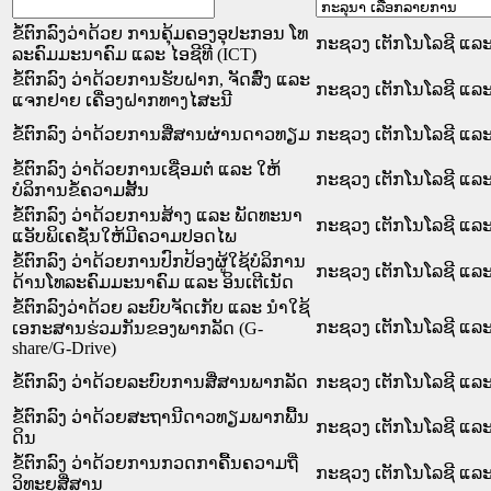
ຂໍ້ຕົກລົງວ່າດ້ວຍ ການຄຸ້ມຄອງອຸປະກອນ ໂທ
ກະຊວງ ເຕັກໂນໂລຊີ ແລະ
ລະຄົມມະນາຄົມ ແລະ ໄອຊີທີ (ICT)
ຂໍ້ຕົກລົງ ວ່າດ້ວຍການຮັບຝາກ, ຈັດສົ່ງ ແລະ
ກະຊວງ ເຕັກໂນໂລຊີ ແລະ
ແຈກຢາຍ ເຄື່ອງຝາກທາງໄສະນີ
ຂໍ້ຕົກລົງ ວ່າດ້ວຍການສື່ສານຜ່ານດາວທຽມ
ກະຊວງ ເຕັກໂນໂລຊີ ແລະ
ຂໍ້ຕົກລົງ ວ່າດ້ວຍການເຊື່ອມຕໍ່ ແລະ ໃຫ້
ກະຊວງ ເຕັກໂນໂລຊີ ແລະ
ບໍລິການຂໍ້ຄວາມສັ້ນ
ຂໍ້ຕົກລົງ ວ່າດ້ວຍການສ້າງ ແລະ ພັດທະນາ
ກະຊວງ ເຕັກໂນໂລຊີ ແລະ
ແອັບພິເຄຊັ່ນໃຫ້ມີຄວາມປອດໄພ
ຂໍ້ຕົກລົງ ວ່າດ້ວຍການປົກປ້ອງຜູ້ໃຊ້ບໍລິການ
ກະຊວງ ເຕັກໂນໂລຊີ ແລະ
ດ້ານໂທລະຄົມມະນາຄົມ ແລະ ອິນເຕີເນັດ
ຂໍ້ຕົກລົງວ່າດ້ວຍ ລະບົບຈັດເກັບ ແລະ ນໍາໃຊ້
ກະຊວງ ເຕັກໂນໂລຊີ ແລະ
ເອກະສານຮ່ວມກັນຂອງພາກລັດ (G-
share/G-Drive)
ຂໍ້ຕົກລົງ ວ່າດ້ວຍລະບົບການສື່ສານພາກລັດ
ກະຊວງ ເຕັກໂນໂລຊີ ແລະ
ຂໍ້ຕົກລົງ ວ່າດ້ວຍສະຖານີດາວທຽມພາກພື້ນ
ກະຊວງ ເຕັກໂນໂລຊີ ແລະ
ດິນ
ຂໍ້ຕົກລົງ ວ່າດ້ວຍການກວດກາຄື້ນຄວາມຖີ່
ກະຊວງ ເຕັກໂນໂລຊີ ແລະ
ວິທະຍຸສື່ສານ