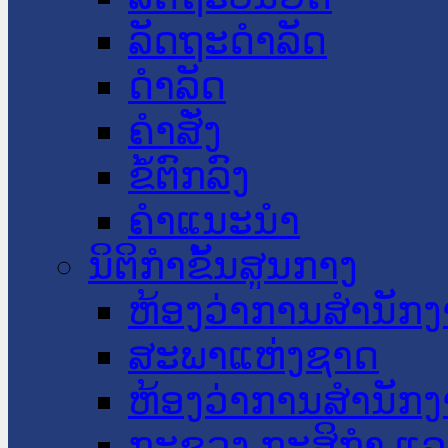
ລັດຖະດໍາລັດ
ດໍາລັດ
ຄໍາສັ່ງ
ຂໍ້ຕົກລົງ
ຄໍາແນະນໍາ
ນິຕິກໍາຂັ້ນສູນກາງ
ຫ້ອງວ່າການສໍານັ
ສະພາແຫ່ງຊາດ
ຫ້ອງວ່າການສຳນັກງ
ກະຊວງ ກະສິກຳ ແລະ