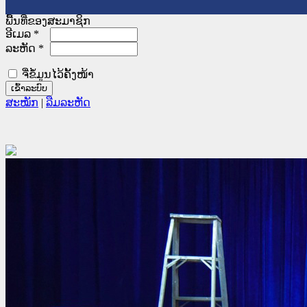
ພື້ນທີ່ຂອງສະມາຊິກ
ອີເມລ
*
ລະຫັດ
*
ຈື່ຂໍ້ມູນໄວ້ຄັ້ງໜ້າ
ສະໝັກ
|
ລືມລະຫັດ