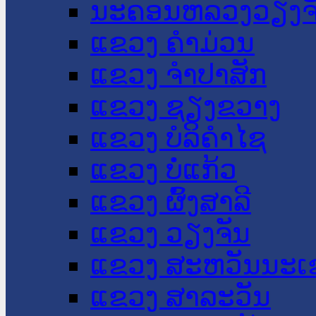
ນະ​ຄອນ​ຫລວງວຽງຈ
ແຂວງ ຄໍາມ່ວນ
ແຂວງ ຈໍາປາສັກ
ແຂວງ ຊຽງຂວາງ
ແຂວງ ບໍລິຄໍາໄຊ
ແຂວງ ບໍ່ແກ້ວ
ແຂວງ ຜົ້ງສາລີ
ແຂວງ ວຽງຈັນ
ແຂວງ ສະຫວັນນະເ
ແຂວງ ສາລະວັນ