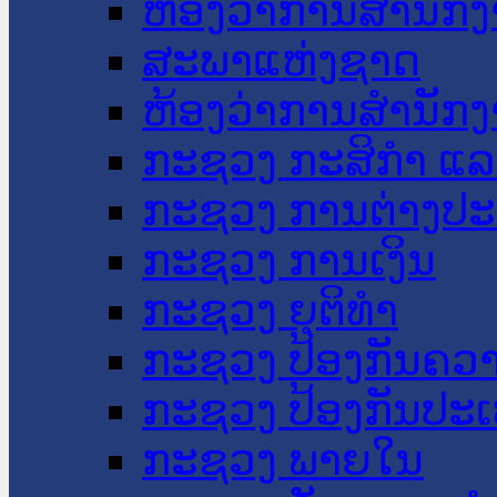
ຫ້ອງວ່າການສໍານັ
ສະພາແຫ່ງຊາດ
ຫ້ອງວ່າການສຳນັກງ
ກະຊວງ ກະສິກຳ ແລະ
ກະຊວງ ການຕ່າງປ
ກະຊວງ ການເງິນ
ກະຊວງ ຍຸຕິທໍາ
ກະຊວງ ປ້ອງກັນຄວ
ກະຊວງ ປ້ອງກັນປະ
ກະຊວງ ພາຍໃນ