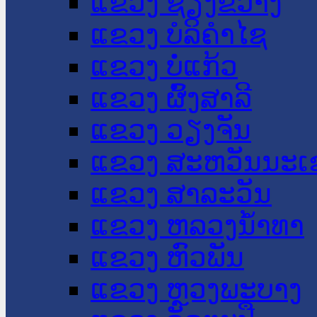
ແຂວງ ຊຽງຂວາງ
ແຂວງ ບໍລິຄໍາໄຊ
ແຂວງ ບໍ່ແກ້ວ
ແຂວງ ຜົ້ງສາລີ
ແຂວງ ວຽງຈັນ
ແຂວງ ສະຫວັນນະເ
ແຂວງ ສາລະວັນ
ແຂວງ ຫລວງນໍ້າທາ
ແຂວງ ຫົວພັນ
ແຂວງ ຫຼວງພະບາງ