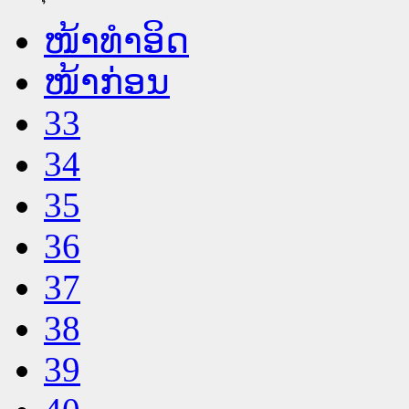
ໜ້າທໍາອິດ
ໜ້າກ່ອນ
33
34
35
36
37
38
39