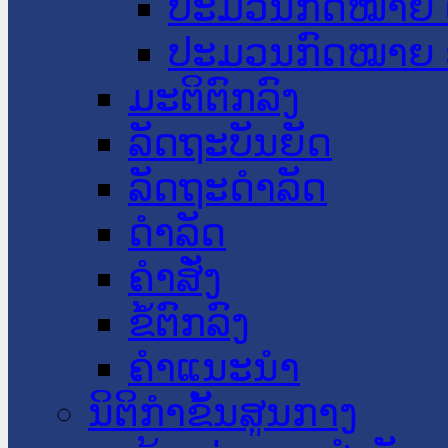
ປະມວນກົດໝາຍ 
ປະມວນກົດໝາຍ 
ມະຕິຕົກລົງ
ລັດຖະບັນຍັດ
ລັດຖະດໍາລັດ
ດໍາລັດ
ຄໍາສັ່ງ
ຂໍ້ຕົກລົງ
ຄໍາແນະນໍາ
ນິຕິກຳຂັ້ນສູນກາງ