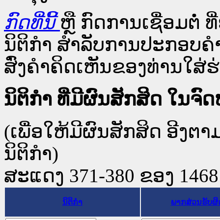
ກົດທີ່ນີ້
ຫຼື ກົດການເຊື່ອມຕໍ່ ທີ
ນິຕິກໍາ ສໍາລັບການປະກອບຄຳ
ສົ່ງຄຳຄິດເຫັນຂອງທ່ານໃສ່ຮ່
ນິຕິກໍາ ທີ່ມີຜົນສັກສິດ 
(ເພື່ອໃຫ້ມີຜົນສັກສິດ ອີງຕ
ນິຕິກໍາ)
ສະແດງ 371-380 ຂອງ 1468 ຜ
ນິຕິກໍາ
ພາກສ່ວນຮັບຜ