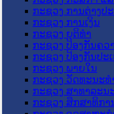
ກະຊວງ ການຕ່າງປ
ກະຊວງ ການເງິນ
ກະຊວງ ຍຸຕິທໍາ
ກະຊວງ ປ້ອງກັນຄວ
ກະຊວງ ປ້ອງກັນປະ
ກະຊວງ ພາຍໃນ
ກະຊວງ ວັດທະນະທຳ
ກະຊວງ ສາທາລະນະ
ກະຊວງ ສຶກສາທິການ
ກະຊວງ ອຸດສາຫະກຳ