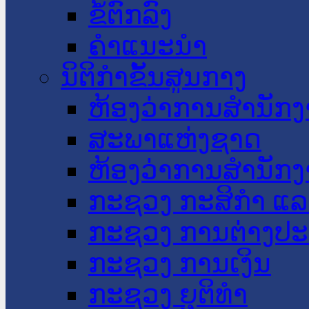
ຂໍ້ຕົກລົງ
ຄໍາແນະນໍາ
ນິຕິກໍາຂັ້ນສູນກາງ
ຫ້ອງວ່າການສໍານັ
ສະພາແຫ່ງຊາດ
ຫ້ອງວ່າການສຳນັກງ
ກະຊວງ ກະສິກຳ ແລະ
ກະຊວງ ການຕ່າງປ
ກະຊວງ ການເງິນ
ກະຊວງ ຍຸຕິທໍາ