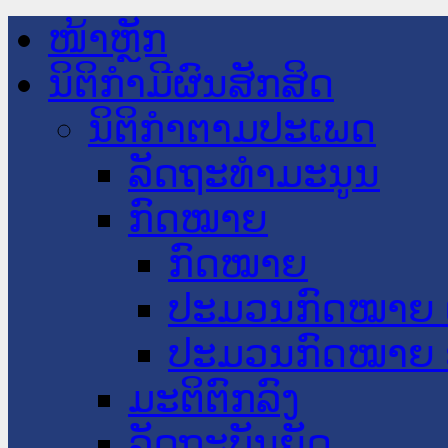
ໜ້າຫຼັກ
ນິຕິກໍາມີຜົນສັກສິດ
ນິຕິກໍາຕາມປະເພດ
ລັດຖະທໍາມະນູນ
ກົດໝາຍ
ກົດໝາຍ
ປະມວນກົດໝາຍ 
ປະມວນກົດໝາຍ 
ມະຕິຕົກລົງ
ລັດຖະບັນຍັດ