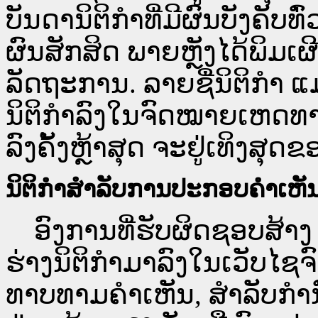
ບັນດານິຕິກຳທີ່ມີຜົນບັງຄັບທ
ຜົນສັກສິດ ພາຍຫຼັງໄດ້ພິມ
ລັດຖະການ. ລາຍຊື່ນິຕິກຳ ແ
ນິຕິກຳລົງໃນຈົດໝາຍເຫດທາງລ
ລົງຄັ້ງຫຼ້າສຸດ ຈະຢູ່ເທິງສຸດຂ
ນິຕິກຳສຳລັບການປະກອບຄຳເຫັ
ອົງການທີ່ຮັບຜິດຊອບສ້າງ 
ຮ່າງນິຕິກຳມາລົງໃນ​ເວັບ​
ທາບທາມຄຳເຫັນ, ສໍາລັບກໍ