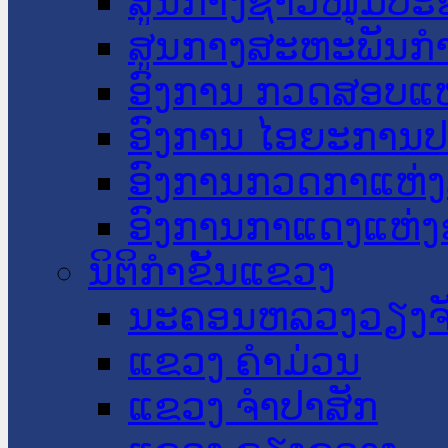
ສູນກາງຊາວໜຸ່ມປະ
ສູນກາງສະຫະພັນກ
ອົງການ ກວດສອບແຫ
ອົງການ ໄອຍະການປ
ອົງການກວດກາແຫ່ງ
ອົງການກາແດງແຫ່
ນິຕິກໍາຂັ້ນແຂວງ
ນະ​ຄອນ​ຫລວງວຽງຈ
ແຂວງ ຄໍາມ່ວນ
ແຂວງ ຈໍາປາສັກ