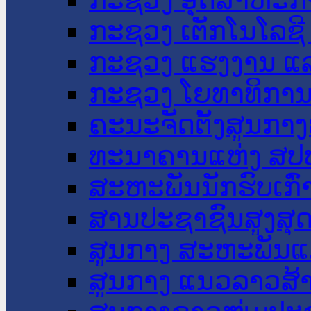
ກະຊວງ ເຕັກໂນໂລຊີ
ກະຊວງ ແຮງງານ ແລ
ກະຊວງ ໂຍທາທິການ 
ຄະນະຈັດຕັ້ງສູນກາງ
ທະນາຄານແຫ່ງ ສປ
ສະຫະພັນນັກຮົບເກົ
ສານປະຊາຊົນສູງສຸ
ສູນກາງ ສະຫະພັນແ
ສູນກາງ ແນວລາວສ້