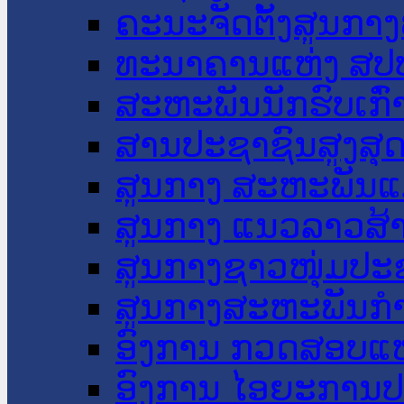
ຄະນະຈັດຕັ້ງສູນກາງ
ທະນາຄານແຫ່ງ ສປ
ສະຫະພັນນັກຮົບເກົ
ສານປະຊາຊົນສູງສຸ
ສູນກາງ ສະຫະພັນແ
ສູນກາງ ແນວລາວສ້
ສູນກາງຊາວໜຸ່ມປະ
ສູນກາງສະຫະພັນກ
ອົງການ ກວດສອບແຫ
ອົງການ ໄອຍະການປ