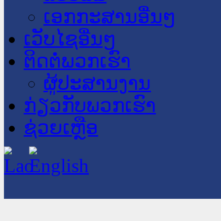
ເອກກະສານອື່ນໆ
ເວັບໄຊອື່ນໆ
ຕິດຕໍ່ພວກເຮົາ
ຜູ້ປະສານງານ
ກ່ຽວກັບພວກເຮົາ
ຊ່ວຍເຫຼືອ