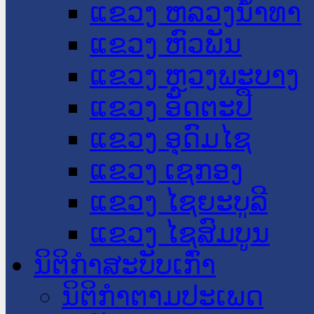
ແຂວງ ຫລວງນໍ້າທາ
ແຂວງ ຫົວພັນ
ແຂວງ ຫຼວງພະບາງ
ແຂວງ ອັດຕະປື
ແຂວງ ອຸດົມໄຊ
ແຂວງ ເຊກອງ
ແຂວງ ໄຊຍະບູລີ
ແຂວງ ໄຊສົມບູນ
ນິຕິກໍາສະບັບເກົ່າ
ນິຕິກຳຕາມປະເພດ