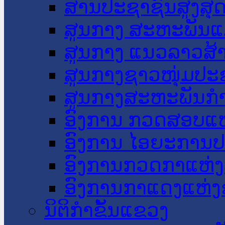
ສານປະຊາຊົນສູງສຸ
ສູນກາງ ສະຫະພັນແ
ສູນກາງ ແນວລາວສ້
ສູນກາງຊາວໜຸ່ມປະ
ສູນກາງສະຫະພັນກ
ອົງການ ກວດສອບແຫ
ອົງການ ໄອຍະການປ
ອົງການກວດກາແຫ່ງ
ອົງການກາແດງແຫ່
ນິຕິກໍາຂັ້ນແຂວງ