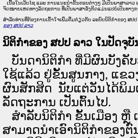
ເນື້ອໃນ​ເວັບ​ໄຊ​ ແລະ ການແນະນໍາຂັ້ນຕອນຕ່າງໆ ມີເປັນພາສາລາວ ແ
ຈົດໝາຍເຫດທາງລັດຖະການ ທີ່ເປັນພາສາອັງກິດແມ່ນແປບໍ່ເປັນທາງກ
ສໍາລັບທ່ານທີ່ຕ້ອງການເຂົ້າໃຈເພີ່ມຕື່ມກ່ຽວກັບ ລະບົບນິຕິກຳຂອງ ສປປ ລ
ຂອງ ສປປ ລາວ
ນິຕິກຳຂອງ ສປປ ລາວ ໃນປັດຈຸບັນ
ບັນດານິຕິກໍາ ທີ່ມີຜົນບັງຄັບ
ໃຊ້ແລ້ວ ຢູ່ຂັ້ນ​ສູນ​ກາງ, 
ຜົນສັກສິດ ນັບ​ແຕ່​ວັນໄດ້
ລັດຖະການ ເປັນ​ຕົ້ນ​ໄປ.
ສຳລັບນິ​ຕິ​ກຳ ຂັ້ນເມືອງ ຫຼ
ສາມາດນຳເອົານິຕິກຳຂອງຕົນທີ