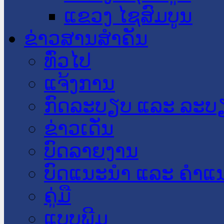
ແຂວງ ໄຊສົມບູນ
ຂ່າວສານສໍາຄັນ
​ທົ່ວ​ໄປ
ແຈ້ງການ
ກົດລະບຽບ ແລະ ລະບ
ຂ່າວເດັ່ນ
ບົດລາຍງານ
ບົດແນະນໍາ ແລະ ຄໍາແ
ຄູ່ມື
ແບບພີມ