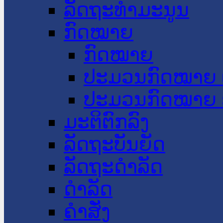
ລັດຖະທໍາມະນູນ
ກົດໝາຍ
ກົດໝາຍ
ປະມວນກົດໝາຍ 
ປະມວນກົດໝາຍ 
ມະຕິຕົກລົງ
ລັດຖະບັນຍັດ
ລັດຖະດໍາລັດ
ດໍາລັດ
ຄໍາສັ່ງ