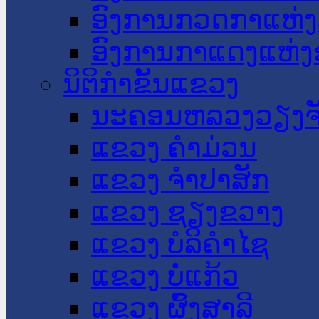
ອົງການກວດກາແຫ່ງ
ອົງການກາແດງແຫ່
ນິຕິກໍາຂັ້ນແຂວງ
ນະ​ຄອນ​ຫລວງວຽງຈ
ແຂວງ ຄໍາມ່ວນ
ແຂວງ ຈໍາປາສັກ
ແຂວງ ຊຽງຂວາງ
ແຂວງ ບໍລິຄໍາໄຊ
ແຂວງ ບໍ່ແກ້ວ
ແຂວງ ຜົ້ງສາລີ