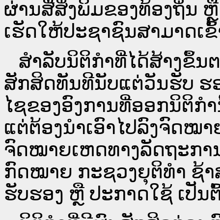
ຜ່ານ​ສື່ສິ່ງພິມຂອງທ້ອງຖິ່ນ
ເຮັດໃຫ້ປະຊາຊົນສາມາດເຂົ້າ
ສໍາລັບນິຕິກໍາທີ່ໄດ້ສ້າງຂຶ້
ສັກສິດທັນທີນັບແຕ່ວັນຮັບ ຮ
ໄຊຂອງອົງການທີ່ອອກນິຕິກໍາ
ແຕ່ຕ້ອງນໍາເອົາໄປລົງຈົດ
ຈົດ​ໝາຍ​ເຫດ​ທາງ​ລັດ​ຖະ​ກ
ກົດໝາຍ ກະຊວງຍຸຕິທໍາ ຊ້າສ
ຮັບຮອງ ຫຼື ປະກາດໃຊ້ ເປັນຕົ