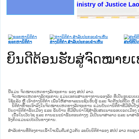
ງລັດຖະການໃຫ້ຜູ້ປະສານງານ
້ງປະຕິບັດວຽກງານຈົດໝາຍເຫດ
ງານຈົດໝາຍເຫດທາງລັດຖະການ
ງານຈົດໝາຍເຫດທາງລັດຖະການ
ລະ ເວັບໄຊຈົດໝາຍເຫດທາງ
ລະ ເວັບໄຊຈົດໝາຍເຫດທາງ
ຍເຫດທາງລັດຖະການ ໃຫ້ຜູ້
ຍເຫດທາງລັດຖະການ ໃຫ້ຜູ້
Ministry of Justice Lao PDR
ຄານສັນຕິບານປະຊາຊົນ
າຄານຕຳຫຼວດປະຊາຊົນ
ຊາຊົນ ພາກເໜືອ
ຊາຊົນ ພາກກາງ
ພາກເໜືອ
າກກາງ
ຖະການ
າກໃຕ້
ຊອກຫານິຕິກໍາ
ຮ່າງນິຕິກໍາ ສໍາລັບປະກອບຄໍາເຫັນ
ສະຖິຕິປັດ
ຍິນດີຕ້ອນຮັບສູ່ຈົດໝ
ນີ້ແມ່ນ ຈົດໝາຍເຫດທາງລັດຖະການ ຂອງ ສປປ ລາວ.
ຈົດໝາຍເຫດທາງລັດຖະການ ແມ່ນ​ເອ​ກະ​ສານ​ທາງ​ການ​ຂອງ​ລັດ ທີ່​ເປັນ​ຮູບ​ແບບ​ເອ​ເລັກ​ໂຕ​
ໃຊ້ແລ້ວ ຫຼື ເອົາຮ່າງນິຕິກໍາ ເພື່ອໃຫ້​ສາ​ທາ​ລະ​ນະ​ຊົນ​ຮັບ​ຮູ້ ແລະ ຈັດ​ຕັ້ງ​ປະ​ຕິ​ບັດ ຫ
ນິ​ຕິ​ກຳ​ທີ່​ຈະ​ເອົາ​ລົງ​ໃນ​ຈົດ​ໝາຍ​ເຫດ​ທາງ​ລັດ​ຖະ​ການ ​ແມ່ນ​ບັນ​ດາ​ນິ​ຕິ​ກຳ​ທີ່​ມີ​ຜົນ​ບັງ​
ບັນ​ດານິ​ຕິ​ກຳ​ຂັ້ນ​ເມືອງ ແລະ ຂັ້ນ​ບ້ານ ​ທີ່​ມີ​ຜົນ​ນຳ​ໃຊ້​ສຳ​ລັບ​ສະ​ເພາະ​ຂອບ​ເຂດ​ເມືອງ 
ເນື້ອໃນ​ເວັບ​ໄຊ​ ແລະ ການແນະນໍາຂັ້ນຕອນຕ່າງໆ ມີເປັນພາສາລາວ ແລະ ພາສາອັ
ອັງກິດແມ່ນແປບໍ່ເປັນທາງການ.
ສໍາລັບທ່ານທີ່ຕ້ອງການເຂົ້າໃຈເພີ່ມຕື່ມກ່ຽວກັບ ລະບົບນິຕິກຳຂອງ ສປປ ລາວ ກະລຸນາເຂົ