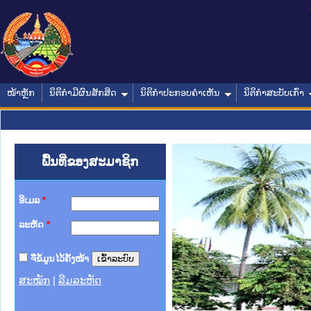
ໜ້າຫຼັກ
ນິຕິກໍາມີຜົນສັກສິດ
ນິຕິກໍາປະກອບຄໍາເຫັນ
ນິຕິກໍາສະບັບເກົ່າ
ພື້ນທີ່ຂອງສະມາຊິກ
ອີເມລ
*
ລະຫັດ
*
ຈື່ຂໍ້ມູນໄວ້ຄັ້ງໜ້າ
ສະໝັກ
|
ລືມລະຫັດ