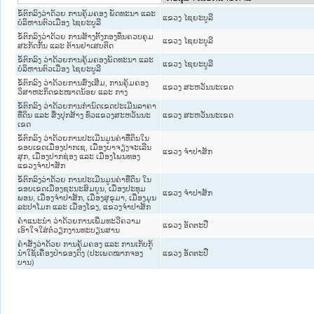
ຂໍ້ຕົກລົງວ່າດ້ວຍ ການຄຸ້ມຄອງ ພັດທະນາ ແລະ
ແຂວງ ໄຊຍະບູລີ
ບໍລິຫານຕົວເມືອງ ໄຊຍະບູລີ
ຂໍ້ຕົກລົງວ່າດ້ວຍ ການສ້າງຕັ້ງກອງທຶນຄວບຄຸມ
ແຂວງ ໄຊຍະບູລີ
ສະກັດກັ້ນ ແລະ ຕ້ານຢາເສບຕິດ
ຂໍ້ຕົກລົງ ວ່າດ້ວຍການຄຸ້ມຄອງພັດທະນາ ແລະ
ແຂວງ ໄຊຍະບູລີ
ບໍລິຫານຕົວເມືອງ ໄຊຍະບູລີ
ຂໍ້ຕົກລົງ ວ່າດ້ວຍການສົ່ງເສີມ, ການຄຸ້ມຄອງ
ແຂວງ ສະຫວັນນະເຂດ
ວິສາຫະກິດຂະໜາດນ້ອຍ ແລະ ກາງ
ຂໍ້ຕົກລົງ ວ່າດ້ວຍການກໍານົດເຂດປະເມີນລາຄາ
ທີ່ດິນ ແລະ ສິ່ງປຸກສ້າງ ທົ່ວແຂວງສະຫວັນນະ
ແຂວງ ສະຫວັນນະເຂດ
ເຂດ
ຂໍ້ຕົກລົງ ວ່າດ້ວຍການປະເມີນມູນຄ່າທີ່ດິນໃນ
ຂອບເຂດເມືອງປາກເຊ, ເມືອງບາຈຽງຈະເລີນ
ແຂວງ ຈໍາປາສັກ
ສຸກ, ເມືອງປາກຊ່ອງ ແລະ ເມືອງໂພນທອງ
ແຂວງຈຳປາສັກ
ຂໍ້ຕົກລົງວ່າດ້ວຍ ການປະເມີນມູນຄ່າທີ່ດິນ ໃນ
ຂອບເຂດເມືອງຊະນະສົມບູນ, ເມືອງປະທຸມ
ແຂວງ ຈໍາປາສັກ
ພອນ, ເມືອງຈຳປາສັກ, ເມືອງສຸຂຸມາ, ເມືອງມຸນ
ລະປາໂມກ ແລະ ເມືອງໂຂງ, ແຂວງຈຳປາສັກ
ຄຳແນະນຳ ວ່າດ້ວຍການເພີ່ມທະວີຄວາມ
ແຂວງ ອັດຕະປື
ເອົາໃຈໃສ່ຕໍ່ວຽກງານທະບຽນສານ
ຄຳສັ່ງວ່າດ້ວຍ ການຄຸ້ມຄອງ ແລະ ການເກັບກູ້
ນຳໃຊ້ເຄື່ອງປ່າຂອງດົງ (ປະເພດໝາກຈອງ
ແຂວງ ອັດຕະປື
ບານ)