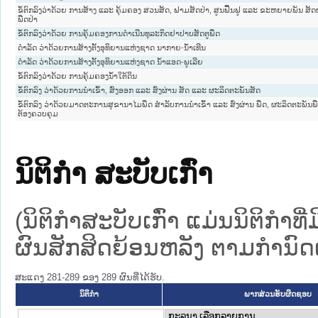
ຂໍ້ຕົກລົງວ່າດ້ວຍ ການສ້າງ ແລະ ຄຸ້ມຄອງ ສວນສັດ, ຟາມສັດປ່າ, ສູນຟື້ນຟູ ແລະ ຂະຫຍາຍພັນ ສັ
ພືດປ່າ
ຂໍ້ຕົກລົງວ່າດ້ວຍ ການຄຸ້ມຄອງການດຳເນີນທຸລະກິດຢາປາບສັດຕູພືດ
ດຳລັດ ວ່າດ້ວຍການສ້າງຕັ້ງອຸທິຍານແຫ່ງຊາດ ນາກາຍ-ນ້ຳເທີນ
ດຳລັດ ວ່າດ້ວຍການສ້າງຕັ້ງອຸທິຍານແຫ່ງຊາດ ນ້ຳແອດ-ພູເລີຍ
ຂໍ້ຕົກລົງວ່າດ້ວຍ ການຄຸ້ມຄອງນ້ຳໃຕ້ດິນ
ຂໍ້ຕົກລົງ ວ່າດ້ວຍການນຳເຂົ້າ, ສົ່ງອອກ ແລະ ສົ່ງຜ່ານ ສັດ ແລະ ຜະລິດຕະພັນສັດ
ຂໍ້ຕົກລົງ ວ່າດ້ວຍມາດຕະການສຸຂານາໄມພືດ ສຳລັບການນຳເຂົ້າ ແລະ ສົ່ງຜ່ານ ພືດ, ຜະລິດຕະພັນພື
ຕ້ອງຄວບຄຸມ
ນິຕິກໍາ ສະບັບເກົ່າ
(ນິຕິກໍາສະບັບເກົ່າ ແມ່ນນິຕິກໍາ
ຜົນສັກສິດຍ້ອນຫລັງ ຕາມກໍານົດເວ
ສະແດງ 281-289 ຂອງ 289 ຜົນທີ່ໄດ້ຮັບ.
ນິຕິກໍາ
ພາກສ່ວນຮັບຜິດຊອບ