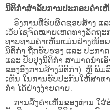
ນິຕິກຳສຳລັບການປະກອບຄຳເຫ
ອົງການທີ່ຮັບຜິດຊອບສ້າງ ແລະ 
ເວັບ​ໄຊຈົດໝາຍເຫດທາງລັດຖະກາ
ທາບທາມຄໍາເຫັນແມ່ນຢ່າງໜ້ອຍ 6
ນິຕິກໍາ ຖືກຮັບຮອງ ແລະ ປະກາດ
ແລະ ປັບປຸງນິຕິກໍາ ສາມາດນຳເອົາຮ
ຂອງອົງການສ້າງນິຕິກຳ) ຫຼື ພິມລົງ
ເຫັນ ໃນການຮັບປະກັນໃຫ້ສາທາລ
ກຳ ໄດ້ຢ່າງງ່າຍດາຍ.
ການສົ່ງຄໍາເຫັນຂອງທ່ານ ໃສ່ຮ່