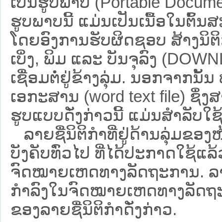
ເປັນຮູບພາບ (Portable Documen
ຮູບພາບນີ້ ແມ່ນເປັນເນື້ອໃນຕົ້
ໂດຍອົງການຮັບຜິດຊອບ ສ້າງນິຕິກ
ເບິ່ງ, ພິມ ແລະ ບັນຈຸລົງ (D
ເຊື່ອມຕໍ່ຢູ່ຂ້າງລຸ່ມ. ນອກຈາກນັ້
ເອກະສານ (word text file) ຊຶ່ງ
ຮູບແບບດັ່ງກ່າວນີ້ ແມ່ນສຳລັບໃຊ້ເປ
ລາຍຊື່ນິຕິກຳທີ່ຢູ່ດ້ານລຸ່ມຂອງ
ບັງຄັບທົ່ວໄປ ທີ່ໄດ້ປະກາດໃຊ້ແລ
ຈົດໝາຍເຫດທາງລັດຖະການ. ລາຍຊ
ກຳລົງໃນຈົດໝາຍເຫດທາງລັດຖະການ ຊ
ຂອງລາຍຊື່ນິຕິກໍາດັ່ງກ່າວ.