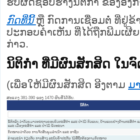
ຮັບຜິດຊອບຮ່າງນິຕິກຳ ຂອງອົງກາ
ກົດທີ່ນີ້
ຫຼື ກົດການເຊື່ອມຕໍ່ ທີ່ຢູ່
ປະກອບຄຳເຫັນ ທີ່ໄດ້ຖືກພີມເຜີຍ
ກ່າວ.
ນິຕິກໍາ ທີ່ມີຜົນສັກສິດ
(ເພື່ອໃຫ້ມີຜົນສັກສິດ ອີງຕາມ
ມາ
ສະແດງ 381-390 ຂອງ 1470 ຜົນທີ່ໄດ້ຮັບ.
ນິຕິກໍາ
ຂໍ້ຕົກລົງ ວ່າດ້ວຍມາດຕະຖານຄອບຄົວກະສິກຳ ແລະ ປ່າໄມ້ ຕົວແບບ, ບ້ານແບບຢ່າງດ້ານກະສິກຳ ແລ
ແລະ ເມືອງກະສິກຳ ແລະ ປ່າໄມ້ ພັດທະນາ
ກົດໝາຍວ່າດ້ວຍ ການຈັດສັນພູມລຳເນົາ ແລະ ອາຊີບ
ຄຳແນະນຳ ກ່ຽວກັບ ການສ້າງ ລະບົບຄ້ຳປະກັນ ໄມ້ທີ່ຖືກຕ້ອງຕາມກົດໝາຍ