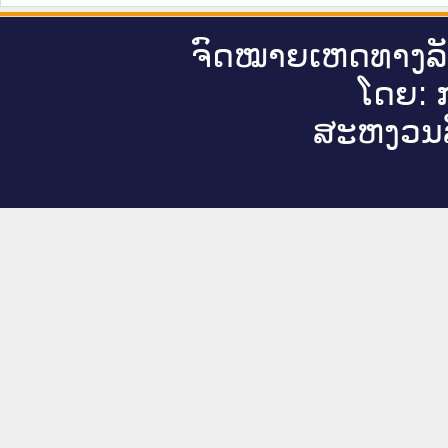
ຈົດ​ໝາຍ​ເຫດ​ທາງ​ລ
ໂດຍ: ກ
ສະ​ຫງວນ​ລ