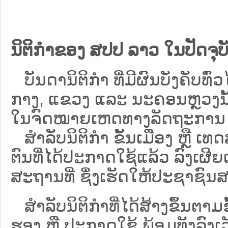
ນິຕິກຳຂອງ ສປປ ລາວ ໃນປັດຈຸບັ
ບັນດານິຕິກໍາ ທີ່ມີຜົນບັງຄັບທົ່ວໄ
ກາງ, ແຂວງ ແລະ ນະຄອນຫຼວງນັ້ນ 
ໃນຈົດໝາຍເຫດທາງລັດຖະການ ເປັ
ສຳລັບນິ​ຕິ​ກຳ ຂັ້ນເມືອງ ຫຼື 
ຕົນທີ່ໄດ້ປະກາດໃຊ້ແລ້ວ ລົງ​ເຜີຍ
ສະຖານທີ່ ຊຶ່ງເຮັດໃຫ້ປະຊາຊົນສາ
ສໍາລັບນິຕິກໍາທີ່ໄດ້ສ້າງຂຶ້ນຕາມ
ຮອງ ຫຼື ປະກາດໃຊ້ ພ້ອມທັງລົງເ