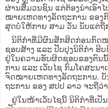
ຜ່ານສື່ມວນຊົນ ແຕ່ຕ້ອງນໍາເອ
ໝາຍ​ເຫດ​ທາງ​ລັດ​ຖະ​ການ​ ຂອ
ສຸດບໍ່ໃຫ້ກາຍ ສາມ ວັນ ນັບແຕ່ຖື
ນິ​ຕິ​ກຳ​ທີ່​ມີ​ຜົນ​ສັກ​ສິດ​ກ່ອນ​ກົດ
ຊອບ​ສ້າງ ແລະ ປັບ​ປຸງນິ​ຕິ​ກຳ ຮີ
ຢູ່ໃນຄວາມຮັບຜິດຊອບຂອງຕົນນັ້ນ
ການ ແລະ ເວັບໄຊ​ ກົມໂຄສະນາເຜ
ຈົດໝາຍເຫດທາງລັດຖະການ. ບັນ​ດາ​ນິ​
ຖະ​ການ ຂອງ ສປ​ປ ລາວ ​ຈະຖື​ວ່າບໍ່​ມີ
ຢູ່ໃນໜ້າ​ເວັບ​ໄຊ​ນີ້ ນິຕິກຳທີ່